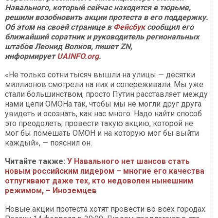
Навального, который сейчас находится в тюрьме,
решили возобновить акции протеста в его поддержку.
Об этом на своей странице в
Фейсбук
сообщил его
ближайший соратник и руководитель региональных
штабов Леонид Волков, пишет ZN,
информирует
UAINFO.org
.
«Не только сотни тысяч вышли на улицы — десятки
миллионов смотрели на них и сопереживали. Мы уже
стали большинством, просто Путин расставляет между
нами цепи ОМОНа так, чтобы мы не могли друг друга
увидеть и осознать, как нас много. Надо найти способ
это преодолеть; провести такую акцию, которой не
мог бы помешать ОМОН и на которую мог бы выйти
каждый», — пояснил он.
Читайте также:
У Нава­льного нет шансов стать
новым российским лидером – многие его каче­ства
отпугивают даже тех, кто недоволен нынешним
режимом, – Иноземцев
Новые акции протеста хотят провести во всех городах