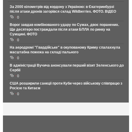
За 2000 кілометрів від кордону з Україною: в Єкатеринбурзі
після атаки дронів загорівся склад Wildberries. ФОТО. ВІДЕО
0
Ворог завдав комбінованого удару по Сумах, двоє поранених.
Ще десятеро постраждали після атаки БПЛА по ринку на
Сумщині. ФОТО
0
На аеродромі "Гвардійське" в окупованому Криму спалахнула
масштабна пожежа на складі пального
0
В адміністрації Вучича анонсували перший візит Зеленського до
Сербії
0
США розширили санкції проти Куби через військову співпрацю з
Росією та Китаєм
0