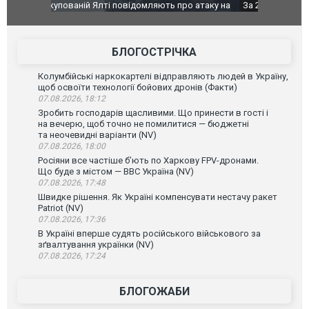
о атаку на
За 2000 кілометрів від кордону з Україною: в
В Таїланді 
го диму.
Єкатеринбурзі після атаки дронів загорівся
блискавки 
склад Wildberries. ФОТО. ВІДЕО
постражда
БЛОГОСТРІЧКА
Колумбійські наркокартелі відправляють людей в Україну,
щоб освоїти технології бойових дронів (Факти)
07.08.2026, 18:12
Зробить господарів щасливими. Що принести в гості і
на вечерю, щоб точно не помилитися — бюджетні
та неочевидні варіанти (NV)
07.08.2026, 18:00
Росіяни все частіше бʼють по Харкову FPV-дронами.
Що буде з містом — ВВС Україна (NV)
07.08.2026, 17:48
Швидке рішення. Як Україні компенсувати нестачу ракет
Patriot (NV)
07.08.2026, 17:36
В Україні вперше судять російського військового за
зґвалтування українки (NV)
07.08.2026, 17:24
БЛОГОЖАБИ