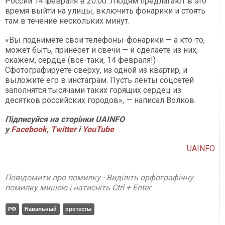
России 14 февраля в 20:00. Людям предлагают в это
время выйти на улицы, включить фонарики и стоять
там в течение нескольких минут.
«Вы поднимете свои телефоны-фонарики — а кто-то,
может быть, принесет и свечи — и сделаете из них,
скажем, сердце (все-таки, 14 февраля!)
Сфотографируете сверху, из одной из квартир, и
выложите его в инстаграм. Пусть ленты соцсетей
заполнятся тысячами таких горящих сердец из
десятков российских городов», — написал Волков.
Підписуйся на сторінки UAINFO
у
Facebook
,
Twitter
і
YouTube
UAINFO
Повідомити про помилку - Виділіть орфографічну
помилку мишею і натисніть Ctrl + Enter
РФ
Навальный
протесты