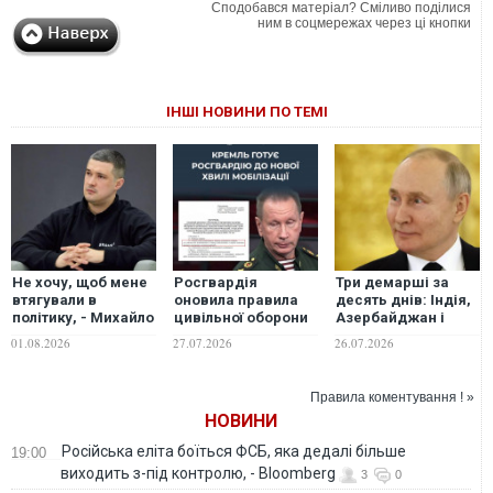
Сподобався матеріал? Сміливо поділися
ним в соцмережах через ці кнопки
ІНШІ НОВИНИ ПО ТЕМІ
Не хочу, щоб мене
Росгвардія
Три демарші за
втягували в
оновила правила
десять днів: Індія,
політику, - Михайло
цивільної оборони
Азербайджан і
Федоров
задля придушення
Ботсвана
01.08.2026
27.07.2026
26.07.2026
відмовився йти в
ймовірних масових
дистанціюються
опозицію до
протестів після
від РФ
Зеленського під
оголошення
Правила коментування ! »
час війни
мобілізації, - ЦПД
НОВИНИ
Російська еліта боїться ФСБ, яка дедалі більше
19:00
виходить з-під контролю, - Bloomberg
3
0