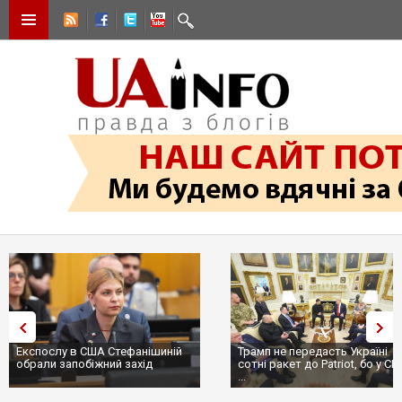
Експослу в США Стефанішиній
Трамп не передасть Україні
обрали запобіжний захід
сотні ракет до Patriot, бо у С
...