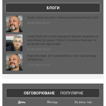
БЛОГИ
Надія лише на культ жінки в українській культурі
06.08.2026 08:49
Чому США не готові передати Україні ліцензію на
виробництво ракет Patriot: політика, безпека та
можливі альтернативи
03.08.2026 20:24
Перспектива: ЗСУ добомблять і всі інші склади
Wildberries
23.07.2026 11:31
ОБГОВОРЮВАНЕ
|
ПОПУЛЯРНЕ
День
Місяць
За весь час