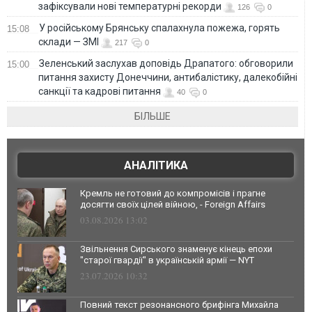
зафіксували нові температурні рекорди
126
0
У російському Брянську спалахнула пожежа, горять
15:08
склади — ЗМІ
217
0
Зеленський заслухав доповідь Драпатого: обговорили
15:00
питання захисту Донеччини, антибалістику, далекобійні
санкції та кадрові питання
40
0
БІЛЬШЕ
АНАЛІТИКА
Кремль не готовий до компромісів і прагне
досягти своїх цілей війною, - Foreign Affairs
03.08.2026 13:02
Звільнення Сирського знаменує кінець епохи
"старої гвардії" в українській армії — NYT
23.07.2026 10:32
Повний текст резонансного брифінга Михайла