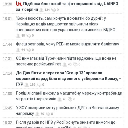
Підбірка блогожаб та фотоприколів від UAINFO
18:30
за 7 серпня
134
0
"Вони воюють, самі хочуть воювати, бо дурні": у
18:01
Чернівцях водія маршрутки звільнили після
зневажливих слів про українських захисників. ВІДЕО
90
0
Флеш розповів, чому РЕБ не може відхиляти балістику
17:44
64
0
ЄС вимагає від Туреччини підтверджень, що вона не
17:31
постачає російський газ
43
0
До Дня Ялти: оператори "Group 13" провели
17:14
морський парад біля південного узбережжя Криму, -
ГУР
159
0
Поліція Іспанії викрила масштабну мережу контрабанди
17:00
мігрантів і наркотиків
43
0
У ЗСУ розкрили мету російських ДРГ на Вовчанському
16:45
напрямку
70
0
Після ударів по НПЗ у Росії хочуть знизити вимоги до
16:32