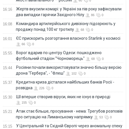
якості авіапального — росЗМІ
60
0
Жертв вкусили комарі: у Україні за пів року зафіксували
16:16
два випадки гарячки Західного Нілу
86
0
Командира артилерійського дивізіону підозрюють у
16:08
продажу понад 100 кг тротилу
68
0
ЄС прискорить розгортання власного Starlink у космосі
16:01
66
0
Ворог вдарив по центру Одеси: пошкоджено
15:55
футбольний стадіон "Чорноморець"
68
0
Росіяни почали використовувати значно більшу версію
15:44
дрона "Гербера", - "Флеш"
102
0
Кредитна криза дісталася найбільших банків Росії -
15:37
розвідка
226
0
ШІ вперше створив віруси, яких не існує в природі
15:30
155
0
Атак стає більше, просування - нема: Трегубов розповів
15:21
про ситуацію на Лиманському напрямку
53
0
У Центральній та Східній Європі через аномальну спеку
15:15