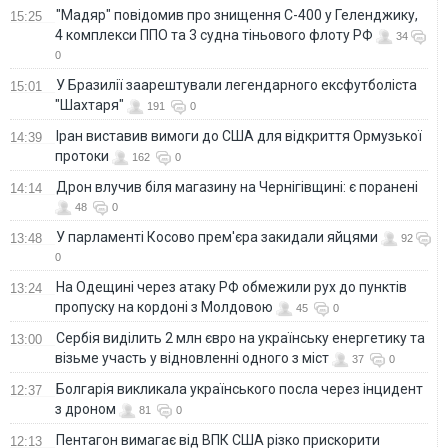
"Мадяр" повідомив про знищення С-400 у Геленджику,
15:25
4 комплекси ППО та 3 судна тіньового флоту РФ
34
0
У Бразилії заарештували легендарного ексфутболіста
15:01
"Шахтаря"
191
0
Іран виставив вимоги до США для відкриття Ормузької
14:39
протоки
162
0
Дрон влучив біля магазину на Чернігівщині: є поранені
14:14
48
0
У парламенті Косово прем'єра закидали яйцями
13:48
92
0
На Одещині через атаку РФ обмежили рух до пунктів
13:24
пропуску на кордоні з Молдовою
45
0
Сербія виділить 2 млн євро на українську енергетику та
13:00
візьме участь у відновленні одного з міст
37
0
Болгарія викликала українського посла через інцидент
12:37
з дроном
81
0
Пентагон вимагає від ВПК США різко прискорити
12:13