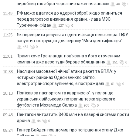
виробництво зброї через виснаження запасів
40
0
РФ може вдатися до ядерної зброї, якщо опиниться
11:49
перед загрозою виживання країни, - лава МЗС
Туреччини Фідан
127
0
Як перевірити результат ідентифікації пенсіонера: ПФУ
11:25
запустив інструкцію для сервісу "Моя ідентифікація"
454
0
Трамп хоче Гренландії: пов'язана з його оточенням
11:01
компанія вже везе туди бурове обладнання
151
0
Наслідки масованої нічної атаки ракет та БПЛА: у
10:38
чотирьох районах Одеси зникло світло,
електротранспорт зупинено, є постраждалі
61
0
Приїхав за паспортом та квартирою": у полон до
10:13
українських військових потрапив тезка зіркового
футболіста Мохамеда Салаха
903
0
Пентагон витратить $400 млн на лазерні системи проти
09:48
дронів
44
0
Гантер Байден повідомив про погіршення стану Джо
09:24
Байдена