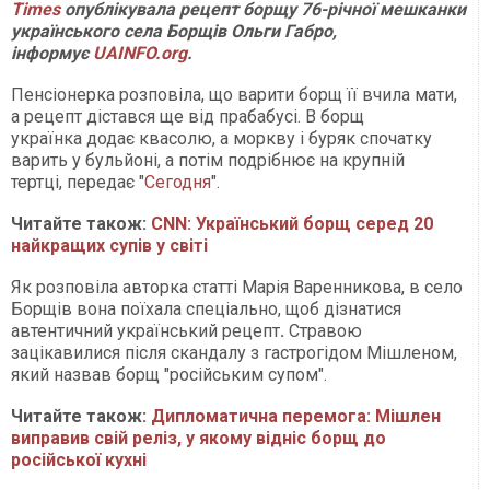
Times
опублікувала рецепт борщу 76-річної мешканки
українського села Борщів Ольги Габро,
інформує
UAINFO.org
.
Пенсіонерка розповіла, що варити борщ її вчила мати,
а рецепт дістався ще від прабабусі. В борщ
українка додає квасолю, а моркву і буряк спочатку
варить у бульйоні, а потім подрібнює на крупній
тертці, передає "
Сегодня
".
Читайте також:
CNN: Український борщ серед 20
найкращих супів у світі
Як розповіла авторка статті Марія Варенникова, в село
Борщів вона поїхала спеціально, щоб
дізнатися
автентичний український рецепт
.
Стравою
зацікавилися після скандалу з гастрогідом Мішленом,
який назвав борщ "російським супом".
Читайте також:
Дипломатична перемога: Мішлен
виправив свій реліз, у якому відніс борщ до
російської кухні