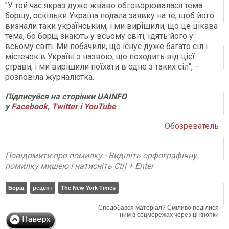
"У той час якраз дуже жваво обговорювалася тема
борщу, оскільки Україна подала заявку на те, щоб його
визнали таки українським, і ми вирішили, що це цікава
тема, бо борщ знають у всьому світі, їдять його у
всьому світі. Ми побачили, що існує дуже багато сіл і
містечок в Україні з назвою, що походить від цієї
страви, і ми вирішили поїхати в одне з таких сіл", –
розповіла журналістка.
Підписуйся на сторінки UAINFO
у
Facebook
,
Twitter
і
YouTube
Обозреватель
Повідомити про помилку - Виділіть орфографічну
помилку мишею і натисніть Ctrl + Enter
Борщ
рецепт
The New York Times
Сподобався матеріал? Сміливо поділися
ним в соцмережах через ці кнопки