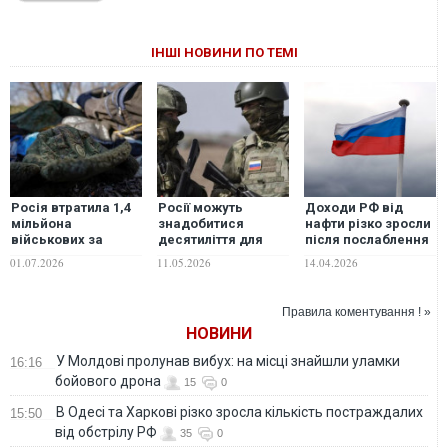
ІНШІ НОВИНИ ПО ТЕМІ
Росія втратила 1,4
Росії можуть
Доходи РФ від
мільйона
знадобитися
нафти різко зросли
військових за
десятиліття для
після послаблення
чотири роки
повного
санкцій США:
01.07.2026
11.05.2026
14.04.2026
вторгнення в
захоплення
заробила $12,8
Україну, - The New
Донбасу, - The New
млрд за квітень, -
York Times
York Times
The New York
Правила коментування ! »
Times
НОВИНИ
У Молдові пролунав вибух: на місці знайшли уламки
16:16
бойового дрона
15
0
В Одесі та Харкові різко зросла кількість постраждалих
15:50
від обстрілу РФ
35
0