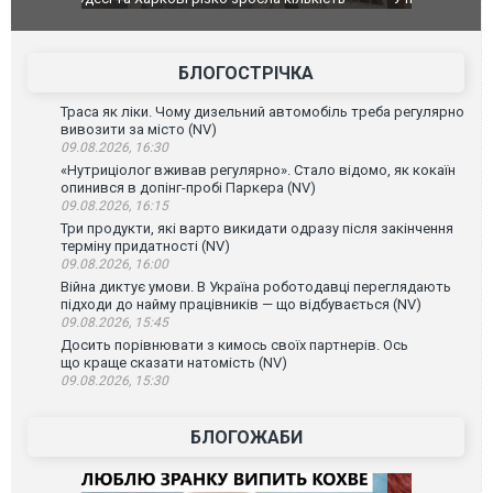
до українс
зіркового 
БЛОГОСТРІЧКА
Траса як ліки. Чому дизельний автомобіль треба регулярно
вивозити за місто (NV)
09.08.2026, 16:30
«Нутриціолог вживав регулярно». Стало відомо, як кокаїн
опинився в допінг-пробі Паркера (NV)
09.08.2026, 16:15
Три продукти, які варто викидати одразу після закінчення
терміну придатності (NV)
09.08.2026, 16:00
Війна диктує умови. В Україна роботодавці переглядають
підходи до найму працівників — що відбувається (NV)
09.08.2026, 15:45
Досить порівнювати з кимось своїх партнерів. Ось
що краще сказати натомість (NV)
09.08.2026, 15:30
БЛОГОЖАБИ