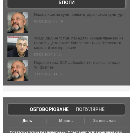
БЛОГИ
Надія лише на культ жінки в українській культурі
06.08.2026 08:49
Чому США не готові передати Україні ліцензію на
виробництво ракет Patriot: політика, безпека та
можливі альтернативи
03.08.2026 20:24
Перспектива: ЗСУ добомблять і всі інші склади
Wildberries
23.07.2026 11:31
ОБГОВОРЮВАНЕ
|
ПОПУЛЯРНЕ
День
Місяць
За весь час
Остаточна точка без повернень: Олександр Усік анонсував свій