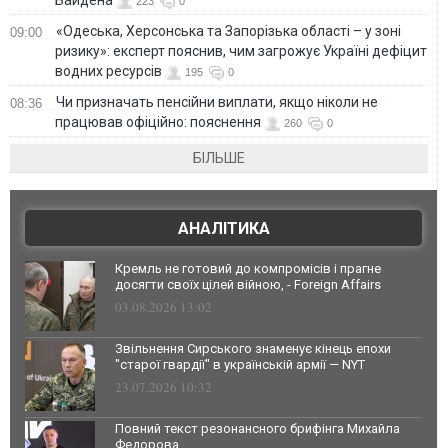
223
0
«Одеська, Херсонська та Запорізька області – у зоні
09:00
ризику»: експерт пояснив, чим загрожує Україні дефіцит
водних ресурсів
195
0
Чи призначать пенсійни виплати, якщо ніколи не
08:36
працював офіційно: пояснення
260
0
БІЛЬШЕ
АНАЛІТИКА
Кремль не готовий до компромісів і прагне
досягти своїх цілей війною, - Foreign Affairs
03.08.2026 13:02
Звільнення Сирського знаменує кінець епохи
"старої гвардії" в українській армії — NYT
23.07.2026 10:32
Повний текст резонансного брифінга Михайла
Федорова