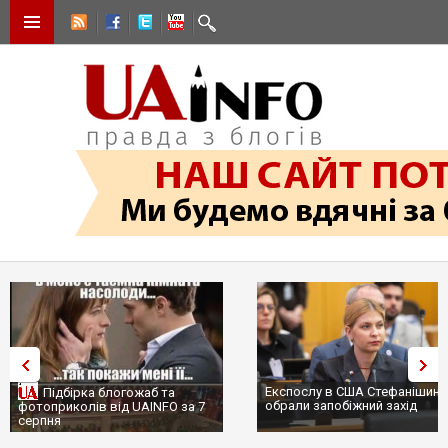
Експослу в США Стефанішині
Підбірка блогожаб та
обрали запобіжний захід
фотоприколів від UAINFO за 7
серпня