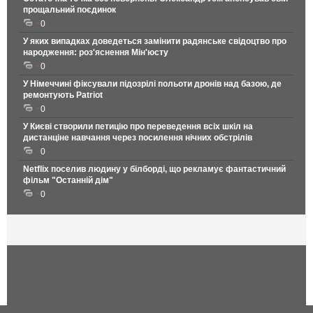
прощальний поєдинок
0
У яких випадках доведеться замінити радянське свідоцтво про
народження: роз'яснення Мін'юсту
0
У Німеччині фіксували підозрілі польоти дронів над базою, де
ремонтують Patriot
0
У Києві створили петицію про переведення всіх шкіл на
дистанціне навчання через посилення нічних обстрілів
0
Netflix поселив людину у білборді, що рекламує фантастичний
фільм "Останній дім"
0