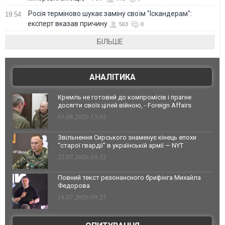
Росія терміново шукає заміну своїм "Іскандерам":
19:54
експерт вказав причину
563
0
БІЛЬШЕ
АНАЛІТИКА
Кремль не готовий до компромісів і прагне
досягти своїх цілей війною, - Foreign Affairs
03.08.2026 13:02
Звільнення Сирського знаменує кінець епохи
"старої гвардії" в українській армії — NYT
23.07.2026 10:32
Повний текст резонансного брифінга Михайла
Федорова
18.07.2026 09:27