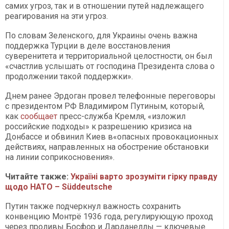
самих угроз, так и в отношении путей надлежащего
реагирования на эти угроз.
По словам Зеленского, для Украины очень важна
поддержка Турции в деле восстановления
суверенитета и территориальной целостности, он был
«счастлив услышать от господина Президента слова о
продолжении такой поддержки».
Днем ранее Эрдоган провел телефонные переговоры
с президентом РФ Владимиром Путиным, который,
как
сообщает
пресс-служба Кремля, «изложил
российские подходы» к разрешению кризиса на
Донбассе и обвинил Киев в«опасных провокационных
действиях, направленных на обострение обстановки
на линии соприкосновения».
Читайте также:
Україні варто зрозуміти гірку правду
щодо НАТО – Süddeutsche
Путин также подчеркнул важность сохранить
конвенцию Монтрё 1936 года, регулирующую проход
через проливы Босфор и Дарданеллы — ключевые