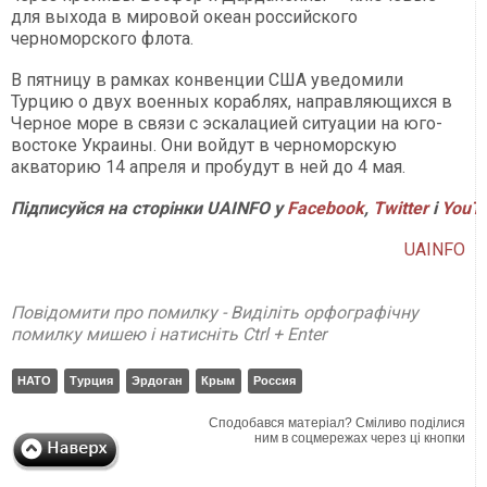
для выхода в мировой океан российского
черноморского флота.
В пятницу в рамках конвенции США уведомили
Турцию о двух военных кораблях, направляющихся в
Черное море в связи с эскалацией ситуации на юго-
востоке Украины. Они войдут в черноморскую
акваторию 14 апреля и пробудут в ней до 4 мая.
Підписуйся на сторінки UAINFO у
Facebook
,
Twitter
і
YouT
UAINFO
Повідомити про помилку - Виділіть орфографічну
помилку мишею і натисніть Ctrl + Enter
НАТО
Турция
Эрдоган
Крым
Россия
Сподобався матеріал? Сміливо поділися
ним в соцмережах через ці кнопки