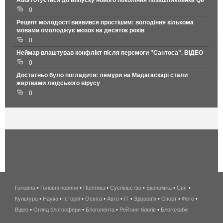
0
Рецепт молодості виявився простішим: володіння кількома
мовами омолоджує мозок на десяток років
0
Неймар влаштував конфлікт після перемоги "Сантоса". ВІДЕО
0
Достатньо було погладити: лемури на Мадагаскарі стали
жертвами людського вірусу
0
Головна
•
Головні новини
•
Політика
•
Суспільство
•
Економіка
беспроводной
•
Світ
•
Культура
•
Наука
•
Історія
•
Освіта
•
Авто
•
IT
•
Здоров'я
интернет
•
Спорт
•
Фото
•
Відео
•
Огляд блогосфери
•
Блоголента
•
Рейтинг блогів
киев
•
Блогожаби
и