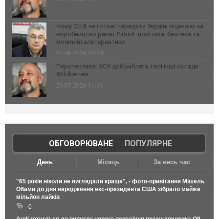
Чому США не готові передати Україні ліцензію на
виробництво ракет Patriot: політика, безпека та
можливі альтернативи
03.08.2026 20:24
Перспектива: ЗСУ добомблять і всі інші склади
Wildberries
23.07.2026 11:31
ОБГОВОРЮВАНЕ
|
ПОПУЛЯРНЕ
День
Місяць
За весь час
"65 років ніколи не виглядали краще", - фото-привітання Мішель
Обами до дня народження екс-президента США зібрало майже
мільйон лайків
0
Audi готується до випуску нового покоління позашляховика Q8