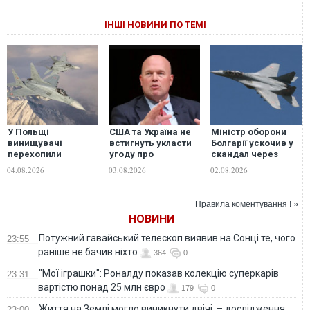
ІНШІ НОВИНИ ПО ТЕМІ
У Польщі
США та Україна не
Міністр оборони
винищувачі
встигнуть укласти
Болгарії ускочив у
перехопили
угоду про
скандал через
російський Іл-20,
виробництво ракет
польські МіГ-29, на
04.08.2026
03.08.2026
02.08.2026
який підлетів до
до Patriot до цієї
які претендує
кордонів НАТО
зими — постпред
Україна
при НАТО
Правила коментування ! »
НОВИНИ
Потужний гавайський телескоп виявив на Сонці те, чого
23:55
раніше не бачив ніхто
364
0
"Мої іграшки": Роналду показав колекцію суперкарів
23:31
вартістю понад 25 млн євро
179
0
Життя на Землі могло виникнути двічі, – дослідження
23:00