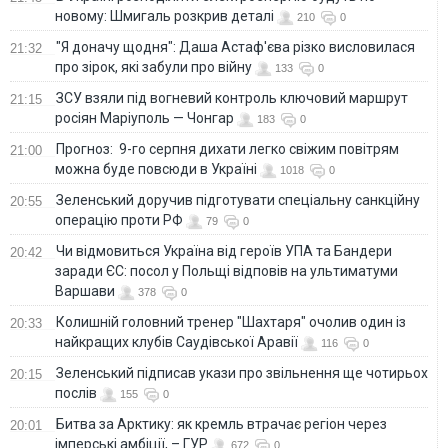
новому: Шмигаль розкрив деталі
210
0
"Я доначу щодня": Даша Астаф'єва різко висловилася
21:32
про зірок, які забули про війну
133
0
ЗСУ взяли під вогневий контроль ключовий маршрут
21:15
росіян Маріуполь — Чонгар
183
0
Прогноз: 9-го серпня дихати легко свіжим повітрям
21:00
можна буде повсюди в Україні
1018
0
Зеленський доручив підготувати спеціальну санкційну
20:55
операцію проти РФ
79
0
Чи відмовиться Україна від героїв УПА та Бандери
20:42
заради ЄС: посол у Польщі відповів на ультиматуми
Варшави
378
0
Колишній головний тренер "Шахтаря" очолив один із
20:33
найкращих клубів Саудівської Аравії
116
0
Зеленський підписав укази про звільнення ще чотирьох
20:15
послів
155
0
Битва за Арктику: як кремль втрачає регіон через
20:01
імперські амбіції, – ГУР
672
0