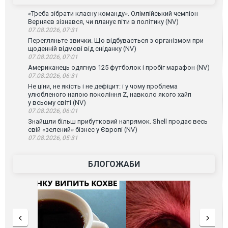
«Треба зібрати класну команду». Олімпійський чемпіон
Верняєв зізнався, чи планує піти в політику (NV)
07.08.2026, 07:31
Перегляньте звички. Що відбувається з організмом при
щоденній відмові від сніданку (NV)
07.08.2026, 07:01
Американець одягнув 125 футболок і пробіг марафон (NV)
07.08.2026, 06:31
Не ціни, не якість і не дефіцит: і у чому проблема
улюбленого напою покоління Z, навколо якого хайп
у всьому світі (NV)
07.08.2026, 06:01
Знайшли більш прибутковий напрямок. Shell продає весь
свій «зелений» бізнес у Європі (NV)
07.08.2026, 05:31
БЛОГОЖАБИ