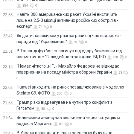
254
0
Навіть 300 американських ракет Україні вистачить
22:53
лише на 2,5-3 місяці активних російських обстрілів -
експерт
74
0
Як діяти пасажирам у разі загрози під час подорожі -
22:42
поради від "Укрзалізниці"
91
0
В Таїланді футболіст загинув від удару блискавки під
22:31
час матчу: ще 12 людей постраждали. ВІДЕО
118
0
"Немає чіткого „ні“", - Михайло Федоров не відкидає
22:13
повернення на посаду міністра оборони України
79
0
Huawei виходить на ринок позашляховиків з моделлю
22:02
Stelato G9. ФОТО
258
0
Трамп різко відреагував на чутки про конфлікт з
21:58
Гегсетом
90
0
Зеленський анонсував звільнення через ситуацію із
21:54
водою в Марганці
87
0
В Україні розподіляти електроенергію будуть по-
21:43