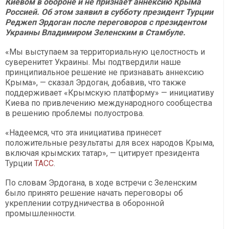
Киевом в обороне и не признает аннексию Крыма
Россией. Об этом заявил в субботу президент Турции
Реджеп Эрдоган после переговоров с президентом
Украины Владимиром Зеленским в Стамбуле.
«Мы выступаем за территориальную целостность и
суверенитет Украины. Мы подтвердили наше
принципиальное решение не признавать аннексию
Крыма», — сказал Эрдоган, добавив, что также
поддерживает «Крымскую платформу» — инициативу
Киева по привлечению международного сообщества
в решению проблемы полуострова.
«Надеемся, что эта инициатива принесет
положительные результаты для всех народов Крыма,
включая крымских татар», — цитирует президента
Турции
ТАСС
.
По словам Эрдогана, в ходе встречи с Зеленским
было принято решение начать переговоры об
укреплении сотрудничества в оборонной
промышленности.