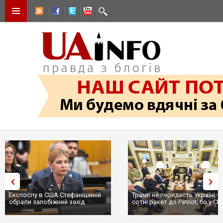
Експослу в США Стефанішиній
Трамп не передасть Україні
обрали запобіжний захід
сотні ракет до Patriot, бо у С
...