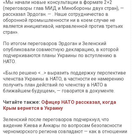
«Мы начали новые консультации в формате 2+2
(переговоры глав МИД и Минобороны двух стран), —
рассказал Эрдоган. — . Наше сотрудничество в
оборонной промышленности ни в коем случае не
является инициативой, направленной против третьих
стран».
По итогом переговоров Эрдоган и Зеленский
опубликовали совместную декларацию, в которой
подчеркиваются планы Украины по вступлению в
НАТО.
«Было решено <…> выразить поддержку перспективе
членства Украины в НАТО, в частности ее намерению
получить план действий по членству в НАТО в
ближайшем будущем», — говорится в документе.
Читайте также:
Офицер НАТО рассказал, когда
Крым вернется в Украину
Зеленский после переговоров подчеркнул, что
видение Киева и Анкары по вопросам безопасности
черноморского региона совпадают — как в отношении