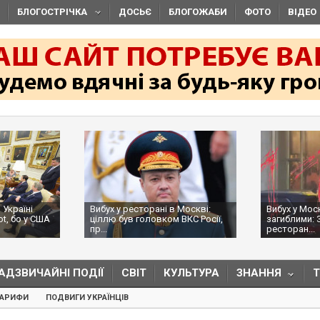
БЛОГОСТРІЧКА
ДОСЬЄ
БЛОГОЖАБИ
ФОТО
ВІДЕО
 Україні
Вибух у ресторані в Москві:
Вибух у Мос
ot, бо у США
ціллю був головком ВКС Росії,
загиблими: 
пр...
ресторан...
АДЗВИЧАЙНІ ПОДІЇ
СВІТ
КУЛЬТУРА
ЗНАННЯ
ТАРИФИ
ПОДВИГИ УКРАЇНЦІВ