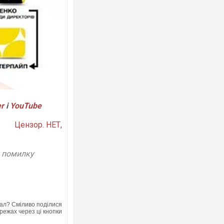
Росія атакувала Суми КАБами: пошко
торговельний центр, будинки, є постр
ФОТО
er
і
YouTube
Цензор. НЕТ,
у помилку
Топпосадовцю Повітряних Сил вручил
ал? Сміливо поділися
підозру
режах через ці кнопки