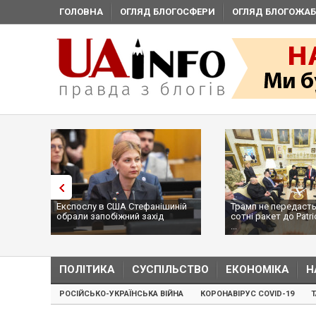
ГОЛОВНА
ОГЛЯД БЛОГОСФЕРИ
ОГЛЯД БЛОГОЖАБ
Експослу в США Стефанішиній
Трамп не передасть
обрали запобіжний захід
сотні ракет до Patri
...
ПОЛІТИКА
СУСПІЛЬСТВО
ЕКОНОМІКА
Н
РОСІЙСЬКО-УКРАЇНСЬКА ВІЙНА
КОРОНАВІРУС COVID-19