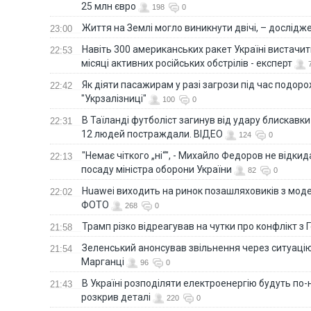
25 млн євро
198
0
Життя на Землі могло виникнути двічі, – дослідж
23:00
Навіть 300 американських ракет Україні вистачит
22:53
місяці активних російських обстрілів - експерт
Як діяти пасажирам у разі загрози під час подорож
22:42
"Укрзалізниці"
100
0
В Таїланді футболіст загинув від удару блискавки
22:31
12 людей постраждали. ВІДЕО
124
0
"Немає чіткого „ні“", - Михайло Федоров не відки
22:13
посаду міністра оборони України
82
0
Huawei виходить на ринок позашляховиків з моде
22:02
ФОТО
268
0
Трамп різко відреагував на чутки про конфлікт з 
21:58
Зеленський анонсував звільнення через ситуацію
21:54
Марганці
96
0
В Україні розподіляти електроенергію будуть по
21:43
розкрив деталі
220
0