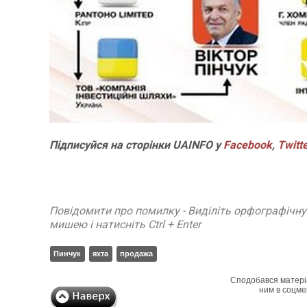
Підписуйся на сторінки UAINFO у
Facebook
,
Twitt
Повідомити про помилку - Виділіть орфографічн
мишею і натисніть Ctrl + Enter
Пинчук
яхта
продажа
Сподобався матері
ним в соцме