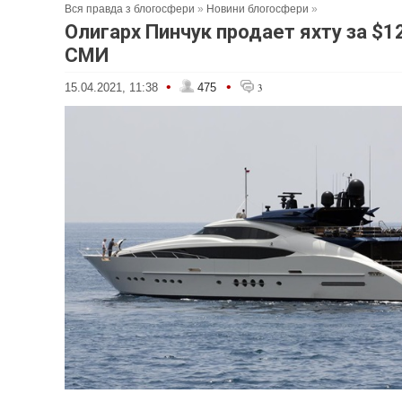
Вся правда з блогосфери
»
Новини блогосфери
»
Олигарх Пинчук продает яхту за $1
СМИ
•
•
15.04.2021, 11:38
475
3