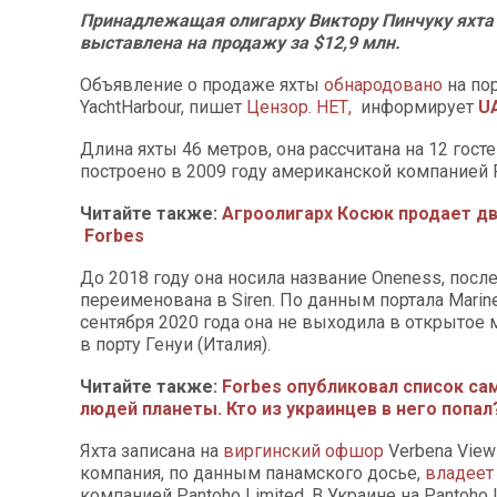
Принадлежащая олигарху Виктору Пинчуку яхта 
выставлена на продажу за $12,9 млн.
Объявление о продаже яхты
обнародовано
на по
YachtHarbour, пишет
Цензор. НЕТ,
информирует
U
Длина яхты 46 метров, она рассчитана на 12 госте
построено в 2009 году американской компанией P
Читайте также:
Агроолигарх Косюк продает дв
Forbes
До 2018 году она носила название Oneness, посл
переименована в Siren. По данным портала MarineTr
сентября 2020 года она не выходила в открытое 
в порту Генуи (Италия).
Читайте также:
Forbes опубликовал список са
людей планеты. Кто из украинцев в него попал
Яхта записана на
виргинский офшор
Verbena View 
компания, по данным панамского досье,
владеет
компанией Pantoho Limited. В Украине на Pantoho 