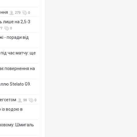
ення
279
0
ь лише на 2,5-3
77
0
і - поради від
 під час матчу: ще
дає повернення на
ллю Stelato G9.
Гегсетом
98
0
 із водою в
-новому: Шмигаль