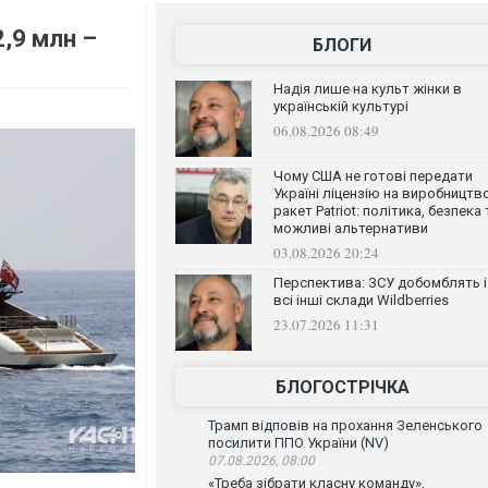
2,9 млн –
БЛОГИ
Надія лише на культ жінки в
українській культурі
06.08.2026 08:49
Чому США не готові передати
Україні ліцензію на виробництв
ракет Patriot: політика, безпека 
можливі альтернативи
03.08.2026 20:24
Перспектива: ЗСУ добомблять і
всі інші склади Wildberries
23.07.2026 11:31
БЛОГОСТРІЧКА
Трамп відповів на прохання Зеленського
посилити ППО України (NV)
07.08.2026, 08:00
«Треба зібрати класну команду».