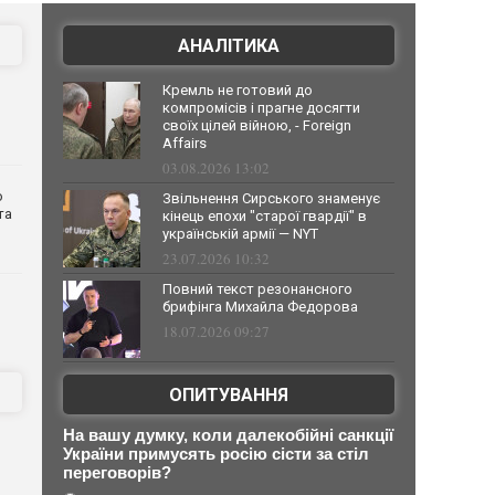
АНАЛІТИКА
Кремль не готовий до
компромісів і прагне досягти
своїх цілей війною, - Foreign
Affairs
03.08.2026 13:02
о
Звільнення Сирського знаменує
та
кінець епохи "старої гвардії" в
українській армії — NYT
23.07.2026 10:32
Повний текст резонансного
брифінга Михайла Федорова
18.07.2026 09:27
ОПИТУВАННЯ
На вашу думку, коли далекобійні санкції
України примусять росію сісти за стіл
переговорів?