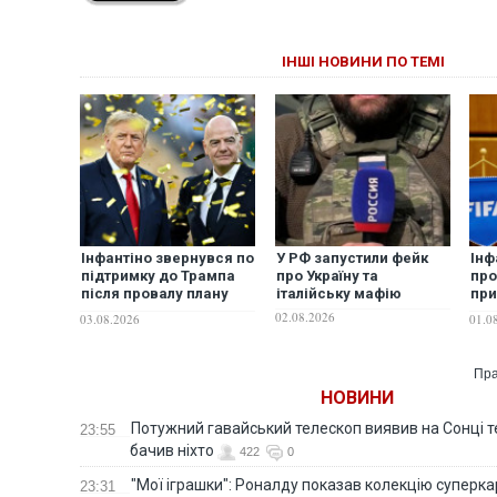
ІНШІ НОВИНИ ПО ТЕМІ
Інфантіно звернувся по
У РФ запустили фейк
Інф
підтримку до Трампа
про Україну та
про
після провалу плану
італійську мафію
при
продажу частки в ЧС, -
ФІФ
02.08.2026
03.08.2026
01.0
Reuters
пла
бой
Пра
НОВИНИ
Потужний гавайський телескоп виявив на Сонці те
23:55
бачив ніхто
422
0
"Мої іграшки": Роналду показав колекцію суперка
23:31