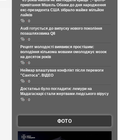
"65 років ніколи не виглядали краще", - фото-
привітання Мішель Обами до дня народження
екс-президента США зібрало майже мільйон
лайків
0
Audi готується до випуску нового покоління
позашляховика Q8
0
Рецепт молодості виявився простішим:
володіння кількома мовами омолоджує мозок
на десяток років
0
Неймар влаштував конфлікт після перемоги
"Сантоса". ВІДЕО
0
Достатньо було погладити: лемури на
Мадагаскарі стали жертвами людського вірусу
0
ФОТО