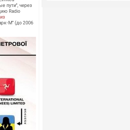
е пути", через
ию Radio
 из
арк-М" (до 2006