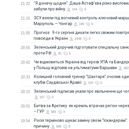
"Я доначу щодня": Даша Астаф'єва різко висловила
21:32
забули про війну
144
0
ЗСУ взяли під вогневий контроль ключовий марш
21:15
Маріуполь — Чонгар
199
0
Прогноз: 9-го серпня дихати легко свіжим повіт
21:00
повсюди в Україні
1048
0
Зеленський доручив підготувати спеціальну санк
20:55
проти РФ
81
0
Чи відмовиться Україна від героїв УПА та Бандер
20:42
у Польщі відповів на ультиматуми Варшави
402
Колишній головний тренер "Шахтаря" очолив оди
20:33
клубів Саудівської Аравії
118
0
Зеленський підписав укази про звільнення ще чо
20:15
157
0
Битва за Арктику: як кремль втрачає регіон через 
20:01
– ГУР
683
0
Росія терміново шукає заміну своїм "Іскандерам":
19:54
причину
589
0