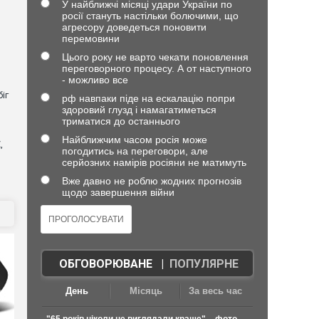
У найближчі місяці удари України по
росії стануть настільки болючими, що
агресору доведеться поновити
перемовини
Цього року не варто чекати поновлення
переговорного процесу. А от наступного
- можливо все
іг
рф навпаки піде на ескалацію попри
здоровий глузд і намагатиметься
триматися до останнього
Найближчим часом росія може
,
погодитись на переговори, але
серйозних намірів росіяни не матимуть
Вже давно не роблю жодних прогнозів
щодо завершення війни
ОБГОВОРЮВАНЕ
|
ПОПУЛЯРНЕ
День
Місяць
За весь час