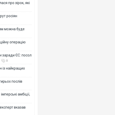
ся про зірок, які
рут росіян
рям можна буде
ційну операцію
и заради ЄС: посол
0
н із найкращих
тирьох послів
імперські амбіції,
 експерт вказав