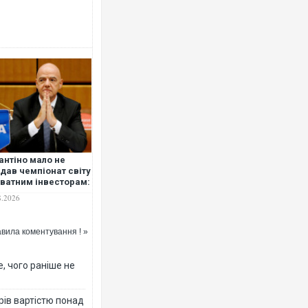
антіно мало не
дав чемпіонат світу
ватним інвесторам:
А скасувала свої
8.2026
ни через загрозу
котів
вила коментування ! »
, чого раніше не
рів вартістю понад