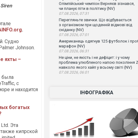
Олімпійський чемпіон Верняєв зізнався,
Siren
чи планує піти в політику (NV)
07.08.2026, 07:31
Перегляньте звички. Що відбувається
ртале
з організмом при щоденній відмові від
AINFO.org
.
сніданку (NV)
07.08.2026, 07:01
й. Судно
Американець одягнув 125 футболок і проб
марафон (NV)
almer Johnson.
07.08.2026, 06:31
Не ціни, не якість і не дефіцит: і у чому
е яхты –
проблема улюбленого напою покоління Z
навколо якого хайп у всьому світі (NV)
07.08.2026, 06:01
е была
affic, с
море и находится
ІНФОГРАФІКА
мых богатых
?
Ltd. Эта
также кипрской
Limited