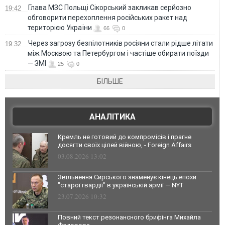
Глава МЗС Польщі Сікорський закликав серйозно
19:42
обговорити перехоплення російських ракет над
територією України
66
0
Через загрозу безпілотників росіяни стали рідше літати
19:32
між Москвою та Петербургом і частіше обирати поїзди
— ЗМІ
25
0
БІЛЬШЕ
АНАЛІТИКА
Кремль не готовий до компромісів і прагне
досягти своїх цілей війною, - Foreign Affairs
03.08.2026 13:02
Звільнення Сирського знаменує кінець епохи
"старої гвардії" в українській армії — NYT
23.07.2026 10:32
Повний текст резонансного брифінга Михайла