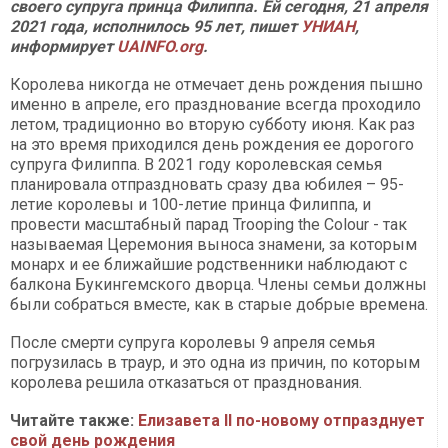
своего супруга принца Филиппа. Ей сегодня, 21 апреля
2021 года, исполнилось 95 лет, пишет
УНИАН
,
информирует
UAINFO.org
.
Королева никогда не отмечает день рождения пышно
именно в апреле, его празднование всегда проходило
летом, традиционно во вторую субботу июня. Как раз
на это время приходился день рождения ее дорогого
супруга Филиппа. В 2021 году королевская семья
планировала отпраздновать сразу два юбилея – 95-
летие королевы и 100-летие принца Филиппа, и
провести масштабный парад Trooping the Colour - так
называемая Церемония выноса знамени, за которым
монарх и ее ближайшие родственники наблюдают с
балкона Букингемского дворца. Члены семьи должны
были собраться вместе, как в старые добрые времена.
После смерти супруга королевы 9 апреля семья
погрузилась в траур, и это одна из причин, по которым
королева решила отказаться от празднования.
Читайте также:
Елизавета II по-новому отпразднует
свой день рождения