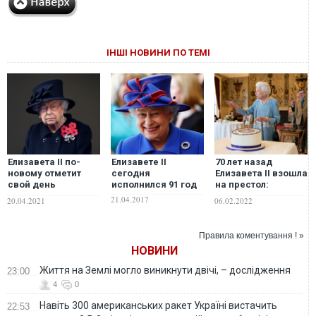
ІНШІ НОВИНИ ПО ТЕМІ
Елизавета II по-
Елизавете II
70 лет назад
новому отметит
сегодня
Елизавета II взошла
свой день
исполнился 91 год
на престол:
рождения
королева уже
21.04.2017
20.04.2021
06.02.2022
начала
празднование
юбилея. ВИДЕО
Правила коментування ! »
НОВИНИ
Життя на Землі могло виникнути двічі, – дослідження
23:00
4
0
Навіть 300 американських ракет Україні вистачить
22:53