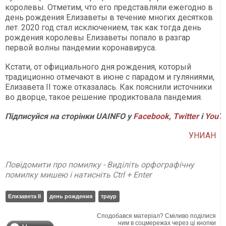
королевы. Отметим, что его представляли ежегодно в
день рождения Елизаветы в течение многих десятков
лет. 2020 год стал исключением, так как тогда день
рождения королевы Елизаветы попало в разгар
первой волны пандемии коронавируса.
Кстати, от официального дня рождения, который
традиционно отмечают в июне с парадом и гуляниями,
Елизавета II тоже отказалась. Как пояснили источники
во дворце, такое решение продиктовала пандемия.
Підписуйся на сторінки UAINFO у
Facebook
,
Twitter
і
YouT
УНИАН
Повідомити про помилку - Виділіть орфографічну
помилку мишею і натисніть Ctrl + Enter
Елизавета II
день рождения
траур
Сподобався матеріал? Сміливо поділися
ним в соцмережах через ці кнопки