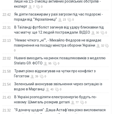
лише на 2,5-3 місяці активних російських обстрілів -
експерт
7
0
Як діяти пасажирам у разі загрози під час подорожі -
22:42
поради від "Укрзалізниці"
23
0
В Таїланді футболіст загинув від удару блискавки під
22:31
час матчу: ще 12 людей постраждали. ВІДЕО
30
0
"Немає чіткого „ні“", - Михайло Федоров не відкидає
22:13
повернення на посаду міністра оборони України
32
0
Huawei виходить на ринок позашляховиків з моделлю
22:02
Stelato G9. ФОТО
95
0
Трамп різко відреагував на чутки про конфлікт з
21:58
Гегсетом
39
0
Зеленський анонсував звільнення через ситуацію із
21:54
водою в Марганці
40
0
В Україні розподіляти електроенергію будуть по-
21:43
новому: Шмигаль розкрив деталі
77
0
"Я доначу щодня": Даша Астаф'єва різко висловилася
21:32