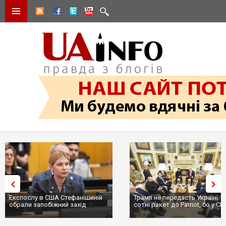
Експослу в США Стефанішиній
Трамп не передасть Україні
обрали запобіжний захід
сотні ракет до Patriot, бо у С
...