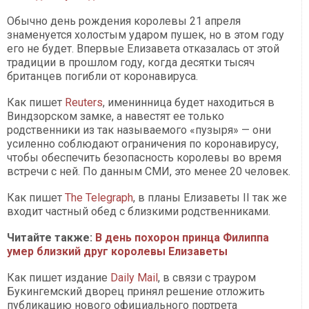
Обычно день рождения королевы 21 апреля
знаменуется холостым ударом пушек, но в этом году
его не будет. Впервые Елизавета отказалась от этой
традиции в прошлом году, когда десятки тысяч
британцев погибли от коронавируса.
Как пишет
Reuters
, именинница будет находиться в
Виндзорском замке, а навестят ее только
родственники из так называемого «пузыря» — они
усиленно соблюдают ограничения по коронавирусу,
чтобы обеспечить безопасность королевы во время
встречи с ней. По данным СМИ, это менее 20 человек.
Как пишет
The Telegraph
, в планы Елизаветы II так же
входит частный обед с близкими родственниками.
Читайте также:
В день похорон принца Филиппа
умер близкий друг королевы Елизаветы
Как пишет издание
Daily Mail
, в связи с трауром
Букингемский дворец принял решение отложить
публикацию нового официального портрета