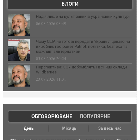
БЛОГИ
Надія лише на культ жінки в українській культурі
06.08.2026 08:49
Чому США не готові передати Україні ліцензію на
виробництво ракет Patriot: політика, безпека та
можливі альтернативи
03.08.2026 20:24
Перспектива: ЗСУ добомблять і всі інші склади
Wildberries
23.07.2026 11:31
ОБГОВОРЮВАНЕ
|
ПОПУЛЯРНЕ
День
Місяць
За весь час