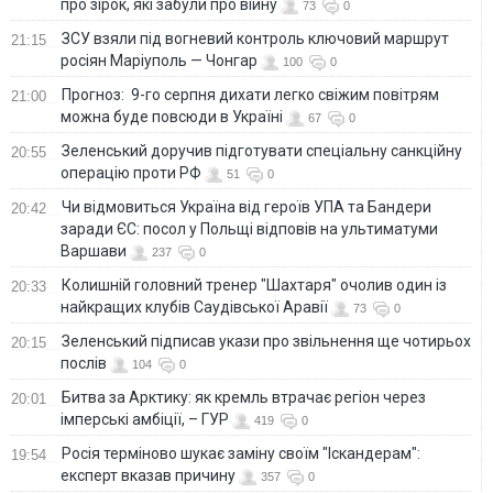
про зірок, які забули про війну
73
0
ЗСУ взяли під вогневий контроль ключовий маршрут
21:15
росіян Маріуполь — Чонгар
100
0
Прогноз: 9-го серпня дихати легко свіжим повітрям
21:00
можна буде повсюди в Україні
67
0
Зеленський доручив підготувати спеціальну санкційну
20:55
операцію проти РФ
51
0
Чи відмовиться Україна від героїв УПА та Бандери
20:42
заради ЄС: посол у Польщі відповів на ультиматуми
Варшави
237
0
Колишній головний тренер "Шахтаря" очолив один із
20:33
найкращих клубів Саудівської Аравії
73
0
Зеленський підписав укази про звільнення ще чотирьох
20:15
послів
104
0
Битва за Арктику: як кремль втрачає регіон через
20:01
імперські амбіції, – ГУР
419
0
Росія терміново шукає заміну своїм "Іскандерам":
19:54
експерт вказав причину
357
0