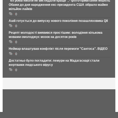
"65 років ніколи не виглядали краще", - фото-привітання Мішель
Обами до дня народження екс-президента США зібрало майже
мільйон лайків
0
Audi готується до випуску нового покоління позашляховика Q8
0
Рецепт молодості виявився простішим: володіння кількома
мовами омолоджує мозок на десяток років
0
Неймар влаштував конфлікт після перемоги "Сантоса". ВІДЕО
0
Достатньо було погладити: лемури на Мадагаскарі стали
жертвами людського вірусу
0