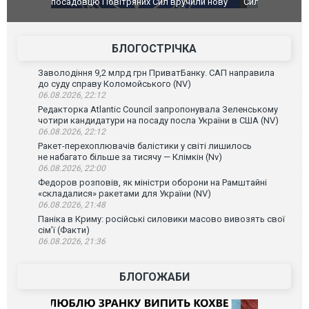
чили нову
Сили оборони уразили Ярославський НПЗ:
Неймар вла
губернатор регіону заявив про наймасштабнішу
"Сантоса".
атаку. ВІДЕО
БЛОГОСТРІЧКА
Заволодіння 9,2 млрд грн ПриватБанку. САП направила
до суду справу Коломойського (NV)
06.08.2026, 22:12
Редакторка Atlantic Council запропонувала Зеленському
чотири кандидатури на посаду посла України в США (NV)
06.08.2026, 22:12
Ракет-перехоплювачів балістики у світі лишилось
не набагато більше за тисячу — Клімкін (Nv)
06.08.2026, 22:00
Федоров розповів, як міністри оборони на Рамштайні
«складалися» ракетами для України (NV)
06.08.2026, 21:48
Паніка в Криму: російські силовики масово вивозять свої
сім’ї (Факти)
06.08.2026, 21:36
БЛОГОЖАБИ