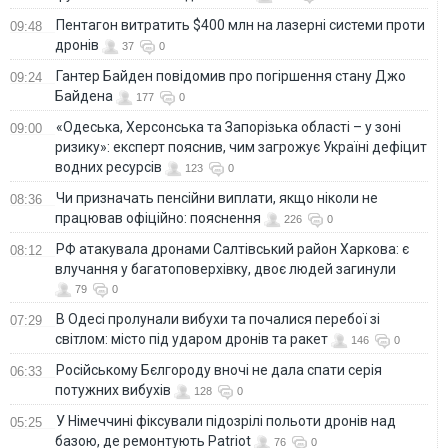
Пентагон витратить $400 млн на лазерні системи проти
09:48
дронів
37
0
Гантер Байден повідомив про погіршення стану Джо
09:24
Байдена
177
0
«Одеська, Херсонська та Запорізька області – у зоні
09:00
ризику»: експерт пояснив, чим загрожує Україні дефіцит
водних ресурсів
123
0
Чи призначать пенсійни виплати, якщо ніколи не
08:36
працював офіційно: пояснення
226
0
РФ атакувала дронами Салтівський район Харкова: є
08:12
влучання у багатоповерхівку, двоє людей загинули
79
0
В Одесі пролунали вибухи та почалися перебої зі
07:29
світлом: місто під ударом дронів та ракет
146
0
Російському Бєлгороду вночі не дала спати серія
06:33
потужних вибухів
128
0
У Німеччині фіксували підозрілі польоти дронів над
05:25
базою, де ремонтують Patriot
76
0