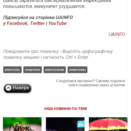
шансы заразиться бактериальными инфекциями
повышаются, иммунитет ухудшается.
Підписуйся на сторінки UAINFO
у
Facebook
,
Twitter
і
YouTube
UAINFO
Повідомити про помилку - Виділіть орфографічну
помилку мишею і натисніть Ctrl + Enter
алкоголь
спиртное
алкоголизм
симптомы
Сподобався матеріал? Сміливо поділися
ним в соцмережах через ці кнопки
ІНШІ НОВИНИ ПО ТЕМІ