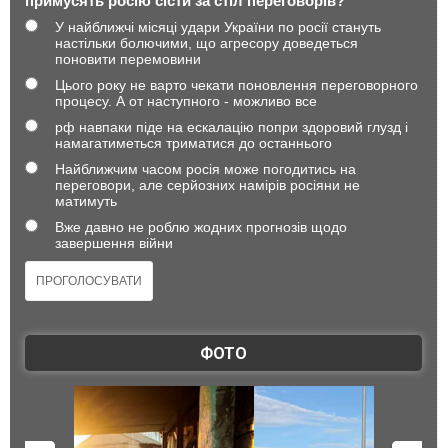
примусять росію сісти за стіл переговорів?
У найближчі місяці удари України по росії стануть
настільки болючими, що агресору доведеться
поновити перемовини
Цього року не варто чекати поновлення переговорного
процесу. А от наступного - можливо все
рф навпаки піде на ескалацію попри здоровий глузд і
намагатиметься триматися до останнього
Найближчим часом росія може погодитись на
переговори, але серйозних намірів росіяни не
матимуть
Вже давно не роблю жодних прогнозів щодо
завершення війни
ФОТО