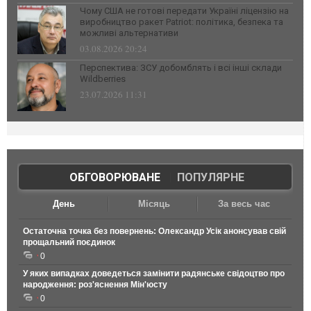
Чому США не готові передати Україні ліцензію на
виробництво ракет Patriot: політика, безпека та
можливі альтернативи
03.08.2026 20:24
Перспектива: ЗСУ добомблять і всі інші склади
Wildberries
23.07.2026 11:31
ОБГОВОРЮВАНЕ
|
ПОПУЛЯРНЕ
День
Місяць
За весь час
Остаточна точка без повернень: Олександр Усік анонсував свій
прощальний поєдинок
0
У яких випадках доведеться замінити радянське свідоцтво про
народження: роз'яснення Мін'юсту
0