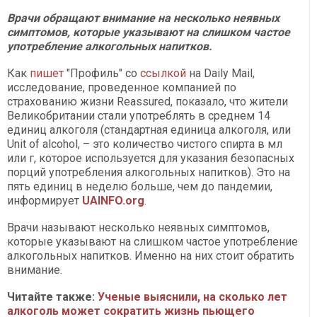
Врачи обращают внимание на несколько неявных
симптомов, которые указывают на слишком частое
употребление алкогольных напитков.
Как
пишет
"Профиль" со
ссылкой
на Daily Mail,
исследование, проведенное компанией по
страхованию жизни Reassured, показало, что жители
Великобритании стали употреблять в среднем 14
единиц алкоголя (стандартная единица алкоголя, или
Unit of alcohol, – это количество чистого спирта в мл
или г, которое используется для указания безопасных
порций употребления алкогольных напитков). Это на
пять единиц в неделю больше, чем до пандемии,
информирует
UAINFO.org
.
Врачи называют несколько неявных симптомов,
которые указывают на слишком частое употребление
алкогольных напитков. Именно на них стоит обратить
внимание.
Читайте также:
Ученые выяснили, на сколько лет
алкоголь может сократить жизнь пьющего