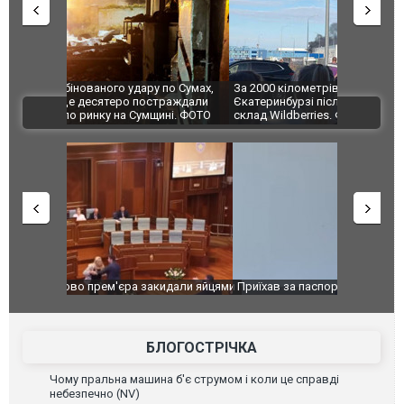
по Сумах,
За 2000 кілометрів від кордону з Україною: в
"Мої іграш
траждали
Єкатеринбурзі після атаки дронів загорівся
суперкарів
ВІДЕО
ині. ФОТО
склад Wildberries. ФОТО. ВІДЕО
идали яйцями
Приїхав за паспортом та квартирою": у полон
Одесу накр
до українських військових потрапив тезка
ураганним 
зіркового футболіста Мохамеда Салаха
БЛОГОСТРІЧКА
Чому пральна машина б'є струмом і коли це справді
небезпечно (NV)