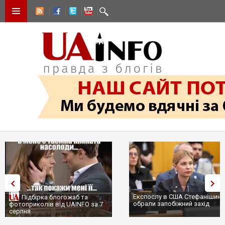
Експослу в США Стефанішині
Підбірка блогожаб та
обрали запобіжний захід
фотоприколів від UAINFO за 7
серпня