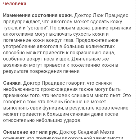
человека
Изменения состояния кожи.
Доктор Люк Працидес
предупреждает, что алкоголь может сделать кожу
тусклой и "усталой". По словам врача, ранние признаки
алкоголизма могут включать сухость кожи и
потемнение кожи вокруг глаз. Продолжительное
употребление алкоголя в больших количествах
способно может привести к покраснению лица,
особенно вокруг носа и щек. Длительные же
возлияния могут привести к пожелтению кожи в
результате повреждения печени.
Синяки.
Доктор Працидес говорит, что синяки
необъяснимого происхождения также могут быть
признаком того, что человек слишком много пьет. Это
говорит о том, что печень больше не может
выполнять свои функции, в результате кровотечение
может привести к большим синякам даже после
относительно небольших ударов.
Онемение ног или рук.
Доктор Санджай Мехта
отмечает, что признаком алкогольной зависимости