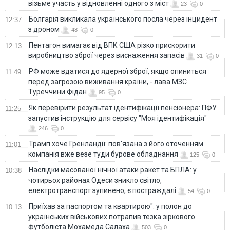
візьме участь у відновленні одного з міст
23
0
Болгарія викликала українського посла через інцидент
12:37
з дроном
48
0
Пентагон вимагає від ВПК США різко прискорити
12:13
виробництво зброї через виснаження запасів
31
0
РФ може вдатися до ядерної зброї, якщо опиниться
11:49
перед загрозою виживання країни, - лава МЗС
Туреччини Фідан
95
0
Як перевірити результат ідентифікації пенсіонера: ПФУ
11:25
запустив інструкцію для сервісу "Моя ідентифікація"
246
0
Трамп хоче Гренландії: пов'язана з його оточенням
11:01
компанія вже везе туди бурове обладнання
125
0
Наслідки масованої нічної атаки ракет та БПЛА: у
10:38
чотирьох районах Одеси зникло світло,
електротранспорт зупинено, є постраждалі
54
0
Приїхав за паспортом та квартирою": у полон до
10:13
українських військових потрапив тезка зіркового
футболіста Мохамеда Салаха
503
0