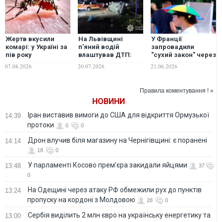
Жертв вкусили
На Львівщині
У Франції
комарі: у Україні за
п’яний водій
запровадили
пів року
влаштував ДТП:
"сухий закон" через
зафіксували два
загинули три
погоду
07.08.2026
20.07.2026
21.06.2026
випадки гарячки
дівчини, ще двоє
Західного Нілу
підлітків у лікарні.
ФОТО. ВІДЕО
Правила коментування ! »
НОВИНИ
Іран виставив вимоги до США для відкриття Ормузької
14:39
протоки
0
0
Дрон влучив біля магазину на Чернігівщині: є поранені
14:14
18
0
У парламенті Косово прем'єра закидали яйцями
13:48
37
0
На Одещині через атаку РФ обмежили рух до пунктів
13:24
пропуску на кордоні з Молдовою
28
0
Сербія виділить 2 млн євро на українську енергетику та
13:00