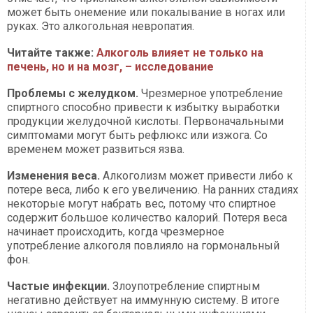
может быть онемение или покалывание в ногах или
руках. Это алкогольная невропатия.
Читайте также:
Алкоголь влияет не только на
печень, но и на мозг, – исследование
Проблемы с желудком.
Чрезмерное употребление
спиртного способно привести к избытку выработки
продукции желудочной кислоты. Первоначальными
симптомами могут быть рефлюкс или изжога. Со
временем может развиться язва.
Изменения веса.
Алкоголизм может привести либо к
потере веса, либо к его увеличению. На ранних стадиях
некоторые могут набрать вес, потому что спиртное
содержит большое количество калорий. Потеря веса
начинает происходить, когда чрезмерное
употребление алкоголя повлияло на гормональный
фон.
Частые инфекции.
Злоупотребление спиртным
негативно действует на иммунную систему. В итоге