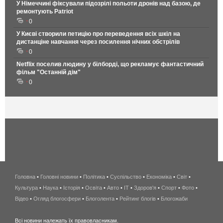
У Німеччині фіксували підозрілі польоти дронів над базою, де
ремонтують Patriot
0
У Києві створили петицію про переведення всіх шкіл на
дистанціне навчання через посилення нічних обстрілів
0
Netflix поселив людину у білборді, що рекламує фантастичний
фільм "Останній дім"
0
Головна
•
Головні новини
•
Політика
•
Суспільство
•
Економіка
беспроводной
•
Світ
•
Культура
•
Наука
•
Історія
•
Освіта
•
Авто
•
IT
•
Здоров'я
интернет
•
Спорт
•
Фото
•
Відео
•
Огляд блогосфери
•
Блоголента
•
Рейтинг блогів
киев
•
Блогожаби
и
Всі новини належать їх правовласникам.
область