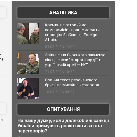
АНАЛІТИКА
Кремль не готовий до
компромісів і прагне досягти
своїх цілей війною, - Foreign
Affairs
03.08.2026 13:02
о
Звільнення Сирського знаменує
та
кінець епохи "старої гвардії" в
українській армії — NYT
23.07.2026 10:32
Повний текст резонансного
брифінга Михайла Федорова
18.07.2026 09:27
ОПИТУВАННЯ
ія
На вашу думку, коли далекобійні санкції
України примусять росію сісти за стіл
переговорів?