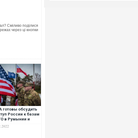
ал? Сміливо поділися
режах через ці кнопки
 готовы обсудить
туп России к базам
О в Румынии и
ьше – Bloomberg
2.2022