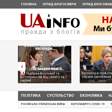
ГОЛОВНА
ОГЛЯД БЛОГОСФЕРИ
ОГЛЯД БЛОГОЖАБ
Експослу в США Ст
Підбірка блогожаб та
обрали запобіжний 
фотоприколів від UAINFO за 7
серпня
ПОЛІТИКА
СУСПІЛЬСТВО
ЕКОНОМІКА
Н
РОСІЙСЬКО-УКРАЇНСЬКА ВІЙНА
КОРОНАВІРУС COVID-19