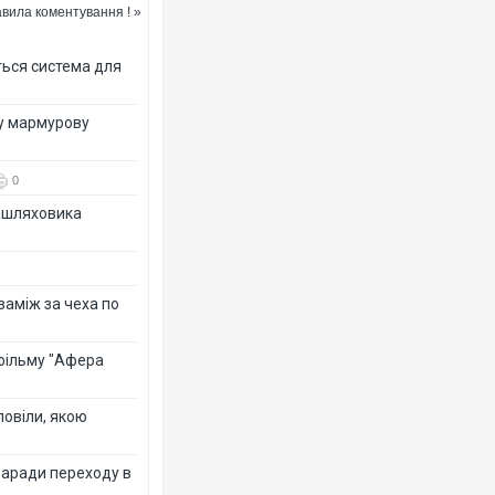
вила коментування ! »
ться система для
ву мармурову
0
зашляховика
 заміж за чеха по
 фільму "Афера
повіли, якою
заради переходу в