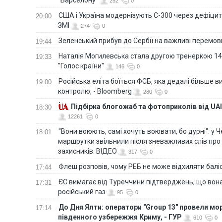
252
0
США і Україна модернізують С-300 через дефіцит р
20:00
ЗМІ
274
0
Зеленський прибув до Сербії на важливі перемо
19:44
Наталія Могилевська стала другою тренеркою 14
19:33
"Голос країни"
146
0
Російська еліта боїться ФСБ, яка дедалі більше в
19:00
контролю, - Bloomberg
280
0
Підбірка блогожаб та фотоприколів від UAI
18:30
12261
0
"Вони воюють, самі хочуть воювати, бо дурні": у 
18:01
маршрутки звільнили після зневажливих слів про
захисників. ВІДЕО
317
0
Флеш розповів, чому РЕБ не може відхиляти балі
17:44
ЄС вимагає від Туреччини підтверджень, що вона
17:31
російський газ
95
0
До Дня Ялти: оператори "Group 13" провели мо
17:14
південного узбережжя Криму, - ГУР
610
0