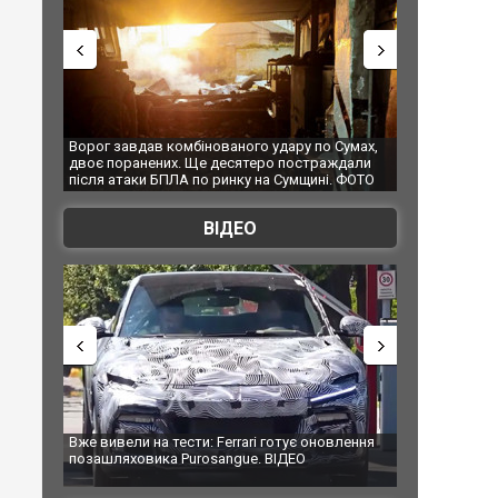
Ворог завдав комбінованого удару по Сумах,
За 2000 кілом
двоє поранених. Ще десятеро постраждали
Єкатеринбурзі
після атаки БПЛА по ринку на Сумщині. ФОТО
склад Wildber
ВІДЕО
Вже вивели на тести: Ferrari готує оновлення
Вийшов трейле
позашляховика Purosangue. ВІДЕО
фільму "Афер