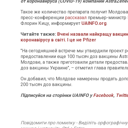
от коронавируса (COVID-19) компании AstraZene
Такое же количество препарата получит Молдова.
пресс-конференции
рассказал
премьер-министр
Флорин Кицу, информирует
UAINFO.org
.
Читайте также:
Вчені назвали найкращу вакцин
коронавірусу в світі. І це не Pfizer
"На сегодняшней встрече мы утвердили проект 
предоставлении еще 100 тысяч доз вакцины Astr
Молдове, а также приготовили детали предостав
доз вакцины Украине", – отметил глава правител
Он добавил, что Молдове намерены продать до
200 тысяч доз вакцины.
Підписуйся на сторінки UAINFO у
Facebook
,
Twitt
Повідомити про помилку - Виділіть орфографічн