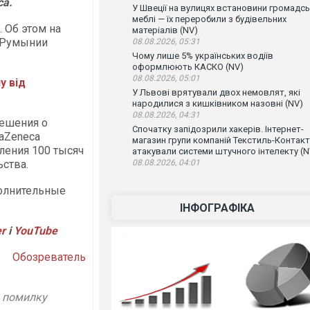
ca.
У Швеції на вулицях встановини громадсь
меблі — їх переробили з будівельних
 Об этом на
матеріалів (NV)
 Румынии
08.08.2026, 05:31
Чому лише 5% українських водіїв
оформлюють КАСКО (NV)
08.08.2026, 05:01
у від
У Львові врятували двох немовлят, які
народилися з кишківником назовні (NV)
08.08.2026, 04:31
решения о
Спочатку запідозрили хакерів. Інтернет-
aZeneca
магазин групи компаній Текстиль-Контакт
ления 100 тысяч
атакували системи штучного інтелекту (N
ьства.
08.08.2026, 04:01
полнительные
ІНФОГРАФІКА
er
і
YouTube
Обозреватель
у помилку