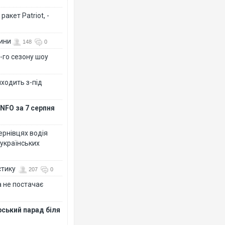
акет Patriot, -
вини
148
0
-го сезону шоу
иходить з-під
NFO за 7 серпня
Чернівцях водія
 українських
стику
207
0
 не постачає
рський парад біля