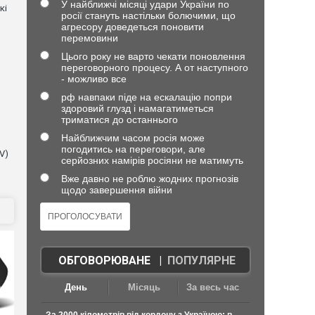
У найближчі місяці удари України по
кі
росії стануть настільки болючими, що
агресору доведеться поновити
перемовини
Цього року не варто чекати поновлення
переговорного процесу. А от наступного
- можливо все
рф навпаки піде на ескалацію попри
здоровий глузд і намагатиметься
триматися до останнього
Найближчим часом росія може
погодитись на переговори, але
V)
серйозних намірів росіяни не матимуть
Вже давно не роблю жодних прогнозів
щодо завершення війни
ОБГОВОРЮВАНЕ
|
ПОПУЛЯРНЕ
День
Місяць
За весь час