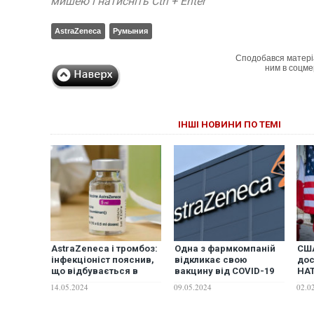
мишею і натисніть Ctrl + Enter
AstraZeneca
Румыния
Сподобався матері
ним в соцме
ІНШІ НОВИНИ ПО ТЕМІ
AstraZeneca і тромбоз:
Одна з фармкомпаній
США
інфекціоніст пояснив,
відкликає свою
дос
що відбувається в
вакцину від COVID-19
НАТ
Україні
по всьому світу: що
Пол
14.05.2024
09.05.2024
02.0
трапилось?