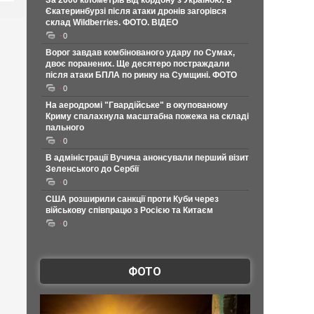
За 2000 кілометрів від кордону з Україною: в
Єкатеринбурзі після атаки дронів загорівся
склад Wildberries. ФОТО. ВІДЕО
0
Ворог завдав комбінованого удару по Сумах,
двоє поранених. Ще десятеро постраждали
після атаки БПЛА по ринку на Сумщині. ФОТО
0
На аеродромі "Гвардійське" в окупованому
Криму спалахнула масштабна пожежа на складі
пального
0
В адміністрації Вучича анонсували перший візит
Зеленського до Сербії
0
США розширили санкції проти Куби через
військову співпрацю з Росією та Китаєм
0
ФОТО