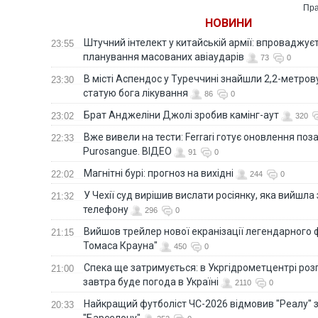
Пра
НОВИНИ
Штучний інтелект у китайській армії: впроваджує
23:55
планування масованих авіаударів
73
0
В місті Аспендос у Туреччині знайшли 2,2-метро
23:30
статую бога лікування
86
0
Брат Анджеліни Джолі зробив камінг-аут
23:02
320
Вже вивели на тести: Ferrari готує оновлення по
22:33
Purosangue. ВІДЕО
91
0
Магнітні бурі: прогноз на вихідні
22:02
244
0
У Чехії суд вирішив вислати росіянку, яка вийшла
21:32
телефону
296
0
Вийшов трейлер нової екранізації легендарного
21:15
Томаса Крауна"
450
0
Спека ще затримується: в Укргідрометцентрі роз
21:00
завтра буде погода в Україні
2110
0
Найкращий футболіст ЧС-2026 відмовив "Реалу" 
20:33
"Барселону"