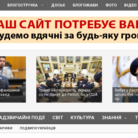
БЛОГОСТРІЧКА
ДОСЬЄ
БЛОГОЖАБИ
ФОТО
ВІДЕО
ефанішиній
Трамп не передасть Україні
Вибух у рес
захід
сотні ракет до Patriot, бо у США
ціллю був г
...
пр...
АДЗВИЧАЙНІ ПОДІЇ
СВІТ
КУЛЬТУРА
ЗНАННЯ
ТАРИФИ
ПОДВИГИ УКРАЇНЦІВ