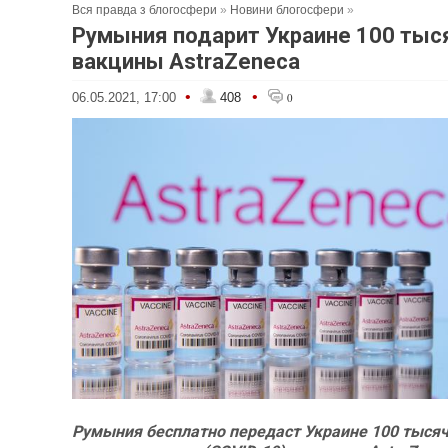
Вся правда з блогосфери
»
Новини блогосфери
»
Румыния подарит Украине 100 тыс
вакцины AstraZeneca
•
•
06.05.2021, 17:00
408
0
Румыния бесплатно передаст Украине 100 тыся