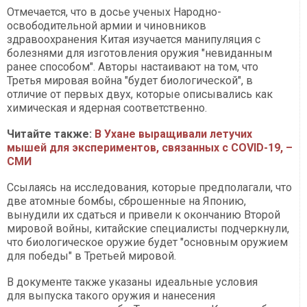
Отмечается, что в досье ученых Народно-
освободительной армии и чиновников
здравоохранения Китая изучается манипуляция с
болезнями для изготовления оружия "невиданным
ранее способом". Авторы настаивают на том, что
Третья мировая война "будет биологической", в
отличие от первых двух, которые описывались как
химическая и ядерная соответственно.
Читайте также:
В Ухане выращивали летучих
мышей для экспериментов, связанных с COVID-19, –
СМИ
Ссылаясь на исследования, которые предполагали, что
две атомные бомбы, сброшенные на Японию,
вынудили их сдаться и привели к окончанию Второй
мировой войны, китайские специалисты подчеркнули,
что биологическое оружие будет "основным оружием
для победы" в Третьей мировой.
В документе также указаны идеальные условия
для выпуска такого оружия и нанесения