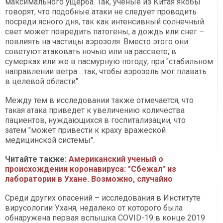
максимального ущерба. Так, ученые из Китая якобы
говорят, что подобные атаки не следует проводить
посреди ясного дня, так как интенсивный солнечный
свет может повредить патогены, а дождь или снег –
повлиять на частицы аэрозоля. Вместо этого они
советуют атаковать ночью или на рассвете, в
сумерках или же в пасмурную погоду, при "стабильном
направлении ветра... так, чтобы аэрозоль мог плавать
в целевой области".
Между тем в исследовании также отмечается, что
такая атака приведет к увеличению количества
пациентов, нуждающихся в госпитализации, что
затем "может привести к краху вражеской
медицинской системы".
Читайте также:
Американский ученый о
происхождении коронавируса: "Сбежал" из
лаборатории в Ухане. Возможно, случайно
Среди других опасений – исследования в Институте
вирусологии Уханя, недалеко от которого была
обнаружена первая вспышка COVID-19 в конце 2019