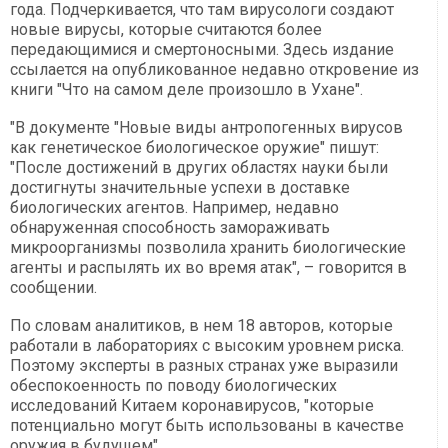
года. Подчеркивается, что там вирусологи создают
новые вирусы, которые считаются более
передающимися и смертоносными. Здесь издание
ссылается на опубликованное недавно откровение из
книги "Что на самом деле произошло в Ухане".
"В документе "Новые виды антропогенных вирусов
как генетическое биологическое оружие" пишут:
"После достижений в других областях науки были
достигнуты значительные успехи в доставке
биологических агентов. Например, недавно
обнаруженная способность замораживать
микроорганизмы позволила хранить биологические
агенты и распылять их во время атак", – говорится в
сообщении.
По словам аналитиков, в нем 18 авторов, которые
работали в лабораториях с высоким уровнем риска.
Поэтому эксперты в разных странах уже выразили
обеспокоенность по поводу биологических
исследований Китаем коронавирусов, "которые
потенциально могут быть использованы в качестве
оружия в будущем".