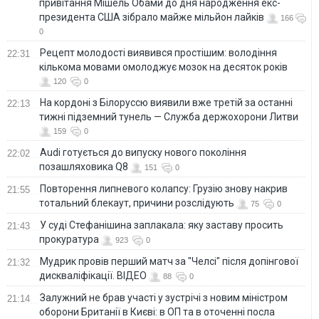
привітання Мішель Обами до дня народження екс-
президента США зібрало майже мільйон лайків
166
0
Рецепт молодості виявився простішим: володіння
22:31
кількома мовами омолоджує мозок на десяток років
120
0
На кордоні з Білоруссю виявили вже третій за останні
22:13
тижні підземний тунель — Служба держохорони Литви
159
0
Audi готується до випуску нового покоління
22:02
позашляховика Q8
151
0
Повторення липневого колапсу: Грузію знову накрив
21:55
тотальний блекаут, причини розслідують
75
0
У суді Стефанішина заплакала: яку заставу просить
21:43
прокуратура
923
0
Мудрик провів перший матч за "Челсі" після допінгової
21:32
дискваліфікації. ВІДЕО
88
0
Залужний не брав участі у зустрічі з новим міністром
21:14
оборони Британії в Києві: в ОП та в оточенні посла