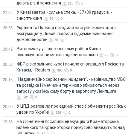
дають різні пояснення
215
0
У Києві завтра - сильна спека, +37+39 градусів. -
21:02
синоптикиня
59
0
Україна та Польща погодили наступні кроки щодо
20:53
ексгумацій: у Львові підбили підсумки виконання
домовленостей
85
0
Витік аміаку у Голосіївському районі Києва
20:42
локалізували: чи можна відкривати вікна
72
0
ФБР різко змінило курс і почало співпрацю з Росією та
20:32
Китаєм, - Reuters
395
0
"Надзвичайно серйозний інцидент", - керівництво МВС
20:16
та розвідка Німеччини терміново збираються через
загрозу українському борту в аеропорту Лейпцига
542
0
У ЦПД розповіли про єдиний спосіб обмежити російські
20:00
удари по Україні
256
0
На Донеччині посилили евакуацію: з Краматорська,
19:53
Біленького та Красноторки примусово вивезуть понад
500 дітей
34
0