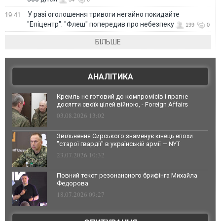
У разі оголошення тривоги негайно покидайте
19:41
"Епіцентр": "Флеш" попередив про небезпеку
199
0
БІЛЬШЕ
АНАЛІТИКА
Кремль не готовий до компромісів і прагне
досягти своїх цілей війною, - Foreign Affairs
03.08.2026 13:02
Звільнення Сирського знаменує кінець епохи
"старої гвардії" в українській армії — NYT
23.07.2026 10:32
Повний текст резонансного брифінга Михайла
Федорова
18.07.2026 09:27