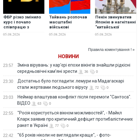
ФБР різко змінило
Тайвань розпочав
Пекін звинуватив
курс і почало
масштабні
Японію в нагнітанні
співпрацю з
військові
"китайської
Росією та Китаєм, -
навчання,
загрози"
05.08.2026
05.08.2026
05.08.2026
Reuters
відпрацьовуючи дії
на випадок
вторгнення Китаю
Правила коментування ! »
НОВИНИ
Зміна вірувань: у кар'єрі епохи вікінгів знайшли рідкісні
23:57
середньовічні кам’яні хрести
36
0
Достатньо було погладити: лемури на Мадагаскарі
23:30
стали жертвами людського вірусу
72
0
Неймар влаштував конфлікт після перемоги "Сантоса".
23:03
ВІДЕО
63
0
"Росія користується вікном можливостей", - Майкл
22:55
Кларк заявив про критичний дефіцит протибалістичних
ракет в Україні
77
0
"65 років ніколи не виглядали краще", - фото-
22:42