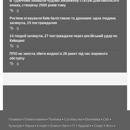
В Туреччині знайшли чудово збережену статую довговолосого
юнака, створену 2500 років тому
0
Росіяни атакували Київ балістикою та дронами: одна людина
загинула, 15 постраждалих
0
14 людей загинули, 27 постраждали через російський удар по
Київщині
0
ППО не змогла збити жодної із 28 ракет під час ворожого
обстрілу
0
Головна
•
Головні новини
•
Політика
•
Суспільство
•
Економіка
беспроводной
•
Світ
•
Культура
•
Наука
•
Історія
•
Освіта
•
Авто
•
IT
•
Здоров'я
интернет
•
Спорт
•
Фото
•