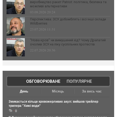
виробництво ракет Patriot: політика, безпека та
можливі альтернативи
03.08.2026 20:24
Перспектива: ЗСУ добомблять і всі інші склади
Wildberries
23.07.2026 11:31
“Нова кров” чи вимушений хід? Чому Драпатий
очолив ЗСУ на піку суспільних протестів
22.07.2026 20:36
ОБГОВОРЮВАНЕ
|
ПОПУЛЯРНЕ
День
Місяць
За весь час
Змикається кільце кровожерливих акул: вийшов трейлер
трилера "Хижі води"
0