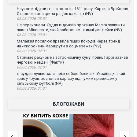
Наукове відкриття на полотні 1611 року. Картина Брейгеля
Старшого розкрила раціон кажанів (NV)
06.08.2026, 03:31
Не переконали. Суддя відхилив прохання Маска зупинити
закон Міннесоти, який забороняє інтимні дипфейки (NV)
06.08.2026, 03:01
Малайзія посилює правила піших походів через тренд
на «скорочені» маршрути в соцмережах (NV)
06.08.2026, 02:31
Отримає рахунок на астрономічну суму: принц Гаррі зазнав
чергової невдачі (Факти)
06.08.2026, 02:01
«І суддю лупцювали, і між собою билися». Українець, який
грає у Грузії, розпочав кар'єру під чужим прізвищем у
сільському футболі (NV)
06.08.2026, 01:31
БЛОГОЖАБИ