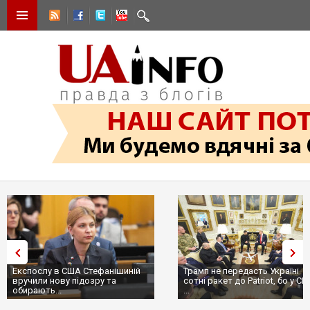
Експослу в США Стефанішиній
Трамп не передасть Україні
вручили нову підозру та
сотні ракет до Patriot, бо у СШ
обирають...
...