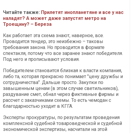
Читайте также:
Прилетят инопланетяне и все у нас
наладят? А может даже запустят метро на
Троещину? – Береза
Как работает эта схема знают, наверное, все.
Проводится тендер, это неизбежно – таковы
требования закона. Но проводится в формате
спектакля, потому что все заранее знают победителя.
Под него и прописывают условия.
Победителем становится близкая к власти компания,
либо та, которая прекрасно понимает "цену дружбы и
сотрудничества". Дальше просто. Закупки по
завышенным ценам (в этом случае светильников),
раздувание смет, обнал через фиктивные фирмы и
рассчет с заказчиками схемы. То есть чемодан с
благодарностью уходит в КГГА.
Эксперты прокуратуры, по результатам проведения
комплексной судебной товароведческой и судебной
экономической экспертизы, насчитали на этой