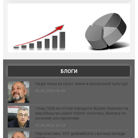
БЛОГИ
Надія лише на культ жінки в українській культурі
06.08.2026 08:49
Чому США не готові передати Україні ліцензію на
виробництво ракет Patriot: політика, безпека та
можливі альтернативи
03.08.2026 20:24
Перспектива: ЗСУ добомблять і всі інші склади