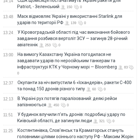
США щомісяця постачатимуть Україні ракети для
14:14
Patriot, - Зеленський
150
0
Маск відмовляє Україні у використанні Starlink для
13:48
ударів по території РФ
139
0
У Кіровоградській області під час виконання бойового
13:24
завдання розбився вертоліт ЗСУ — загинув 28-річний
авіатехнік
253
0
На вимогу Казахстану Україна погодилася не
13:00
завдавати ударів по неросійським танкерам та
інфраструктурі КТК у Чорному морі — Bloomberg
83
0
Окупанти за ніч випустили 6 «Іскандерів», ракети С-400
12:37
та понад 150 дронів різного типу
60
0
В Україні рух потягів паралізований: деякі рейси
12:13
запізнюються
450
0
У будинок влучили п'ять дронів: подробиці удару по
11:51
Київській області, де загинули люди
321
0
Костянтинівка, Слов'янськ та Краматорськ стануть
11:25
головними цілями осіннього наступу РФ - Максим Жорін