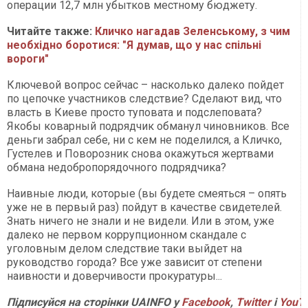
операции 12,7 млн убытков местному бюджету.
Читайте также:
Кличко нагадав Зеленському, з чим
необхідно боротися: "Я думав, що у нас спільні
вороги"
Ключевой вопрос сейчас – насколько далеко пойдет
по цепочке участников следствие? Сделают вид, что
власть в Киеве просто туповата и подслеповата?
Якобы коварный подрядчик обманул чиновников. Все
деньги забрал себе, ни с кем не поделился, а Кличко,
Густелев и Поворозник снова окажуться жертвами
обмана недобропорядочного подрядчика?
Наивные люди, которые (вы будете смеяться – опять
уже не в первый раз) пойдут в качестве свидетелей.
Знать ничего не знали и не видели. Или в этом, уже
далеко не первом коррупционном скандале с
уголовным делом следствие таки выйдет на
руководство города? Все уже зависит от степени
наивности и доверчивости прокуратуры...
Підписуйся на сторінки UAINFO у
Facebook
,
Twitter
і
YouT