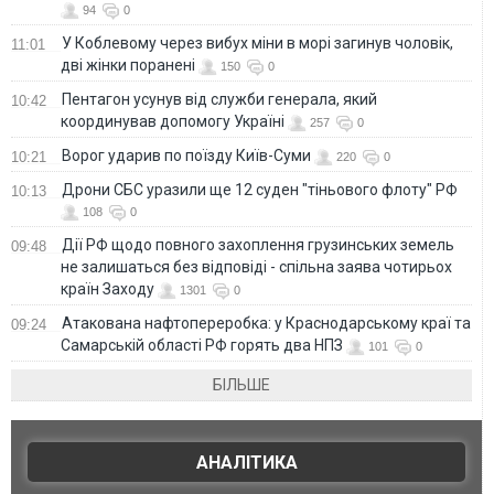
94
0
У Коблевому через вибух міни в морі загинув чоловік,
11:01
дві жінки поранені
150
0
Пентагон усунув від служби генерала, який
10:42
координував допомогу Україні
257
0
Ворог ударив по поїзду Київ-Суми
10:21
220
0
Дрони СБС уразили ще 12 суден "тіньового флоту" РФ
10:13
108
0
Дії РФ щодо повного захоплення грузинських земель
09:48
не залишаться без відповіді - спільна заява чотирьох
країн Заходу
1301
0
Атакована нафтопереробка: у Краснодарському краї та
09:24
Самарській області РФ горять два НПЗ
101
0
БІЛЬШЕ
АНАЛІТИКА