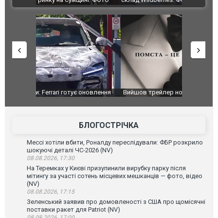
оновлення
Вийшов трейлер нової екранізації легендарного
Зеленський
фільму "Афера Томаса Крауна"
перемовин
БЛОГОСТРІЧКА
Мессі хотіли вбити, Роналду переслідували: ФБР розкрило
шокуючі деталі ЧС-2026 (NV)
08.08.2026, 17:30
На Теремках у Києві призупинили вирубку парку після
мітингу за участі сотень місцевих мешканців — фото, відео
(NV)
08.08.2026, 17:15
Зеленський заявив про домовленості з США про щомісячні
поставки ракет для Patriot (NV)
08.08.2026, 17:00