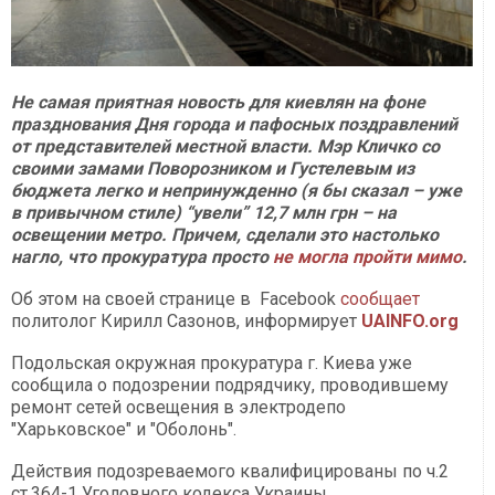
Не самая приятная новость для киевлян на фоне
празднования Дня города и пафосных поздравлений
от представителей местной власти. Мэр Кличко со
своими замами Поворозником и Густелевым из
бюджета легко и непринужденно (я бы сказал – уже
в привычном стиле) “увели” 12,7 млн грн – на
освещении метро. Причем, сделали это настолько
нагло, что прокуратура просто
не могла пройти мимо
.
Об этом на своей странице в Facebook
сообщает
политолог Кирилл Сазонов, информирует
UAINFO.org
Подольская окружная прокуратура г. Киева уже
сообщила о подозрении подрядчику, проводившему
ремонт сетей освещения в электродепо
"Харьковское" и "Оболонь".
Действия подозреваемого квалифицированы по ч.2
ст.364-1 Уголовного кодекса Украины