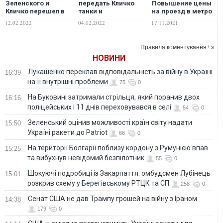
Зеленского и
передать Кличко
Повышение цены
Кличко перешел в
танки и
на проезд в метро
активную фазу: кто
беспилотники для
ударит по тем, кто
12.02.2022
04.02.2022
17.11.2021
выигрывает
военной операции
экономит, а не
по освобождению
"жирует" и потянет
Донбасса, –
за собой ускорение
Правила коментування ! »
источники
инфляции во всем
НОВИНИ
городе
Лукашенко переклав відповідальність за війну в Україні
16:39
на її внутрішні проблеми
75
0
На Буковині затримали стрільця, який поранив двох
16:16
поліцейських і 11 днів переховувався в селі
54
0
Зеленський оцінив можливості країн світу надати
15:50
Україні ракети до Patriot
66
0
На території Болгарії поблизу кордону з Румунією впав
15:25
та вибухнув невідомий безпілотник
55
0
Шокуючі подробиці із Закарпаття: омбудсмен Лубінець
15:01
розкрив схему у Берегівському РТЦК та СП
258
0
Сенат США не дав Трампу грошей на війну з Іраном
14:38
179
0