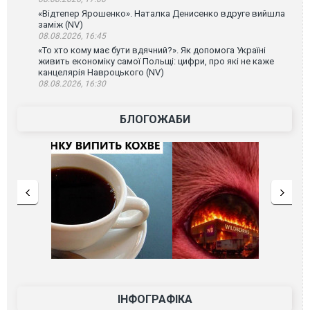
«Відтепер Ярошенко». Наталка Денисенко вдруге вийшла
заміж (NV)
08.08.2026, 16:45
«То хто кому має бути вдячний?». Як допомога Україні
живить економіку самої Польщі: цифри, про які не каже
канцелярія Навроцького (NV)
08.08.2026, 16:30
БЛОГОЖАБИ
ІНФОГРАФІКА