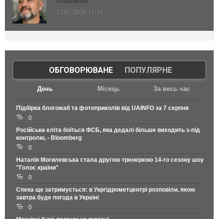
Wildberries
23.07.2026 11:31
ОБГОВОРЮВАНЕ
|
ПОПУЛЯРНЕ
День
Місяць
За весь час
Підбірка блогожаб та фотоприколів від UAINFO за 7 серпня
0
Російська еліта боїться ФСБ, яка дедалі більше виходить з-під
контролю, - Bloomberg
0
Наталія Могилевська стала другою тренеркою 14-го сезону шоу
"Голос країни"
0
Спека ще затримується: в Укргідрометцентрі розповіли, якою
завтра буде погода в Україні
0