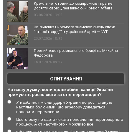
Кремль не готовий до компромісів і прагне
досягти своїх цілей війною, - Foreign Affairs
03.08.2026 13:02
Звільнення Сирського знаменує кінець епохи
"старої гвардії" в українській армії — NYT
23.07.2026 10:32
Повний текст резонансного брифінга Михайла
Федорова
18.07.2026 09:27
ОПИТУВАННЯ
На вашу думку, коли далекобійні санкції України
примусять росію сісти за стіл переговорів?
У найближчі місяці удари України по росії стануть
настільки болючими, що агресору доведеться
поновити перемовини
Цього року не варто чекати поновлення переговорного
процесу. А от наступного - можливо все
рф навпаки піде на ескалацію попри здоровий глузд і