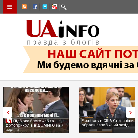
Експослу в США Стефанішині
Підбірка блогожаб та
обрали запобіжний захід
фотоприколів від UAINFO за 7
серпня