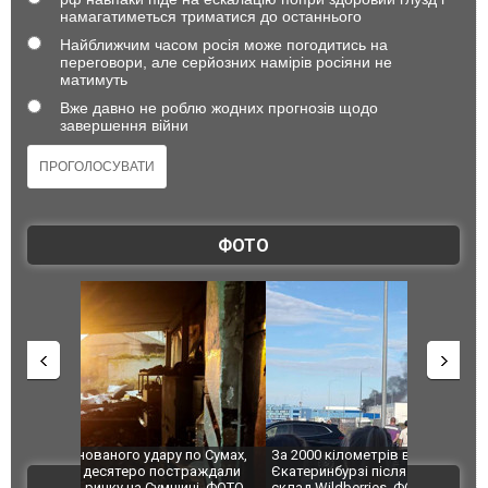
намагатиметься триматися до останнього
Найближчим часом росія може погодитись на
переговори, але серйозних намірів росіяни не
матимуть
Вже давно не роблю жодних прогнозів щодо
завершення війни
ФОТО
по Сумах,
За 2000 кілометрів від кордону з Україною: в
"Мої іграш
траждали
Єкатеринбурзі після атаки дронів загорівся
суперкарів
ВІДЕО
ині. ФОТО
склад Wildberries. ФОТО. ВІДЕО