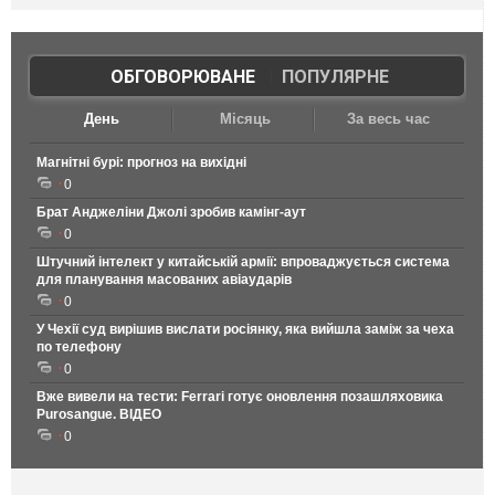
ОБГОВОРЮВАНЕ
|
ПОПУЛЯРНЕ
День
Місяць
За весь час
Магнітні бурі: прогноз на вихідні
0
Брат Анджеліни Джолі зробив камінг-аут
0
Штучний інтелект у китайській армії: впроваджується система
для планування масованих авіаударів
0
У Чехії суд вирішив вислати росіянку, яка вийшла заміж за чеха
по телефону
0
Вже вивели на тести: Ferrari готує оновлення позашляховика
Purosangue. ВІДЕО
0