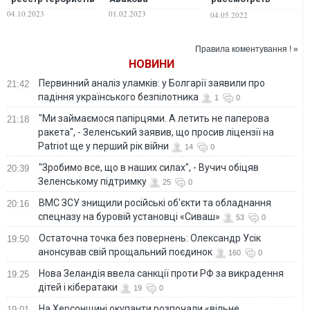
вариант
04.10.2023
01.02.2023
04.05.2022
провокаций с
применением
химического
Правила коментування ! »
оружия против
НОВИНИ
мирного населения
РФ, – Аваков
Первинний аналіз уламків: у Болгарії заявили про
21:42
падіння українського безпілотника
1
0
"Ми займаємося папірцями. А летить не паперова
21:18
ракета", - Зеленський заявив, що просив ліцензії на
Patriot ще у перший рік війни
14
0
"Зробимо все, що в наших силах", - Вучич обіцяв
20:39
Зеленському підтримку
25
0
ВМС ЗСУ знищили російські об'єкти та обладнання
20:16
спецназу на буровій установці «Сиваш»
53
0
Остаточна точка без повернень: Олександр Усік
19:50
анонсував свій прощальний поєдинок
160
0
Нова Зеландія ввела санкції проти РФ за викрадення
19:25
дітей і кібератаки
19
0
На Херсонщині окупанти розпочали «вільне
19:01