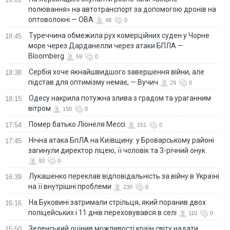
полювання» на автотранспорт за допомогою дронів на
оптоволокні — ОВА
48
0
Туреччина обмежила рух комерційних суден у Чорне
18:45
море через Дарданелли через атаки БПЛА —
Bloomberg
59
0
Сербія хоче якнайшвидшого завершення війни, але
18:38
підстав для оптимізму немає, — Вучич
29
0
Одесу накрила потужна злива з градом та ураганним
18:15
вітром
150
0
Помер батько Ліонеля Мессі
17:54
151
0
Нічна атака БпЛА на Київщину: у Броварському районі
17:45
загинули директор ліцею, її чоловік та 3-річний онук
93
0
Лукашенко переклав відповідальність за війну в Україні
16:39
на її внутрішні проблеми
230
0
На Буковині затримали стрільця, який поранив двох
16:16
поліцейських і 11 днів переховувався в селі
110
0
Зеленський оцінив можливості країн світу надати
15:50