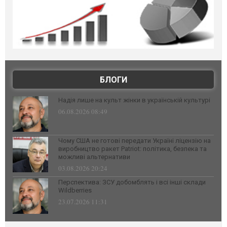
БЛОГИ
Надія лише на культ жінки в українській культурі
06.08.2026 08:49
Чому США не готові передати Україні ліцензію на
виробництво ракет Patriot: політика, безпека та
можливі альтернативи
03.08.2026 20:24
Перспектива: ЗСУ добомблять і всі інші склади
Wildberries
23.07.2026 11:31