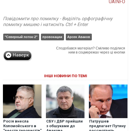
UAINFO
Повідомити про помилку - Виділіть орфографічну
помилку мишею і натисніть Ctrl + Enter
"Северный поток-2"
провокации
Арсен Аваков
Сподобався матеріал? Сміливо поділися
ним в соцмережах через ці кнопки
ІНШІ НОВИНИ ПО ТЕМІ
Росія внесла
СБУ і ДБР прийшли
Патрушев
Коломойського в
з обшуками до
предлагает Путину
"реєстр терористів"
Авакова
рассмотреть