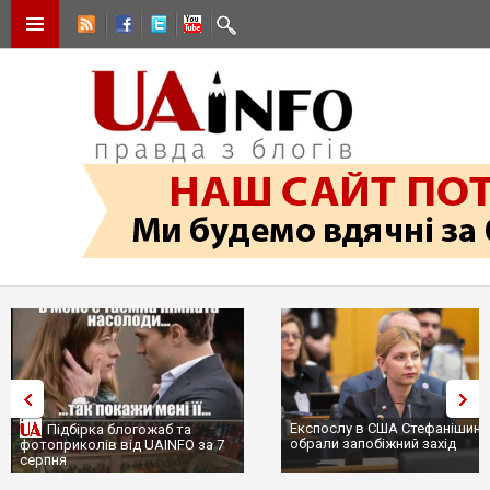
Експослу в США Стефанішині
Підбірка блогожаб та
обрали запобіжний захід
фотоприколів від UAINFO за 7
серпня