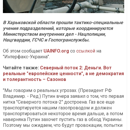
В Харьковской области прошли тактико-специальные
учения подразделений, которые координируются
Министерством внутренних дел - Нацполиции,
Нацгвардии, ГСЧС и Госпогранслужбы.
Об этом сообщает
UAINFO.org
со
ссылкой
на
"Интерфакс-Украина".
Читайте также:
Северный поток 2: Деньги. Вот
реальные "европейские ценности", а не демократия
и толерантность – Сазонов
"Мы говорим о реальных угрозах. (Президент РФ
Владимир. - Ред.) Путин вчера заявил о том, что первая
нитка "Северного потока-2" достроена. Газ все еще
транспортируется нашим газопроводом и должен
транспортироваться некоторое время дальше, а потом
наверняка Путин захочет пустить газ в обход Украины.
Поэтому мы ожидаем, что будут провокации, попытки