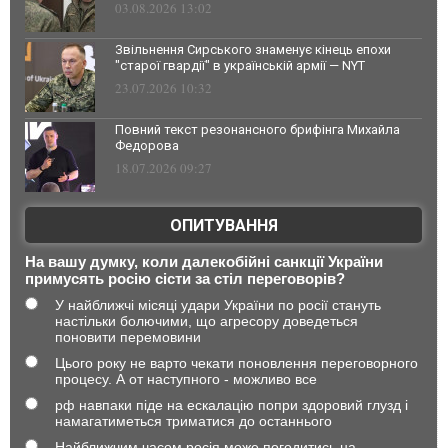
03.08.2026 13:02
Звільнення Сирського знаменує кінець епохи
"старої гвардії" в українській армії — NYT
23.07.2026 10:32
Повний текст резонансного брифінга Михайла
Федорова
18.07.2026 09:27
ОПИТУВАННЯ
На вашу думку, коли далекобійні санкції України
примусять росію сісти за стіл переговорів?
У найближчі місяці удари України по росії стануть
настільки болючими, що агресору доведеться
поновити перемовини
Цього року не варто чекати поновлення переговорного
процесу. А от наступного - можливо все
рф навпаки піде на ескалацію попри здоровий глузд і
намагатиметься триматися до останнього
Найближчим часом росія може погодитись на