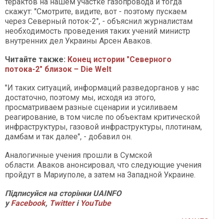
терактов на нашем участке газопровода и тогда
скажут: "Смотрите, видите, вот - поэтому пускаем
через Северный поток-2", - объяснил журналистам
необходимость проведения таких учений министр
внутренних дел Украины Арсен Аваков.
Читайте также:
Конец истории "Северного
потока-2" близок – Die Welt
"И таких ситуаций, информаций разведорганов у нас
достаточно, поэтому мы, исходя из этого,
просматриваем разные сценарии и усиливаем
реагирование, в том числе по объектам критической
инфраструктуры, газовой инфраструктуры, плотинам,
дамбам и так далее", - добавил он.
Аналогичные учения прошли в Сумской
области. Аваков анонсировал, что следующие учения
пройдут в Мариуполе, а затем на Западной Украине.
Підписуйся на сторінки UAINFO
у
Facebook
,
Twitter
і
YouTube