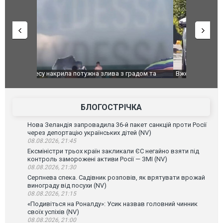
дом та
Вже вивели на тести: Ferrari готує оновлення
Вийшов тре
позашляховика Purosangue. ВІДЕО
фільму "Аф
БЛОГОСТРІЧКА
Нова Зеландія запровадила 36-й пакет санкцій проти Росії
через депортацію українських дітей (NV)
08.08.2026, 21:45
Ексміністри трьох країн закликали ЄС негайно взяти під
контроль заморожені активи Росії — ЗМІ (NV)
08.08.2026, 21:30
Серпнева спека. Садівник розповів, як врятувати врожай
винограду від посухи (NV)
08.08.2026, 21:15
«Подивіться на Роналду»: Усик назвав головний чинник
своїх успіхів (NV)
08.08.2026, 21:00