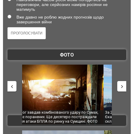
переговори, але серйозних намірів росіяни не
матимуть
Вже давно не роблю жодних прогнозів щодо
завершення війни
ФОТО
по Сумах,
За 2000 кілометрів від кордону з Україною: в
"Мої іграш
траждали
Єкатеринбурзі після атаки дронів загорівся
суперкарів
ВІДЕО
ині. ФОТО
склад Wildberries. ФОТО. ВІДЕО