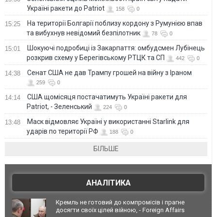
Україні ракети до Patriot
158
0
На території Болгарії поблизу кордону з Румунією впав
15:25
та вибухнув невідомий безпілотник
78
0
Шокуючі подробиці із Закарпаття: омбудсмен Лубінець
15:01
розкрив схему у Берегівському РТЦК та СП
442
0
Сенат США не дав Трампу грошей на війну з Іраном
14:38
259
0
США щомісяця постачатимуть Україні ракети для
14:14
Patriot, - Зеленський
224
0
Маск відмовляє Україні у використанні Starlink для
13:48
ударів по території РФ
188
0
БІЛЬШЕ
АНАЛІТИКА
Кремль не готовий до компромісів і прагне
досягти своїх цілей війною, - Foreign Affairs