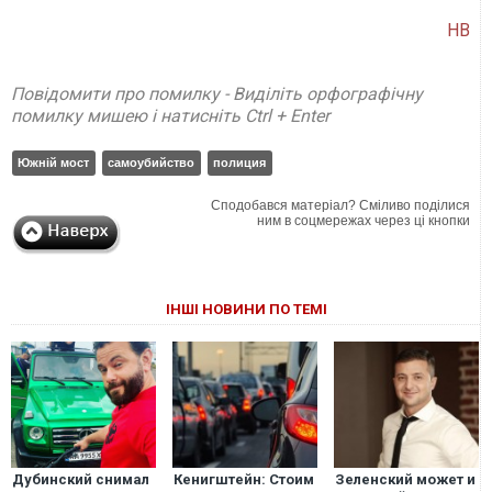
НВ
Повідомити про помилку - Виділіть орфографічну
помилку мишею і натисніть Ctrl + Enter
Южній мост
самоубийство
полиция
Сподобався матеріал? Сміливо поділися
ним в соцмережах через ці кнопки
ІНШІ НОВИНИ ПО ТЕМІ
Дубинский снимал
Кенигштейн: Стоим
Зеленский может и