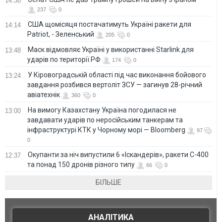
14:38
237
0
США щомісяця постачатимуть Україні ракети для
14:14
Patriot, - Зеленський
205
0
Маск відмовляє Україні у використанні Starlink для
13:48
ударів по території РФ
174
0
У Кіровоградській області під час виконання бойового
13:24
завдання розбився вертоліт ЗСУ — загинув 28-річний
авіатехнік
360
0
На вимогу Казахстану Україна погодилася не
13:00
завдавати ударів по неросійським танкерам та
інфраструктурі КТК у Чорному морі — Bloomberg
97
0
Окупанти за ніч випустили 6 «Іскандерів», ракети С-400
12:37
та понад 150 дронів різного типу
66
0
БІЛЬШЕ
АНАЛІТИКА