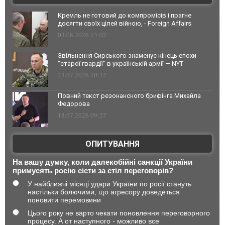
Кремль не готовий до компромісів і прагне
досягти своїх цілей війною, - Foreign Affairs
03.08.2026 13:02
Звільнення Сирського знаменує кінець епохи
"старої гвардії" в українській армії — NYT
23.07.2026 10:32
Повний текст резонансного брифінга Михайла
Федорова
18.07.2026 09:27
ОПИТУВАННЯ
На вашу думку, коли далекобійні санкції України
примусять росію сісти за стіл переговорів?
У найближчі місяці удари України по росії стануть
настільки болючими, що агресору доведеться
поновити перемовини
Цього року не варто чекати поновлення переговорного
процесу. А от наступного - можливо все