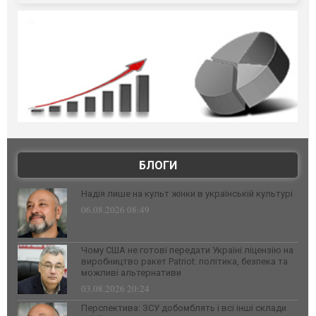
БЛОГИ
Надія лише на культ жінки в українській культурі
06.08.2026 08:49
Чому США не готові передати Україні ліцензію на
виробництво ракет Patriot: політика, безпека та
можливі альтернативи
03.08.2026 20:24
Перспектива: ЗСУ добомблять і всі інші склади