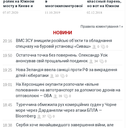
ролик на Южном
в
классный парень,
мосту в Киеве и
многокилометровой
но вот на Южном
спровоцировал
пробке и слушаем,
мосту ему самое
07.07.2020
11.10.2019
02.12.2018
пробку
что Киев – это
место, – мнение
Smart City
Правила коментування ! »
НОВИНИ
ВМС ЗСУ знищили російські об'єкти та обладнання
20:16
спецназу на буровій установці «Сиваш»
0
0
Остаточна точка без повернень: Олександр Усік
19:50
анонсував свій прощальний поєдинок
34
0
Нова Зеландія ввела санкції проти РФ за викрадення
19:25
дітей і кібератаки
10
0
На Херсонщині окупанти розпочали «вільне
19:01
полювання» на автотранспорт за допомогою дронів на
оптоволокні — ОВА
39
0
Туреччина обмежила рух комерційних суден у Чорне
18:45
море через Дарданелли через атаки БПЛА —
Bloomberg
37
0
Сербія хоче якнайшвидшого завершення війни, але
18:38