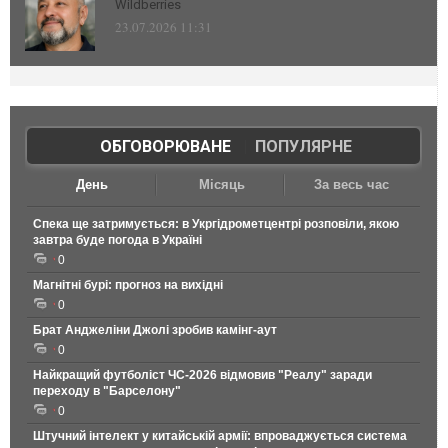
Wildberries
23.07.2026 11:31
ОБГОВОРЮВАНЕ
|
ПОПУЛЯРНЕ
День
Місяць
За весь час
Спека ще затримується: в Укргідрометцентрі розповіли, якою
завтра буде погода в Україні
0
Магнітні бурі: прогноз на вихідні
0
Брат Анджеліни Джолі зробив камінг-аут
0
Найкращий футболіст ЧС-2026 відмовив "Реалу" заради
переходу в "Барселону"
0
Штучний інтелект у китайській армії: впроваджується система