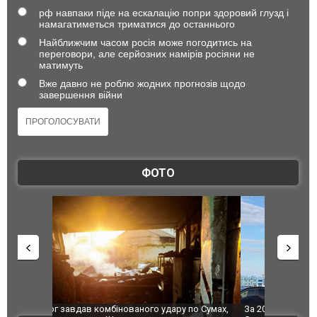
рф навпаки піде на ескалацію попри здоровий глузд і
намагатиметься триматися до останнього
Найближчим часом росія може погодитись на
переговори, але серйозних намірів росіяни не
матимуть
Вже давно не роблю жодних прогнозів щодо
завершення війни
ФОТО
по Сумах,
За 2000 кілометрів від кордону з Україною: в
"Мої іграш