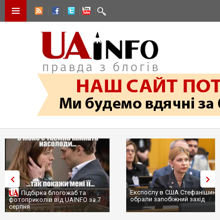
Експослу в США Стефанішині
Підбірка блогожаб та
обрали запобіжний захід
фотоприколів від UAINFO за 7
серпня