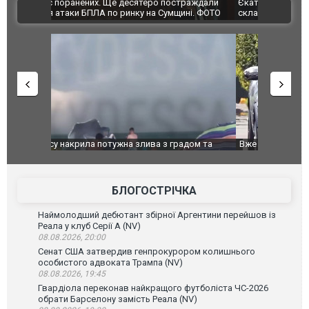
траждали
Єкатеринбурзі після атаки дронів загорівся
суперкарів
ВІДЕО
ині. ФОТО
склад Wildberries. ФОТО. ВІДЕО
дом та
Вже вивели на тести: Ferrari готує оновлення
Вийшов тре
позашляховика Purosangue. ВІДЕО
фільму "Аф
БЛОГОСТРІЧКА
Наймолодший дебютант збірної Аргентини перейшов із
Реала у клуб Серії А (NV)
08.08.2026, 20:00
Сенат США затвердив генпрокурором колишнього
особистого адвоката Трампа (NV)
08.08.2026, 19:45
Гвардіола переконав найкращого футболіста ЧС-2026
обрати Барселону замість Реала (NV)