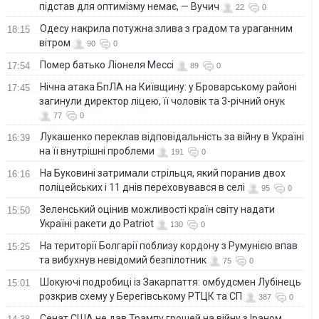
підстав для оптимізму немає, — Вучич
22
0
Одесу накрила потужна злива з градом та ураганним
18:15
вітром
90
0
Помер батько Ліонеля Мессі
17:54
89
0
Нічна атака БпЛА на Київщину: у Броварському районі
17:45
загинули директор ліцею, її чоловік та 3-річний онук
77
0
Лукашенко переклав відповідальність за війну в Україні
16:39
на її внутрішні проблеми
191
0
На Буковині затримали стрільця, який поранив двох
16:16
поліцейських і 11 днів переховувався в селі
95
0
Зеленський оцінив можливості країн світу надати
15:50
Україні ракети до Patriot
130
0
На території Болгарії поблизу кордону з Румунією впав
15:25
та вибухнув невідомий безпілотник
75
0
Шокуючі подробиці із Закарпаття: омбудсмен Лубінець
15:01
розкрив схему у Берегівському РТЦК та СП
387
0
Сенат США не дав Трампу грошей на війну з Іраном