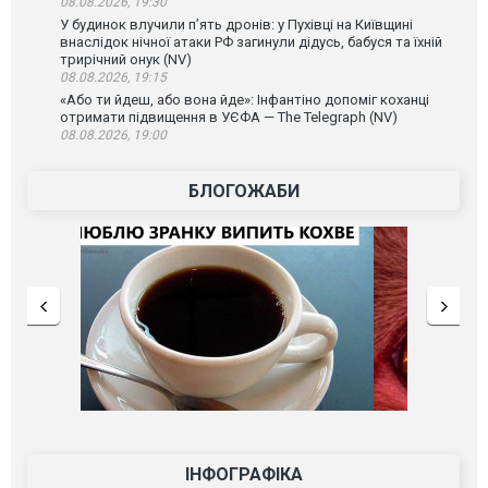
08.08.2026, 19:30
У будинок влучили п’ять дронів: у Пухівці на Київщині
внаслідок нічної атаки РФ загинули дідусь, бабуся та їхній
трирічний онук (NV)
08.08.2026, 19:15
«Або ти йдеш, або вона йде»: Інфантіно допоміг коханці
отримати підвищення в УЄФА — The Telegraph (NV)
08.08.2026, 19:00
БЛОГОЖАБИ
ІНФОГРАФІКА