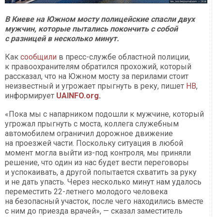
В Киеве на Южном мосту полицейские спасли двух
мужчин, которые пытались покончить с собой
с разницей в несколько минут.
Как
сообщили
в пресс-службе областной полиции,
к правоохранителям обратился прохожий, который
рассказал, что на Южном мосту за перилами стоит
неизвестный и угрожает прыгнуть в реку, пишет
НВ
,
информирует
UAINFO.org
.
«Пока мы с напарником подошли к мужчине, который
угрожал прыгнуть с моста, коллега служебным
автомобилем ограничил дорожное движение
на проезжей части. Поскольку ситуация в любой
момент могла выйти из-под контроля, мы приняли
решение, что один из нас будет вести переговоры
и успокаивать, а другой попытается схватить за руку
и не дать упасть. Через несколько минут нам удалось
переместить 22-летнего молодого человека
на безопасный участок, после чего находились вместе
с ним до приезда врачей», — сказал заместитель