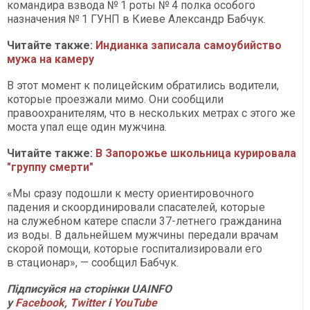
командира взвода № 1 роты № 4 полка особого
назначения № 1 ГУНП в Киеве Александр Бабчук.
Читайте также:
Индианка записала самоубийство
мужа на камеру
В этот момент к полицейским обратились водители,
которые проезжали мимо. Они сообщили
правоохранителям, что в нескольких метрах с этого же
моста упал еще один мужчина.
Читайте также:
В Запорожье школьница курировала
"группу смерти"
«Мы сразу подошли к месту ориентировочного
падения и скоординировали спасателей, которые
на служебном катере спасли 37-летнего гражданина
из воды. В дальнейшем мужчины передали врачам
скорой помощи, которые госпитализировали его
в стационар», — сообщил Бабчук.
Підписуйся на сторінки UAINFO
у
Facebook
,
Twitter
і
YouTube