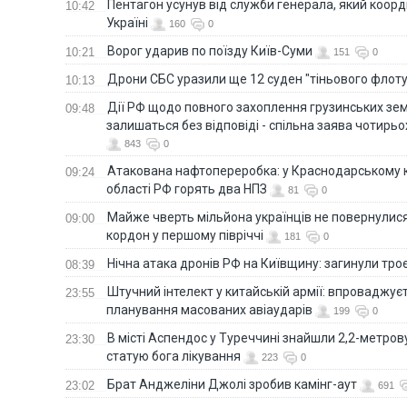
Пентагон усунув від служби генерала, який коор
10:42
Україні
160
0
Ворог ударив по поїзду Київ-Суми
10:21
151
0
Дрони СБС уразили ще 12 суден "тіньового флот
10:13
Дії РФ щодо повного захоплення грузинських зе
09:48
залишаться без відповіді - спільна заява чотирьо
843
0
Атакована нафтопереробка: у Краснодарському к
09:24
області РФ горять два НПЗ
81
0
Майже чверть мільйона українців не повернулися 
09:00
кордон у першому півріччі
181
0
Нічна атака дронів РФ на Київщину: загинули троє
08:39
Штучний інтелект у китайській армії: впроваджує
23:55
планування масованих авіаударів
199
0
В місті Аспендос у Туреччині знайшли 2,2-метро
23:30
статую бога лікування
223
0
Брат Анджеліни Джолі зробив камінг-аут
23:02
691