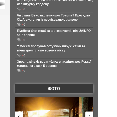
Мер Сеути заявив про 100 загиблих мігрантів під
час штурму кордону
0
Чи стане Венс наступником Трампа? Президент
США виступив із неочікуваною заявою
0
Підбірка блогожаб та фотоприколів від UAINFO
за 7 серпня
0
У Москві пролунав потужний вибух: стіни та
вікна тремтіли по всьому місту
0
Зросла кількість загиблих внаслідок російської
масованої атаки 5 серпня
0
ФОТО