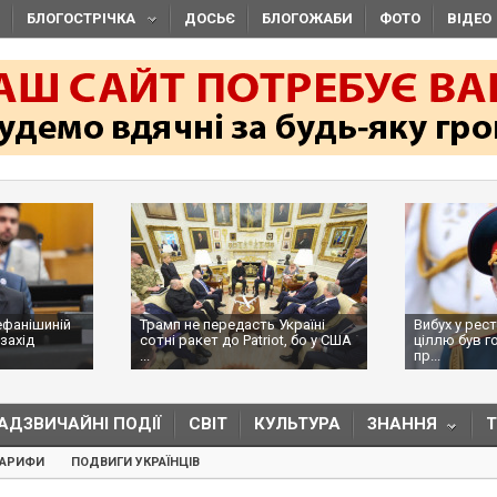
БЛОГОСТРІЧКА
ДОСЬЄ
БЛОГОЖАБИ
ФОТО
ВІДЕО
ефанішиній
Трамп не передасть Україні
Вибух у рес
захід
сотні ракет до Patriot, бо у США
ціллю був г
...
пр...
АДЗВИЧАЙНІ ПОДІЇ
СВІТ
КУЛЬТУРА
ЗНАННЯ
ТАРИФИ
ПОДВИГИ УКРАЇНЦІВ