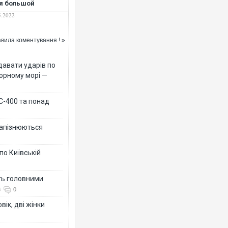
я большой
ьности, которые
5.2022
м не дают"
вила коментування ! »
давати ударів по
Чорному морі —
 С-400 та понад
 запізнюються
по Київській
ть головними
3
0
вік, дві жінки