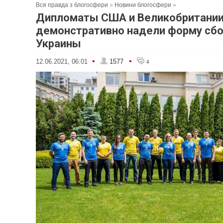
Вся правда з блогосфери
»
Новини блогосфери
»
Дипломаты США и Великобритани
демонстративно надели форму сб
Украины
•
•
12.06.2021, 06:01
1577
4