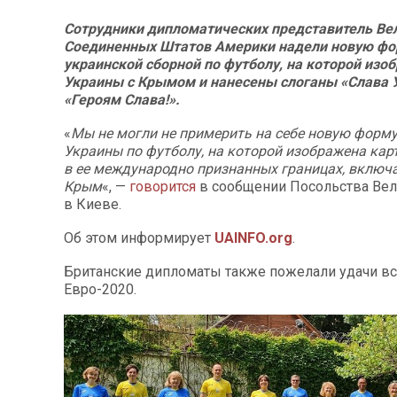
Сотрудники дипломатических представитель Ве
Соединенных Штатов Америки надели новую фо
украинской сборной по футболу, на которой изо
Украины с Крымом и нанесены слоганы «Слава У
«Героям Слава!».
«
Мы не могли не примерить на себе новую форм
Украины по футболу, на которой изображена кар
в ее международно признанных границах, включ
Крым
«, —
говорится
в сообщении Посольства Вел
в Киеве.
Об этом информирует
UAINFO.org
.
Британские дипломаты также пожелали удачи вс
Евро-2020.