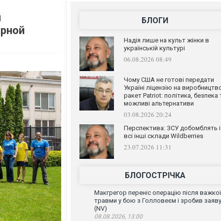
и
БЛОГИ
орной
Надія лише на культ жінки в
українській культурі
06.08.2026 08:49
Чому США не готові передати
Україні ліцензію на виробництв
ракет Patriot: політика, безпека 
можливі альтернативи
03.08.2026 20:24
Перспектива: ЗСУ добомблять і
всі інші склади Wildberries
23.07.2026 11:31
БЛОГОСТРІЧКА
Макгрегор переніс операцію після важкої
травми у бою з Голловеєм і зробив заяв
(NV)
08.08.2026, 13:00