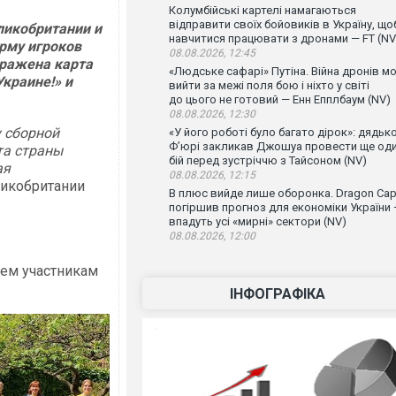
Колумбійські картелі намагаються
відправити своїх бойовиків в Україну, що
ликобритании и
навчитися працювати з дронами — FT (NV
рму игроков
08.08.2026, 12:45
бражена карта
«Людське сафарі» Путіна. Війна дронів м
краине!» и
вийти за межі поля бою і ніхто у світі
до цього не готовий — Енн Епплбаум (NV)
08.08.2026, 12:30
у сборной
«У його роботі було багато дірок»: дядьк
Ф’юрі закликав Джошуа провести ще од
та страны
бій перед зустріччю з Тайсоном (NV)
ая
08.08.2026, 12:15
икобритании
В плюс вийде лише оборонка. Dragon Capi
погіршив прогноз для економіки України
впадуть усі «мирні» сектори (NV)
08.08.2026, 12:00
ем участникам
ІНФОГРАФІКА