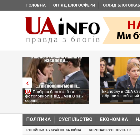
ГОЛОВНА
ОГЛЯД БЛОГОСФЕРИ
ОГЛЯД БЛОГОЖАБ
Експослу в США Ст
Підбірка блогожаб та
обрали запобіжний 
фотоприколів від UAINFO за 7
серпня
ПОЛІТИКА
СУСПІЛЬСТВО
ЕКОНОМІКА
Н
РОСІЙСЬКО-УКРАЇНСЬКА ВІЙНА
КОРОНАВІРУС COVID-19