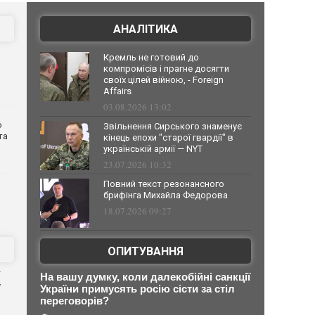
АНАЛІТИКА
Кремль не готовий до
компромісів і прагне досягти
своїх цілей війною, - Foreign
Affairs
03.08.2026 13:02
о
Звільнення Сирського знаменує
та
кінець епохи "старої гвардії" в
українській армії — NYT
23.07.2026 10:32
Повний текст резонансного
брифінга Михайла Федорова
18.07.2026 09:27
ОПИТУВАННЯ
На вашу думку, коли далекобійні санкції
у
України примусять росію сісти за стіл
переговорів?