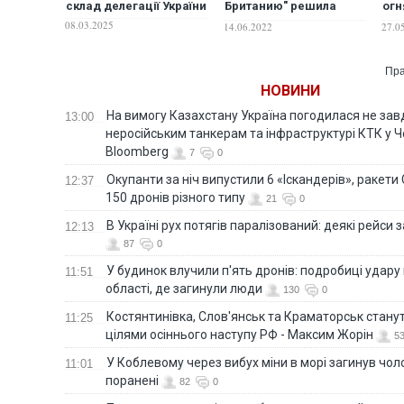
склад делегації України
Британию" решила
огн
исход Второй мировой
дал
08.03.2025
14.06.2022
27.0
войны, пилоты
"на
Украины,
Великобритании и
Пра
Польши могут
НОВИНИ
выиграть в воздухе
"Битву за Украину"
На вимогу Казахстану Україна погодилася не зав
13:00
неросійським танкерам та інфраструктурі КТК у 
Bloomberg
7
0
Окупанти за ніч випустили 6 «Іскандерів», ракети
12:37
150 дронів різного типу
21
0
В Україні рух потягів паралізований: деякі рейси
12:13
87
0
У будинок влучили п'ять дронів: подробиці удару 
11:51
області, де загинули люди
130
0
Костянтинівка, Слов'янськ та Краматорськ стану
11:25
цілями осіннього наступу РФ - Максим Жорін
5
У Коблевому через вибух міни в морі загинув чоло
11:01
поранені
82
0