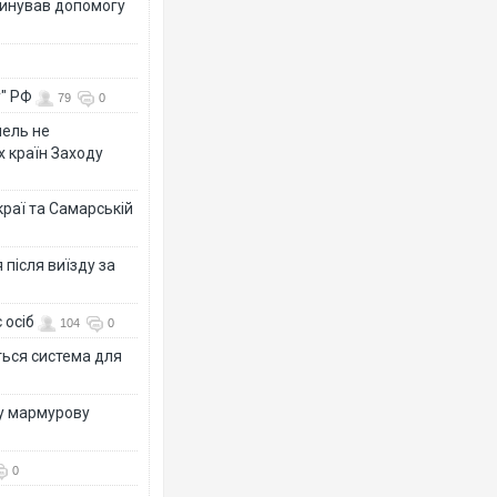
динував допомогу
у" РФ
79
0
мель не
х країн Заходу
раї та Самарській
після виїзду за
 осіб
104
0
ться система для
ву мармурову
0