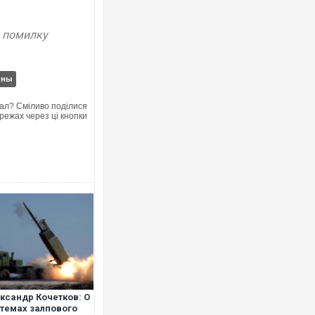
у помилку
Ворог завдав комбінованого удару 
двоє поранених. Ще десятеро пос
ины
після атаки БПЛА по ринку на Сумщ
ал? Сміливо поділися
режах через ці кнопки
Вже вивели на тести: Ferrari готує 
позашляховика Purosangue. ВІДЕО
ксандр Кочетков: О
темах залпового