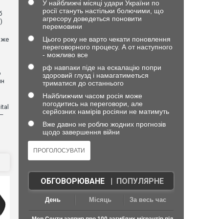
У найближчі місяці удари України по
росії стануть настільки болючими, що
б
агресору доведеться поновити
)
перемовини
Цього року не варто чекати поновлення
оже
переговорного процесу. А от наступного
- можливо все
рф навпаки піде на ескалацію попри
о
здоровий глузд і намагатиметься
ин
триматися до останнього
Найближчим часом росія може
погодитись на переговори, але
tal
серйозних намірів росіяни не матимуть
 —
Вже давно не роблю жодних прогнозів
щодо завершення війни
ОБГОВОРЮВАНЕ
|
ПОПУЛЯРНЕ
День
Місяць
За весь час