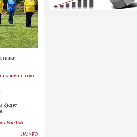
отники
ольний статус
!
а будет
е.
er
і
YouTub
UAINFO