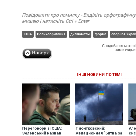
Повідомити про помилку - Виділіть орфографічн
мишею і натисніть Ctrl + Enter
США
Великобритания
дипломаты
форма
сборная Укра
Сподобався матері
ним в соцме
ІНШІ НОВИНИ ПО ТЕМІ
Переговори зі США:
Пионтковский:
Але
Зеленський назвав
Авиационная "Битва за
сис