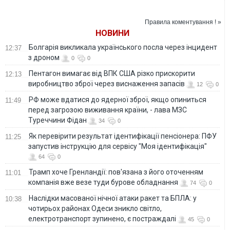
все меньше
донецкого
понимают друг
"Шахтера"
друга
Владимира
Правила коментування ! »
Салькова
НОВИНИ
Болгарія викликала українського посла через інцидент
12:37
з дроном
0
0
Пентагон вимагає від ВПК США різко прискорити
12:13
виробництво зброї через виснаження запасів
12
0
РФ може вдатися до ядерної зброї, якщо опиниться
11:49
перед загрозою виживання країни, - лава МЗС
Туреччини Фідан
34
0
Як перевірити результат ідентифікації пенсіонера: ПФУ
11:25
запустив інструкцію для сервісу "Моя ідентифікація"
64
0
Трамп хоче Гренландії: пов'язана з його оточенням
11:01
компанія вже везе туди бурове обладнання
74
0
Наслідки масованої нічної атаки ракет та БПЛА: у
10:38
чотирьох районах Одеси зникло світло,
електротранспорт зупинено, є постраждалі
45
0