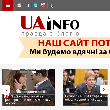
Експослу в США Стефанішині
Підбірка блогожаб та
обрали запобіжний захід
фотоприколів від UAINFO за 7
серпня