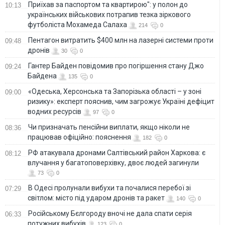
Приїхав за паспортом та квартирою": у полон до
10:13
українських військових потрапив тезка зіркового
футболіста Мохамеда Салаха
214
0
Пентагон витратить $400 млн на лазерні системи проти
09:48
дронів
30
0
Гантер Байден повідомив про погіршення стану Джо
09:24
Байдена
135
0
«Одеська, Херсонська та Запорізька області – у зоні
09:00
ризику»: експерт пояснив, чим загрожує Україні дефіцит
водних ресурсів
97
0
Чи призначать пенсійни виплати, якщо ніколи не
08:36
працював офіційно: пояснення
182
0
РФ атакувала дронами Салтівський район Харкова: є
08:12
влучання у багатоповерхівку, двоє людей загинули
73
0
В Одесі пролунали вибухи та почалися перебої зі
07:29
світлом: місто під ударом дронів та ракет
140
0
Російському Бєлгороду вночі не дала спати серія
06:33
потужних вибухів
123
0