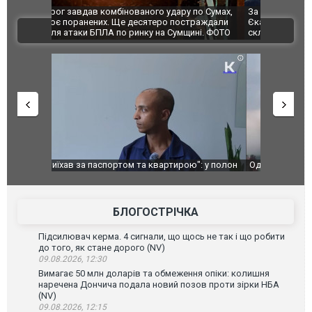
по Сумах,
За 2000 кілометрів від кордону з Україною: в
"Мої іграш
траждали
Єкатеринбурзі після атаки дронів загорівся
суперкарів
ВІДЕО
ині. ФОТО
склад Wildberries. ФОТО. ВІДЕО
": у полон
Одесу накрила потужна злива з градом та
Вже вивели 
в тезка
ураганним вітром
позашляхов
лаха
БЛОГОСТРІЧКА
Підсилювач керма. 4 сигнали, що щось не так і що робити
до того, як стане дорого (NV)
09.08.2026, 12:30
Вимагає 50 млн доларів та обмеження опіки: колишня
наречена Дончича подала новий позов проти зірки НБА
(NV)
09.08.2026, 12:15