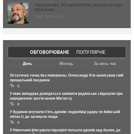
Перспектива: ЗСУ добомблять і всі інші склади
Wildberries
23.07.2026 11:31
ОБГОВОРЮВАНЕ
|
ПОПУЛЯРНЕ
День
Місяць
За весь час
Остаточна точка без повернень: Олександр Усік анонсував свій
прощальний поєдинок
0
У яких випадках доведеться замінити радянське свідоцтво про
народження: роз'яснення Мін'юсту
0
У будинок влучили п'ять дронів: подробиці удару по Київській
області, де загинули люди
0
У Німеччині фіксували підозрілі польоти дронів над базою, де