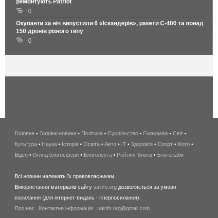
ремонтують Patriot
0
Окупанти за ніч випустили 6 «Іскандерів», ракети С-400 та понад
150 дронів різного типу
0
Головна
•
Головні новини
•
Політика
•
Суспільство
•
Економіка
беспроводной
•
Світ
•
Культура
•
Наука
•
Історія
•
Освіта
•
Авто
•
IT
•
Здоров'я
интернет
•
Спорт
•
Фото
•
Відео
•
Огляд блогосфери
•
Блоголента
•
Рейтинг блогів
киев
•
Блогожаби
и
Всі новини належать їх правовласникам.
область
Використання матеріалів сайту
uainfo.org
дозволяється за умови
wimax
посилання (для інтернет-видань - гіперпосилання).
интернет
Про нас
.
Контактна інформація
.
uainfo.org@gmail.com
в