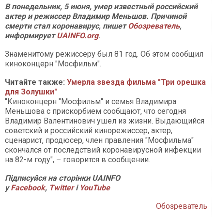
В понедельник, 5 июня, умер известный российский
актер и режиссер Владимир Меньшов. Причиной
смерти стал коронавирус, пишет
Обозреватель
,
информирует
UAINFO.org
.
Знаменитому режиссеру был 81 год. Об этом сообщил
киноконцерн "Мосфильм".
Читайте также:
Умерла звезда фильма "Три орешка
для Золушки"
"Киноконцерн "Мосфильм" и семья Владимира
Меньшова с прискорбием сообщают, что сегодня
Владимир Валентинович ушел из жизни. Выдающийся
советский и российский кинорежиссер, актер,
сценарист, продюсер, член правления "Мосфильма"
скончался от последствий коронавирусной инфекции
на 82-м году", – говорится в сообщении.
Підписуйся на сторінки UAINFO
у
Facebook
,
Twitter
і
YouTube
Обозреватель