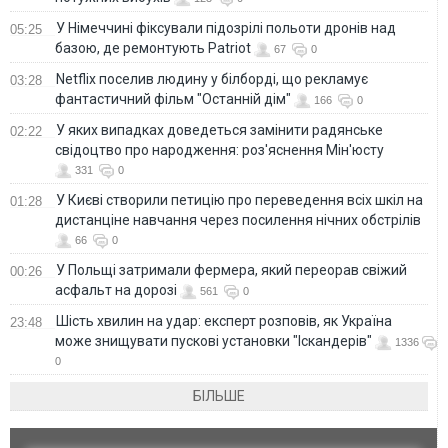
У Німеччині фіксували підозрілі польоти дронів над
05:25
базою, де ремонтують Patriot
67
0
Netflix поселив людину у білборді, що рекламує
03:28
фантастичний фільм "Останній дім"
166
0
У яких випадках доведеться замінити радянське
02:22
свідоцтво про народження: роз'яснення Мін'юсту
331
0
У Києві створили петицію про переведення всіх шкіл на
01:28
дистанціне навчання через посилення нічних обстрілів
66
0
У Польщі затримали фермера, який переорав свіжий
00:26
асфальт на дорозі
561
0
Шість хвилин на удар: експерт розповів, як Україна
23:48
може знищувати пускові установки "Іскандерів"
1336
0
БІЛЬШЕ