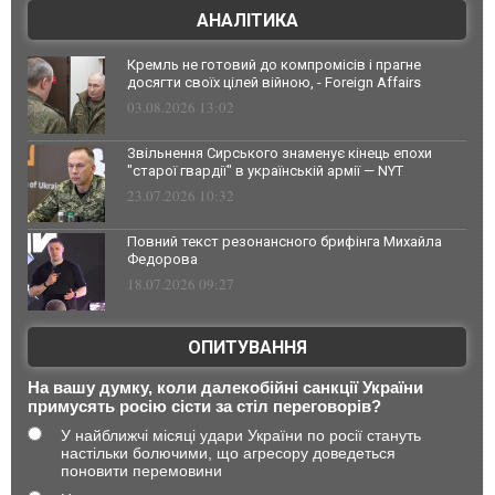
АНАЛІТИКА
Кремль не готовий до компромісів і прагне
досягти своїх цілей війною, - Foreign Affairs
03.08.2026 13:02
Звільнення Сирського знаменує кінець епохи
"старої гвардії" в українській армії — NYT
23.07.2026 10:32
Повний текст резонансного брифінга Михайла
Федорова
18.07.2026 09:27
ОПИТУВАННЯ
На вашу думку, коли далекобійні санкції України
примусять росію сісти за стіл переговорів?
У найближчі місяці удари України по росії стануть
настільки болючими, що агресору доведеться
поновити перемовини