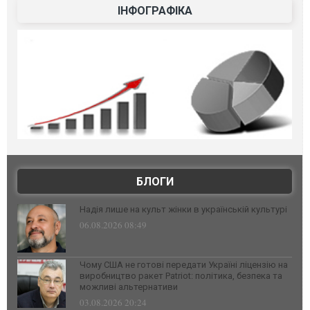
ІНФОГРАФІКА
БЛОГИ
Надія лише на культ жінки в українській культурі
06.08.2026 08:49
Чому США не готові передати Україні ліцензію на
виробництво ракет Patriot: політика, безпека та
можливі альтернативи
03.08.2026 20:24