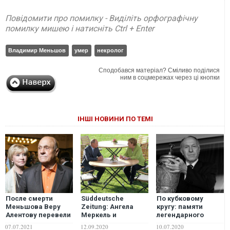
Повідомити про помилку - Виділіть орфографічну
помилку мишею і натисніть Ctrl + Enter
Владимир Меньшов
умер
некролог
Сподобався матеріал? Сміливо поділися
ним в соцмережах через ці кнопки
ІНШІ НОВИНИ ПО ТЕМІ
После смерти
Süddeutsche
По кубковому
Меньшова Веру
Zeitung: Ангела
кругу: памяти
Алентову перевели
Меркель и
легендарного
в реанимацию
Владимир Путин
футболиста
07.07.2021
12.09.2020
10.07.2020