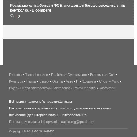
Російська еліта боїться ФСБ, яка дедалі більше виходить з-під
контролю, - Bloomberg
0
Головна
•
Головні новини
•
Політика
•
Суспільство
•
Економіка
беспроводной
•
Світ
•
Культура
•
Наука
•
Історія
•
Освіта
•
Авто
•
IT
•
Здоров'я
интернет
•
Спорт
•
Фото
•
Відео
•
Огляд блогосфери
•
Блоголента
•
Рейтинг блогів
киев
•
Блогожаби
и
Всі новини належать їх правовласникам.
область
Використання матеріалів сайту
uainfo.org
дозволяється за умови
wimax
посилання (для інтернет-видань - гіперпосилання).
интернет
Про нас
.
Контактна інформація
.
uainfo.org@gmail.com
в
киеве
Copyright © 2011-2026 UAINFO.
и