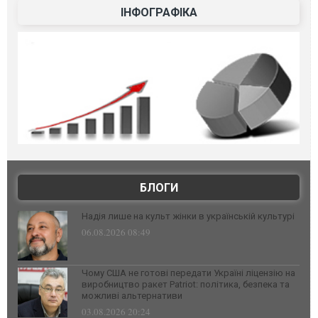
ІНФОГРАФІКА
БЛОГИ
Надія лише на культ жінки в українській культурі
06.08.2026 08:49
Чому США не готові передати Україні ліцензію на
виробництво ракет Patriot: політика, безпека та
можливі альтернативи
03.08.2026 20:24