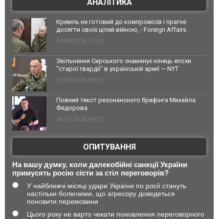
АНАЛІТИКА
Кремль не готовий до компромісів і прагне
досягти своїх цілей війною, - Foreign Affairs
03.08.2026 13:02
Звільнення Сирського знаменує кінець епохи
"старої гвардії" в українській армії — NYT
23.07.2026 10:32
Повний текст резонансного брифінга Михайла
Федорова
18.07.2026 09:27
ОПИТУВАННЯ
На вашу думку, коли далекобійні санкції України
примусять росію сісти за стіл переговорів?
У найближчі місяці удари України по росії стануть
настільки болючими, що агресору доведеться
поновити перемовини
Цього року не варто чекати поновлення переговорного