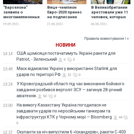
"Барселона"
Вице-чемпион
В Великобритании
заявила о
Евро-2020 принес
арестовали уже 11
многомиллионных
на подписание
человек, которых
убытках по итогам
контракта с
подозревают в
19.09.2021
21.08.2021
06.08.2021
сезона-2020/2021
"Арсеналом" прах
расистской травле
дедушки
игроков сборной
Англии
Правила коментування ! »
НОВИНИ
США щомісяця постачатимуть Україні ракети для
14:14
Patriot, - Зеленський
0
0
Маск відмовляє Україні у використанні Starlink для
13:48
ударів по території РФ
31
0
У Кіровоградській області під час виконання бойового
13:24
завдання розбився вертоліт ЗСУ — загинув 28-річний
авіатехнік
50
0
На вимогу Казахстану Україна погодилася не
13:00
завдавати ударів по неросійським танкерам та
інфраструктурі КТК у Чорному морі — Bloomberg
44
0
Окупанти за ніч випустили 6 «Іскандерів», ракети С-400
12:37