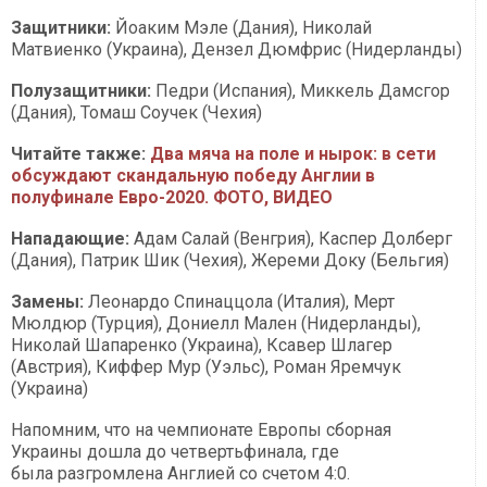
Защитники:
Йоаким Мэле (Дания), Николай
Матвиенко (Украина), Дензел Дюмфрис (Нидерланды)
Полузащитники:
Педри (Испания), Миккель Дамсгор
(Дания), Томаш Соучек (Чехия)
Читайте также:
Два мяча на поле и нырок: в сети
обсуждают скандальную победу Англии в
полуфинале Евро-2020. ФОТО, ВИДЕО
Нападающие:
Адам Салай (Венгрия), Каспер Долберг
(Дания), Патрик Шик (Чехия), Жереми Доку (Бельгия)
Замены:
Леонардо Спинаццола (Италия), Мерт
Мюлдюр (Турция), Дониелл Мален (Нидерланды),
Николай Шапаренко (Украина), Ксавер Шлагер
(Австрия), Киффер Мур (Уэльс), Роман Яремчук
(Украина)
Напомним, что на чемпионате Европы сборная
Украины дошла до четвертьфинала, где
была разгромлена Англией со счетом 4:0.