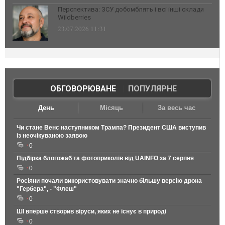
Перспектива: ЗСУ добомблять і всі інші склади
Wildberries
23.07.2026 11:31
ОБГОВОРЮВАНЕ
|
ПОПУЛЯРНЕ
День
Місяць
За весь час
Чи стане Венс наступником Трампа? Президент США виступив
із неочікуваною заявою
0
Підбірка блогожаб та фотоприколів від UAINFO за 7 серпня
0
Росіяни почали використовувати значно більшу версію дрона
"Гербера", - "Флеш"
0
ШІ вперше створив віруси, яких не існує в природі
0