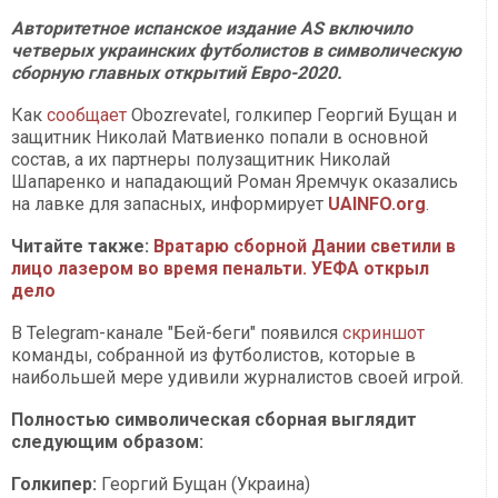
Авторитетное испанское издание AS включило
четверых украинских футболистов в символическую
сборную главных открытий Евро-2020.
Как
сообщает
Оbozrevatel, голкипер Георгий Бущан и
защитник Николай Матвиенко попали в основной
состав, а их партнеры полузащитник Николай
Шапаренко и нападающий Роман Яремчук оказались
на лавке для запасных, информирует
UAINFO.org
.
Читайте также:
Вратарю сборной Дании светили в
лицо лазером во время пенальти. УЕФА открыл
дело
В Telegram-канале "Бей-беги" появился
скриншот
команды, собранной из футболистов, которые в
наибольшей мере удивили журналистов своей игрой.
Полностью символическая сборная выглядит
следующим образом:
Голкипер:
Георгий Бущан (Украина)