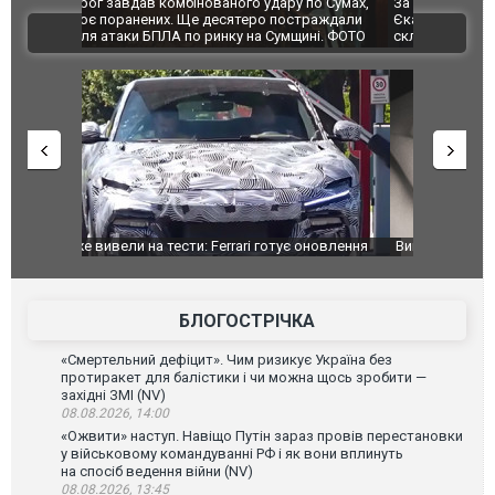
по Сумах,
За 2000 кілометрів від кордону з Україною: в
"Мої іграш
траждали
Єкатеринбурзі після атаки дронів загорівся
суперкарів
ВІДЕО
ині. ФОТО
склад Wildberries. ФОТО. ВІДЕО
оновлення
Вийшов трейлер нової екранізації легендарного
Зеленський
фільму "Афера Томаса Крауна"
перемовин
БЛОГОСТРІЧКА
«Смертельний дефіцит». Чим ризикує Україна без
протиракет для балістики і чи можна щось зробити —
західні ЗМІ (NV)
08.08.2026, 14:00
«Ожвити» наступ. Навіщо Путін зараз провів перестановки
у військовому командуванні РФ і як вони вплинуть
на спосіб ведення війни (NV)
08.08.2026, 13:45