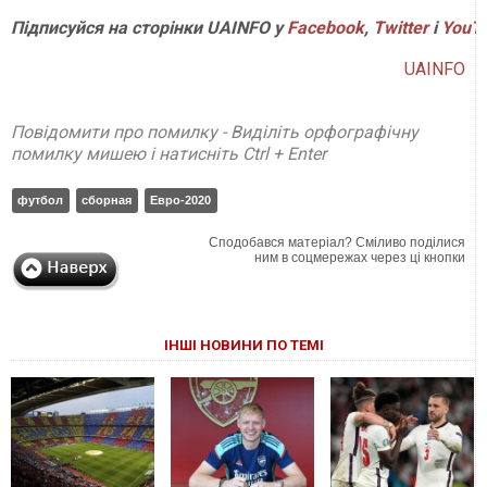
Підписуйся на сторінки UAINFO у
Facebook
,
Twitter
і
YouT
UAINFO
Повідомити про помилку - Виділіть орфографічну
помилку мишею і натисніть Ctrl + Enter
футбол
сборная
Евро-2020
Сподобався матеріал? Сміливо поділися
ним в соцмережах через ці кнопки
ІНШІ НОВИНИ ПО ТЕМІ