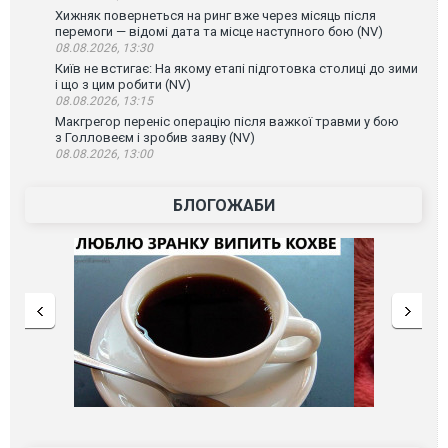
Хижняк повернеться на ринг вже через місяць після
перемоги — відомі дата та місце наступного бою (NV)
08.08.2026, 13:30
Київ не встигає: На якому етапі підготовка столиці до зими
і що з цим робити (NV)
08.08.2026, 13:15
Макгрегор переніс операцію після важкої травми у бою
з Голловеєм і зробив заяву (NV)
08.08.2026, 13:00
БЛОГОЖАБИ