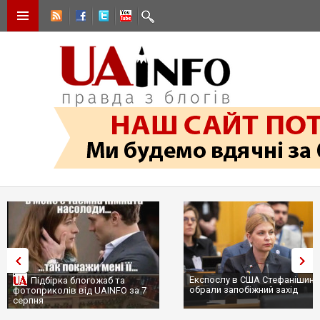
Експослу в США Стефанішині
Підбірка блогожаб та
обрали запобіжний захід
фотоприколів від UAINFO за 7
серпня