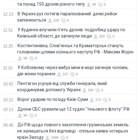
та понад 150 дронів різного типу
44
0
В Україні рух потягів паралізований: деякі рейси
12:13
запізнюються
225
0
У будинок влучили п'ять дронів: подробиці удару по
11:51
Київській області, де загинули люди
203
0
Костянтинівка, Слов'янськ та Краматорськ стануть
11:25
головними цілями осіннього наступу РФ - Максим Жорін
68
0
У Коблевому через вибух міни в морі загинув чоловік,
11:01
дві жінки поранені
107
0
Пентагон усунув від служби генерала, який
10:42
координував допомогу Україні
194
0
Ворог ударив по поїзду Київ-Суми
10:21
173
0
Дрони СБС уразили ще 12 суден "тіньового флоту" РФ
10:13
90
0
Дії РФ щодо повного захоплення грузинських земель
09:48
не залишаться без відповіді - спільна заява чотирьох
країн Заходу
1009
0