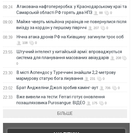
Атакована нафтопереробка: у Краснодарському краї та
09:24
Самарській області РФ горять два НПЗ
88
0
Майже чверть мільйона українців не повернулися після
09:00
виїзду за кордон у першому півріччі
207
0
Нічна атака дронів РФ на Київщину: загинули троє осіб
08:39
108
0
Штучний інтелект у китайській армії: впроваджується
23:55
система для планування масованих авіаударів
208
0
В місті Аспендос у Туреччині знайшли 2,2-метрову
23:30
мармурову статую бога лікування
231
0
Брат Анджеліни Джолі зробив камінг-аут
23:02
706
0
Вже вивели на тести: Ferrari готує оновлення
22:33
позашляховика Purosangue. ВІДЕО
175
0
БІЛЬШЕ