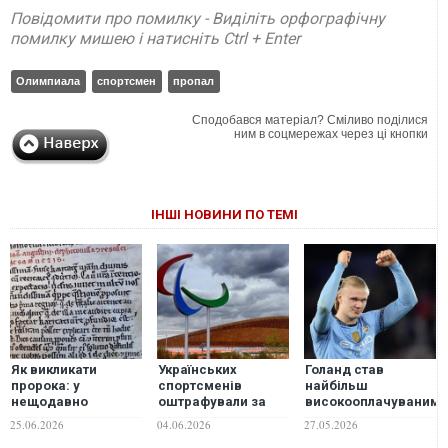
Повідомити про помилку - Виділіть орфографічну
помилку мишею і натисніть Ctrl + Enter
Олимпиала
спортсмен
пропал
Сподобався матеріал? Сміливо поділися
ним в соцмережах через ці кнопки
ІНШІ НОВИНИ ПО ТЕМІ
Як викликати
Українських
Голанд став
пророка: у
спортсменів
найбільш
нещодавно
оштрафували за
високооплачуваним
знайдених працях
відмову стояти на
спортсменом світу
25.06.2026
04.06.2026
27.05.2026
святого Августина
п'єдесталі під гімн
до 25 років