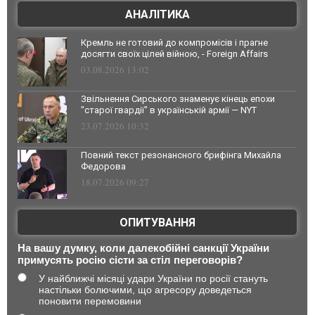
АНАЛІТИКА
Кремль не готовий до компромісів і прагне
досягти своїх цілей війною, - Foreign Affairs
03.08.2026 13:02
Звільнення Сирського знаменує кінець епохи
"старої гвардії" в українській армії — NYT
23.07.2026 10:32
Повний текст резонансного брифінга Михайла
Федорова
18.07.2026 09:27
ОПИТУВАННЯ
На вашу думку, коли далекобійні санкції України
примусять росію сісти за стіл переговорів?
У найближчі місяці удари України по росії стануть
настільки болючими, що агресору доведеться
поновити перемовини