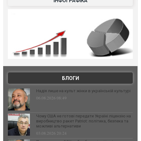
ІНФОГРАФІКА
БЛОГИ
Надія лише на культ жінки в українській культурі
06.08.2026 08:49
Чому США не готові передати Україні ліцензію на
виробництво ракет Patriot: політика, безпека та
можливі альтернативи
03.08.2026 20:24