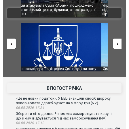
шкоджено
Українські надзвичайники врятували козуленя
СБУ за спр
траждалі.
під час ліквідації масштабної лісової пожежі у
Болгарії з
ВІДЕО
Франції
ФОТО
чили нову
Сили оборони уразили Ярославський НПЗ:
Неймар вла
губернатор регіону заявив про наймасштабнішу
"Сантоса".
атаку. ВІДЕО
БЛОГОСТРІЧКА
«Це не новий податок». У БЕБ знайшли спосіб щороку
поповнювати держбюджет на 5 млрд грн (NV)
06.08.2026, 17:24
Зберегти літо довше. Чи можна заморожувати кавун і
що з ним відбувається під час заморожування (NV)
06.08.2026, 17:12
«Фламінго» змусили рф нервувати: москва повернула у бій