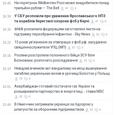
На порятунок Wildberries Росії може знадобитися понад
16:45
трильйон рублів — The Bell
47
0
У СБУ розповіли про ураження Ярославського НПЗ
16:34
та кораблів берегової охорони фсб у Керчі
47
0
ФІФА розсилала федераціям заготовлені листи на
16:32
підтримку переобрання Інфантіно - Sky News
53
0
15 років ув’язнення за співпрацю з фсб рф: засуджено
16:22
священнослужителя УПЦ (МП)
67
0
Росіяни розстріляли полоненого бійця ЗСУ біля
16:16
Волновахи: розпочато розслідування
70
0
Невідомі вчинили акт вандалізму на місці вшанування
16:10
загиблих українських воїнів в урочищі Білосток у Польщі
75
0
Азербайджан готовий постачати газ Україні та
16:01
розширювати партнерство в енергетиці, - глава МЗС
32
0
В Німеччині затримали українця за підозрою у
15:44
шпигунстві за оборонним підприємством
52
0