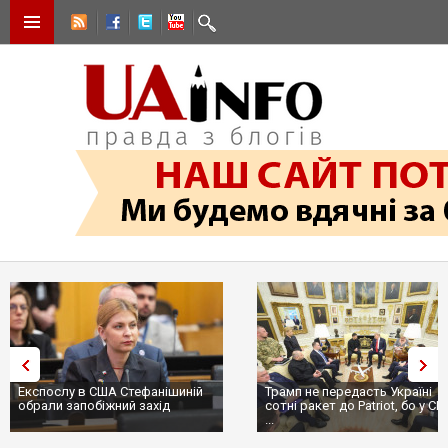
Експослу в США Стефанішиній
Трамп не передасть Україні
обрали запобіжний захід
сотні ракет до Patriot, бо у С
...