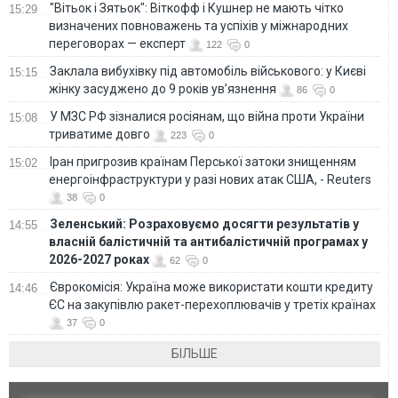
"Вітьок і Зятьок": Віткофф і Кушнер не мають чітко
15:29
визначених повноважень та успіхів у міжнародних
переговорах — експерт
122
0
Заклала вибухівку під автомобіль військового: у Києві
15:15
жінку засуджено до 9 років ув’язнення
86
0
У МЗС РФ зізналися росіянам, що війна проти України
15:08
триватиме довго
223
0
Іран пригрозив країнам Перської затоки знищенням
15:02
енергоінфраструктури у разі нових атак США, - Reuters
38
0
Зеленський: Розраховуємо досягти результатів у
14:55
власній балістичній та антибалістичній програмах у
2026-2027 роках
62
0
Єврокомісія: Україна може використати кошти кредиту
14:46
ЄС на закупівлю ракет-перехоплювачів у третіх країнах
37
0
БІЛЬШЕ