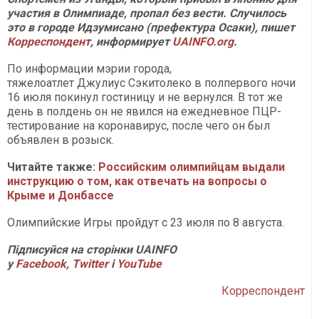
участия в Олимпиаде, пропал без вести. Случилось
это в городе Идзумисано (префектура Осаки), пишет
Корреспондент
, информирует
UAINFO.org
.
По информации мэрии города,
тяжелоатлет Джулиус Сэкитолеко в полпервого ночи
16 июля покинул гостиницу и не вернулся. В тот же
день в полдень он не явился на ежедневное ПЦР-
тестирование на коронавирус, после чего он был
объявлен в розыск.
Читайте также:
Российским олимпийцам выдали
инструкцию о том, как отвечать на вопросы о
Крыме и Донбассе
Олимпийские Игры пройдут с 23 июля по 8 августа.
Підписуйся на сторінки UAINFO
у
Facebook
,
Twitter
і
YouTube
Корреспондент