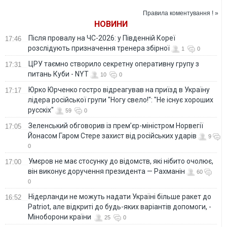
знайшли відповіді
Росії
на небезпечні
Правила коментування ! »
біблійні питання
НОВИНИ
Після провалу на ЧС-2026: у Південній Кореї
17:46
розслідують призначення тренера збірної
1
0
ЦРУ таємно створило секретну оперативну групу з
17:31
питань Куби - NYT
10
0
Юрко Юрченко гостро відреагував на приїзд в Україну
17:17
лідера російської групи "Ногу свело!": "Не існує хороших
русскіх"
59
0
Зеленський обговорив із прем’єр-міністром Норвегії
17:05
Йонасом Гаром Стере захист від російських ударів
9
0
Умєров не має стосунку до відомств, які нібито очолює,
17:00
він виконує доручення президента — Рахманін
60
0
Нідерланди не можуть надати Україні більше ракет до
16:52
Patriot, але відкриті до будь-яких варіантів допомоги, -
Міноборони країни
25
0