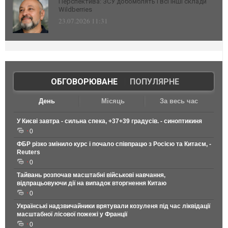
Перспектива: ЗСУ добомблять і всі інші склади
Wildberries
23.07.2026 11:31
ОБГОВОРЮВАНЕ
|
ПОПУЛЯРНЕ
День
Місяць
За весь час
У Києві завтра - сильна спека, +37+39 градусів. - синоптикиня
0
ФБР різко змінило курс і почало співпрацю з Росією та Китаєм, -
Reuters
0
Тайвань розпочав масштабні військові навчання,
відпрацьовуючи дії на випадок вторгнення Китаю
0
Українські надзвичайники врятували козуленя під час ліквідації
масштабної лісової пожежі у Франції
0