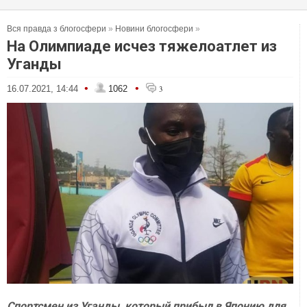
Вся правда з блогосфери
»
Новини блогосфери
»
На Олимпиаде исчез тяжелоатлет из
Уганды
•
•
16.07.2021, 14:44
1062
3
Спортсмен из Уганды, который прибыл в Японию для