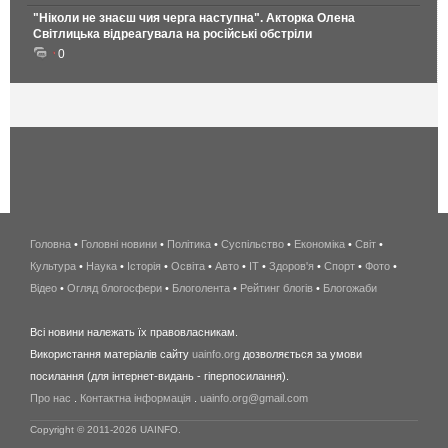
"Ніколи не знаєш чия черга наступна". Акторка Олена
Світлицька відреагувала на російські обстріли
0
Головна
•
Головні новини
•
Політика
•
Суспільство
•
Економіка
беспроводной
•
Світ
•
Культура
•
Наука
•
Історія
•
Освіта
•
Авто
•
IT
•
Здоров'я
интернет
•
Спорт
•
Фото
•
Відео
•
Огляд блогосфери
•
Блоголента
•
Рейтинг блогів
киев
•
Блогожаби
и
Всі новини належать їх правовласникам.
область
Використання матеріалів сайту
uainfo.org
дозволяється за умови
wimax
посилання (для інтернет-видань - гіперпосилання).
интернет
Про нас
.
Контактна інформація
.
uainfo.org@gmail.com
в
киеве
Copyright © 2011-2026 UAINFO.
и