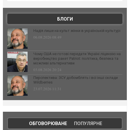
БЛОГИ
Надія лише на культ жінки в українській культурі
06.08.2026 08:49
Чому США не готові передати Україні ліцензію на
виробництво ракет Patriot: політика, безпека та
можливі альтернативи
03.08.2026 20:24
Перспектива: ЗСУ добомблять і всі інші склади
Wildberries
23.07.2026 11:31
ОБГОВОРЮВАНЕ
|
ПОПУЛЯРНЕ