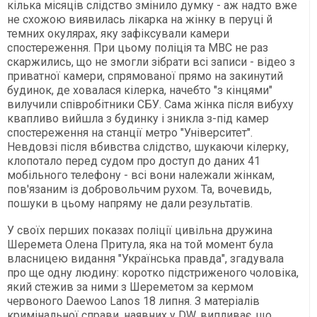
кілька місяців слідство змінило думку - аж надто вже
не схожою виявилась лікарка на жінку в перуці й
темних окулярах, яку зафіксували камери
спостереження. При цьому поліція та МВС не раз
скаржились, що не змогли зібрати всі записи - відео з
приватної камери, спрямованої прямо на закинутий
будинок, де ховалася кілерка, начебто "з кінцями"
вилучили співробітники СБУ. Сама жінка після вибуху
квапливо вийшла з будинку і зникла з-під камер
спостереження на станції метро "Університет".
Невдовзі після вбивства слідство, шукаючи кілерку,
клопотало перед судом про доступ до даних 41
мобільного телефону - всі вони належали жінкам,
пов'язаним із добровольчим рухом. Та, вочевидь,
пошуки в цьому напряму не дали результатів.
У своїх перших показах поліції цивільна дружина
Шеремета Олена Притула, яка на той момент була
власницею видання "Українська правда", згадувала
про ще одну людину: коротко підстриженого чоловіка,
який стежив за ними з Шереметом за кермом
червоного Daewoo Lanos 18 липня. З матеріалів
кримінальної справи, наявних у DW, випливає, що