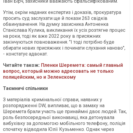
Іван Бірч, захисники вважають сфальсифікованим.
Утім, окрім наданих експертиз і доказів, прокуратура
просить суд заслухати ще й покази 263 свідків
обвинувачення. На думку захисника Антоненка
Станіслава Кулика, викликання їх усіх розтягне процес
на роки, тоді як вже 2022 року в присяжних
закінчуються повноваження. "І тоді потрібно буде
обирати нових присяжних і починати слухання наново",
- констатує адвокат.
Читайте також:
Пленки Шеремета: самый главный
вопрос, который можно адресовать не только
полицейским, но и Зеленскому
Таємничі спільники
З матеріалів кримінальної справи, наявних у
розпорядженні DW, випливає, що в замаху на
Шеремета брали участь ще принаймні двоє людей. Так,
роль безпосередньої виконавиці, яка детонувала
вибухівку за допомогою мобільного телефону, поліція
спочатку відводила Юлії Кузьменко. Однак через