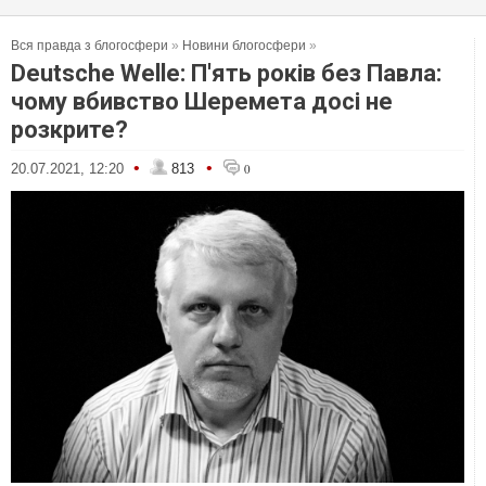
Вся правда з блогосфери
»
Новини блогосфери
»
Deutsche Welle: П'ять років без Павла:
чому вбивство Шеремета досі не
розкрите?
•
•
20.07.2021, 12:20
813
0