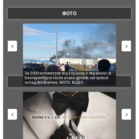
ФОТО
по Сумах,
За 2000 кілометрів від кордону з Україною: в
"Мої іграш
траждали
Єкатеринбурзі після атаки дронів загорівся
суперкарів
ВІДЕО
ині. ФОТО
склад Wildberries. ФОТО. ВІДЕО