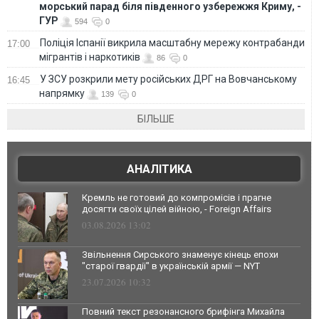
морський парад біля південного узбережжя Криму, -
ГУР
594
0
Поліція Іспанії викрила масштабну мережу контрабанди
17:00
мігрантів і наркотиків
86
0
У ЗСУ розкрили мету російських ДРГ на Вовчанському
16:45
напрямку
139
0
БІЛЬШЕ
АНАЛІТИКА
Кремль не готовий до компромісів і прагне
досягти своїх цілей війною, - Foreign Affairs
03.08.2026 13:02
Звільнення Сирського знаменує кінець епохи
"старої гвардії" в українській армії — NYT
23.07.2026 10:32
Повний текст резонансного брифінга Михайла