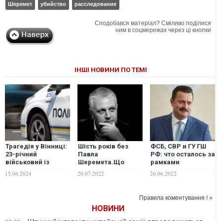
Шеремет
убийство
расследование
Сподобався матеріал? Сміливо поділися
ним в соцмережах через ці кнопки
ІНШІ НОВИНИ ПО ТЕМІ
Трагедія у Вінниці:
Шість років без
ФСБ, СВР и ГУ ГШ
23-річний
Павла
РФ: что осталось за
військовий із
Шеремета.Що
рамками
контузією вбив
варто пам’ятати
расследования
15.06.2024
20.07.2022
26.06.2022
двох дівчат, а
про
работы Андрея
потім застрелився
найрезонансніший
Деркача на
злочин останніх
спецслужбы
Правила коментування ! »
років
агрессора
НОВИНИ