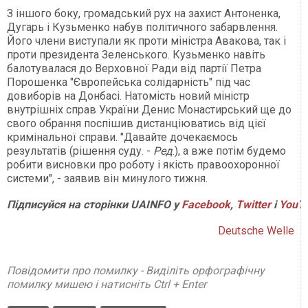
З іншого боку, громадський рух на захист Антоненка,
Дугарь і Кузьменко набув політичного забарвлення.
Його члени виступали як проти міністра Авакова, так і
проти президента Зеленського. Кузьменко навіть
балотувалася до Верховної Ради від партії Петра
Порошенка "Європейська солідарність" під час
довиборів на Донбасі. Натомість новий міністр
внутрішніх справ України Денис Монастирський ще до
свого обрання поспішив дистанціюватись від цієї
кримінальної справи. "Давайте дочекаємось
результатів (рішення суду. -
Ред
.), а вже потім будемо
робити висновки про роботу і якість правоохоронної
системи", - заявив він минулого тижня.
Підписуйся на сторінки UAINFO у
Facebook
,
Twitter
і
YouT
Deutsche Welle
Повідомити про помилку - Виділіть орфографічну
помилку мишею і натисніть Ctrl + Enter