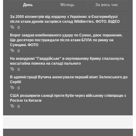
День
Місяць
За весь час
За 2000 кілометрів від кордону з Україною: в Єкатеринбурзі
після атаки дронів загорівся склад Wildberries. ФОТО. ВІДЕО
0
Ворог завдав комбінованого удару по Сумах, двоє поранених.
Ще десятеро постраждали після атаки БПЛА по ринку на
Сумщині. ФОТО
0
На аеродромі "Гвардійське" в окупованому Криму спалахнула
масштабна пожежа на складі пального
0
В адміністрації Вучича анонсували перший візит Зеленського до
Сербії
0
США розширили санкції проти Куби через військову співпрацю з
Росією та Китаєм
0