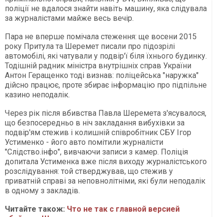
поліції не вдалося знайти навіть машину, яка слідувала
за журналістами майже весь вечір.
Пара не вперше помічала стеження: ще восени 2015
року Притула та Шеремет писали про підозрілі
автомобілі, які чатували у подвір'ї біля їхнього будинку.
Тодішній радник міністра внутрішніх справ України
Антон Геращенко тоді визнав: поліцейська "наружка"
дійсно працює, проте збирає інформацію про підпільне
казино неподалік.
Через рік після вбивства Павла Шеремета з'ясувалося,
що безпосередньо в ніч закладання вибухівки за
подвір'ям стежив і колишній співробітник СБУ Ігор
Устименко - його авто помітили журналісти
"Слідство.інфо", вивчаючи записи з камер. Поліція
допитала Устименка вже після виходу журналістського
розслідування: той стверджував, що стежив у
приватній справі за неповнолітніми, які були неподалік
в одному з закладів.
Читайте також:
Что не так с главной версией