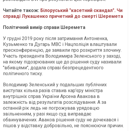
Читайте також:
Білоруський "касетний скандал". Чи
справді Лукашенко причетний до смерті Шеремета
Політичний вимір справи Шеремета
У грудні 2019 року після затримання Антоненка,
Кузьменко та Дугарь МВС і Нацполіція влаштували
пресконференцію, де заявили про розкриття злочину.
Участь президента Володимира Зеленського у заході,
на якому підозрюваних ще до рішення суду називали
"вбивцями", додала справі безпрецедентного
політичного тиску.
Володимир Зеленський у подальших публічних
виступах кілька разів ставив кар'єру міністра
внутрішніх справ України Арсена Авакова в
залежність від результатів розслідування. А за
останній рік ледь не погрожував урядовцю
звільненням, у разі якщо суд виправдає
обвинувачених. Аваков рішення суду не дочекався і
пішов у відставку добровільно, не пояснюючи причин.