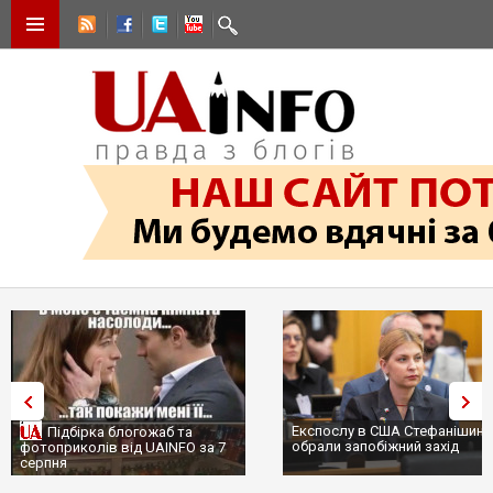
Експослу в США Стефанішиній
Трамп не передасть Україні
обрали запобіжний захід
сотні ракет до Patriot, бо у
...