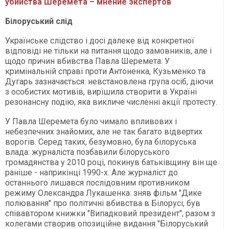
убийства Шеремета – мнение экспертов
Білоруський слід
Українське слідство і досі далеке від конкретної
відповіді не тільки на питання щодо замовників, але і
щодо причин вбивства Павла Шеремета. У
кримінальній справі проти Антоненка, Кузьменко та
Дугарь зазначається: невстановлена група осіб, діючи
з особистих мотивів, вирішила створити в Україні
резонансну подію, яка викличе численні акції протесту.
У Павла Шеремета було чимало впливових і
небезпечних знайомих, але не так багато відвертих
ворогів. Серед таких, безумовно, була білоруська
влада: журналіста позбавили білоруського
громадянства у 2010 році, покинув батьківщину він ще
раніше - наприкінці 1990-х. Але журналіст до
останнього лишався послідовним противником
режиму Олександра Лукашенка: зняв фільм "Дике
полювання" про політичні вбивства в Білорусі, був
співавтором книжки "Випадковий президент", разом з
колегами створив опозиційне видання "Білоруський