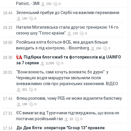
Patriot, - ЗМІ
255
0
Зеленський прибув до Сербії на важливі перемовини
19:44
140
0
Наталія Могилевська стала другою тренеркою 14-го
19:33
сезону шоу "Голос країни"
139
0
Російська еліта боїться ФСБ, яка дедалі більше
19:00
виходить з-під контролю, - Bloomberg
266
0
Підбірка блогожаб та фотоприколів від UAINFO
18:30
за 7 серпня
11399
0
"Вони воюють, самі хочуть воювати, бо дурні": у
18:01
Чернівцях водія маршрутки звільнили після
зневажливих слів про українських захисників. ВІДЕО
301
0
Флеш розповів, чому РЕБ не може відхиляти балістику
17:44
198
0
ЄС вимагає від Туреччини підтверджень, що вона не
17:31
постачає російський газ
93
0
До Дня Ялти: оператори "Group 13" провели
17:14