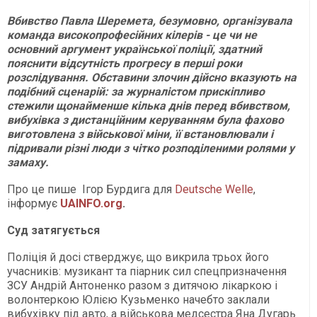
Вбивство Павла Шеремета, безумовно, організувала
команда високопрофесійних кілерів - це чи не
основний аргумент української поліції, здатний
пояснити відсутність прогресу в перші роки
розслідування. Обставини злочин дійсно вказують на
подібний сценарій: за журналістом прискіпливо
стежили щонайменше кілька днів перед вбивством,
вибухівка з дистанційним керуванням була фахово
виготовлена з військової міни, її встановлювали і
підривали різні люди з чітко розподіленими ролями у
замаху.
Про це пише Ігор Бурдига для
Deutsche Welle
,
інформує
UAINFO.org
.
Суд затягується
Поліція й досі стверджує, що викрила трьох його
учасників: музикант та піарник сил спецпризначення
ЗСУ Андрій Антоненко разом з дитячою лікаркою і
волонтеркою Юлією Кузьменко начебто заклали
вибухівку під авто, а військова медсестра Яна Дугарь