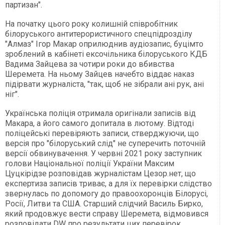
партизан".
На початку цього року колишній співробітник
білоруського антитерористичного спецпідрозділу
"Алмаз" Ігор Макар оприлюднив аудіозапис, буцімто
зроблений в кабінеті ексочільника білоруського КДБ
Вадима Зайцева за чотири роки до вбивства
Шеремета. На ньому Зайцев начебто віддає наказ
підірвати журналіста, "так, щоб не зібрали ані рук, ані
ніг".
Українська поліція отримала оригінали записів від
Макара, а його самого допитала в лютому. Відтоді
поліцейські перевіряють записи, стверджуючи, що
версія про "білоруський слід" не суперечить поточній
версії обвинувачення. У червні 2021 року заступник
голови Національної поліції України Максим
Цуцкірідзе розповідав журналістам Цезор.нет, що
експертиза записів триває, а для їх перевірки слідство
звернулась по допомогу до правоохоронців Білорусі,
Росії, Литви та США. Старший слідчий Василь Бирко,
який продовжує вести справу Шеремета, відмовився
розповідати DW про результати цих перевірок.