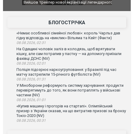
оновлення
Вийшов трейлер нової екранізації легендарного
Зеленський
фільму "Афера Томаса Крауна"
перемовин
БЛОГОСТРІЧКА
«Немає особливої сімейної любові»: король Чарльз дав
гідну відповідь на «виклик» Вільяма та Кейт (Факти)
08.08.2026, 02:31
На Одещині чоловік заліз в колодязь, щоб врятувати
кішку, але сам потрапив у пастку — на допомогу приїхали
фахівці ДСНС (NV)
08.08.2026, 02:01
Поліція підозрює наркоугруповання: у Бразилії під час
матчу застрелили 15-річного футболіста (NV)
08.08.2026, 01:31
У Міноборони реформують систему харчування: продукти
перевірятимуть до того, як вони потраплять у військові
частини (NV)
08.08.2026, 01:01
«Купив машину і прогорів на стартапі». Олімпійський
призер з України сказав, на що витратив призові за бронзу
Токіо-2020 (NV)
08.08.2026, 00:31