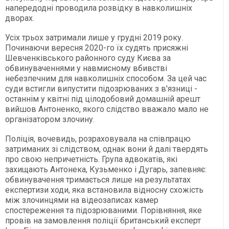
напередодні проводила розвідку в навколишніх
дворах.
Усіх трьох затримали лише у грудні 2019 року.
Починаючи вересня 2020-го їх судять присяжні
Шевченківського районного суду Києва за
обвинуваченнями у навмисному вбивстві
небезпечним для навколишніх способом. За цей час
суди встигли випустити підозрюваних з в'язниці -
останнім у квітні під цілодобовий домашній арешт
вийшов Антоненко, якого слідство вважало мало не
організатором злочину.
Поліція, вочевидь, розраховувала на співпрацю
затриманих зі слідством, однак вони й далі твердять
про свою непричетність. Група адвокатів, які
захищають Антонека, Кузьменко і Дугарь, запевняє:
обвинувачення тримається лише на результатах
експертизи ходи, яка встановила відносну схожість
між злочинцями на відеозаписах камер
спостереження та підозрюваними. Порівняння, яке
провів на замовлення поліції британський експерт