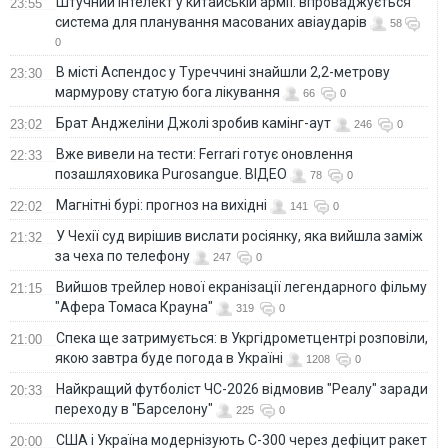
Штучний інтелект у китайській армії: впроваджується
23:55
система для планування масованих авіаударів
58
0
В місті Аспендос у Туреччині знайшли 2,2-метрову
23:30
мармурову статую бога лікування
66
0
Брат Анджеліни Джолі зробив камінг-аут
23:02
246
0
Вже вивели на тести: Ferrari готує оновлення
22:33
позашляховика Purosangue. ВІДЕО
78
0
Магнітні бурі: прогноз на вихідні
22:02
141
0
У Чехії суд вирішив вислати росіянку, яка вийшла заміж
21:32
за чеха по телефону
247
0
Вийшов трейлер нової екранізації легендарного фільму
21:15
"Афера Томаса Крауна"
319
0
Спека ще затримується: в Укргідрометцентрі розповіли,
21:00
якою завтра буде погода в Україні
1208
0
Найкращий футболіст ЧС-2026 відмовив "Реалу" заради
20:33
переходу в "Барселону"
225
0
США і Україна модернізують С-300 через дефіцит ракет
20:00