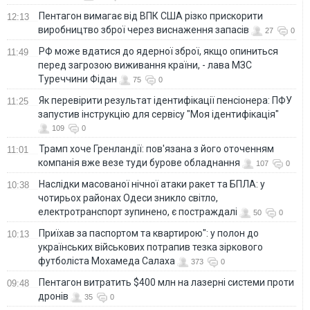
Пентагон вимагає від ВПК США різко прискорити
12:13
виробництво зброї через виснаження запасів
27
0
РФ може вдатися до ядерної зброї, якщо опиниться
11:49
перед загрозою виживання країни, - лава МЗС
Туреччини Фідан
75
0
Як перевірити результат ідентифікації пенсіонера: ПФУ
11:25
запустив інструкцію для сервісу "Моя ідентифікація"
109
0
Трамп хоче Гренландії: пов'язана з його оточенням
11:01
компанія вже везе туди бурове обладнання
107
0
Наслідки масованої нічної атаки ракет та БПЛА: у
10:38
чотирьох районах Одеси зникло світло,
електротранспорт зупинено, є постраждалі
50
0
Приїхав за паспортом та квартирою": у полон до
10:13
українських військових потрапив тезка зіркового
футболіста Мохамеда Салаха
373
0
Пентагон витратить $400 млн на лазерні системи проти
09:48
дронів
35
0