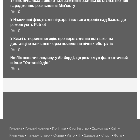
У яких випадках доведеться замінити радянське свідоцтво про
народження: роз'яснення Мін'юсту
0
У Німеччині фіксували підозрілі польоти дронів над базою, де
ремонтують Patriot
0
У Києві створили петицію про переведення всіх шкіл на
дистанціне навчання через посилення нічних обстрілів
0
Netflix поселив людину у білборді, що рекламує фантастичний
фільм "Останній дім"
0
Головна
•
Головні новини
•
Політика
•
Суспільство
•
Економіка
беспроводной
•
Світ
•
Культура
•
Наука
•
Історія
•
Освіта
•
Авто
•
IT
•
Здоров'я
интернет
•
Спорт
•
Фото
•