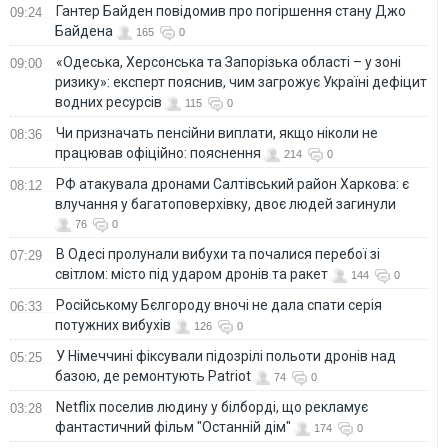
Гантер Байден повідомив про погіршення стану Джо
09:24
Байдена
165
0
«Одеська, Херсонська та Запорізька області – у зоні
09:00
ризику»: експерт пояснив, чим загрожує Україні дефіцит
водних ресурсів
115
0
Чи призначать пенсійни виплати, якщо ніколи не
08:36
працював офіційно: пояснення
214
0
РФ атакувала дронами Салтівський район Харкова: є
08:12
влучання у багатоповерхівку, двоє людей загинули
76
0
В Одесі пролунали вибухи та почалися перебої зі
07:29
світлом: місто під ударом дронів та ракет
144
0
Російському Бєлгороду вночі не дала спати серія
06:33
потужних вибухів
126
0
У Німеччині фіксували підозрілі польоти дронів над
05:25
базою, де ремонтують Patriot
74
0
Netflix поселив людину у білборді, що рекламує
03:28
фантастичний фільм "Останній дім"
174
0