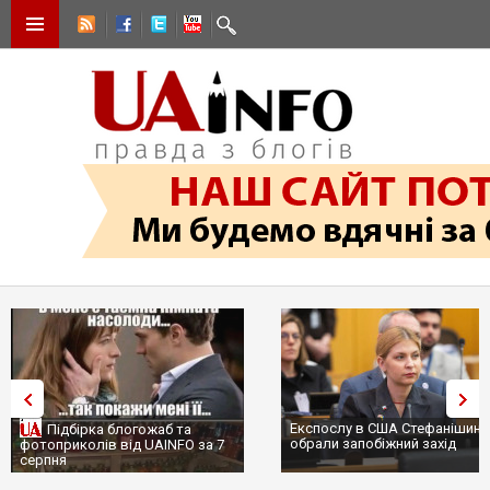
Експослу в США Стефанішині
Підбірка блогожаб та
обрали запобіжний захід
фотоприколів від UAINFO за 7
серпня