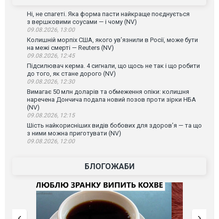
Ні, не спагеті. Яка форма пасти найкраще поєднується
з вершковими соусами — і чому (NV)
09.08.2026, 13:00
Колишній морпіх США, якого ув’язнили в Росії, може бути
на межі смерті — Reuters (NV)
09.08.2026, 12:45
Підсилювач керма. 4 сигнали, що щось не так і що робити
до того, як стане дорого (NV)
09.08.2026, 12:30
Вимагає 50 млн доларів та обмеження опіки: колишня
наречена Дончича подала новий позов проти зірки НБА
(NV)
09.08.2026, 12:15
Шість найкорисніших видів бобових для здоров’я — та що
з ними можна приготувати (NV)
09.08.2026, 12:00
БЛОГОЖАБИ