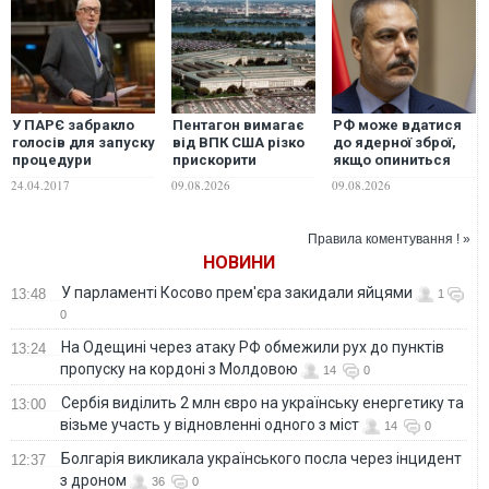
У ПАРЄ забракло
Пентагон вимагає
РФ може вдатися
голосів для запуску
від ВПК США різко
до ядерної зброї,
процедури
прискорити
якщо опиниться
імпічменту
виробництво зброї
перед загрозою
24.04.2017
09.08.2026
09.08.2026
президента
через виснаження
виживання країни,
Аграмунта
запасів
- лава МЗС
Туреччини Фідан
Правила коментування ! »
НОВИНИ
У парламенті Косово прем'єра закидали яйцями
13:48
1
0
На Одещині через атаку РФ обмежили рух до пунктів
13:24
пропуску на кордоні з Молдовою
14
0
Сербія виділить 2 млн євро на українську енергетику та
13:00
візьме участь у відновленні одного з міст
14
0
Болгарія викликала українського посла через інцидент
12:37
з дроном
36
0