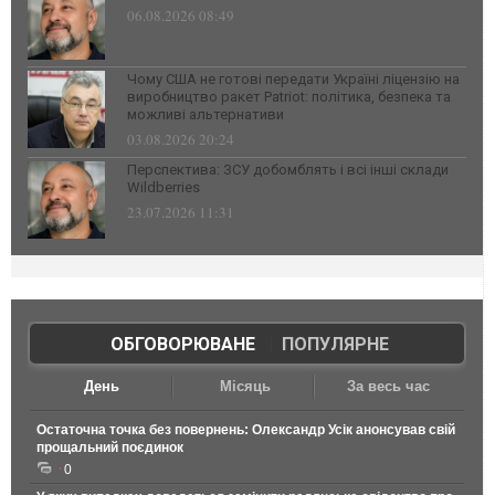
06.08.2026 08:49
Чому США не готові передати Україні ліцензію на
виробництво ракет Patriot: політика, безпека та
можливі альтернативи
03.08.2026 20:24
Перспектива: ЗСУ добомблять і всі інші склади
Wildberries
23.07.2026 11:31
ОБГОВОРЮВАНЕ
|
ПОПУЛЯРНЕ
День
Місяць
За весь час
Остаточна точка без повернень: Олександр Усік анонсував свій
прощальний поєдинок
0