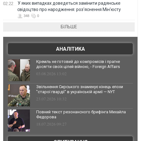
У яких випадках доведеться замінити радянське
02:22
свідоцтво про народження: роз'яснення Мін'юсту
348
0
БІЛЬШЕ
АНАЛІТИКА
Кремль не готовий до компромісів і прагне
досягти своїх цілей війною, - Foreign Affairs
03.08.2026 13:02
Звільнення Сирського знаменує кінець епохи
"старої гвардії" в українській армії — NYT
23.07.2026 10:32
Повний текст резонансного брифінга Михайла
Федорова
18.07.2026 09:27