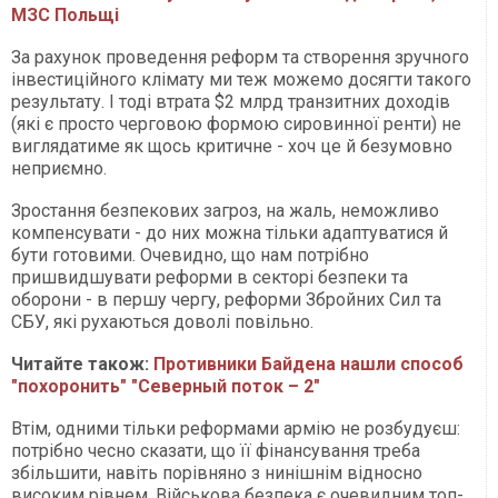
МЗС Польщі
За рахунок проведення реформ та створення зручного
інвестиційного клімату ми теж можемо досягти такого
результату. І тоді втрата $2 млрд транзитних доходів
(які є просто черговою формою сировинної ренти) не
виглядатиме як щось критичне - хоч це й безумовно
неприємно.
Зростання безпекових загроз, на жаль, неможливо
компенсувати - до них можна тільки адаптуватися й
бути готовими. Очевидно, що нам потрібно
пришвидшувати реформи в секторі безпеки та
оборони - в першу чергу, реформи Збройних Сил та
СБУ, які рухаються доволі повільно.
Читайте також:
Противники Байдена нашли способ
"похоронить" "Северный поток – 2"
Втім, одними тільки реформами армію не розбудуєш:
потрібно чесно сказати, що її фінансування треба
збільшити, навіть порівняно з нинішнім відносно
високим рівнем. Військова безпека є очевидним топ-