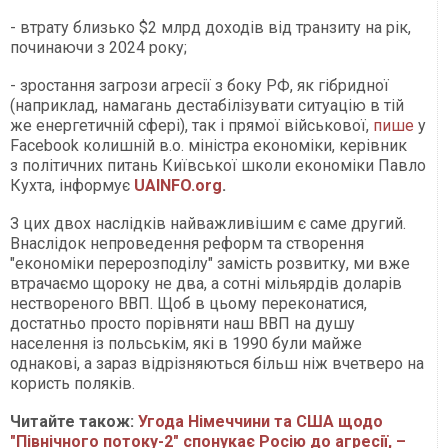
- втрату близько $2 млрд доходів від транзиту на рік,
починаючи з 2024 року;
- зростання загрози агресії з боку РФ, як гібридної
(наприклад, намагань дестабілізувати ситуацію в тій
же енергетичній сфері), так і прямої військової,
пише
у
Facebook колишній в.о. міністра економіки, керівник
з політичних питань Київської школи економіки Павло
Кухта, інформує
UAINFO.org
.
З цих двох наслідків найважливішим є саме другий.
Внаслідок непроведення реформ та створення
"економіки перерозподілу" замість розвитку, ми вже
втрачаємо щороку не два, а сотні мільярдів доларів
нествореного ВВП. Щоб в цьому переконатися,
достатньо просто порівняти наш ВВП на душу
населення із польськім, які в 1990 були майже
однакові, а зараз відрізняються більш ніж вчетверо на
користь поляків.
Читайте також:
Угода Німеччини та США щодо
"Північного потоку-2" спонукає Росію до агресії, –