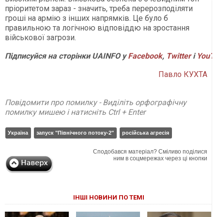
пріоритетом зараз - значить, треба перерозподіляти
гроші на армію з інших напрямків. Це було б
правильною та логічною відповіддю на зростання
військової загрози.
Підписуйся на сторінки UAINFO у
Facebook
,
Twitter
і
YouT
Павло КУХТА
Повідомити про помилку - Виділіть орфографічну
помилку мишею і натисніть Ctrl + Enter
Україна
запуск "Північного потоку-2"
російська агресія
Сподобався матеріал? Сміливо поділися
ним в соцмережах через ці кнопки
ІНШІ НОВИНИ ПО ТЕМІ