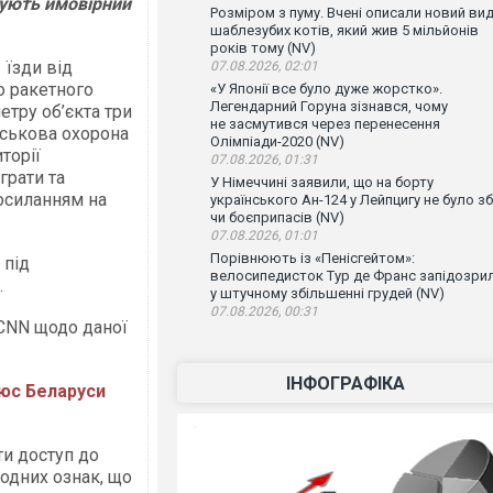
ують ймовірний
Розміром з пуму. Вчені описали новий ви
шаблезубих котів, який жив 5 мільйонів
років тому (NV)
 їзди від
07.08.2026, 02:01
о ракетного
«У Японії все було дуже жорстко».
Легендарний Горуна зізнався, чому
етру об’єкта три
не засмутився через перенесення
йськова охорона
Олімпіади-2020 (NV)
торії
07.08.2026, 01:31
грати та
У Німеччині заявили, що на борту
осиланням на
українського Ан-124 у Лейпцигу не було зб
чи боєприпасів (NV)
07.08.2026, 01:01
Порівнюють із «Пенісгейтом»:
 під
велосипедисток Тур де Франс запідозри
.
у штучному збільшенні грудей (NV)
07.08.2026, 00:31
 CNN щодо даної
ІНФОГРАФІКА
юс Беларуси
ти доступ до
жодних ознак, що