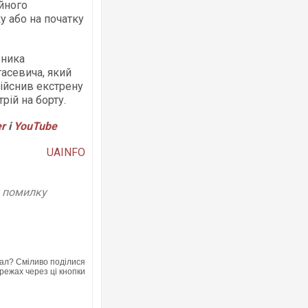
йного
у або на початку
вника
асевича, який
дійснив екстрену
Росія атакувала Суми КАБами: пошко
ій на борту.
торговельний центр, будинки, є постр
ФОТО
er
і
YouTube
UAINFO
у помилку
ал? Сміливо поділися
режах через ці кнопки
Топпосадовцю Повітряних Сил вручи
підозру