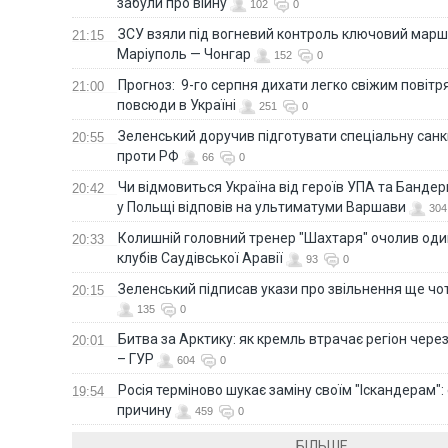
забули про війну
102
0
ЗСУ взяли під вогневий контроль ключовий марш
21:15
Маріуполь — Чонгар
152
0
Прогноз: 9-го серпня дихати легко свіжим повіт
21:00
повсюди в Україні
251
0
Зеленський доручив підготувати спеціальну санк
20:55
проти РФ
66
0
Чи відмовиться Україна від героїв УПА та Бандер
20:42
у Польщі відповів на ультиматуми Варшави
304
Колишній головний тренер "Шахтаря" очолив оди
20:33
клубів Саудівської Аравії
93
0
Зеленський підписав укази про звільнення ще чо
20:15
135
0
Битва за Арктику: як кремль втрачає регіон через 
20:01
– ГУР
604
0
Росія терміново шукає заміну своїм "Іскандерам":
19:54
причину
459
0
БІЛЬШЕ