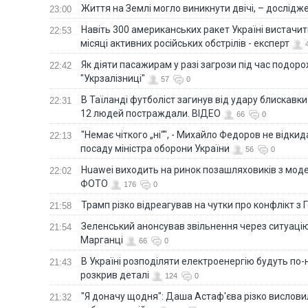
Життя на Землі могло виникнути двічі, – дослідж
23:00
Навіть 300 американських ракет Україні вистачит
22:53
місяці активних російських обстрілів - експерт
Як діяти пасажирам у разі загрози під час подорож
22:42
"Укрзалізниці"
57
0
В Таїланді футболіст загинув від удару блискавки
22:31
12 людей постраждали. ВІДЕО
66
0
"Немає чіткого „ні“", - Михайло Федоров не відки
22:13
посаду міністра оборони України
56
0
Huawei виходить на ринок позашляховиків з моде
22:02
ФОТО
176
0
Трамп різко відреагував на чутки про конфлікт з 
21:58
Зеленський анонсував звільнення через ситуацію
21:54
Марганці
66
0
В Україні розподіляти електроенергію будуть по
21:43
розкрив деталі
124
0
"Я доначу щодня": Даша Астаф'єва різко висловила
21:32