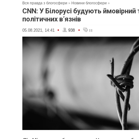
Вся правда з блогосфери
»
Новини блогосфери
»
CNN: У Білорусі будують ймовірний 
політичних в’язнів
•
•
05.08.2021, 14:41
938
11