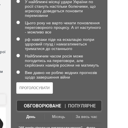
У найближчі місяці удари України по
д
росії стануть настільки болючими, що
агресору доведеться поновити
перемовини
Цього року не варто чекати поновлення
переговорного процесу. А от наступного
- можливо все
рф навпаки піде на ескалацію попри
здоровий глузд і намагатиметься
триматися до останнього
рої
Найближчим часом росія може
погодитись на переговори, але
серйозних намірів росіяни не матимуть
ли
Вже давно не роблю жодних прогнозів
щодо завершення війни
ОБГОВОРЮВАНЕ
|
ПОПУЛЯРНЕ
День
Місяць
За весь час