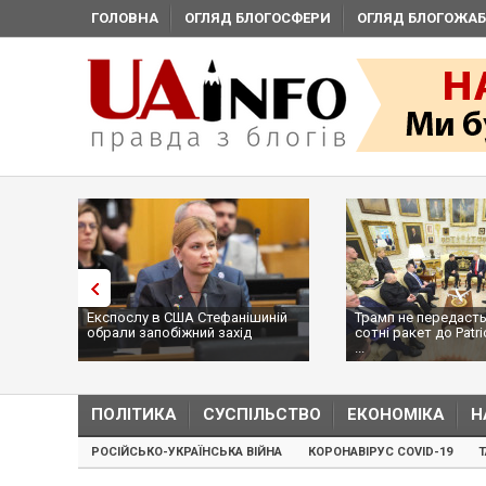
ГОЛОВНА
ОГЛЯД БЛОГОСФЕРИ
ОГЛЯД БЛОГОЖАБ
Експослу в США Стефанішиній
Трамп не передасть
обрали запобіжний захід
сотні ракет до Patri
...
ПОЛІТИКА
СУСПІЛЬСТВО
ЕКОНОМІКА
Н
РОСІЙСЬКО-УКРАЇНСЬКА ВІЙНА
КОРОНАВІРУС COVID-19