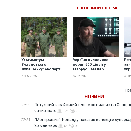
ІНШІ НОВИНИ ПО ТЕМІ
Ультиматум
Україна визначила
Ре
Зеленського
перші 500 цілей у
зая
Лукашенку: експерт
Білорусі: Мадяр
укр
пояснив, у якій пастці
озвучив жорстке
тиж
20.06.2026
26.05.2026
26.0
опинився Мінськ
попередження
від
Лукашенку
зви
Пра
НОВИНИ
Потужний гавайський телескоп виявив на Сонці те
23:55
бачив ніхто
128
0
"Мої іграшки": Роналду показав колекцію суперка
23:31
25 млн євро
84
0