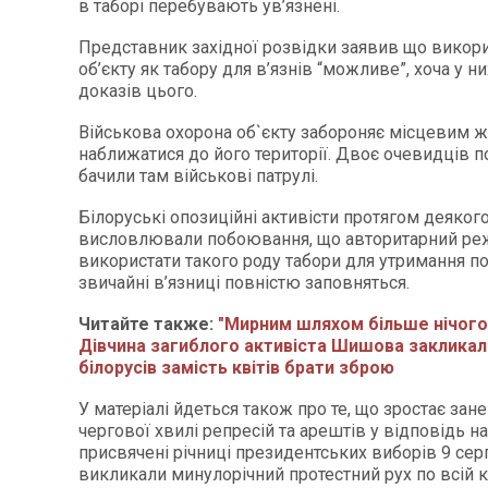
в таборі перебувають ув’язнені.
Представник західної розвідки заявив що викор
об’єкту як табору для в’язнів “можливе”, хоча у 
доказів цього.
Військова охорона об`єкту забороняє місцевим 
наближатися до його території. Двоє очевидців 
бачили там військові патрулі.
Білоруські опозиційні активісти протягом деякого
висловлювали побоювання, що авторитарний р
використати такого роду табори для утримання по
звичайні в’язниці повністю заповняться.
Читайте также:
"Мирним шляхом більше нічого 
Дівчина загиблого активіста Шишова закликал
білорусів замість квітів брати зброю
У матеріалі йдеться також про те, що зростає за
чергової хвилі репресій та арештів у відповідь на
присвячені річниці президентських виборів 9 сер
викликали минулорічний протестний рух по всій к