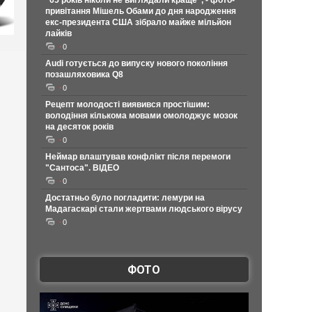
"65 років ніколи не виглядали краще", - фото-
привітання Мішель Обами до дня народження
екс-президента США зібрало майже мільйон
лайків
0
Audi готується до випуску нового покоління
позашляховика Q8
0
Рецепт молодості виявився простішим:
володіння кількома мовами омолоджує мозок
на десяток років
0
Неймар влаштував конфлікт після перемоги
"Сантоса". ВІДЕО
0
Достатньо було погладити: лемури на
Мадагаскарі стали жертвами людського вірусу
0
ФОТО