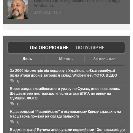
Перспектива: ЗСУ добомблять і всі інші склади
Wildberries
23.07.2026 11:31
ОБГОВОРЮВАНЕ
|
ПОПУЛЯРНЕ
День
Місяць
За весь час
За 2000 кілометрів від кордону з Україною: в Єкатеринбурзі
після атаки дронів загорівся склад Wildberries. ФОТО. ВІДЕО
0
Ворог завдав комбінованого удару по Сумах, двоє поранених.
Ще десятеро постраждали після атаки БПЛА по ринку на
Сумщині. ФОТО
0
На аеродромі "Гвардійське" в окупованому Криму спалахнула
масштабна пожежа на складі пального
0
В адміністрації Вучича анонсували перший візит Зеленського до