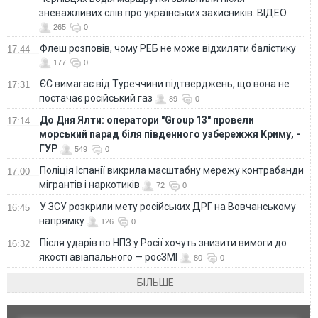
зневажливих слів про українських захисників. ВІДЕО
265
0
Флеш розповів, чому РЕБ не може відхиляти балістику
17:44
177
0
ЄС вимагає від Туреччини підтверджень, що вона не
17:31
постачає російський газ
89
0
До Дня Ялти: оператори "Group 13" провели
17:14
морський парад біля південного узбережжя Криму, -
ГУР
549
0
Поліція Іспанії викрила масштабну мережу контрабанди
17:00
мігрантів і наркотиків
72
0
У ЗСУ розкрили мету російських ДРГ на Вовчанському
16:45
напрямку
126
0
Після ударів по НПЗ у Росії хочуть знизити вимоги до
16:32
якості авіапального — росЗМІ
80
0
БІЛЬШЕ