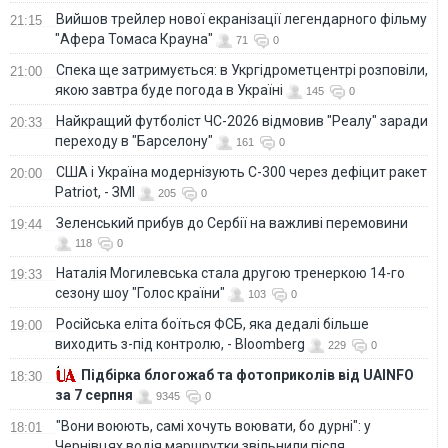
Вийшов трейлер нової екранізації легендарного фільму
21:15
"Афера Томаса Крауна"
71
0
Спека ще затримується: в Укргідрометцентрі розповіли,
21:00
якою завтра буде погода в Україні
145
0
Найкращий футболіст ЧС-2026 відмовив "Реалу" заради
20:33
переходу в "Барселону"
161
0
США і Україна модернізують С-300 через дефіцит ракет
20:00
Patriot, - ЗМІ
205
0
Зеленський прибув до Сербії на важливі перемовини
19:44
118
0
Наталія Могилевська стала другою тренеркою 14-го
19:33
сезону шоу "Голос країни"
103
0
Російська еліта боїться ФСБ, яка дедалі більше
19:00
виходить з-під контролю, - Bloomberg
229
0
Підбірка блогожаб та фотоприколів від UAINFO
18:30
за 7 серпня
9345
0
"Вони воюють, самі хочуть воювати, бо дурні": у
18:01
Чернівцях водія маршрутки звільнили після