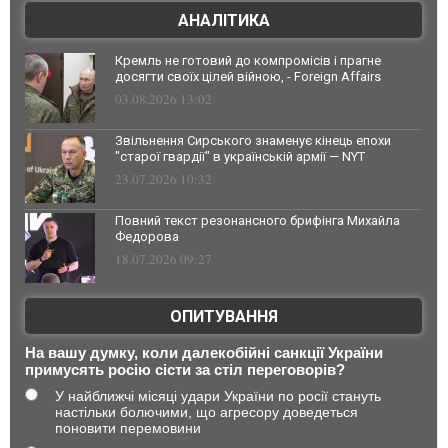
АНАЛІТИКА
Кремль не готовий до компромісів і прагне
досягти своїх цілей війною, - Foreign Affairs
03.08.2026 13:02
Звільнення Сирського знаменує кінець епохи
"старої гвардії" в українській армії — NYT
23.07.2026 10:32
Повний текст резонансного брифінга Михайла
Федорова
18.07.2026 09:27
ОПИТУВАННЯ
На вашу думку, коли далекобійні санкції України
примусять росію сісти за стіл переговорів?
У найближчі місяці удари України по росії стануть
настільки болючими, що агресору доведеться
поновити перемовини