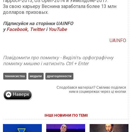
Гаррос»-2013, US Open-2014 и Уимблдоне-2017.
За свою карьеру Веснина заработала более 13 млн
долларов призовых.
Підписуйся на сторінки UAINFO
у
Facebook
,
Twitter
і
YouTube
UAINFO
Повідомити про помилку - Виділіть орфографічну
помилку мишею і натисніть Ctrl + Enter
теннисистка
медали
драгоценности
Сподобався матеріал? Сміливо поділися
ним в соцмережах через ці кнопки
ІНШІ НОВИНИ ПО ТЕМІ