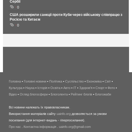
Сербії
0
США розширили санкції проти Куби через військову співпрацю з
Росією та Китаєм
0
Головна
•
Головні новини
•
Політика
•
Суспільство
•
Економіка
беспроводной
•
Світ
•
Культура
•
Наука
•
Історія
•
Освіта
•
Авто
•
IT
•
Здоров'я
интернет
•
Спорт
•
Фото
•
Відео
•
Огляд блогосфери
•
Блоголента
•
Рейтинг блогів
киев
•
Блогожаби
и
Всі новини належать їх правовласникам.
область
Використання матеріалів сайту
uainfo.org
дозволяється за умови
wimax
посилання (для інтернет-видань - гіперпосилання).
интернет
Про нас
.
Контактна інформація
.
uainfo.org@gmail.com
в