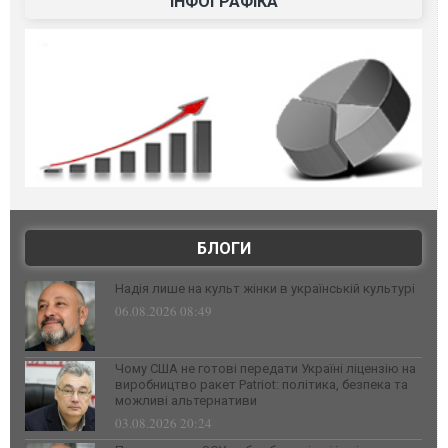
ІНФОГРАФІКА
БЛОГИ
Надія лише на культ жінки в українській культурі
06.08.2026 08:49
Чому США не готові передати Україні ліцензію на
виробництво ракет Patriot: політика, безпека та
можливі альтернативи
03.08.2026 20:24