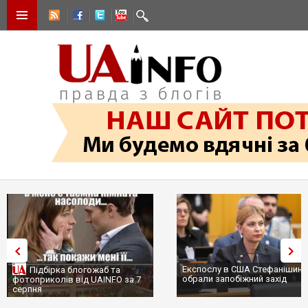
Експослу в США Стефанішині
Підбірка блогожаб та
обрали запобіжний захід
фотоприколів від UAINFO за 7
серпня