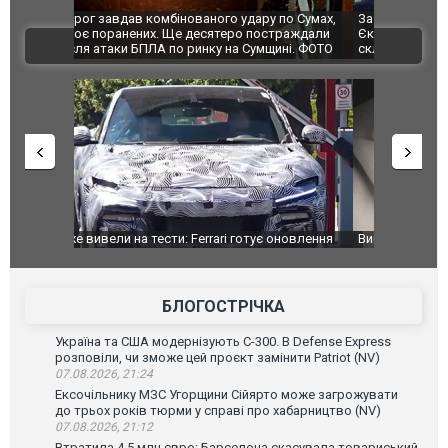
по Сумах,
За 2000 кілометрів від кордону з Україною: в
"Мої іграш
траждали
Єкатеринбурзі після атаки дронів загорівся
суперкарів
ВІДЕО
ині. ФОТО
склад Wildberries. ФОТО. ВІДЕО
оновлення
Вийшов трейлер нової екранізації легендарного
Зеленський
фільму "Афера Томаса Крауна"
перемовин
БЛОГОСТРІЧКА
Україна та США модернізують С-300. В Defense Express
розповіли, чи зможе цей проєкт замінити Patriot (NV)
07.08.2026, 21:24
Ексочільнику МЗС Угорщини Сійярто може загрожувати
до трьох років тюрми у справі про хабарництво (NV)
07.08.2026, 21:12
Втратила 4,5 млн євро: Барселона скасувала товариський