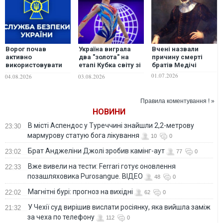
Ворог почав
Україна виграла
Вчені назвали
активно
два "золота" на
причину смерті
використовувати
етапі Кубка світу зі
братів Медічі
"медові пастки",
спортивної
01.07.2026
04.08.2026
03.08.2026
намагаючись убити
аеробіки
українських
військових, – СБУ
Правила коментування ! »
НОВИНИ
В місті Аспендос у Туреччині знайшли 2,2-метрову
23:30
мармурову статую бога лікування
10
0
Брат Анджеліни Джолі зробив камінг-аут
23:02
77
0
Вже вивели на тести: Ferrari готує оновлення
22:33
позашляховика Purosangue. ВІДЕО
48
0
Магнітні бурі: прогноз на вихідні
22:02
62
0
У Чехії суд вирішив вислати росіянку, яка вийшла заміж
21:32
за чеха по телефону
112
0