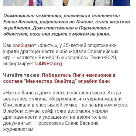
Олимпийская чемпионка, российская теннисистка
Елена Веснина, родившаяся во Львове, стала жертвой
ограбления. Дом спортсменки в Подмосковье
обчистили, пока она ходила с мужем на ужин.
Как
сообщают
«Факты», у 35-летней спортсменки
украли драгоценности и обе медали Олимпийских
игр — «золото» Рио-2016 и «серебро» Токио-2020,
информирует
UAINFO.org
.
Читайте также:
Победитель Лиги чемпионов в
составе "Манчестер Юнайтед" ограбил банк
«Нас не было в доме всего несколько часов. Когда
вернулись с ужина, обнаружили, что украли медали.
Они лежали в спортивной сумке… не на видном месте.
В любом случае, сейф тоже взломали, украли
драгоценности и украшения, не взяли только
документы», — рассказала Елена Веснина
журналистам.