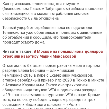
Как призналась теннисистка, она с мужем
(бизнесменом Павлом Табунцовым) забыла включить
сигнализацию, и в момент ограбления система
безопасности была отключена.
Точный ущерб от ограбления пока не подсчитали.
Теннисистка уже обратилась в полицию с заявлением
об ограблении и сообщила, что правоохранители
проводит осмотр дома.
Читайте также:
В Москве на полмиллиона долларов
ограбили квартиру Марии Максаковой
Отметим, что бывшая первая ракетка мира в парном
разряде Елена Веснина — олимпийская
чемпионка-2016 в паре с Екатериной Макаровой,
а также серебряный призер Игр-2020 в Токио в миксте
с Асланом Карацевым. Также она трехкратная
обладательница титулов WTA в одиночном разряде
и 19-кратная чемпионка турниров WTA в паре. Кроме
того, на ее счету победы в парном разряде на трех
состязаниях «Большого шлема» — «Ролан