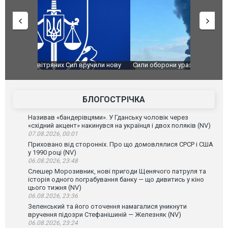
чили нову
Сили оборони уразили Ярославський НПЗ:
Неймар вла
губернатор регіону заявив про наймасштабнішу
"Сантоса".
атаку. ВІДЕО
БЛОГОСТРІЧКА
Називав «бандерівцями». У Гданську чоловік через
«східний акцент» накинувся на українця і двох поляків (NV)
07.08.2026, 00:01
Приховано від сторонніх. Про що домовлялися СРСР і США
у 1990 році (NV)
06.08.2026, 23:48
Слешер Морозивник, нові пригоди Щенячого патруля та
історія одного пограбування банку — що дивитись у кіно
цього тижня (NV)
06.08.2026, 23:36
Зеленський та його оточення намагалися уникнути
вручення підозри Стефанішиній — Железняк (NV)
06.08.2026, 23:24