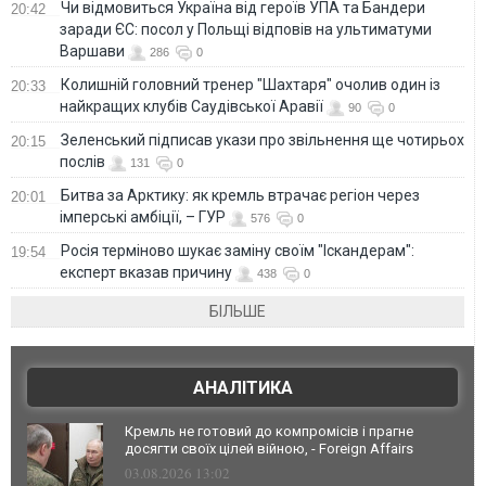
Чи відмовиться Україна від героїв УПА та Бандери
20:42
заради ЄС: посол у Польщі відповів на ультиматуми
Варшави
286
0
Колишній головний тренер "Шахтаря" очолив один із
20:33
найкращих клубів Саудівської Аравії
90
0
Зеленський підписав укази про звільнення ще чотирьох
20:15
послів
131
0
Битва за Арктику: як кремль втрачає регіон через
20:01
імперські амбіції, – ГУР
576
0
Росія терміново шукає заміну своїм "Іскандерам":
19:54
експерт вказав причину
438
0
БІЛЬШЕ
АНАЛІТИКА
Кремль не готовий до компромісів і прагне
досягти своїх цілей війною, - Foreign Affairs
03.08.2026 13:02