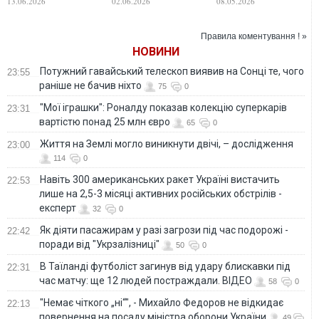
13.06.2026
02.06.2026
08.05.2026
бою, - The Hill
рятувальник, ще 36
России", -
- отримали
Зеленський
поранення
Правила коментування ! »
НОВИНИ
Потужний гавайський телескоп виявив на Сонці те, чого
23:55
раніше не бачив ніхто
75
0
"Мої іграшки": Роналду показав колекцію суперкарів
23:31
вартістю понад 25 млн євро
65
0
Життя на Землі могло виникнути двічі, – дослідження
23:00
114
0
Навіть 300 американських ракет Україні вистачить
22:53
лише на 2,5-3 місяці активних російських обстрілів -
експерт
32
0
Як діяти пасажирам у разі загрози під час подорожі -
22:42
поради від "Укрзалізниці"
50
0
В Таїланді футболіст загинув від удару блискавки під
22:31
час матчу: ще 12 людей постраждали. ВІДЕО
58
0
"Немає чіткого „ні“", - Михайло Федоров не відкидає
22:13
повернення на посаду міністра оборони України
49