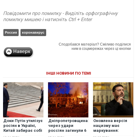
Повідомити про помилку - Виділіть орфографічну
помилку мишею і натисніть Ctrl + Enter
Россия
коронавирус
Сподобався матеріал? Сміливо поділися
ним в соцмережах через ці кнопки
ІНШІ НОВИНИ ПО ТЕМІ
Доки Путін утилізує
Дніпропетровщина:
Оновлена версія
росіян в Україні,
через удари
нацизму має
Китай забирає собі
россіян загинули 6
маркування:
Далекий Схід без
людей, з них – 1
"сделано в