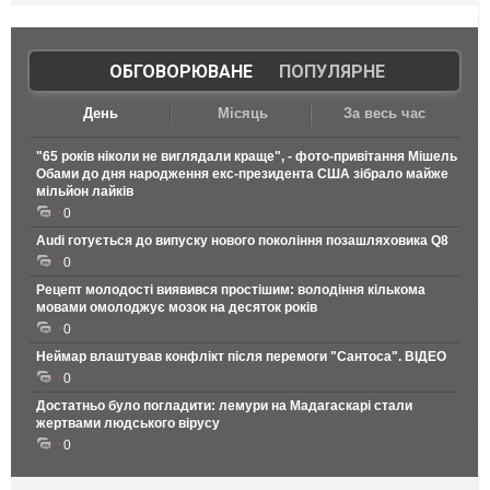
ОБГОВОРЮВАНЕ
|
ПОПУЛЯРНЕ
День
Місяць
За весь час
"65 років ніколи не виглядали краще", - фото-привітання Мішель
Обами до дня народження екс-президента США зібрало майже
мільйон лайків
0
Audi готується до випуску нового покоління позашляховика Q8
0
Рецепт молодості виявився простішим: володіння кількома
мовами омолоджує мозок на десяток років
0
Неймар влаштував конфлікт після перемоги "Сантоса". ВІДЕО
0
Достатньо було погладити: лемури на Мадагаскарі стали
жертвами людського вірусу
0