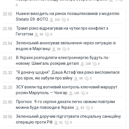
0
Huawei виходить на ринок позашляховиків з моделлю
22:02
Stelato G9. ФОТО
152
0
Трамп різко відреагував на чутки про конфлікт з
21:58
Гегсетом
56
0
Зеленський анонсував звільнення через ситуацію із
21:54
водою в Марганці
58
0
В Україні розподіляти електроенергію будуть по-
21:43
новому: Шмигаль розкрив деталі
108
0
"Я доначу щодня": Даша Астаф'єва різко висловилася
21:32
про зірок, які забули про війну
99
0
ЗСУ взяли під вогневий контроль ключовий маршрут
21:15
росіян Маріуполь — Чонгар
145
0
Прогноз: 9-го серпня дихати легко свіжим повітрям
21:00
можна буде повсюди в Україні
83
0
Зеленський доручив підготувати спеціальну санкційну
20:55
операцію проти РФ
61
0