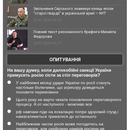
Звільнення Сирського знаменує кінець епохи
"старої гвардії" в українській армії — NYT
23.07.2026 10:32
Повний текст резонансного брифінга Михайла
Федорова
18.07.2026 09:27
ОПИТУВАННЯ
На вашу думку, коли далекобійні санкції України
примусять росію сісти за стіл переговорів?
У найближчі місяці удари України по росії стануть
настільки болючими, що агресору доведеться
поновити перемовини
Цього року не варто чекати поновлення переговорного
процесу. А от наступного - можливо все
рф навпаки піде на ескалацію попри здоровий глузд і
намагатиметься триматися до останнього
Найближчим часом росія може погодитись на
переговори, але серйозних намірів росіяни не