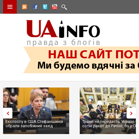
Експослу в США Стефанішиній
Трамп не передасть Україні
обрали запобіжний захід
сотні ракет до Patriot, бо у С
...