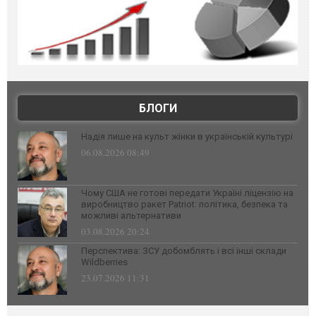
БЛОГИ
Надія лише на культ жінки в українській культурі
06.08.2026 08:49
Чому США не готові передати Україні ліцензію на
виробництво ракет Patriot: політика, безпека та
можливі альтернативи
03.08.2026 20:24
Перспектива: ЗСУ добомблять і всі інші склади
Wildberries
23.07.2026 11:31