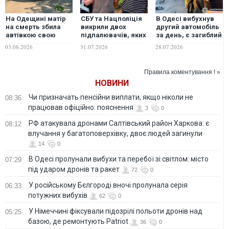
На Одещині матір
СБУ та Нацполіція
В Одесі вибухнув
на смерть збила
викрили двох
другий автомобіль
автівкою свою
підпалювачів, яких
за день, є загиблий
однорічну дитину
рашисти
і поранена
03.08.2026
31.07.2026
28.07.2026
завербували через
онлайн-
знайомства
Правила коментування ! »
НОВИНИ
Чи призначать пенсійни виплати, якщо ніколи не
08:36
працював офіційно: пояснення
3
0
РФ атакувала дронами Салтівський район Харкова: є
08:12
влучання у багатоповерхівку, двоє людей загинули
14
0
В Одесі пролунали вибухи та перебої зі світлом: місто
07:29
під ударом дронів та ракет
72
0
У російському Бєлгороді вночі пролунала серія
06:33
потужних вибухів
62
0
У Німеччині фіксували підозрілі польоти дронів над
05:25
базою, де ремонтують Patriot
36
0