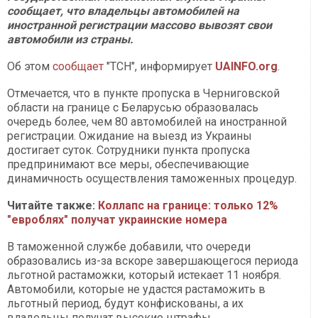
сообщает, что владельцы автомобилей на
иностранной регистрации массово вывозят свои
автомобили из страны.
Об этом
сообщает
"ТСН", информирует
UAINFO.org
.
Отмечается, что в пункте пропуска в Черниговской
области на границе с Беларусью образовалась
очередь более, чем 80 автомобилей на иностранной
регистрации. Ожидание на выезд из Украины
достигает суток. Сотрудники пункта пропуска
предпринимают все меры, обеспечивающие
динамичность осуществления таможенных процедур.
Читайте также:
Коллапс на границе: только 12%
"евроблях" получат украинские номера
В таможенной службе добавили, что очереди
образовались из-за вскоре завершающегося периода
льготной растаможки, который истекает 11 ноября.
Автомобили, которые не удастся растаможить в
льготный период, будут конфискованы, а их
владельцы получат высокие штрафы.