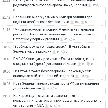
Вибух у московському ресторані: померла ще одна
22:22
родичка російського генерала Чайка, - росЗМІ
303
0
Первинний аналіз уламків: у Болгарії заявили про
21:42
падіння українського безпілотника
102
0
"Ми займаємося папірцями. А летить не паперова
21:18
ракета", - Зеленський заявив, що просив ліцензії на
Patriot ще у перший рік війни
60
0
"Зробимо все, що в наших силах", - Вучич обіцяв
20:39
Зеленському підтримку
64
0
ВМС ЗСУ знищили російські об'єкти та обладнання
20:16
спецназу на буровій установці «Сиваш»
92
0
Остаточна точка без повернень: Олександр Усік
19:50
анонсував свій прощальний поєдинок
550
0
Нова Зеландія ввела санкції проти РФ за викрадення
19:25
дітей і кібератаки
27
0
На Херсонщині окупанти розпочали «вільне
19:01
полювання» на автотранспорт за допомогою дронів на
оптоволокні — ОВА
87
0