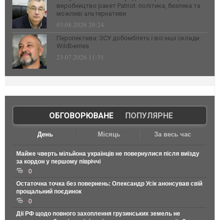
виробництво ракет Patriot: політика, безпека та
можливі альтернативи
03.08.2026 20:24
Перспектива: ЗСУ добомблять і всі інші склади
Wildberries
23.07.2026 11:31
ОБГОВОРЮВАНЕ
|
ПОПУЛЯРНЕ
День
Місяць
За весь час
Майже чверть мільйона українців не повернулися після виїзду
за кордон у першому півріччі
0
Остаточна точка без повернень: Олександр Усік анонсував свій
прощальний поєдинок
0
Дії РФ щодо повного захоплення грузинських земель не