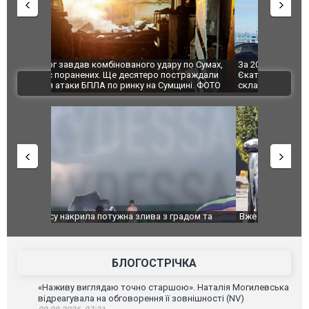
по Сумах,
За 2000 кілометрів від кордону з Україною: в
"Мої іграш
траждали
Єкатеринбурзі після атаки дронів загорівся
суперкарів
ВІДЕО
ині. ФОТО
склад Wildberries. ФОТО. ВІДЕО
дом та
Вже вивели на тести: Ferrari готує оновлення
Вийшов тре
позашляховика Purosangue. ВІДЕО
фільму "Аф
БЛОГОСТРІЧКА
«Наживу виглядаю точно старшою». Наталія Могилевська
відреагувала на обговорення її зовнішності (NV)