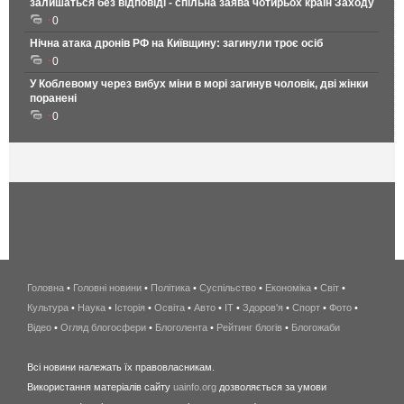
залишаться без відповіді - спільна заява чотирьох країн Заходу
0
Нічна атака дронів РФ на Київщину: загинули троє осіб
0
У Коблевому через вибух міни в морі загинув чоловік, дві жінки
поранені
0
Головна
•
Головні новини
•
Політика
•
Суспільство
•
Економіка
беспроводной
•
Світ
•
Культура
•
Наука
•
Історія
•
Освіта
•
Авто
•
IT
•
Здоров'я
интернет
•
Спорт
•
Фото
•
Відео
•
Огляд блогосфери
•
Блоголента
•
Рейтинг блогів
киев
•
Блогожаби
и
Всі новини належать їх правовласникам.
область
Використання матеріалів сайту
uainfo.org
дозволяється за умови
wimax