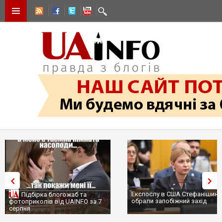
Експослу в США Стефанішині
Підбірка блогожаб та
обрали запобіжний захід
фотоприколів від UAINFO за 7
серпня