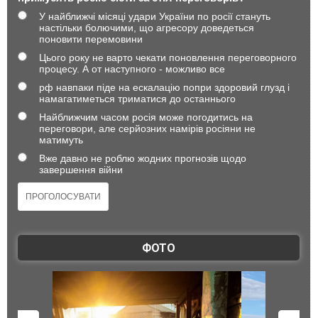
У найближчі місяці удари України по росії стануть
настільки болючими, що агресору доведеться
поновити перемовини
Цього року не варто чекати поновлення переговорного
процесу. А от наступного - можливо все
рф навпаки піде на ескалацію попри здоровий глузд і
намагатиметься триматися до останнього
Найближчим часом росія може погодитись на
переговори, але серйозних намірів росіяни не
матимуть
Вже давно не роблю жодних прогнозів щодо
завершення війни
ФОТО