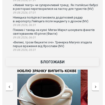
09.08.2026, 07:31
«Живий театр» чи суперечливий тренд:. Як італійські бабусі
в ресторані перетворилися на пастку для туристів (NV)
09.08.2026, 07:01
Німецька поліція встановила додатковий радар
в аеропорту Лейпцига після інциденту з дроном (NV)
09.08.2026, 06:31
Піжама і танець на кухні: Меган Маркл шокувала фанатів
святкуванням 45-річчя (Факти)
09.08.2026, 06:01
«Великі, трохи бешкетні очі». Тренерка Магучіх згадала
перше враження від Ярослави (NV)
09.08.2026, 05:31
БЛОГОЖАБИ