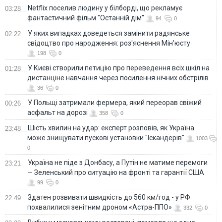
Netflix поселив людину у білборді, що рекламує
03:28
фантастичний фільм "Останній дім"
94
0
У яких випадках доведеться замінити радянське
02:22
свідоцтво про народження: роз'яснення Мін'юсту
198
0
У Києві створили петицію про переведення всіх шкіл на
01:28
дистанціне навчання через посилення нічних обстрілів
36
0
У Польщі затримали фермера, який переорав свіжий
00:26
асфальт на дорозі
358
0
Шість хвилин на удар: експерт розповів, як Україна
23:48
може знищувати пускові установки "Іскандерів"
1003
0
Україна не піде з Донбасу, а Путін не матиме перемоги
23:21
— Зеленський про ситуацію на фронті та гарантії США
99
0
Здатен розвивати швидкість до 560 км/год - у РФ
22:49
похвалилися зенітним дроном «Астра-ППО»
332
0