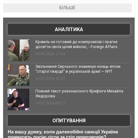
БІЛЬШЕ
АНАЛІТИКА
Кремль не готовий до компромісів і прагне
досягти своїх цілей війною, - Foreign Affairs
03.08.2026 13:02
Звільнення Сирського знаменує кінець епохи
"старої гвардії" в українській армії — NYT
23.07.2026 10:32
Повний текст резонансного брифінга Михайла
Федорова
18.07.2026 09:27
ОПИТУВАННЯ
На вашу думку, коли далекобійні санкції України
примусять росію сісти за стіл переговорів?