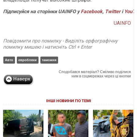
Підписуйся на сторінки UAINFO у
Facebook
,
Twitter
і
YouT
UAINFO
Повідомити про помилку - Виділіть орфографічну
помилку мишею і натисніть Ctrl + Enter
Авто
евробляхи
таможня
Сподобався матеріал? Сміливо поділися
ним в соцмережах через ці кнопки
ІНШІ НОВИНИ ПО ТЕМІ