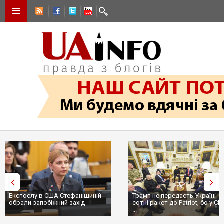
Експослу в США Стефанішиній
Трамп не передасть Україні
обрали запобіжний захід
сотні ракет до Patriot, бо у С
...