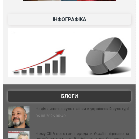
ІНФОГРАФІКА
БЛОГИ
Надія лише на культ жінки в українській культурі
06.08.2026 08:49
Чому США не готові передати Україні ліцензію на
виробництво ракет Patriot: політика, безпека та