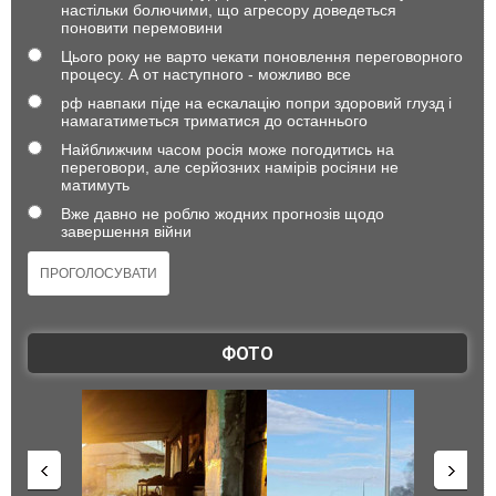
настільки болючими, що агресору доведеться
поновити перемовини
Цього року не варто чекати поновлення переговорного
процесу. А от наступного - можливо все
рф навпаки піде на ескалацію попри здоровий глузд і
намагатиметься триматися до останнього
Найближчим часом росія може погодитись на
переговори, але серйозних намірів росіяни не
матимуть
Вже давно не роблю жодних прогнозів щодо
завершення війни
ФОТО