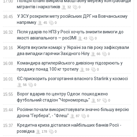
Поліція Іспанії викрила масштабну мережу контрабанди
17:00
мігрантів і наркотиків
32
0
У ЗСУ розкрили мету російських ДРГ на Вовчанському
16:45
напрямку
45
0
Після ударів по НПЗ у Росії хочуть знизити вимоги до
16:32
якості авіапального — росЗМІ
43
0
Жертв вкусили комарі: у Україні за пів року зафіксували
16:16
два випадки гарячки Західного Нілу
66
0
Командира артилерійського дивізіону підозрюють у
16:08
продажу понад 100 кг тротилу
59
0
ЄС прискорить розгортання власного Starlink у космосі
16:01
56
0
Ворог вдарив по центру Одеси: пошкоджено
15:55
футбольний стадіон "Чорноморець"
57
0
Росіяни почали використовувати значно більшу версію
15:44
дрона "Гербера", - "Флеш"
87
0
Кредитна криза дісталася найбільших банків Росії -
15:37
розвідка
178
0