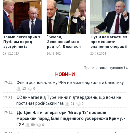
Трамп поговорив з
"Боюся,
Путін намагається
Путіним перед
Зеленський має
применшити
зустріччю із
рацію": Джонсон
значення операції
Зеленським
розповів, чим
ЗСУ у Курській
28.12.2025
16.11.2024
25.08.2024
небезпечний
області: аналіз WSJ
дзвінок Шольца
Путіну
Правила коментування ! »
НОВИНИ
Флеш розповів, чому РЕБ не може відхиляти балістику
17:44
13
0
ЄС вимагає від Туреччини підтверджень, що вона не
17:31
постачає російський газ
21
0
До Дня Ялти: оператори "Group 13" провели
17:14
морський парад біля південного узбережжя Криму, -
ГУР
59
0