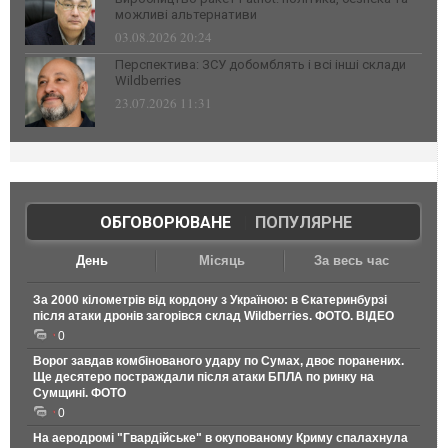
можливі альтернативи
03.08.2026 20:24
Перспектива: ЗСУ добомблять і всі інші склади
Wildberries
23.07.2026 11:31
ОБГОВОРЮВАНЕ
|
ПОПУЛЯРНЕ
День
Місяць
За весь час
За 2000 кілометрів від кордону з Україною: в Єкатеринбурзі
після атаки дронів загорівся склад Wildberries. ФОТО. ВІДЕО
0
Ворог завдав комбінованого удару по Сумах, двоє поранених.
Ще десятеро постраждали після атаки БПЛА по ринку на
Сумщині. ФОТО
0
На аеродромі "Гвардійське" в окупованому Криму спалахнула