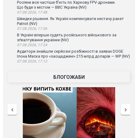
Росіяни все частіше бʼють по Харкову FPV-дронами.
Що буде з містом — ВВС Україна (NV)
07.08.2026, 17:48
Швидке рішення. Як Україні компенсувати нестачу ракет
Patriot (NV)
07.08.2026, 17:36
В Україні вперше судять російського військового за
зґвалтування українки (NV)
07.08.2026, 17:24
Аудитори знайшли серйозні розбіжності в заявах DOGE
Ілона Маска про «заощаджені» 215 млрд доларів — WP (NV)
07.08.2026, 17:12
БЛОГОЖАБИ