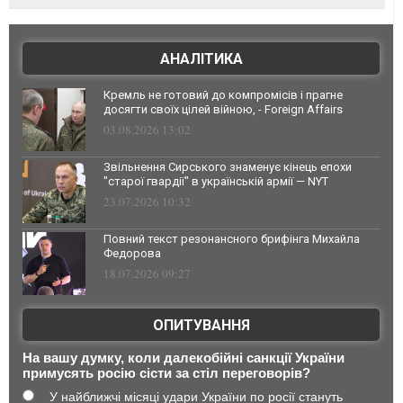
АНАЛІТИКА
Кремль не готовий до компромісів і прагне
досягти своїх цілей війною, - Foreign Affairs
03.08.2026 13:02
Звільнення Сирського знаменує кінець епохи
"старої гвардії" в українській армії — NYT
23.07.2026 10:32
Повний текст резонансного брифінга Михайла
Федорова
18.07.2026 09:27
ОПИТУВАННЯ
На вашу думку, коли далекобійні санкції України
примусять росію сісти за стіл переговорів?
У найближчі місяці удари України по росії стануть