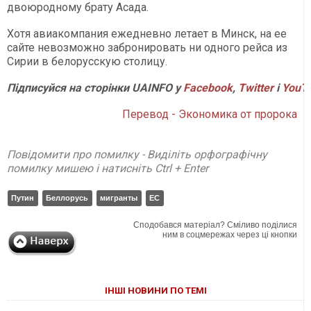
двоюродному брату Асада.
Хотя авиакомпания ежедневно летает в Минск, на ее
сайте невозможно забронировать ни одного рейса из
Сирии в белорусскую столицу.
Підписуйся на сторінки UAINFO у
Facebook
,
Twitter
і
YouT
Перевод - Экономика от пророка
Повідомити про помилку - Виділіть орфографічну
помилку мишею і натисніть Ctrl + Enter
Путин
Беллорусь
мигранты
ЕС
Сподобався матеріал? Сміливо поділися
ним в соцмережах через ці кнопки
ІНШІ НОВИНИ ПО ТЕМІ