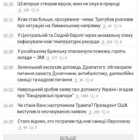
ШІ вперше створив віруси, яких не існує в природі
15:30
126
0
Атак стає більше, просування - нема: Трегубов розповів
15:21
про ситуацію на Лиманському напрямку
49
0
У Центральній та Східній Європі через аномальну спеку
15:15
зафіксували нові температурні рекорди
100
0
У російському Брянську спалахнула пожежа, горять
15:08
склади — ЗМІ
177
0
Зеленський заслухав доповідь Драпатого: обговорили
15:00
питання захисту Донеччини, антибалістику, далекобійні
санкції та кадрові питання
35
0
Навроцький зробив заяву про допомогу Україні і згадав
14:52
про "бандерівські прапори"
1365
0
Чи стане Венс наступником Трампа? Президент США
14:44
виступив із неочікуваною заявою
255
0
Стало відомо, хто потрапив під нові санкції Євросоюзу
14:30
64
0
БІЛЬШЕ