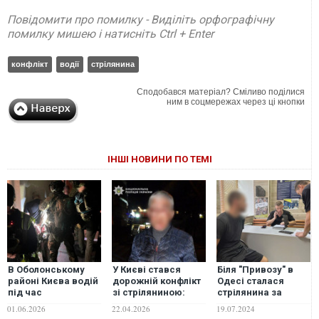
Повідомити про помилку - Виділіть орфографічну
помилку мишею і натисніть Ctrl + Enter
конфлікт
водії
стрілянина
Сподобався матеріал? Сміливо поділися
ним в соцмережах через ці кнопки
ІНШІ НОВИНИ ПО ТЕМІ
В Оболонському
У Києві стався
Біля "Привозу" в
районі Києва водій
дорожній конфлікт
Одесі сталася
під час
зі стріляниною:
стрілянина за
дорожнього
зловмисника
участі
01.06.2026
22.04.2026
19.07.2024
конфлікту вчинив
затримано
поліцейських