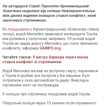
На автодорозі Стрий-Тернопіль-Кропивницький-
Знам'янка недалеко від селища Новоархангельськ
між двома водіями іномарок стався конфлікт, який
закінчився стріляниною.
Як
повідомили
у Кіровоградському обласному главку
поліції, водій Mercedes намагався випередити Toyota,
яка рухалася у попутному напрямку. 29-річний водій
Toyota не надав дорогу Mercedes, що стало причиною
конфлікту, інформує
UAINFO.org
.
Читайте також:
У метро Харкова через маску
стався конфлікт зі стріляниною
Водій Mercedes виїхав на зустрічну смугу, порівнявся
з Toyota й зробив три постріли у бік машини. Кулі
потрапили у скло автомобіля та двері. Внаслідок
стрілянини ніхто не постраждав.
У поліцію про стрілянину повідомив водій Toyota.
Патрульна поліція через 15 хвилин після отриманого