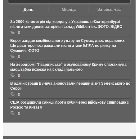
День
Місяць
За весь час
За 2000 кілометрів від кордону з Україною: в Єкатеринбурзі
після атаки дронів загорівся склад Wildberries. ФОТО. ВІДЕО
0
Ворог завдав комбінованого удару по Сумах, двоє поранених.
Ще десятеро постраждали після атаки БПЛА по ринку на
Сумщині. ФОТО
0
На аеродромі "Гвардійське" в окупованому Криму спалахнула
масштабна пожежа на складі пального
0
В адміністрації Вучича анонсували перший візит Зеленського до
Сербії
0
США розширили санкції проти Куби через військову співпрацю з
Росією та Китаєм
0