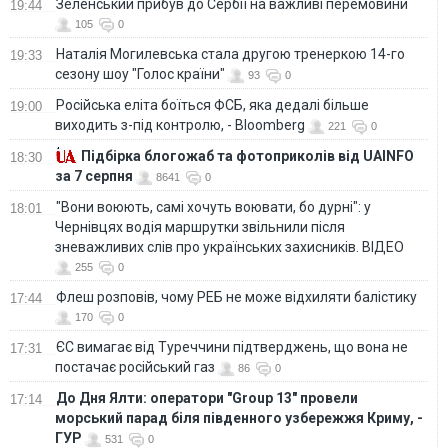
Зеленський прибув до Сербії на важливі перемовини
19:44
105
0
Наталія Могилевська стала другою тренеркою 14-го
19:33
сезону шоу "Голос країни"
93
0
Російська еліта боїться ФСБ, яка дедалі більше
19:00
виходить з-під контролю, - Bloomberg
221
0
Підбірка блогожаб та фотоприколів від UAINFO
18:30
за 7 серпня
8641
0
"Вони воюють, самі хочуть воювати, бо дурні": у
18:01
Чернівцях водія маршрутки звільнили після
зневажливих слів про українських захисників. ВІДЕО
255
0
Флеш розповів, чому РЕБ не може відхиляти балістику
17:44
170
0
ЄС вимагає від Туреччини підтверджень, що вона не
17:31
постачає російський газ
86
0
До Дня Ялти: оператори "Group 13" провели
17:14
морський парад біля південного узбережжя Криму, -
ГУР
531
0