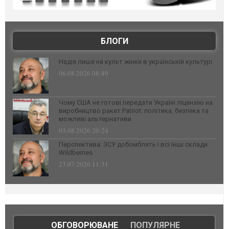
БЛОГИ
Надія лише на культ жінки в українській культурі
06.08.2026 08:49
Чому США не готові передати Україні ліцензію на
виробництво ракет Patriot: політика, безпека та
можливі альтернативи
03.08.2026 20:24
Перспектива: ЗСУ добомблять і всі інші склади
Wildberries
23.07.2026 11:31
ОБГОВОРЮВАНЕ
|
ПОПУЛЯРНЕ