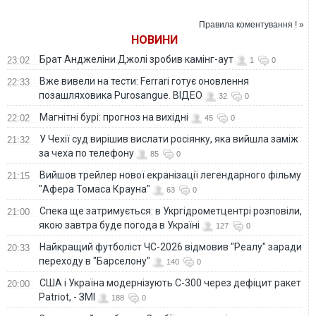
стрілянину
Правила коментування ! »
НОВИНИ
Брат Анджеліни Джолі зробив камінг-аут
23:02
1
0
Вже вивели на тести: Ferrari готує оновлення
22:33
позашляховика Purosangue. ВІДЕО
32
0
Магнітні бурі: прогноз на вихідні
22:02
45
0
У Чехії суд вирішив вислати росіянку, яка вийшла заміж
21:32
за чеха по телефону
85
0
Вийшов трейлер нової екранізації легендарного фільму
21:15
"Афера Томаса Крауна"
63
0
Спека ще затримується: в Укргідрометцентрі розповіли,
21:00
якою завтра буде погода в Україні
127
0
Найкращий футболіст ЧС-2026 відмовив "Реалу" заради
20:33
переходу в "Барселону"
140
0
США і Україна модернізують С-300 через дефіцит ракет
20:00
Patriot, - ЗМІ
188
0