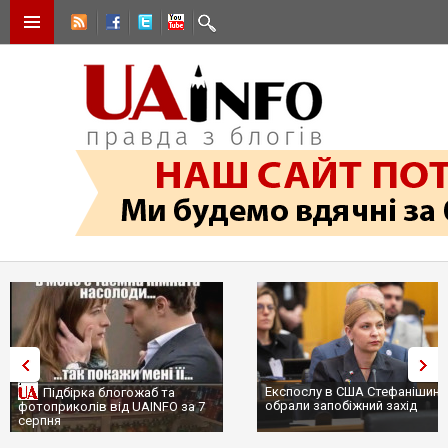
Експослу в США Стефанішині
Підбірка блогожаб та
обрали запобіжний захід
фотоприколів від UAINFO за 7
серпня