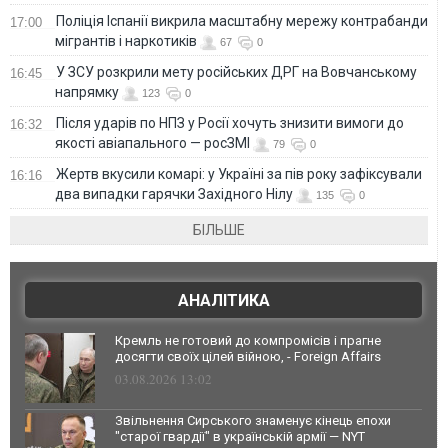
Поліція Іспанії викрила масштабну мережу контрабанди
17:00
мігрантів і наркотиків
67
0
У ЗСУ розкрили мету російських ДРГ на Вовчанському
16:45
напрямку
123
0
Після ударів по НПЗ у Росії хочуть знизити вимоги до
16:32
якості авіапального — росЗМІ
79
0
Жертв вкусили комарі: у Україні за пів року зафіксували
16:16
два випадки гарячки Західного Нілу
135
0
БІЛЬШЕ
АНАЛІТИКА
Кремль не готовий до компромісів і прагне
досягти своїх цілей війною, - Foreign Affairs
03.08.2026 13:02
Звільнення Сирського знаменує кінець епохи
"старої гвардії" в українській армії — NYT