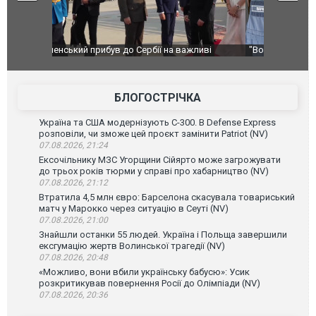
ливі
"Вони воюють, самі хочуть воювати, бо дурні": у
В окупован
Чернівцях водія маршрутки звільнили після
порт: над 
зневажливих слів про українських захисників.
ВІДЕО
ВІДЕО
БЛОГОСТРІЧКА
Україна та США модернізують С-300. В Defense Express
розповіли, чи зможе цей проєкт замінити Patriot (NV)
07.08.2026, 21:24
Ексочільнику МЗС Угорщини Сійярто може загрожувати
до трьох років тюрми у справі про хабарництво (NV)
07.08.2026, 21:12
Втратила 4,5 млн євро: Барселона скасувала товариський
матч у Марокко через ситуацію в Сеуті (NV)
07.08.2026, 21:00
Знайшли останки 55 людей. Україна і Польща завершили
ексгумацію жертв Волинської трагедії (NV)
07.08.2026, 20:48
«Можливо, вони вбили українську бабусю»: Усик
розкритикував повернення Росії до Олімпіади (NV)
07.08.2026, 20:36