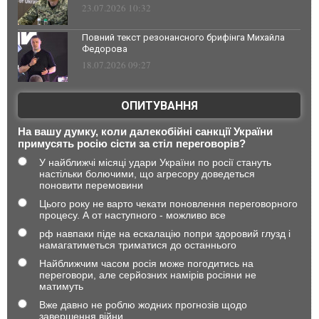
23.07.2026 10:32
Повний текст резонансного брифінга Михайла
Федорова
18.07.2026 09:27
ОПИТУВАННЯ
На вашу думку, коли далекобійні санкції України
примусять росію сісти за стіл переговорів?
У найближчі місяці удари України по росії стануть
настільки болючими, що агресору доведеться
поновити перемовини
Цього року не варто чекати поновлення переговорного
процесу. А от наступного - можливо все
рф навпаки піде на ескалацію попри здоровий глузд і
намагатиметься триматися до останнього
Найближчим часом росія може погодитись на
переговори, але серйозних намірів росіяни не
матимуть
Вже давно не роблю жодних прогнозів щодо
завершення війни