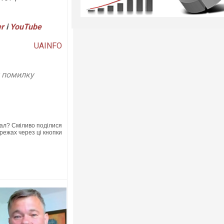
er
і
YouTube
UAINFO
у помилку
ал? Сміливо поділися
режах через ці кнопки