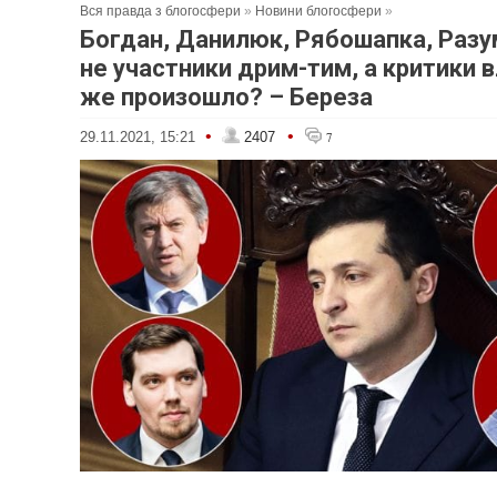
Вся правда з блогосфери
»
Новини блогосфери
»
Богдан, Данилюк, Рябошапка, Раз
не участники дрим-тим, а критики в
же произошло? – Береза
•
•
29.11.2021, 15:21
2407
7