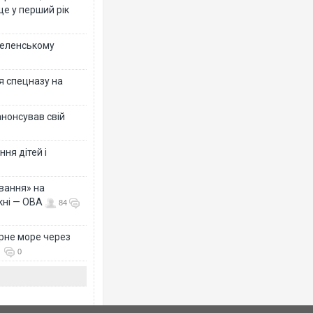
ще у перший рік
 Зеленському
я спецназу на
анонсував свій
ня дітей і
вання» на
кні — ОВА
84
рне море через
0