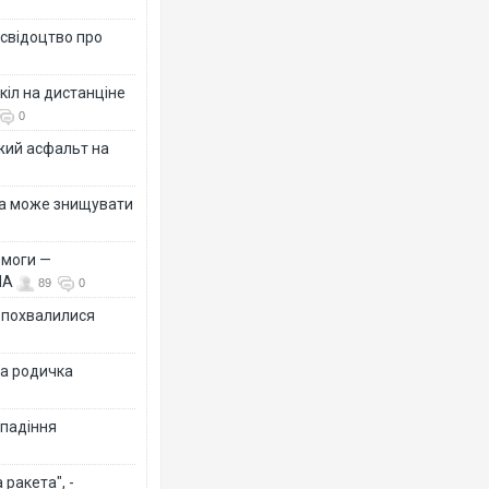
 свідоцтво про
кіл на дистанціне
0
жий асфальт на
їна може знищувати
емоги —
ША
89
0
Ф похвалилися
на родичка
 падіння
ракета", -