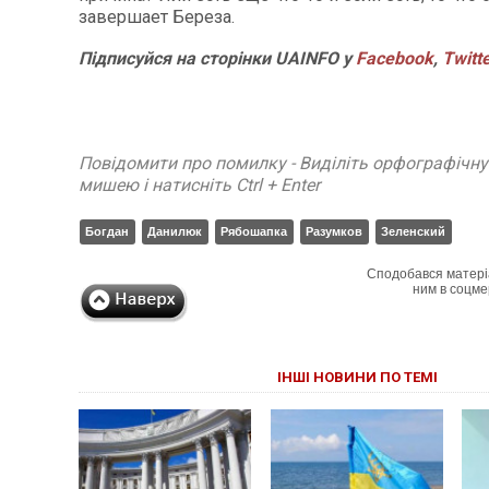
завершает Береза.
Підписуйся на сторінки UAINFO у
Facebook
,
Twitt
Повідомити про помилку - Виділіть орфографічн
мишею і натисніть Ctrl + Enter
Богдан
Данилюк
Рябошапка
Разумков
Зеленский
Сподобався матері
ним в соцме
ІНШІ НОВИНИ ПО ТЕМІ