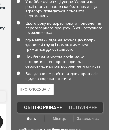
У найближчі місяці удари України по
к
росії стануть настільки болючими, що
ися
агресору доведеться поновити
перемовини
Цього року не варто чекати поновлення
переговорного процесу. А от наступного
нту
- можливо все
рф навпаки піде на ескалацію попри
здоровий глузд і намагатиметься
триматися до останнього
Найближчим часом росія може
погодитись на переговори, але
серйозних намірів росіяни не матимуть
Вже давно не роблю жодних прогнозів
щодо завершення війни
ОБГОВОРЮВАНЕ
|
ПОПУЛЯРНЕ
День
Місяць
За весь час