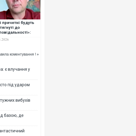
і причетні будуть
тягнуті до
повідальності»:
Ворог завдав комбінованого уд
дан відповів на
5.2026
двоє поранених. Ще десятеро 
дення проти нього
після атаки БПЛА по ринку на С
кцій. ВІДЕО
вила коментування ! »
: є влучання у
істо під ударом
отужних вибухів
ад базою, де
Одесу накрила потужна злива з
ураганним вітром
фантастичний