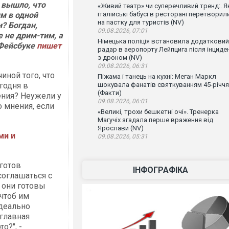
к вышло, что
«Живий театр» чи суперечливий тренд:. Я
м в одной
італійські бабусі в ресторані перетворил
на пастку для туристів (NV)
? Богдан,
09.08.2026, 07:01
 не дрим-тим, а
Німецька поліція встановила додатковий
 Фейсбуке
пишет
радар в аеропорту Лейпцига після інциде
з дроном (NV)
09.08.2026, 06:31
иной того, что
Піжама і танець на кухні: Меган Маркл
годня в
шокувала фанатів святкуванням 45-річчя
(Факти)
ения? Неужели у
09.08.2026, 06:01
 мнения, если
«Великі, трохи бешкетні очі». Тренерка
Магучіх згадала перше враження від
Ярослави (NV)
ми и
09.08.2026, 05:31
 готов
ІНФОГРАФІКА
оглашаться с
о они готовы
чтоб им
идеально
главная
о?", -