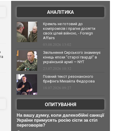
АНАЛІТИКА
Кремль не готовий до
компромісів і прагне досягти
своїх цілей війною, - Foreign
Affairs
03.08.2026 13:02
о
Звільнення Сирського знаменує
та
кінець епохи "старої гвардії" в
українській армії — NYT
23.07.2026 10:32
Повний текст резонансного
брифінга Михайла Федорова
18.07.2026 09:27
ОПИТУВАННЯ
На вашу думку, коли далекобійні санкції
України примусять росію сісти за стіл
переговорів?