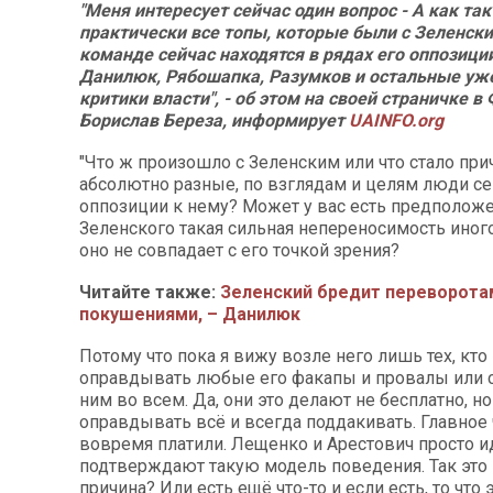
"Меня интересует сейчас один вопрос - А как та
практически все топы, которые были с Зеленски
команде сейчас находятся в рядах его оппозиции
Данилюк, Рябошапка, Разумков и остальные уже
критики власти", - об этом на своей страничке в
Борислав Береза, информирует
UAINFO.org
"Что ж произошло с Зеленским или что стало прич
абсолютно разные, по взглядам и целям люди се
оппозиции к нему? Может у вас есть предполож
Зеленского такая сильная непереносимость иного
оно не совпадает с его точкой зрения?
Читайте также:
Зеленский бредит переворота
покушениями, – Данилюк
Потому что пока я вижу возле него лишь тех, кто
оправдывать любые его факапы и провалы или с
ним во всем. Да, они это делают не бесплатно, н
оправдывать всё и всегда поддакивать. Главное 
вовремя платили. Лещенко и Арестович просто 
подтверждают такую модель поведения. Так это 
причина? Или есть ещё что-то и если есть, то что эт