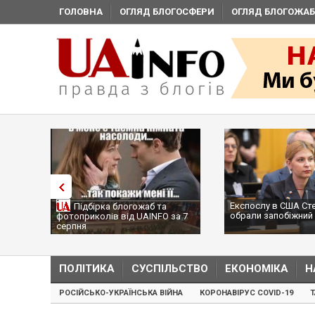
ГОЛОВНА
ОГЛЯД БЛОГОСФЕРИ
ОГЛЯД БЛОГОЖАБ
Експослу в США Ст
Підбірка блогожаб та
обрали запобіжний 
фотоприколів від UAINFO за 7
серпня
ПОЛІТИКА
СУСПІЛЬСТВО
ЕКОНОМІКА
Н
РОСІЙСЬКО-УКРАЇНСЬКА ВІЙНА
КОРОНАВІРУС COVID-19