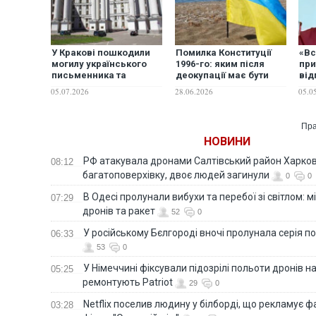
У Кракові пошкодили
Помилка Конституції
«Вс
могилу українського
1996-го: яким після
при
письменника та
деокупації має бути
від
науковця Богдана
статус Криму, на думку
Бог
05.07.2026
28.06.2026
05.0
Лепкого
експертів
вве
сан
Пра
НОВИНИ
РФ атакувала дронами Салтівський район Харкова
08:12
багатоповерхівку, двоє людей загинули
0
0
В Одесі пролунали вибухи та перебої зі світлом: м
07:29
дронів та ракет
52
0
У російському Бєлгороді вночі пролунала серія п
06:33
53
0
У Німеччині фіксували підозрілі польоти дронів н
05:25
ремонтують Patriot
29
0
Netflix поселив людину у білборді, що рекламує 
03:28