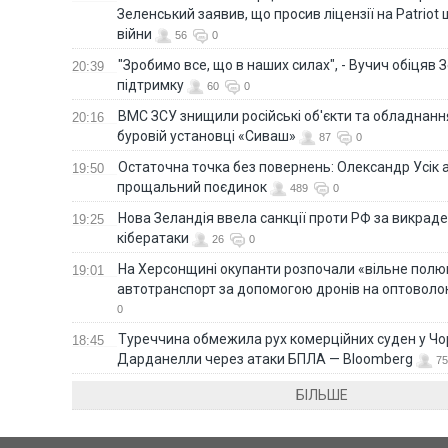
Зеленський заявив, що просив ліцензії на Patriot 
війни
56
0
"Зробимо все, що в наших силах", - Вучич обіцяв
20:39
підтримку
60
0
ВМС ЗСУ знищили російські об'єкти та обладнанн
20:16
буровій установці «Сиваш»
87
0
Остаточна точка без повернень: Олександр Усік 
19:50
прощальний поєдинок
489
0
Нова Зеландія ввела санкції проти РФ за викраден
19:25
кібератаки
26
0
На Херсонщині окупанти розпочали «вільне полю
19:01
автотранспорт за допомогою дронів на оптоволо
0
Туреччина обмежила рух комерційних суден у Чо
18:45
Дарданелли через атаки БПЛА — Bloomberg
75
БІЛЬШЕ