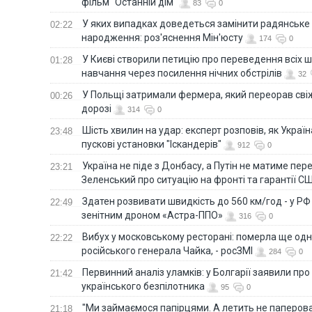
фільм "Останній дім"
83
0
У яких випадках доведеться замінити радянське
02:22
народження: роз'яснення Мін'юсту
174
0
У Києві створили петицію про переведення всіх ш
01:28
навчання через посилення нічних обстрілів
32
У Польщі затримали фермера, який переорав сві
00:26
дорозі
314
0
Шість хвилин на удар: експерт розповів, як Укра
23:48
пускові установки "Іскандерів"
912
0
Україна не піде з Донбасу, а Путін не матиме пер
23:21
Зеленський про ситуацію на фронті та гарантії С
Здатен розвивати швидкість до 560 км/год - у Р
22:49
зенітним дроном «Астра-ППО»
316
0
Вибух у московському ресторані: померла ще од
22:22
російського генерала Чайка, - росЗМІ
284
0
Первинний аналіз уламків: у Болгарії заявили про
21:42
українського безпілотника
95
0
"Ми займаємося папірцями. А летить не паперова 
21:18