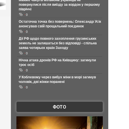
Майже чверть мільйона українців не
повернулися після виїзду за кордон у першому
півріччі
0
Остаточна точка без повернень: Олександр Усік
анонсував свій прощальний поєдинок
0
Дії РФ щодо повного захоплення грузинських
земель не залишаться без відповіді - спільна
заява чотирьох країн Заходу
0
Нічна атака дронів РФ на Київщину: загинули
троє осіб
0
У Коблевому через вибух міни в морі загинув
чоловік, дві жінки поранені
0
ФОТО