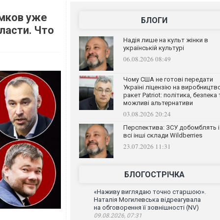
умков уже
БЛОГИ
ласти. Что
Надія лише на культ жінки в
українській культурі
06.08.2026 08:49
Чому США не готові передати
Україні ліцензію на виробництв
ракет Patriot: політика, безпека 
можливі альтернативи
03.08.2026 20:24
Перспектива: ЗСУ добомблять і
всі інші склади Wildberries
23.07.2026 11:31
БЛОГОСТРІЧКА
«Наживу виглядаю точно старшою».
Наталія Могилевська відреагувала
на обговорення її зовнішності (NV)
09.08.2026, 07:31