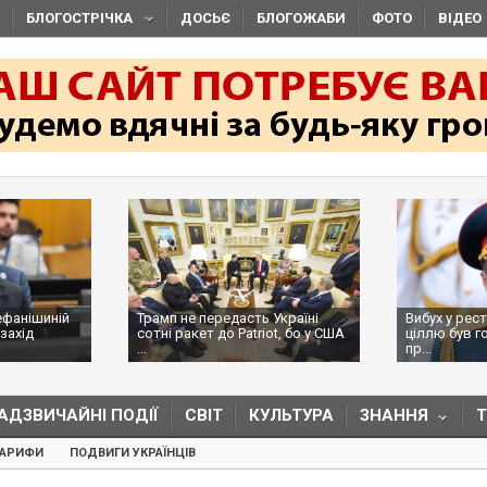
БЛОГОСТРІЧКА
ДОСЬЄ
БЛОГОЖАБИ
ФОТО
ВІДЕО
ефанішиній
Трамп не передасть Україні
Вибух у рес
захід
сотні ракет до Patriot, бо у США
ціллю був г
...
пр...
АДЗВИЧАЙНІ ПОДІЇ
СВІТ
КУЛЬТУРА
ЗНАННЯ
ТАРИФИ
ПОДВИГИ УКРАЇНЦІВ