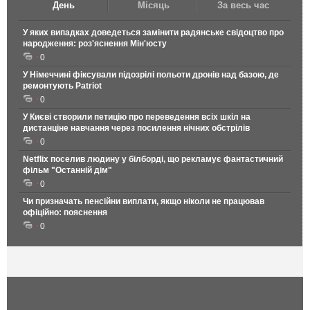
День
Місяць
За весь час
У яких випадках доведеться замінити радянське свідоцтво про
народження: роз'яснення Мін'юсту
0
У Німеччині фіксували підозрілі польоти дронів над базою, де
ремонтують Patriot
0
У Києві створили петицію про переведення всіх шкіл на
дистанціне навчання через посилення нічних обстрілів
0
Netflix поселив людину у білборді, що рекламує фантастичний
фільм "Останній дім"
0
Чи призначать пенсійни виплати, якщо ніколи не працював
офіційно: пояснення
0