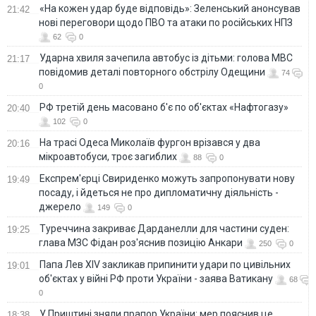
«На кожен удар буде відповідь»: Зеленський анонсував
21:42
нові переговори щодо ПВО та атаки по російських НПЗ
62
0
Ударна хвиля зачепила автобус із дітьми: голова МВС
21:17
повідомив деталі повторного обстрілу Одещини
74
0
РФ третій день масовано б'є по об'єктах «Нафтогазу»
20:40
102
0
На трасі Одеса Миколаїв фургон врізався у два
20:16
мікроавтобуси, троє загиблих
88
0
Експрем'єрці Свириденко можуть запропонувати нову
19:49
посаду, і йдеться не про дипломатичну діяльність -
джерело
149
0
Туреччина закриває Дарданелли для частини суден:
19:25
глава МЗС Фідан роз'яснив позицію Анкари
250
0
Папа Лев XIV закликав припинити удари по цивільних
19:01
об'єктах у війні РФ проти України - заява Ватикану
68
0
У Приштині зняли прапор України: мер пояснив це
18:38