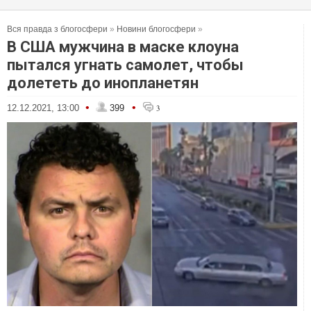
Вся правда з блогосфери
»
Новини блогосфери
»
В США мужчина в маске клоуна
пытался угнать самолет, чтобы
долететь до инопланетян
•
•
12.12.2021, 13:00
399
3