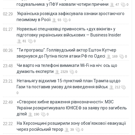
годувальника: у ПФУ назвали чотири причини
47
0
Українська розвідка зафіксувала ознаки зростаючого
02:29
песимізму в Росії
93
0
Норвезькі спецназівці привносять «дух вікінгів» у
01:27
підготовку українських військових — Business Insider
81
0
"Ти програєш". Голлівудський актор Ештон Кутчер
00:26
звернувся до Путіна після атаки РФ по Одесі
169
0
Чи варто на телефонi вимикати Wi-Fi на ніч: ось що
23:48
думають експерти
2329
0
Нетаньягу відхилив 15-пунктний план Трампа щодо
23:21
Гази та поставив умову для виведення військ
212
0
«Створює хибне враження рівнозначності»: МЗС
22:49
України розкритикувало ЮНІСЕФ за заяву про загибель
дітей
190
0
На Херсонщині розширили зону обов’язкової евакуації
22:22
через російський терор
39
0