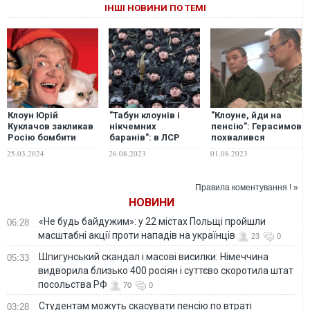
ІНШІ НОВИНИ ПО ТЕМІ
Клоун Юрій
"Табун клоунів і
"Клоуне, йди на
Куклачов закликав
нікчемних
пенсію": Герасимов
Росію бомбити
баранів": в ЛСР
похвалився
Європу і видав
висміяли військову
візитом "на
25.03.2024
26.08.2023
01.08.2023
маячню: вони
підготовку
передову на
вживлятимуть у
"кадирівців"
Запоріжжі" і був
нас чіпи, щоб ми
висміяний
Правила коментування ! »
були їхніми рабами
росіянами. ВІДЕО
НОВИНИ
«Не будь байдужим»: у 22 містах Польщі пройшли
06:28
масштабні акції проти нападів на українців
23
0
Шпигунський скандал і масові висилки: Німеччина
05:33
видворила близько 400 росіян і суттєво скоротила штат
посольства РФ
70
0
Студентам можуть скасувати пенсію по втраті
03:28