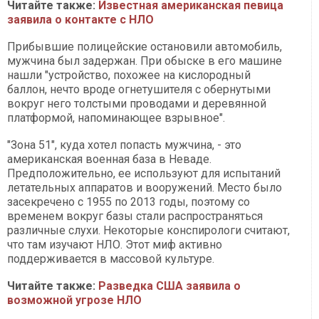
Читайте также:
Известная американская певица
заявила о контакте с НЛО
Прибывшие полицейские остановили автомобиль,
мужчина был задержан. При обыске в его машине
нашли "устройство, похожее на кислородный
баллон, нечто вроде огнетушителя с обернутыми
вокруг него толстыми проводами и деревянной
платформой, напоминающее взрывное".
"Зона 51", куда хотел попасть мужчина, - это
американская военная база в Неваде.
Предположительно, ее используют для испытаний
летательных аппаратов и вооружений. Место было
засекречено с 1955 по 2013 годы, поэтому со
временем вокруг базы стали распространяться
различные слухи. Некоторые конспирологи считают,
что там изучают НЛО. Этот миф активно
поддерживается в массовой культуре.
Читайте также:
Разведка США заявила о
возможной угрозе НЛО