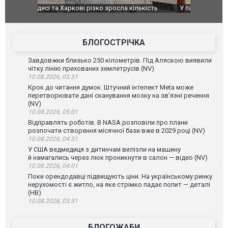
ькість
У парламенті Косово прем'єра закидали яйцями
Приїхав за
до українс
зіркового 
БЛОГОСТРІЧКА
Завдовжки близько 250 кілометрів. Під Аляскою виявили
чітку лінію прихованих землетрусів (NV)
10.08.2026, 05:31
Крок до читання думок. Штучний інтелект Meta може
перетворювати дані сканування мозку на зв’язні речення
(NV)
10.08.2026, 05:01
Відправлять роботів. В NASA розповіли про плани
розпочати створення місячної бази вже в 2029 році (NV)
10.08.2026, 04:31
У США ведмедиця з дитинчам вилізли на машину
й намагались через люк проникнути в салон — відео (NV)
10.08.2026, 04:01
Поки орендодавці підвищують ціни. На українському ринку
нерухомості є житло, на яке стрімко падає попит — деталі
(НВ)
10.08.2026, 03:31
БЛОГОЖАБИ