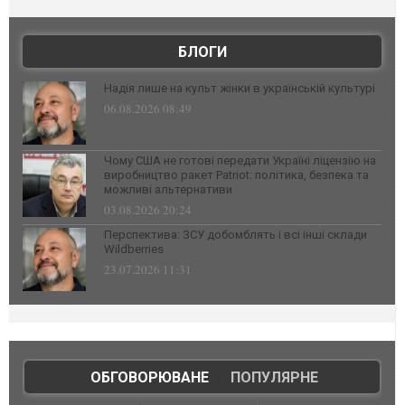
БЛОГИ
Надія лише на культ жінки в українській культурі
06.08.2026 08:49
Чому США не готові передати Україні ліцензію на
виробництво ракет Patriot: політика, безпека та
можливі альтернативи
03.08.2026 20:24
Перспектива: ЗСУ добомблять і всі інші склади
Wildberries
23.07.2026 11:31
ОБГОВОРЮВАНЕ
|
ПОПУЛЯРНЕ