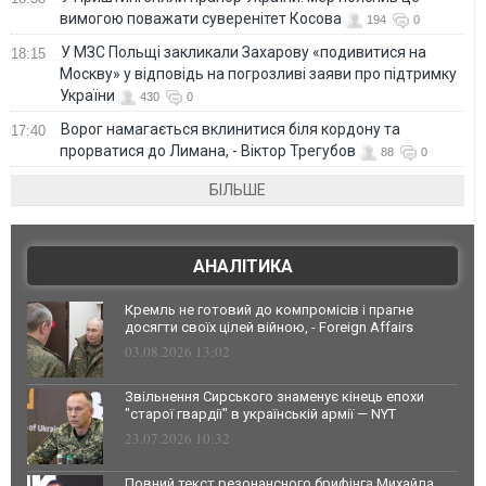
вимогою поважати суверенітет Косова
194
0
У МЗС Польщі закликали Захарову «подивитися на
18:15
Москву» у відповідь на погрозливі заяви про підтримку
України
430
0
Ворог намагається вклинитися біля кордону та
17:40
прорватися до Лимана, - Віктор Трегубов
88
0
БІЛЬШЕ
АНАЛІТИКА
Кремль не готовий до компромісів і прагне
досягти своїх цілей війною, - Foreign Affairs
03.08.2026 13:02
Звільнення Сирського знаменує кінець епохи
"старої гвардії" в українській армії — NYT
23.07.2026 10:32
Повний текст резонансного брифінга Михайла