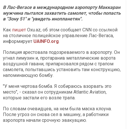
В Лас-Вегасе
в международном аэропорту Маккаран
мужчина пытался захватить самолет, чтобы попасть
в "Зону 51" и "увидеть инопланетян".
Как
пишет
Оxu.az, об этом сообщает CNN со ссылкой
на столичное полицейское управление Лас-Вегаса,
информирует
UAINFO.org
.
Полиция арестовала подозреваемого в аэропорту. Он
угнал лимузин и, протаранив металлические ворота
воздушной гавани, припарковался рядом с трапом
самолета, попытавшись установить там конструкцию,
напоминающую бомбу.
"У меня чертова бомба. Я собираюсь взорвать это
место", - сказал он сотрудникам Atlantic Aviation,
которые застали его возле трапа.
По словам очевидцев, на нем была маска клоуна.
После угроз он снова сел в машину, а работники
аэропорта начали срочную эвакуацию.