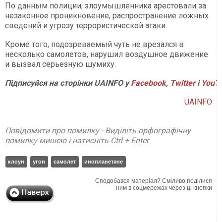
По данным полиции, злоумышленника арестовали за
незаконное проникновение, распространение ложных
сведений и угрозу террористической атаки.
Кроме того, подозреваемый чуть не врезался в
несколько самолетов, нарушил воздушное движение
и вызвал серьезную шумиху.
Підписуйся на сторінки UAINFO у
Facebook
,
Twitter
і
YouT
UAINFO
Повідомити про помилку - Виділіть орфографічну
помилку мишею і натисніть Ctrl + Enter
клоун
угон
самолет
инопланетяне
Сподобався матеріал? Сміливо поділися
ним в соцмережах через ці кнопки