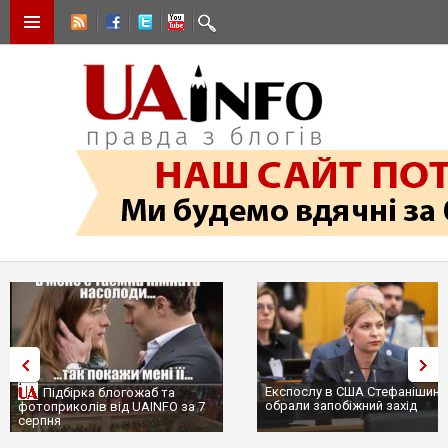
Експослу в США Стефанішині
Підбірка блогожаб та
обрали запобіжний захід
фотоприколів від UAINFO за 7
серпня