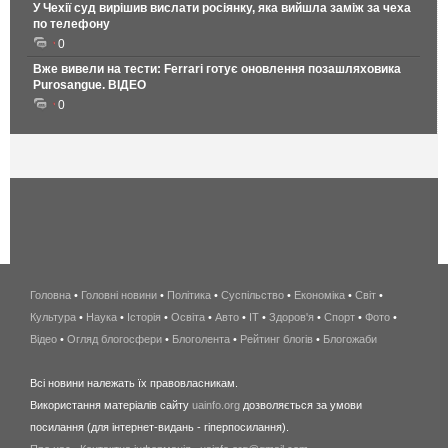
У Чехії суд вирішив вислати росіянку, яка вийшла заміж за чеха
по телефону
0
Вже вивели на тести: Ferrari готує оновлення позашляховика
Purosangue. ВІДЕО
0
Головна
•
Головні новини
•
Політика
•
Суспільство
•
Економіка
беспроводной
•
Світ
•
Культура
•
Наука
•
Історія
•
Освіта
•
Авто
•
IT
•
Здоров'я
интернет
•
Спорт
•
Фото
•
Відео
•
Огляд блогосфери
•
Блоголента
•
Рейтинг блогів
киев
•
Блогожаби
и
Всі новини належать їх правовласникам.
область
Використання матеріалів сайту
uainfo.org
дозволяється за умови
wimax
посилання (для інтернет-видань - гіперпосилання).
интернет