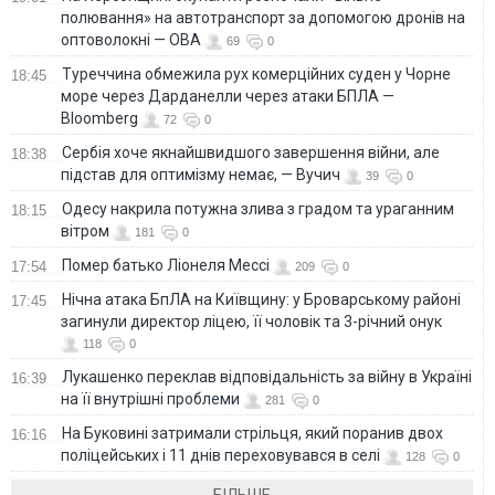
полювання» на автотранспорт за допомогою дронів на
оптоволокні — ОВА
69
0
Туреччина обмежила рух комерційних суден у Чорне
18:45
море через Дарданелли через атаки БПЛА —
Bloomberg
72
0
Сербія хоче якнайшвидшого завершення війни, але
18:38
підстав для оптимізму немає, — Вучич
39
0
Одесу накрила потужна злива з градом та ураганним
18:15
вітром
181
0
Помер батько Ліонеля Мессі
17:54
209
0
Нічна атака БпЛА на Київщину: у Броварському районі
17:45
загинули директор ліцею, її чоловік та 3-річний онук
118
0
Лукашенко переклав відповідальність за війну в Україні
16:39
на її внутрішні проблеми
281
0
На Буковині затримали стрільця, який поранив двох
16:16
поліцейських і 11 днів переховувався в селі
128
0