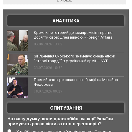
БІЛЬШЕ
АНАЛІТИКА
Кремль не готовий до компромісів і прагне
досягти своїх цілей війною, - Foreign Affairs
03.08.2026 13:02
Звільнення Сирського знаменує кінець епохи
"старої гвардії" в українській армії — NYT
23.07.2026 10:32
Повний текст резонансного брифінга Михайла
Федорова
18.07.2026 09:27
ОПИТУВАННЯ
На вашу думку, коли далекобійні санкції України
примусять росію сісти за стіл переговорів?
У найближчі місяці удари України по росії стануть