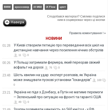
BMW
кроссовер
iX M60
iX Flow
цвет
Сподобався матеріал? Сміливо поділися
ним в соцмережах через ці кнопки
Правила коментування ! »
НОВИНИ
У Києві створили петицію про переведення всіх шкіл на
01:28
дистанціне навчання через посилення нічних обстрілів
11
0
У Польщі затримали фермера, який переорав свіжий
00:26
асфальт на дорозі
76
0
Шість хвилин на удар: експерт розповів, як Україна
23:48
може знищувати пускові установки "Іскандерів"
100
0
Україна не піде з Донбасу, а Путін не матиме перемоги
23:21
— Зеленський про ситуацію на фронті та гарантії США
49
0
Здатен розвивати швидкість до 560 км/год - у РФ
22:49