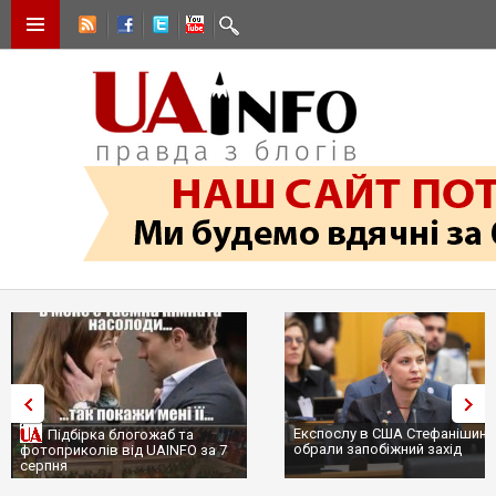
Експослу в США Стефанішині
Підбірка блогожаб та
обрали запобіжний захід
фотоприколів від UAINFO за 7
серпня