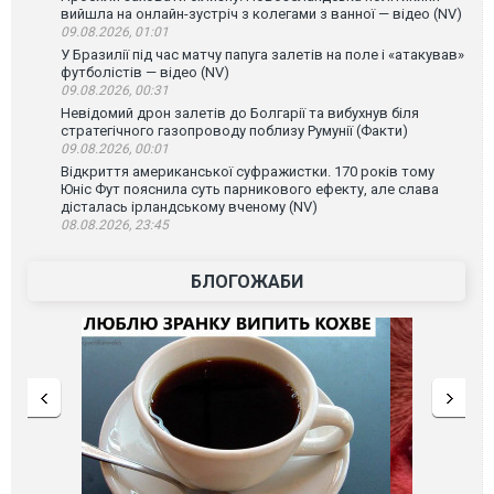
вийшла на онлайн-зустріч з колегами з ванної — відео (NV)
09.08.2026, 01:01
У Бразилії під час матчу папуга залетів на поле і «атакував»
футболістів — відео (NV)
09.08.2026, 00:31
Невідомий дрон залетів до Болгарії та вибухнув біля
стратегічного газопроводу поблизу Румунії (Факти)
09.08.2026, 00:01
Відкриття американської суфражистки. 170 років тому
Юніс Фут пояснила суть парникового ефекту, але слава
дісталась ірландському вченому (NV)
08.08.2026, 23:45
БЛОГОЖАБИ