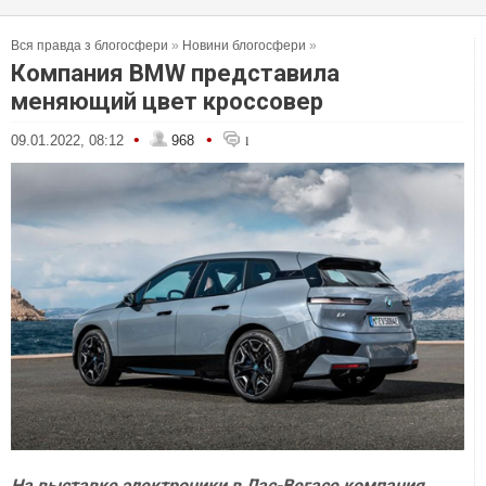
Вся правда з блогосфери
»
Новини блогосфери
»
Компания BMW представила
меняющий цвет кроссовер
•
•
09.01.2022, 08:12
968
1
На выставке электроники в Лас-Вегасе компания