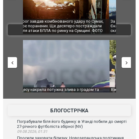
по Сумах,
За 2000 кілометрів від кордону з Україною: в
"Мої іграш
траждали
Єкатеринбурзі після атаки дронів загорівся
суперкарів
ВІДЕО
ині. ФОТО
склад Wildberries. ФОТО. ВІДЕО
дом та
Вже вивели на тести: Ferrari готує оновлення
Вийшов тре
позашляховика Purosangue. ВІДЕО
фільму "Аф
БЛОГОСТРІЧКА
Пограбували біля його будинку: в Уганді побили до смерті
27-річного футболіста збірної (NV)
09.08.2026, 01:31
Просили заховати білизну. Новозеландська політикиня