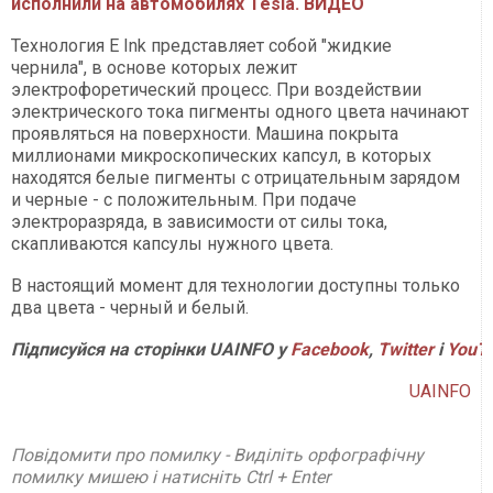
исполнили на автомобилях Tesla. ВИДЕО
Технология E Ink представляет собой "жидкие
чернила", в основе которых лежит
электрофоретический процесс. При воздействии
электрического тока пигменты одного цвета начинают
проявляться на поверхности. Машина покрыта
миллионами микроскопических капсул, в которых
находятся белые пигменты с отрицательным зарядом
и черные - с положительным. При подаче
электроразряда, в зависимости от силы тока,
скапливаются капсулы нужного цвета.
В настоящий момент для технологии доступны только
два цвета - черный и белый.
Підписуйся на сторінки UAINFO у
Facebook
,
Twitter
і
YouT
UAINFO
Повідомити про помилку - Виділіть орфографічну
помилку мишею і натисніть Ctrl + Enter