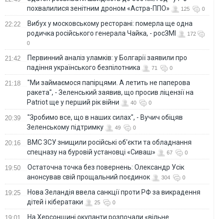
похвалилися зенітним дроном «Астра-ППО»
125
0
Вибух у московському ресторані: померла ще одна
22:22
родичка російського генерала Чайка, - росЗМІ
172
0
Первинний аналіз уламків: у Болгарії заявили про
21:42
падіння українського безпілотника
71
0
"Ми займаємося папірцями. А летить не паперова
21:18
ракета", - Зеленський заявив, що просив ліцензії на
Patriot ще у перший рік війни
40
0
"Зробимо все, що в наших силах", - Вучич обіцяв
20:39
Зеленському підтримку
49
0
ВМС ЗСУ знищили російські об'єкти та обладнання
20:16
спецназу на буровій установці «Сиваш»
67
0
Остаточна точка без повернень: Олександр Усік
19:50
анонсував свій прощальний поєдинок
304
0
Нова Зеландія ввела санкції проти РФ за викрадення
19:25
дітей і кібератаки
25
0
На Херсонщині окупанти розпочали «вільне
19:01