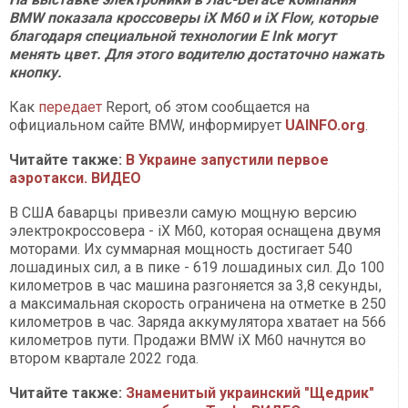
BMW показала кроссоверы iX M60 и iX Flow, которые
благодаря специальной технологии E Ink могут
менять цвет. Для этого водителю достаточно нажать
кнопку.
Как
передает
Report, об этом сообщается на
официальном сайте BMW, информирует
UAINFO.org
.
Читайте также:
В Украине запустили первое
аэротакси. ВИДЕО
В США баварцы привезли самую мощную версию
электрокроссовера - iX M60, которая оснащена двумя
моторами. Их суммарная мощность достигает 540
лошадиных сил, а в пике - 619 лошадиных сил. До 100
километров в час машина разгоняется за 3,8 секунды,
а максимальная скорость ограничена на отметке в 250
километров в час. Заряда аккумулятора хватает на 566
километров пути. Продажи BMW iX M60 начнутся во
втором квартале 2022 года.
Читайте также:
Знаменитый украинский "Щедрик"