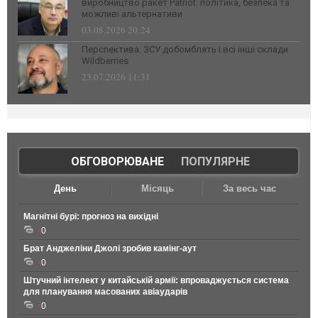
виробництво ракет Patriot: політика, безпека та
можливі альтернативи
03.08.2026 20:24
Перспектива: ЗСУ добомблять і всі інші склади
Wildberries
23.07.2026 11:31
ОБГОВОРЮВАНЕ
|
ПОПУЛЯРНЕ
День
Місяць
За весь час
Магнітні бурі: прогноз на вихідні
0
Брат Анджеліни Джолі зробив камінг-аут
0
Штучний інтелект у китайській армії: впроваджується система
для планування масованих авіаударів
0