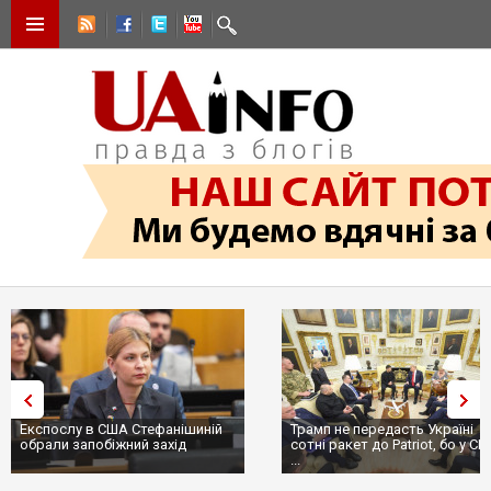
Експослу в США Стефанішиній
Трамп не передасть Україні
обрали запобіжний захід
сотні ракет до Patriot, бо у США
...