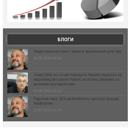
БЛОГИ
Надія лише на культ жінки в українській культурі
06.08.2026 08:49
Чому США не готові передати Україні ліцензію на
виробництво ракет Patriot: політика, безпека та
можливі альтернативи
03.08.2026 20:24
Перспектива: ЗСУ добомблять і всі інші склади
Wildberries
23.07.2026 11:31