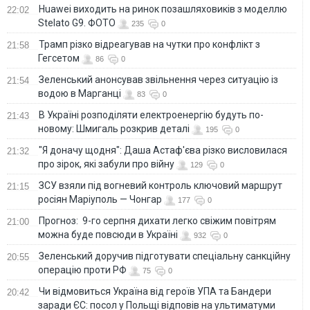
Huawei виходить на ринок позашляховиків з моделлю
22:02
Stelato G9. ФОТО
235
0
Трамп різко відреагував на чутки про конфлікт з
21:58
Гегсетом
86
0
Зеленський анонсував звільнення через ситуацію із
21:54
водою в Марганці
83
0
В Україні розподіляти електроенергію будуть по-
21:43
новому: Шмигаль розкрив деталі
195
0
"Я доначу щодня": Даша Астаф'єва різко висловилася
21:32
про зірок, які забули про війну
129
0
ЗСУ взяли під вогневий контроль ключовий маршрут
21:15
росіян Маріуполь — Чонгар
177
0
Прогноз: 9-го серпня дихати легко свіжим повітрям
21:00
можна буде повсюди в Україні
932
0
Зеленський доручив підготувати спеціальну санкційну
20:55
операцію проти РФ
75
0
Чи відмовиться Україна від героїв УПА та Бандери
20:42
заради ЄС: посол у Польщі відповів на ультиматуми