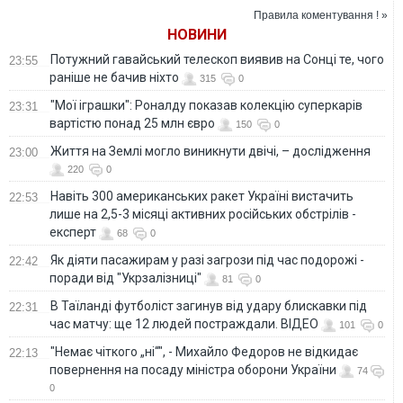
допомогу Україні
Правила коментування ! »
НОВИНИ
Потужний гавайський телескоп виявив на Сонці те, чого
23:55
раніше не бачив ніхто
315
0
"Мої іграшки": Роналду показав колекцію суперкарів
23:31
вартістю понад 25 млн євро
150
0
Життя на Землі могло виникнути двічі, – дослідження
23:00
220
0
Навіть 300 американських ракет Україні вистачить
22:53
лише на 2,5-3 місяці активних російських обстрілів -
експерт
68
0
Як діяти пасажирам у разі загрози під час подорожі -
22:42
поради від "Укрзалізниці"
81
0
В Таїланді футболіст загинув від удару блискавки під
22:31
час матчу: ще 12 людей постраждали. ВІДЕО
101
0
"Немає чіткого „ні“", - Михайло Федоров не відкидає
22:13
повернення на посаду міністра оборони України
74
0