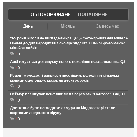
ОБГОВОРЮВАНЕ
|
ПОПУЛЯРНЕ
День
Місяць
За весь час
"65 років ніколи не виглядали краще", - фото-привітання Мішель
Обами до дня народження екс-президента США зібрало майже
мільйон лайків
0
Audi готується до випуску нового покоління позашляховика Q8
0
Рецепт молодості виявився простішим: володіння кількома
мовами омолоджує мозок на десяток років
0
Неймар влаштував конфлікт після перемоги "Сантоса". ВІДЕО
0
Достатньо було погладити: лемури на Мадагаскарі стали
жертвами людського вірусу
0