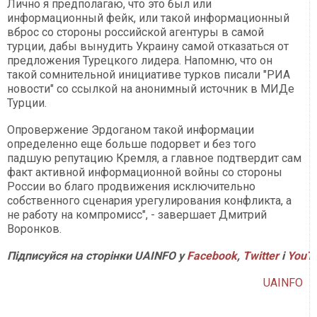
Лично я предполагаю, что это был или
информационный фейк, или такой информационный
вброс со стороны российской агентуры в самой
турции, дабы вынудить Украину самой отказаться от
предложения Турецкого лидера. Напомню, что он
такой сомнительной инициативе турков писали "РИА
новости" со ссылкой на анонимный источник в МИДе
Турции.
Опровержение Эрдоганом такой информации
определенно еще больше подорвет и без того
падшую репутацию Кремля, а главное подтвердит сам
факт активной информационной войны со стороны
России во благо продвижения исключительно
собственного сценария урегулирования конфликта, а
не работу на компромисс", - завершает Дмитрий
Воронков.
Підписуйся на сторінки UAINFO у
Facebook
,
Twitter
і
YouT
UAINFO