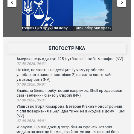
чили нову
Сили оборони уразили Ярославський НПЗ:
Неймар вла
губернатор регіону заявив про наймасштабнішу
"Сантоса".
атаку. ВІДЕО
БЛОГОСТРІЧКА
Американець одягнув 125 футболок і пробіг марафон (NV)
07.08.2026, 06:31
Не ціни, не якість і не дефіцит: і у чому проблема
улюбленого напою покоління Z, навколо якого хайп
у всьому світі (NV)
07.08.2026, 06:01
Знайшли більш прибутковий напрямок. Shell продає весь
свій «зелений» бізнес у Європі (NV)
07.08.2026, 05:31
Убивство Ігоря Комарова. Ветеран Kraken Новостройний
після повернення з Балі два тижні не виходив з дому — ЗМІ
(NV)
07.08.2026, 05:01
«Розумів, що мій досвід потрібен на фронті»: історія
медика на псевдо Шаман, який рятує життя на полі бою