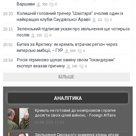
Варшави
358
0
Колишній головний тренер "Шахтаря" очолив один із
20:33
найкращих клубів Саудівської Аравії
111
0
Зеленський підписав укази про звільнення ще чотирьох
20:15
послів
150
0
Битва за Арктику: як кремль втрачає регіон через
20:01
імперські амбіції, – ГУР
659
0
Росія терміново шукає заміну своїм "Іскандерам":
19:54
експерт вказав причину
540
0
БІЛЬШЕ
АНАЛІТИКА
Кремль не готовий до компромісів і прагне
досягти своїх цілей війною, - Foreign Affairs
03.08.2026 13:02
Звільнення Сирського знаменує кінець епохи