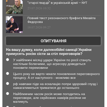
"старої гвардії" в українській армії — NYT
23.07.2026 10:32
Повний текст резонансного брифінга Михайла
Федорова
18.07.2026 09:27
ОПИТУВАННЯ
На вашу думку, коли далекобійні санкції України
примусять росію сісти за стіл переговорів?
У найближчі місяці удари України по росії стануть
настільки болючими, що агресору доведеться
поновити перемовини
Цього року не варто чекати поновлення переговорного
процесу. А от наступного - можливо все
рф навпаки піде на ескалацію попри здоровий глузд і
намагатиметься триматися до останнього
Найближчим часом росія може погодитись на
переговори, але серйозних намірів росіяни не
матимуть