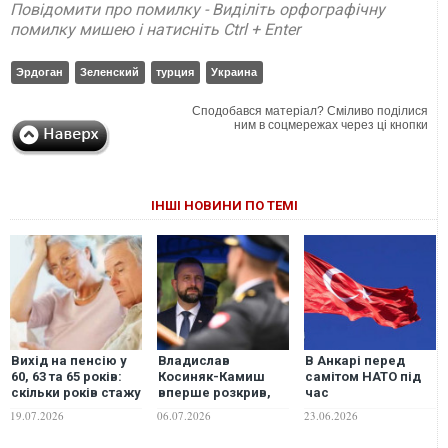
Повідомити про помилку - Виділіть орфографічну
помилку мишею і натисніть Ctrl + Enter
Эрдоган
Зеленский
турция
Украина
Сподобався матеріал? Сміливо поділися
ним в соцмережах через ці кнопки
ІНШІ НОВИНИ ПО ТЕМІ
Вихід на пенсію у
Владислав
В Анкарі перед
60, 63 та 65 років:
Косиняк-Камиш
самітом НАТО під
скільки років стажу
вперше розкрив,
час
знадобиться
скільки Польща
антитерористичної
19.07.2026
06.07.2026
23.06.2026
українцям у 2026–
витратила на
операції затримали
2027 роках
військову
209 осіб