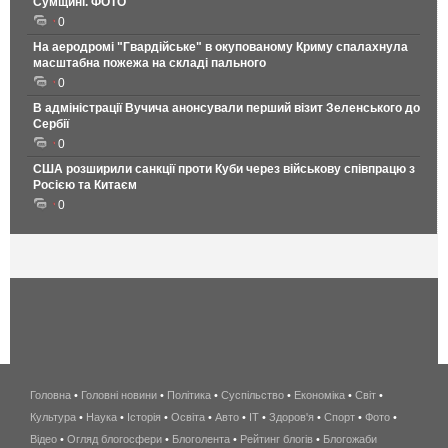
Сумщині. ФОТО
0
На аеродромі "Гвардійське" в окупованому Криму спалахнула
масштабна пожежа на складі пального
0
В адміністрації Вучича анонсували перший візит Зеленського до
Сербії
0
США розширили санкції проти Куби через військову співпрацю з
Росією та Китаєм
0
Головна
•
Головні новини
•
Політика
•
Суспільство
•
Економіка
беспроводной
•
Світ
•
Культура
•
Наука
•
Історія
•
Освіта
•
Авто
•
IT
•
Здоров'я
интернет
•
Спорт
•
Фото
•
Відео
•
Огляд блогосфери
•
Блоголента
•
Рейтинг блогів
киев
•
Блогожаби