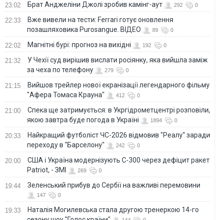
Брат Анджеліни Джолі зробив камінг-аут
23:02
292
0
Вже вивели на тести: Ferrari готує оновлення
22:33
позашляховика Purosangue. ВІДЕО
89
0
Магнітні бурі: прогноз на вихідні
22:02
192
0
У Чехії суд вирішив вислати росіянку, яка вийшла заміж
21:32
за чеха по телефону
279
0
Вийшов трейлер нової екранізації легендарного фільму
21:15
"Афера Томаса Крауна"
412
0
Спека ще затримується: в Укргідрометцентрі розповіли,
21:00
якою завтра буде погода в Україні
1894
0
Найкращий футболіст ЧС-2026 відмовив "Реалу" заради
20:33
переходу в "Барселону"
242
0
США і Україна модернізують С-300 через дефіцит ракет
20:00
Patriot, - ЗМІ
269
0
Зеленський прибув до Сербії на важливі перемовини
19:44
147
0
Наталія Могилевська стала другою тренеркою 14-го
19:33
сезону шоу "Голос країни"