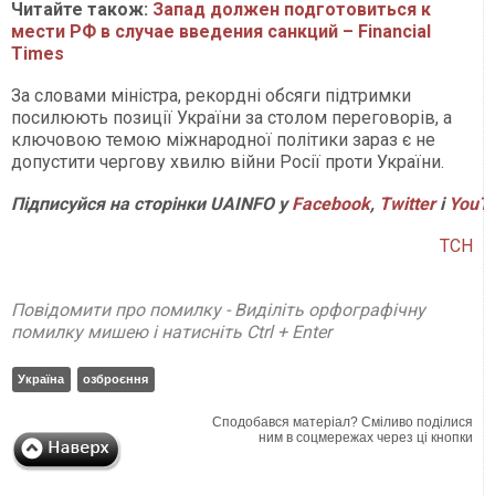
Читайте також:
Запад должен подготовиться к
мести РФ в случае введения санкций – Financial
Times
За словами міністра, рекордні обсяги підтримки
посилюють позиції України за столом переговорів, а
ключовою темою міжнародної політики зараз є не
допустити чергову хвилю війни Росії проти України.
Підписуйся на сторінки UAINFO у
Facebook
,
Twitter
і
YouT
ТСН
Повідомити про помилку - Виділіть орфографічну
помилку мишею і натисніть Ctrl + Enter
Україна
озброєння
Сподобався матеріал? Сміливо поділися
ним в соцмережах через ці кнопки