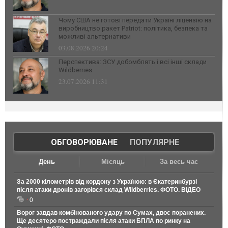
Чому США не готові передати Україні ліцензію на
виробництво ракет Patriot: політика, безпека та
можливі альтернативи
03.08.2026 20:24
Перспектива: ЗСУ добомблять і всі інші склади
Wildberries
23.07.2026 11:31
ОБГОВОРЮВАНЕ
|
ПОПУЛЯРНЕ
День
Місяць
За весь час
За 2000 кілометрів від кордону з Україною: в Єкатеринбурзі
після атаки дронів загорівся склад Wildberries. ФОТО. ВІДЕО
0
Ворог завдав комбінованого удару по Сумах, двоє поранених.
Ще десятеро постраждали після атаки БПЛА по ринку на