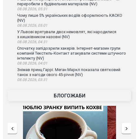
переробили з будівельних матеріалів (NV)
08.08.2026, 05:31
Чому лише 5% українських водіїв оформлюють КАСКО
(NV)
08.08.2026, 05:01
У Львові врятували двох немовлят, які народилися
з кишківником назовні (NV)
08.08.2026, 04:31
Спочатку запідозрили хакерів. Інтернет-магазин групи
компаній Текстиль-Контакт атакували системи штучного
інтелекту (NV)
08.08.2026, 04:01
Знімав принц Гаррі. Меган Маркл показала святковий
танок з нагоди свого 45-річчя (NV)
08.08.2026, 03:31
БЛОГОЖАБИ