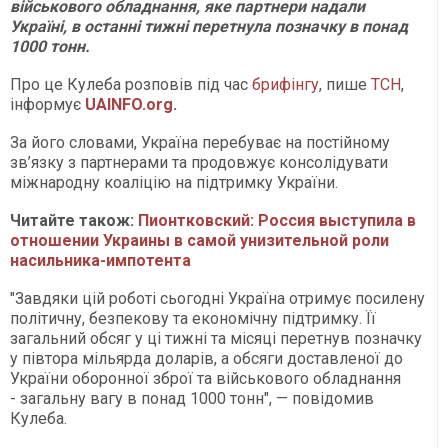
військового обладнання, яке партнери надали
Україні, в останні тижні перетнула позначку в понад
1000 тонн.
Про це Кулеба розповів під час
брифінгу
, пише
ТСН
,
інформує
UAINFO.org
.
За його словами, Україна перебуває на постійному
зв’язку з партнерами та продовжує консолідувати
міжнародну коаліцію на підтримку України.
Читайте також:
Пионтковский: Россия выступила в
отношении Украины в самой унизительной роли
насильника-импотента
"Завдяки цій роботі сьогодні Україна отримує посилену
політичну, безпекову та економічну підтримку. Її
загальний обсяг у ці тижні та місяці перетнув позначку
у півтора мільярда доларів, а обсяги доставленої до
України оборонної зброї та військового обладнання
- загальну вагу в понад 1000 тонн", — повідомив
Кулеба.