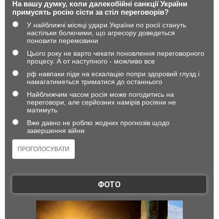
На вашу думку, коли далекобійні санкції України
примусять росію сісти за стіл переговорів?
У найближчі місяці удари України по росії стануть
настільки болючими, що агресору доведеться
поновити перемовини
Цього року не варто чекати поновлення переговорного
процесу. А от наступного - можливо все
рф навпаки піде на ескалацію попри здоровий глузд і
намагатиметься триматися до останнього
Найближчим часом росія може погодитись на
переговори, але серйозних намірів росіяни не
матимуть
Вже давно не роблю жодних прогнозів щодо
завершення війни
ФОТО