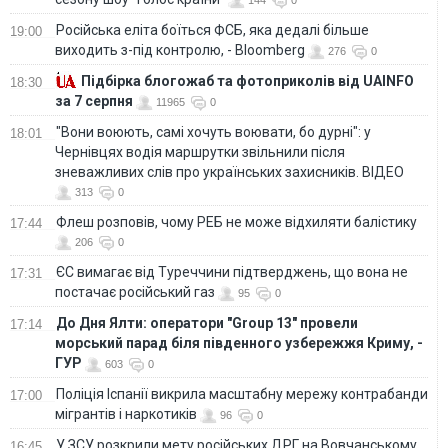
144
0
Російська еліта боїться ФСБ, яка дедалі більше
19:00
виходить з-під контролю, - Bloomberg
276
0
Підбірка блогожаб та фотоприколів від UAINFO
18:30
за 7 серпня
11965
0
"Вони воюють, самі хочуть воювати, бо дурні": у
18:01
Чернівцях водія маршрутки звільнили після
зневажливих слів про українських захисників. ВІДЕО
313
0
Флеш розповів, чому РЕБ не може відхиляти балістику
17:44
206
0
ЄС вимагає від Туреччини підтверджень, що вона не
17:31
постачає російський газ
95
0
До Дня Ялти: оператори "Group 13" провели
17:14
морський парад біля південного узбережжя Криму, -
ГУР
603
0
Поліція Іспанії викрила масштабну мережу контрабанди
17:00
мігрантів і наркотиків
96
0
У ЗСУ розкрили мету російських ДРГ на Вовчанському
16:45