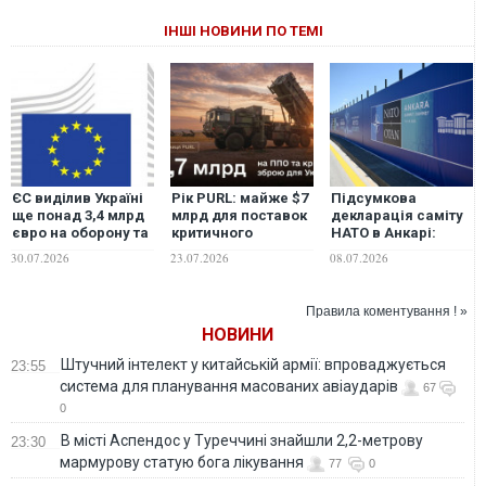
ІНШІ НОВИНИ ПО ТЕМІ
ЄС виділив Україні
Рік PURL: майже $7
Підсумкова
ще понад 3,4 млрд
млрд для поставок
декларація саміту
євро на оборону та
критичного
НАТО в Анкарі:
озброєння
озброєння для
Україні підтвердили
30.07.2026
23.07.2026
08.07.2026
України
70 млрд євро
допомоги
Правила коментування ! »
НОВИНИ
Штучний інтелект у китайській армії: впроваджується
23:55
система для планування масованих авіаударів
67
0
В місті Аспендос у Туреччині знайшли 2,2-метрову
23:30
мармурову статую бога лікування
77
0