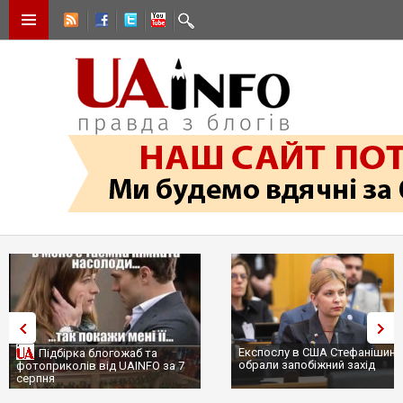
Експослу в США Стефанішині
Підбірка блогожаб та
обрали запобіжний захід
фотоприколів від UAINFO за 7
серпня