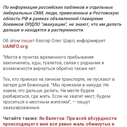
По информации российских пабликов и отдельных
либеральных СМИ, люди, привезенные в Ростовскую
область РФ в рамках объявленной главарями
боевиков ОРДЛО "эвакуации", не знают, что им делать
дальше и находятся в растерянности.
Об этом
пишет
блогер Олег Шарп, информирует
UAINFO.org
.
"Места в пунктах временного пребывания
закончились, еды, туалетов, связи с родными и
возможности вернуться обратно также нет.
Тех, кто приехал на личном транспорте, не пускают в
лагеря для беженцев. "Мы приехали в никуда. Не
знаем, что дальше делать. На месте будем
разбираться, где жить. Если не хватит мест, будем
проситься к местным жителям", — пишут
эвакуированные.
Читайте также:
Ян Валетов: При всей абсурдности
происходящего мне все равно жаль обманутых и