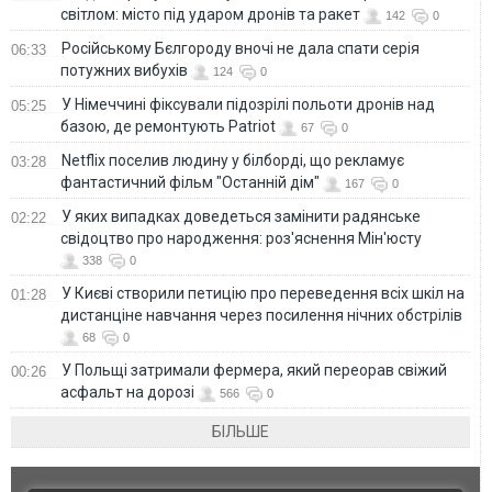
світлом: місто під ударом дронів та ракет
142
0
Російському Бєлгороду вночі не дала спати серія
06:33
потужних вибухів
124
0
У Німеччині фіксували підозрілі польоти дронів над
05:25
базою, де ремонтують Patriot
67
0
Netflix поселив людину у білборді, що рекламує
03:28
фантастичний фільм "Останній дім"
167
0
У яких випадках доведеться замінити радянське
02:22
свідоцтво про народження: роз'яснення Мін'юсту
338
0
У Києві створили петицію про переведення всіх шкіл на
01:28
дистанціне навчання через посилення нічних обстрілів
68
0
У Польщі затримали фермера, який переорав свіжий
00:26
асфальт на дорозі
566
0
БІЛЬШЕ