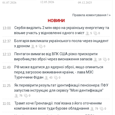
українських
частиною Росії
12.05.2026
01.07.2026
09.12.2025
біженців за
кордоном
Правила коментування ! »
НОВИНИ
Сербія виділить 2 млн євро на українську енергетику та
13:00
візьме участь у відновленні одного з міст
5
0
Болгарія викликала українського посла через інцидент
12:37
з дроном
8
0
Пентагон вимагає від ВПК США різко прискорити
12:13
виробництво зброї через виснаження запасів
18
0
РФ може вдатися до ядерної зброї, якщо опиниться
11:49
перед загрозою виживання країни, - лава МЗС
Туреччини Фідан
43
0
Як перевірити результат ідентифікації пенсіонера: ПФУ
11:25
запустив інструкцію для сервісу "Моя ідентифікація"
76
0
Трамп хоче Гренландії: пов'язана з його оточенням
11:01
компанія вже везе туди бурове обладнання
79
0