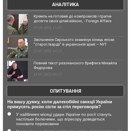
АНАЛІТИКА
Кремль не готовий до компромісів і прагне
досягти своїх цілей війною, - Foreign Affairs
03.08.2026 13:02
Звільнення Сирського знаменує кінець епохи
"старої гвардії" в українській армії — NYT
23.07.2026 10:32
Повний текст резонансного брифінга Михайла
Федорова
18.07.2026 09:27
ОПИТУВАННЯ
На вашу думку, коли далекобійні санкції України
примусять росію сісти за стіл переговорів?
У найближчі місяці удари України по росії стануть
настільки болючими, що агресору доведеться
поновити перемовини