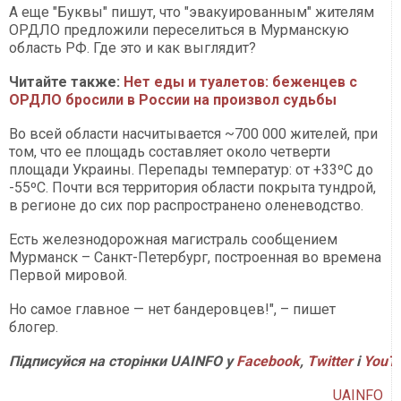
А еще "Буквы" пишут, что "эвакуированным" жителям
ОРДЛО предложили переселиться в Мурманскую
область РФ. Где это и как выглядит?
Читайте также:
Нет еды и туалетов: беженцев с
ОРДЛО бросили в России на произвол судьбы
Во всей области насчитывается ~700 000 жителей, при
том, что ее площадь составляет около четверти
площади Украины. Перепады температур: от +33ºС до
-55ºС. Почти вся территория области покрыта тундрой,
в регионе до сих пор распространено оленеводство.
Есть железнодорожная магистраль сообщением
Мурманск – Санкт-Петербург, построенная во времена
Первой мировой.
Но самое главное — нет бандеровцев!", – пишет
блогер.
Підписуйся на сторінки UAINFO у
Facebook
,
Twitter
і
YouT
UAINFO