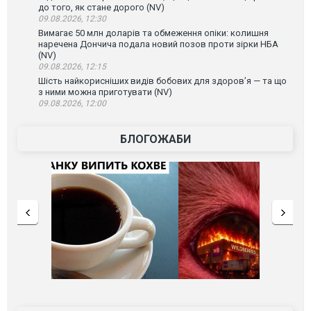
до того, як стане дорого (NV)
09.08.2026, 12:30
Вимагає 50 млн доларів та обмеження опіки: колишня
наречена Дончича подала новий позов проти зірки НБА
(NV)
09.08.2026, 12:15
Шість найкорисніших видів бобових для здоров’я — та що
з ними можна приготувати (NV)
09.08.2026, 12:00
БЛОГОЖАБИ