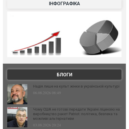
ІНФОГРАФІКА
БЛОГИ
Надія лише на культ жінки в українській культурі
06.08.2026 08:49
Чому США не готові передати Україні ліцензію на
виробництво ракет Patriot: політика, безпека та
можливі альтернативи
03.08.2026 20:24