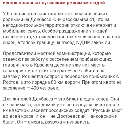
использованных путинским режимом людей
У большинства приехавших нет никакой связи с
родными на Донбассе. Они рассказывают, что на
неподконтрольной территории отключен интернет и
мобильная связь. Особое раздражение у людей
вызывает то, что их массово вывезли ночью под вой
сирен, а теперь границу на въезд в ДНР закрыли.
Представители местной администрации, которые
отвечают за работу с расселением прибывающих,
говорят, что в Красном десанте уже нет мест в
санаториях и детских лагерях — все забито под
завязку. Решается вопрос о перевозке прибывших в
Ростов, а это порядка 80 км дороги. При этом квота на
заселение — 400 человек.
Для жителей Донбасса – это билет в один конец. Они
не понимают, что домой уже не вернутся никогда, а в
их квартиры заселят российских солдат. "Русский мир"
во всей красе. И он – не Достоевский, Чайковский и
балет. Он – смерть, разруха и ненависть.