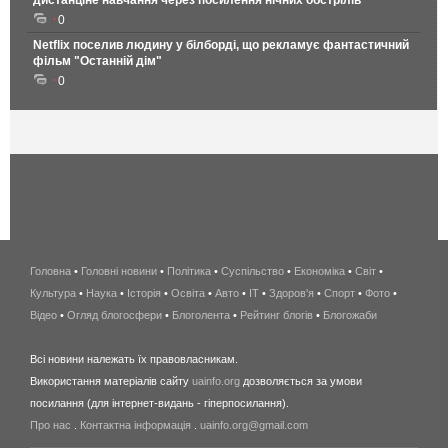
дистанціне навчання через посилення нічних обстрілів
0
Netflix поселив людину у білборді, що рекламує фантастичний
фільм "Останній дім"
0
Головна
•
Головні новини
•
Політика
•
Суспільство
•
Економіка
беспроводной
•
Світ
•
Культура
•
Наука
•
Історія
•
Освіта
•
Авто
•
IT
•
Здоров'я
интернет
•
Спорт
•
Фото
•
Відео
•
Огляд блогосфери
•
Блоголента
•
Рейтинг блогів
киев
•
Блогожаби
и
Всі новини належать їх правовласникам.
область
Використання матеріалів сайту
uainfo.org
дозволяється за умови
wimax
посилання (для інтернет-видань - гіперпосилання).
интернет
Про нас
.
Контактна інформація
.
uainfo.org@gmail.com
в
киеве