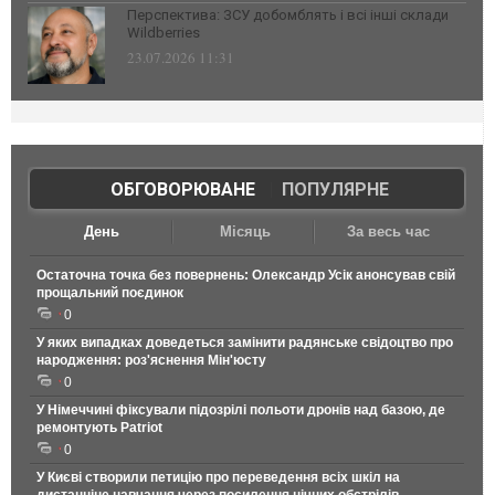
Перспектива: ЗСУ добомблять і всі інші склади
Wildberries
23.07.2026 11:31
ОБГОВОРЮВАНЕ
|
ПОПУЛЯРНЕ
День
Місяць
За весь час
Остаточна точка без повернень: Олександр Усік анонсував свій
прощальний поєдинок
0
У яких випадках доведеться замінити радянське свідоцтво про
народження: роз'яснення Мін'юсту
0
У Німеччині фіксували підозрілі польоти дронів над базою, де
ремонтують Patriot
0
У Києві створили петицію про переведення всіх шкіл на