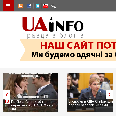
Експослу в США Стефанішиній
Підбірка блогожаб та
обрали запобіжний захід
фотоприколів від UAINFO за 7
серпня