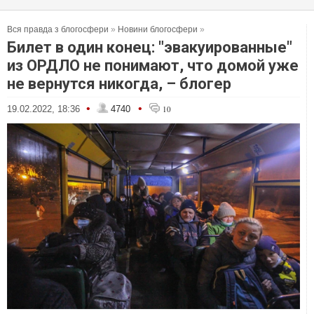
Вся правда з блогосфери
»
Новини блогосфери
»
Билет в один конец: "эвакуированные"
из ОРДЛО не понимают, что домой уже
не вернутся никогда, – блогер
•
•
19.02.2022, 18:36
4740
10