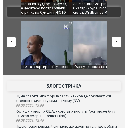
по Сумах,
За 2000 кілометрів від кордону з Україною: в
"Мої іграш
траждали
Єкатеринбурзі після атаки дронів загорівся
суперкарів
ВІДЕО
ині. ФОТО
склад Wildberries. ФОТО. ВІДЕО
": у полон
Одесу накрила потужна злива з градом та
Вже вивели 
в тезка
ураганним вітром
позашляхов
лаха
БЛОГОСТРІЧКА
Ні, не спагеті. Яка форма пасти найкраще поєднується
з вершковими соусами — і чому (NV)
09.08.2026, 13:00
Колишній морпіх США, якого ув’язнили в Росії, може бути
на межі смерті — Reuters (NV)
09.08.2026, 12:45
Підсилювач керма. 4 сигнали, що щось не так і що робити