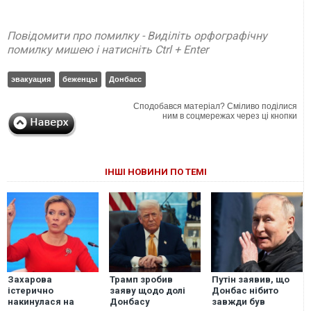
Повідомити про помилку - Виділіть орфографічну
помилку мишею і натисніть Ctrl + Enter
эвакуация
беженцы
Донбасс
Сподобався матеріал? Сміливо поділися
ним в соцмережах через ці кнопки
ІНШІ НОВИНИ ПО ТЕМІ
Захарова
Трамп зробив
Путін заявив, що
істерично
заяву щодо долі
Донбас нібито
накинулася на
Донбасу
завжди був