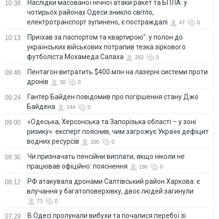
Наслідки масованої нічної атаки ракет та БПЛА: у
10:38
чотирьох районах Одеси зникло світло,
електротранспорт зупинено, є постраждалі
47
0
Приїхав за паспортом та квартирою": у полон до
10:13
українських військових потрапив тезка зіркового
футболіста Мохамеда Салаха
262
0
Пентагон витратить $400 млн на лазерні системи проти
09:48
дронів
30
0
Гантер Байден повідомив про погіршення стану Джо
09:24
Байдена
144
0
«Одеська, Херсонська та Запорізька області – у зоні
09:00
ризику»: експерт пояснив, чим загрожує Україні дефіцит
водних ресурсів
100
0
Чи призначать пенсійни виплати, якщо ніколи не
08:36
працював офіційно: пояснення
196
0
РФ атакувала дронами Салтівський район Харкова: є
08:12
влучання у багатоповерхівку, двоє людей загинули
73
0
В Одесі пролунали вибухи та почалися перебої зі
07:29