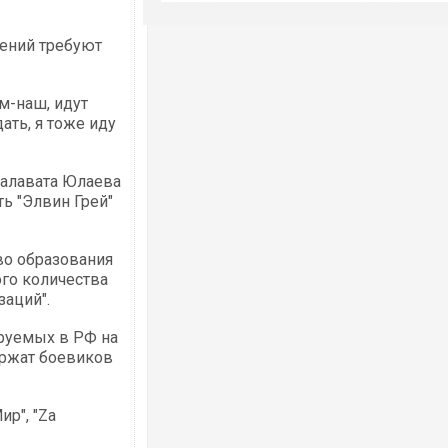
дений требуют
м-наш, идут
ать, я тоже иду
Салавата Юлаева
ь "Элвин Грей"
во образования
ого количества
заций".
ируемых в РФ на
ержат боевиков
р", "Za