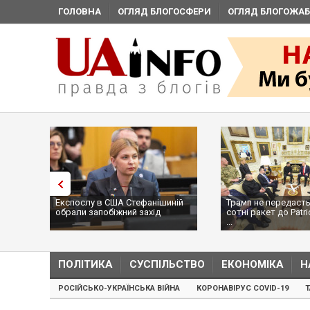
ГОЛОВНА
ОГЛЯД БЛОГОСФЕРИ
ОГЛЯД БЛОГОЖАБ
Експослу в США Стефанішиній
Трамп не передасть
обрали запобіжний захід
сотні ракет до Patri
...
ПОЛІТИКА
СУСПІЛЬСТВО
ЕКОНОМІКА
Н
РОСІЙСЬКО-УКРАЇНСЬКА ВІЙНА
КОРОНАВІРУС COVID-19