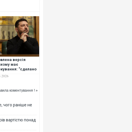
влена версія
изму має
кування: "сделано
оссии", -
5.2026
ленський
вила коментування ! »
, чого раніше не
рів вартістю понад