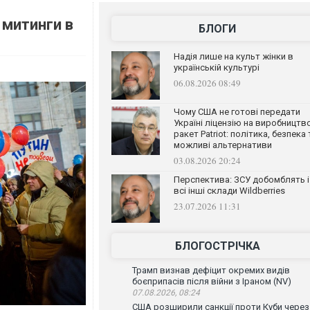
 митинги в
БЛОГИ
Надія лише на культ жінки в
українській культурі
06.08.2026 08:49
Чому США не готові передати
Україні ліцензію на виробництв
ракет Patriot: політика, безпека 
можливі альтернативи
03.08.2026 20:24
Перспектива: ЗСУ добомблять і
всі інші склади Wildberries
23.07.2026 11:31
БЛОГОСТРІЧКА
Трамп визнав дефіцит окремих видів
боєприпасів після війни з Іраном (NV)
07.08.2026, 08:24
США розширили санкції проти Куби через