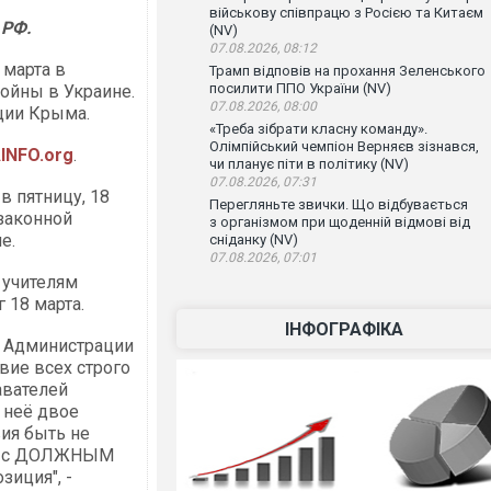
військову співпрацю з Росією та Китаєм
 РФ.
(NV)
07.08.2026, 08:12
 марта в
Трамп відповів на прохання Зеленського
посилити ППО України (NV)
ойны в Украине.
07.08.2026, 08:00
ции Крыма.
«Треба зібрати класну команду».
Олімпійський чемпіон Верняєв зізнався,
INFO.org
.
чи планує піти в політику (NV)
07.08.2026, 07:31
в пятницу, 18
Перегляньте звички. Що відбувається
законной
з організмом при щоденній відмові від
е.
сніданку (NV)
07.08.2026, 07:01
 учителям
 18 марта.
ІНФОГРАФІКА
а Администрации
вие всех строго
авателей
 неё двое
вия быть не
сь с ДОЛЖНЫМ
иция", -