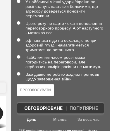
У найближчі місяці удари України по
росії стануть настільки болючими, що
агресору доведеться поновити
перемовини
Цього року не варто чекати поновлення
переговорного процесу. А от наступного
- можливо все
рф навпаки піде на ескалацію попри
здоровий глузд і намагатиметься
триматися до останнього
Найближчим часом росія може
погодитись на переговори, але
серйозних намірів росіяни не матимуть
Вже давно не роблю жодних прогнозів
щодо завершення війни
ОБГОВОРЮВАНЕ
|
ПОПУЛЯРНЕ
День
Місяць
За весь час