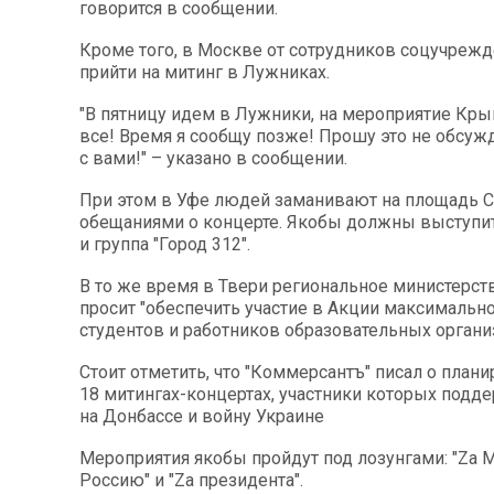
говорится в сообщении.
Кроме того, в Москве от сотрудников соцучреж
прийти на митинг в Лужниках.
"В пятницу идем в Лужники, на мероприятие Кры
все! Время я сообщу позже! Прошу это не обсужд
с вами!" – указано в сообщении.
При этом в Уфе людей заманивают на площадь 
обещаниями о концерте. Якобы должны выступит
и группа "Город 312".
В то же время в Твери региональное министерст
просит "обеспечить участие в Акции максимальн
студентов и работников образовательных органи
Стоит отметить, что "Коммерсантъ" писал о план
18 митингах-концертах, участники которых подд
на Донбассе и войну Украине
Мероприятия якобы пройдут под лозунгами: "Za Ми
Россию" и "Za президента".