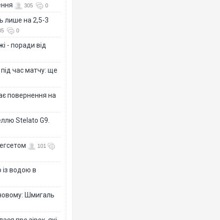
ення
305
0
ь лише на 2,5-3
85
0
і - поради від
 під час матчу: ще
дає повернення на
ллю Stelato G9.
Гегсетом
101
 із водою в
-новому: Шмигаль
ся про зірок, які