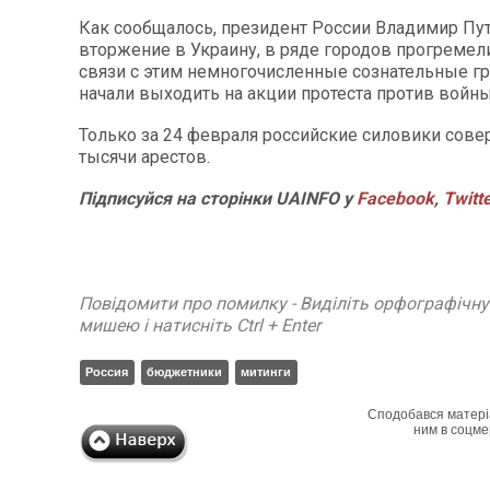
Как сообщалось, президент России Владимир Пут
вторжение в Украину, в ряде городов прогреме
связи с этим немногочисленные сознательные г
начали выходить на акции протеста против войны
Только за 24 февраля российские силовики сове
тысячи арестов.
Підписуйся на сторінки UAINFO у
Facebook
,
Twitt
Повідомити про помилку - Виділіть орфографічн
мишею і натисніть Ctrl + Enter
Россия
бюджетники
митинги
Сподобався матері
ним в соцме