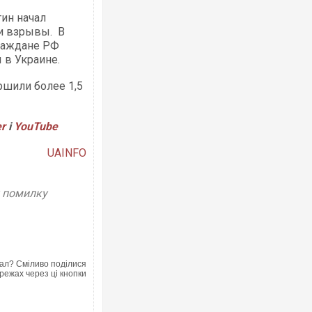
ин начал
ли взрывы. В
раждане РФ
 в Украине.
ршили более 1,5
Росія атакувала Суми КАБами: пошк
торговельний центр, будинки, є пост
ФОТО
er
і
YouTube
UAINFO
у помилку
ал? Сміливо поділися
режах через ці кнопки
Топпосадовцю Повітряних Сил вручи
підозру