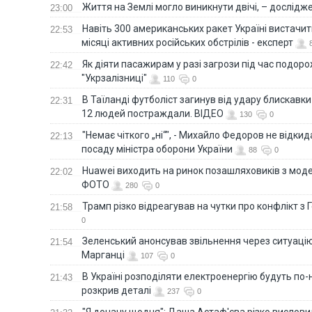
Життя на Землі могло виникнути двічі, – дослідж
23:00
Навіть 300 американських ракет Україні вистачит
22:53
місяці активних російських обстрілів - експерт
Як діяти пасажирам у разі загрози під час подорож
22:42
"Укрзалізниці"
110
0
В Таїланді футболіст загинув від удару блискавки
22:31
12 людей постраждали. ВІДЕО
130
0
"Немає чіткого „ні“", - Михайло Федоров не відки
22:13
посаду міністра оборони України
88
0
Huawei виходить на ринок позашляховиків з моде
22:02
ФОТО
280
0
Трамп різко відреагував на чутки про конфлікт з 
21:58
0
Зеленський анонсував звільнення через ситуацію
21:54
Марганці
107
0
В Україні розподіляти електроенергію будуть по
21:43
розкрив деталі
237
0
"Я доначу щодня": Даша Астаф'єва різко висловила