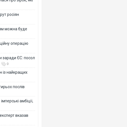
рут росіян
рям можна буде
ційну операцію
и заради ЄС: посол
0
н із найкращих
тирьох послів
імперські амбіції,
 експерт вказав