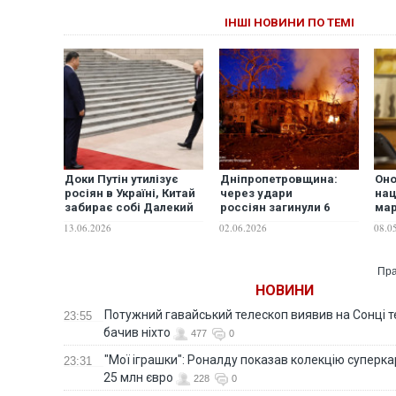
ІНШІ НОВИНИ ПО ТЕМІ
Доки Путін утилізує
Дніпропетровщина:
Оно
росіян в Україні, Китай
через удари
нац
забирає собі Далекий
россіян загинули 6
мар
Схід без бою, - The Hill
людей, з них – 1
в Р
13.06.2026
02.06.2026
08.0
рятувальник, ще 36 -
Зе
отримали поранення
Пра
НОВИНИ
Потужний гавайський телескоп виявив на Сонці те
23:55
бачив ніхто
477
0
"Мої іграшки": Роналду показав колекцію суперка
23:31
25 млн євро
228
0