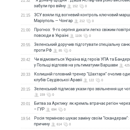
21:32
забули про війну
152
0
ЗСУ взяли під вогневий контроль ключовий марш
21:15
Маріуполь — Чонгар
212
0
Прогноз: 9-го серпня дихати легко свіжим повіт
21:00
повсюди в Україні
1106
0
Зеленський доручив підготувати спеціальну санк
20:55
проти РФ
85
0
Чи відмовиться Україна від героїв УПА та Бандер
20:42
у Польщі відповів на ультиматуми Варшави
425
Колишній головний тренер "Шахтаря" очолив оди
20:33
клубів Саудівської Аравії
122
0
Зеленський підписав укази про звільнення ще чо
20:15
159
0
Битва за Арктику: як кремль втрачає регіон через 
20:01
– ГУР
694
0
Росія терміново шукає заміну своїм "Іскандерам":
19:54
причину
614
0