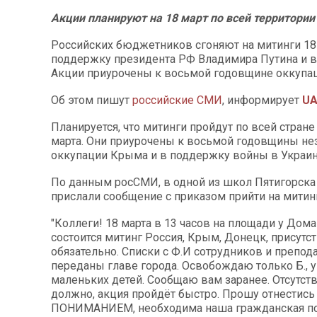
Акции планируют на 18 март по всей территории
Российских бюджетников сгоняют на митинги 18
поддержку президента РФ Владимира Путина и в
Акции приурочены к восьмой годовщине оккупа
Об этом пишут
российские СМИ
, информирует
UA
Планируется, что митинги пройдут по всей стране 
марта. Они приурочены к восьмой годовщины не
оккупации Крыма и в поддержку войны в Украин
По данным росСМИ, в одной из школ Пятигорска
прислали сообщение с приказом прийти на митинг
"Коллеги! 18 марта в 13 часов на площади у Дом
состоится митинг Россия, Крым, Донецк, присутст
обязательно. Списки с Ф.И сотрудников и препод
переданы главе города. Освобождаю только Б., у
маленьких детей. Сообщаю вам заранее. Отсутст
должно, акция пройдёт быстро. Прошу отнести
ПОНИМАНИЕМ, необходима наша гражданская поз