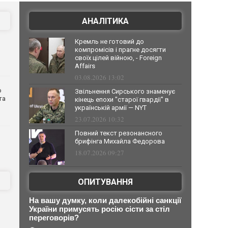
АНАЛІТИКА
Кремль не готовий до
компромісів і прагне досягти
своїх цілей війною, - Foreign
Affairs
03.08.2026 13:02
о
Звільнення Сирського знаменує
та
кінець епохи "старої гвардії" в
українській армії — NYT
23.07.2026 10:32
Повний текст резонансного
брифінга Михайла Федорова
18.07.2026 09:27
ОПИТУВАННЯ
На вашу думку, коли далекобійні санкції
України примусять росію сісти за стіл
переговорів?