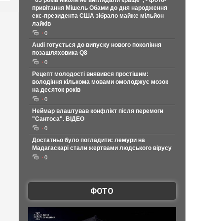
"65 років ніколи не виглядали краще", - фото-
привітання Мішель Обами до дня народження
екс-президента США зібрало майже мільйон
лайків
0
Audi готується до випуску нового покоління
позашляховика Q8
0
Рецепт молодості виявився простішим:
володіння кількома мовами омолоджує мозок
на десяток років
0
Неймар влаштував конфлікт після перемоги
"Сантоса". ВІДЕО
0
Достатньо було погладити: лемури на
Мадагаскарі стали жертвами людського вірусу
0
ФОТО