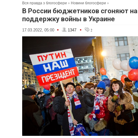
Вся правда з блогосфери
»
Новини блогосфери
»
В России бюджетников сгоняют на
поддержку войны в Украине
•
•
17.03.2022, 05:00
1347
2