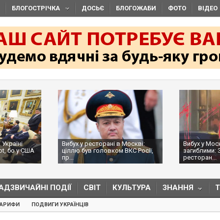
БЛОГОСТРІЧКА
ДОСЬЄ
БЛОГОЖАБИ
ФОТО
ВІДЕО
 Україні
Вибух у ресторані в Москві:
Вибух у Мос
ot, бо у США
ціллю був головком ВКС Росії,
загиблими: 
пр...
ресторан...
АДЗВИЧАЙНІ ПОДІЇ
СВІТ
КУЛЬТУРА
ЗНАННЯ
ТАРИФИ
ПОДВИГИ УКРАЇНЦІВ