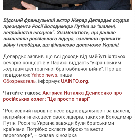
Відомий французький актор Жерар Депардьє осудив
президента Росії Володимира Путіна за "шалені,
неприйнятні ексцеси". Знаменитість, що раніше
вихваляла російського лідера, закликав зупинити
війну і пообіцяв, що фінансово допоможе Україні
.
Депардьє заявив, що всі доходи від майбутніх трьох
вечорів концертів у Парижі віддасть "українським
жертвам цієї трагічної братовбивчої війни". Про це
повідомляє
Yahoo news
, пише
Обозреватель
, інформує
UAINFO.org
.
Читайте також:
Актриса Наталка Денисенко про
російських колег: "Це просто тварі"
"Російський народ не несе відповідальності за шалені,
неприйнятні ексцеси своїх лідерів, таких як Володимир
Путін. Росія та Україна завжди були братськими
країнами. Потрібно скласти зброю та вести
переговори", – сказав кінозірка.