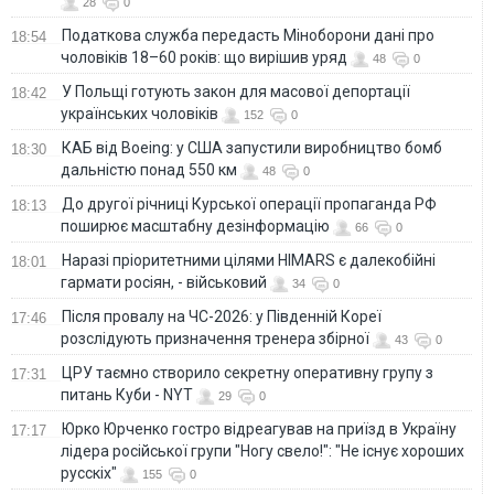
28
0
Податкова служба передасть Міноборони дані про
18:54
чоловіків 18–60 років: що вирішив уряд
48
0
У Польщі готують закон для масової депортації
18:42
українських чоловіків
152
0
КАБ від Boeing: у США запустили виробництво бомб
18:30
дальністю понад 550 км
48
0
До другої річниці Курської операції пропаганда РФ
18:13
поширює масштабну дезінформацію
66
0
Наразі пріоритетними цілями HIMARS є далекобійні
18:01
гармати росіян, - військовий
34
0
Після провалу на ЧС-2026: у Південній Кореї
17:46
розслідують призначення тренера збірної
43
0
ЦРУ таємно створило секретну оперативну групу з
17:31
питань Куби - NYT
29
0
Юрко Юрченко гостро відреагував на приїзд в Україну
17:17
лідера російської групи "Ногу свело!": "Не існує хороших
русскіх"
155
0