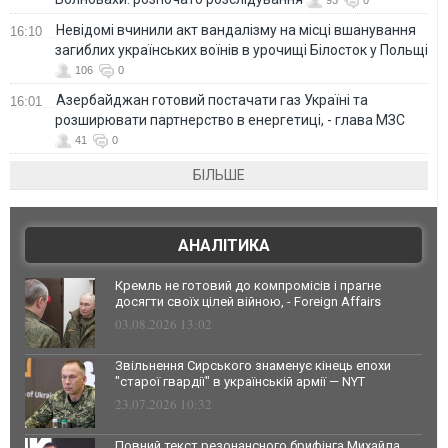
Невідомі вчинили акт вандалізму на місці вшанування
16:10
загиблих українських воїнів в урочищі Білосток у Польщі
106
0
Азербайджан готовий постачати газ Україні та
16:01
розширювати партнерство в енергетиці, - глава МЗС
41
0
БІЛЬШЕ
АНАЛІТИКА
Кремль не готовий до компромісів і прагне
досягти своїх цілей війною, - Foreign Affairs
03.08.2026 13:02
Звільнення Сирського знаменує кінець епохи
"старої гвардії" в українській армії — NYT
23.07.2026 10:32
Повний текст резонансного брифінга Михайла