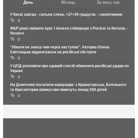
День
Місяць
За весь час
У Києві завтра - сильна спека, +37+39 градусів. - синоптикиня
0
ФБР різко змінило курс і почало співпрацю з Росією та Китаєм, -
Reuters
0
"Ніколи не знаєш чия черга наступна". Акторка Олена
Світлицька відреагувала на російські обстріли
0
У ЦПД розповіли про єдиний спосіб обмежити російські удари по
Україні
0
На Донеччині посилили евакуацію: з Краматорська, Біленького
та Красноторки примусово вивезуть понад 500 дітей
0