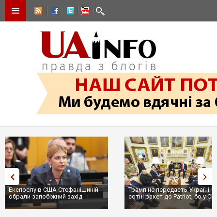
Експослу в США Стефанішиній
Трамп не передасть Україні
обрали запобіжний захід
сотні ракет до Patriot, бо у С
...