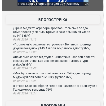
чили нову
Сили оборони уразили Ярославський НПЗ:
Неймар вла
губернатор регіону заявив про наймасштабнішу
"Сантоса".
атаку. ВІДЕО
БЛОГОСТРІЧКА
Діра в бюджеті агресора зростає. Російська влада
обмовилася, у скільки Кремлю вже обійшлися удари
по НПЗ (NV)
06.08.2026, 19:12
«Пропозицію отримав, готуємось»: Беленюк проведе
другий поєдинок у ММА після яскравого дебюту (NV)
06.08.2026, 19:00
Аномальна спека відступає. Синоптики назвали області,
з яких розпочнеться значне зниження температури
в Україні (NV)
06.08.2026, 18:48
«Має бути якийсь старший чоловік»: Сабо дав пораду
Мудрику після повернення у футбол (NV)
06.08.2026, 18:36
Віктора Ющенка обрали головою наглядової ради Музею
Голодомору-геноциду (NV)
06.08.2026, 18:24
БЛОГОЖАБИ