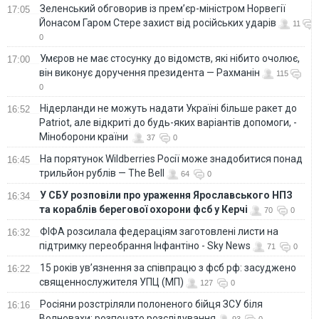
Зеленський обговорив із прем’єр-міністром Норвегії
17:05
Йонасом Гаром Стере захист від російських ударів
11
0
Умєров не має стосунку до відомств, які нібито очолює,
17:00
він виконує доручення президента — Рахманін
115
0
Нідерланди не можуть надати Україні більше ракет до
16:52
Patriot, але відкриті до будь-яких варіантів допомоги, -
Міноборони країни
37
0
На порятунок Wildberries Росії може знадобитися понад
16:45
трильйон рублів — The Bell
64
0
У СБУ розповіли про ураження Ярославського НПЗ
16:34
та кораблів берегової охорони фсб у Керчі
70
0
ФІФА розсилала федераціям заготовлені листи на
16:32
підтримку переобрання Інфантіно - Sky News
71
0
15 років ув’язнення за співпрацю з фсб рф: засуджено
16:22
священнослужителя УПЦ (МП)
127
0
Росіяни розстріляли полоненого бійця ЗСУ біля
16:16
Волновахи: розпочато розслідування
93
0