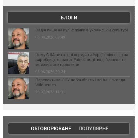
БЛОГИ
Надія лише на культ жінки в українській культурі
06.08.2026 08:49
Чому США не готові передати Україні ліцензію на
виробництво ракет Patriot: політика, безпека та
можливі альтернативи
03.08.2026 20:24
Перспектива: ЗСУ добомблять і всі інші склади
Wildberries
23.07.2026 11:31
ОБГОВОРЮВАНЕ
|
ПОПУЛЯРНЕ