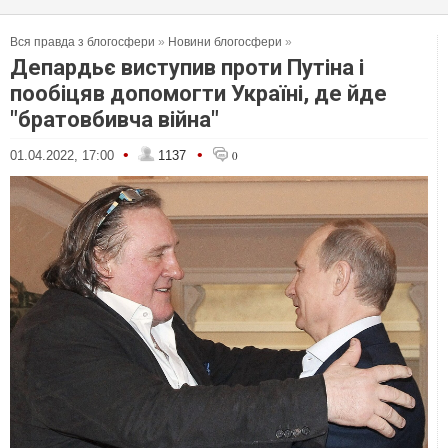
Вся правда з блогосфери
»
Новини блогосфери
»
Депардьє виступив проти Путіна і
пообіцяв допомогти Україні, де йде
"братовбивча війна"
•
•
01.04.2022, 17:00
1137
0