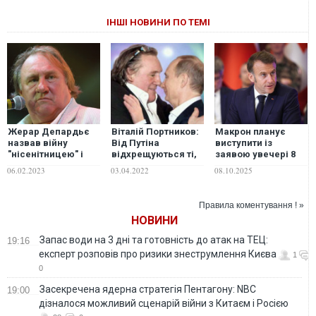
ІНШІ НОВИНИ ПО ТЕМІ
Жерар Депардьє
Віталій Портников:
Макрон планує
назвав війну
Від Путіна
виступити із
"нісенітницею" і
відхрещуються ті,
заявою увечері 8
заявив, що любить
хто йому
жовтня: що може
06.02.2023
03.04.2022
08.10.2025
Росію
симпатизував
сказати
Правила коментування ! »
НОВИНИ
Запас води на 3 дні та готовність до атак на ТЕЦ:
19:16
експерт розповів про ризики знеструмлення Києва
1
0
Засекречена ядерна стратегія Пентагону: NBC
19:00
дізналося можливий сценарій війни з Китаєм і Росією