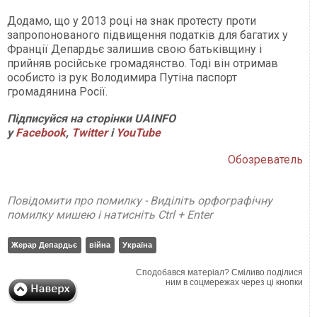
Додамо, що у 2013 році на знак протесту проти
запропонованого підвищення податків для багатих у
Франції Депардьє залишив свою батьківщину і
прийняв російське громадянство. Тоді він отримав
особисто із рук Володимира Путіна паспорт
громадянина Росії.
Підписуйся на сторінки UAINFO
у
Facebook
,
Twitter
і
YouTube
Обозреватель
Повідомити про помилку - Виділіть орфографічну
помилку мишею і натисніть Ctrl + Enter
Жерар Депардьє
війна
Україна
Сподобався матеріал? Сміливо поділися
ним в соцмережах через ці кнопки