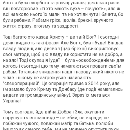
його, а була скорбота та розчарування, декілька разів
він повторював «ті хто мають вуха – почують», але ж
всі навколо нього їх мали…та не хотіли чути і бачити, бо
були рабами. Рабами гріха, ідолів, брехні, зручного
життя, страху, егоїзму та заздрості.
Тоді багато хто казав Христу – де твій Бог? І сьогодні
деякі кидають такі фрази. Але Бог є, був і буде! Він дав
владу людині, але диявол (цар брехні) використовує
свої методи, щоб цю владу використати не на добро, а
на зло! Тоді окупація Іудеї – була «освобожденієм» для
когось і сьогодні цю тему намагаються продати своїм
рабам. Тотальне знищення нації і народу, який нікого не
чіпав і нікому не загрожував називають
"спєцоперацией". Ця операція триває з 2014 року, але
їм замало було Криму та Донбасу (де події намагались
видати за громадянську війну). Зараз їх мета вся
Україна!
Тому сьогодні, йде війна Добра і Зла, окупанти
порушують всі заповіді – не вбий, не вкради, не
побажай чужого, поважай матір та батька, полюби
іншого як самого себе…ми не можемо опустити руки,