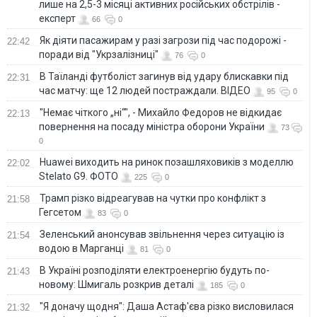
лише на 2,5-3 місяці активних російських обстрілів -
експерт
66
0
Як діяти пасажирам у разі загрози під час подорожі -
22:42
поради від "Укрзалізниці"
76
0
В Таїланді футболіст загинув від удару блискавки під
22:31
час матчу: ще 12 людей постраждали. ВІДЕО
95
0
"Немає чіткого „ні“", - Михайло Федоров не відкидає
22:13
повернення на посаду міністра оборони України
73
0
Huawei виходить на ринок позашляховиків з моделлю
22:02
Stelato G9. ФОТО
225
0
Трамп різко відреагував на чутки про конфлікт з
21:58
Гегсетом
83
0
Зеленський анонсував звільнення через ситуацію із
21:54
водою в Марганці
81
0
В Україні розподіляти електроенергію будуть по-
21:43
новому: Шмигаль розкрив деталі
185
0
"Я доначу щодня": Даша Астаф'єва різко висловилася
21:32