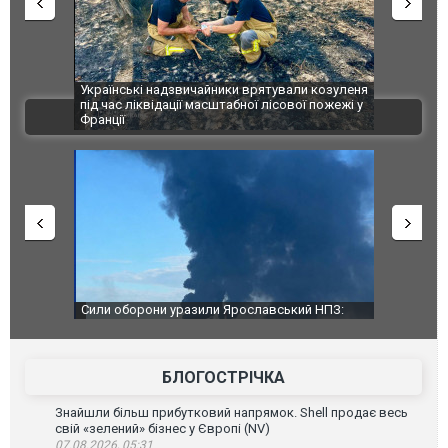
шкоджено
Українські надзвичайники врятували козуленя
СБУ за спр
траждалі.
під час ліквідації масштабної лісової пожежі у
Болгарії з
ВІДЕО
Франції
ФОТО
чили нову
Сили оборони уразили Ярославський НПЗ:
Неймар вла
губернатор регіону заявив про наймасштабнішу
"Сантоса".
атаку. ВІДЕО
БЛОГОСТРІЧКА
Знайшли більш прибутковий напрямок. Shell продає весь
свій «зелений» бізнес у Європі (NV)
07.08.2026, 05:31