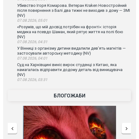
Убивство Ігоря Комарова. Ветеран Kraken Новостройний
після повернення з Балі два тижні не виходив з дому — ЗМІ
(NV)
07.08.2026, 05:01
«Розумів, що мій досвід потрібен на фронті»: історія
медика на псевдо Шаман, який рятує життя на полі бою
(NV)
07.08.2026, 04:31
У Вінниці з організму дитини видалили дев’ять магнітів —
застосували авторську методику (NV)
07.08.2026, 04:01
Суд на Харківщині виніс вирок студенці з Китаю, яка
намагалась відправити додому деталь від винищувача
(NV)
07.08.2026, 03:31
БЛОГОЖАБИ