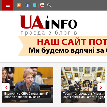
Трамп не передасть Україні
Вибух у ресторані в Москві:
сотні ракет до Patriot, бо у США
ціллю був головком ВКС Росії
...
пр...