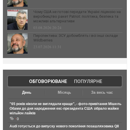
Чому США не готові передати Україні ліцензію на
виробництво ракет Patriot: політика, безпека та
можливі альтернативи
03.08.2026 20:24
Перспектива: ЗСУ добомблять і всі інші склади
Wildberries
23.07.2026 11:31
ОБГОВОРЮВАНЕ
|
ПОПУЛЯРНЕ
День
Місяць
За весь час
"65 років ніколи не виглядали краще", - фото-привітання Мішель
Обами до дня народження екс-президента США зібрало майже
мільйон лайків
0
Audi готується до випуску нового покоління позашляховика Q8