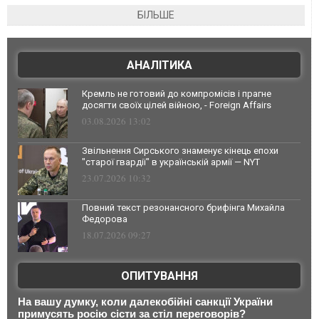
БІЛЬШЕ
АНАЛІТИКА
Кремль не готовий до компромісів і прагне
досягти своїх цілей війною, - Foreign Affairs
03.08.2026 13:02
Звільнення Сирського знаменує кінець епохи
"старої гвардії" в українській армії — NYT
23.07.2026 10:32
Повний текст резонансного брифінга Михайла
Федорова
18.07.2026 09:27
ОПИТУВАННЯ
На вашу думку, коли далекобійні санкції України
примусять росію сісти за стіл переговорів?