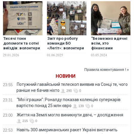
Тисячі тонн
Звіт про роботу
"Безмежно вдячні
допомоги та сотні
команди БО
всім, хто
виїздів: волонтери
«Легіт»: волонтери
фінансами
змушені терміново
показали, куди
постійно підтримує
29.01.2026
01.06.2025
03.05.2024
шукати нову
пішли донати
наші проєкти та
домівку для свого
ініціативи":
штабу
волонтерський рух
Правила коментування ! »
ГО "Інститут
НОВИНИ
Свободи Слова"
надав звіт за
Потужний гавайський телескоп виявив на Сонці те, чого
23:55
березень 2024 року.
раніше не бачив ніхто
290
0
ФОТО. ВІДЕО
"Мої іграшки": Роналду показав колекцію суперкарів
23:31
вартістю понад 25 млн євро
139
0
Життя на Землі могло виникнути двічі, – дослідження
23:00
215
0
Навіть 300 американських ракет Україні вистачить
22:53