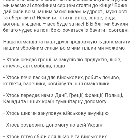
ми маємо зі спокійним серцем стояти до кінця! Боже
дай сили всім нашим захисникам, мудрості, мужності
та оберігай їх! Нехай всі стихії: вітер, сонце, вода,
вогонь, ніч, день – все буде за нас! В Біблії ми бачили
багато чудес на полі бою, хочеться їх бачити і сьогодні.
Наша команда та наші друзі продовжують допомагати
нашим збройним силам всім чим тільки ми можемо:
- Хтось скидає гроші на закупівлю продуктів, ліків,
аптечок, автомобілів, тощо
- Хтось пече паски для військових, робить печиво,
котлети, вареники, ковбасу та інші смаколики
- Хтось передає нам з Данії, Греції, Франції, Польщі,
Канади та інших країн гуманітарну допомогу
- Хтось шиє чи закуповує військову амуніцію
- Хтось розвозить допомогу по всій Україні
- Хтось готує обіди для лікарів та військових