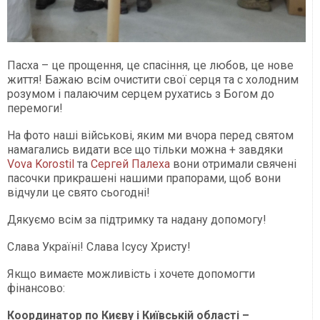
Пасха – це прощення, це спасіння, це любов, це нове
життя! Бажаю всім очистити свої серця та с холодним
розумом і палаючим серцем рухатись з Богом до
перемоги!
На фото наші військові, яким ми вчора перед святом
намагались видати все що тільки можна + завдяки
Vova Korostil
та
Сергей Палеха
вони отримали свячені
пасочки прикрашені нашими прапорами, щоб вони
відчули це свято сьогодні!
Дякуємо всім за підтримку та надану допомогу!
Слава Україні! Слава Ісусу Христу!
Якщо вимаєте можливість і хочете допомогти
фінансово:
Координатор по Києву і Київській області –