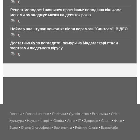
0
Рецепт молодості виявився простішим: володіння кількома
мовами омолоджує мозок на десяток років
0
Неймар влаштував конфлікт після перемоги "Сантоса". ВІДЕО
0
Достатньо було погладити: лемури на Мадагаскарі стали
жертвами людського вірусу
0
Головна
•
Головні новини
•
Політика
•
Суспільство
•
Економіка
беспроводной
•
Світ
•
Культура
•
Наука
•
Історія
•
Освіта
•
Авто
•
IT
•
Здоров'я
интернет
•
Спорт
•
Фото
•
Відео
•
Огляд блогосфери
•
Блоголента
•
Рейтинг блогів
киев
•
Блогожаби
и