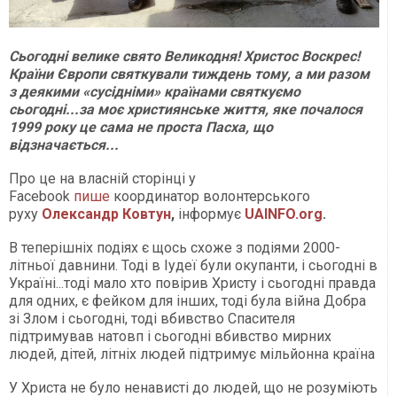
Сьогодні велике свято Великодня! Христос Воскрес!
Країни Європи святкували тиждень тому, а ми разом
з деякими «сусідніми» країнами святкуємо
сьогодні...за моє християнське життя, яке почалося
1999 року це сама не проста Пасха, що
відзначається...
Про це на власній сторінці у
Facebook
пише
координатор волонтерського
руху
Олександр Ковтун
,
інформує
UAINFO.org
.
В теперішніх подіях є щось схоже з подіями 2000-
літньої давнини. Тоді в Іудеї були окупанти, і сьогодні в
Україні...тоді мало хто повірив Христу і сьогодні правда
для одних, є фейком для інших, тоді була війна Добра
зі Злом і сьогодні, тоді вбивство Спасителя
підтримував натовп і сьогодні вбивство мирних
людей, дітей, літніх людей підтримує мільйонна країна
У Христа не було ненависті до людей, що не розуміють