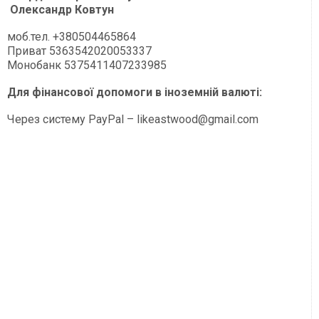
Олександр Ковтун
моб.тел. +380504465864
Приват 5363542020053337
Монобанк 5375411407233985
Для фінансової допомоги в іноземній валюті:
Через систему PayPal –
likeastwood@gmail.com