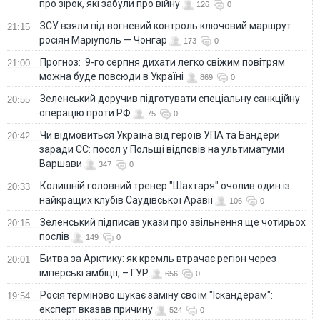
про зірок, які забули про війну
126
0
ЗСУ взяли під вогневий контроль ключовий маршрут
21:15
росіян Маріуполь — Чонгар
173
0
Прогноз: 9-го серпня дихати легко свіжим повітрям
21:00
можна буде повсюди в Україні
869
0
Зеленський доручив підготувати спеціальну санкційну
20:55
операцію проти РФ
75
0
Чи відмовиться Україна від героїв УПА та Бандери
20:42
заради ЄС: посол у Польщі відповів на ультиматуми
Варшави
347
0
Колишній головний тренер "Шахтаря" очолив один із
20:33
найкращих клубів Саудівської Аравії
106
0
Зеленський підписав укази про звільнення ще чотирьох
20:15
послів
149
0
Битва за Арктику: як кремль втрачає регіон через
20:01
імперські амбіції, – ГУР
656
0
Росія терміново шукає заміну своїм "Іскандерам":
19:54
експерт вказав причину
524
0