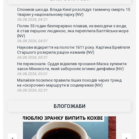
Слоників шкода. Влада Кенії розслідує таємничу смерть 15
тварин у національному парку (NV)
06.08.2026, 04:31
Поляк 55 годин безперервно плавав, не виходячи з води,
й став першою людиною, яка переплила Балтійське море
(NV)
06.08.2026, 04:01
Наукове відкриття на полотні 1611 року. Картина Брейгеля
Старшого розкрила раціон кажанів (NV)
06.08.2026, 03:31
Не переконали. Суддя відхилив прохання Маска зупинити
закон Міннесоти, який забороняє інтимні дипфейки (NV)
06.08.2026, 03:01
Малайзія посилює правила піших походів через тренд
на «скорочені» маршрути в соцмережах (NV)
06.08.2026, 02:31
БЛОГОЖАБИ