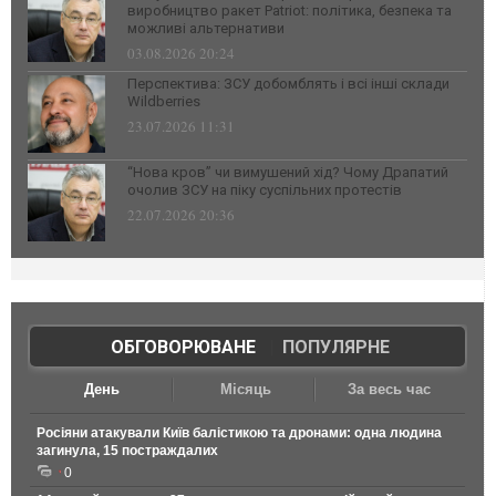
виробництво ракет Patriot: політика, безпека та
можливі альтернативи
03.08.2026 20:24
Перспектива: ЗСУ добомблять і всі інші склади
Wildberries
23.07.2026 11:31
“Нова кров” чи вимушений хід? Чому Драпатий
очолив ЗСУ на піку суспільних протестів
22.07.2026 20:36
ОБГОВОРЮВАНЕ
|
ПОПУЛЯРНЕ
День
Місяць
За весь час
Росіяни атакували Київ балістикою та дронами: одна людина
загинула, 15 постраждалих
0