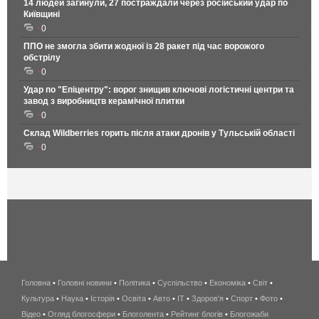
14 людей загинули, 27 постраждали через російський удар по
Київщині
0
ППО не змогла збити жодної із 28 ракет під час ворожого
обстрілу
0
Удар по "Епіцентру": ворог знищив ключові логістичні центри та
завод з виробництв керамічної плитки
0
Склад Wildberries горить після атаки дронів у Тульській області
0
Головна
•
Головні новини
•
Політика
•
Суспільство
•
Економіка
беспроводной
•
Світ
•
Культура
•
Наука
•
Історія
•
Освіта
•
Авто
•
IT
•
Здоров'я
интернет
•
Спорт
•
Фото
•
Відео
•
Огляд блогосфери
•
Блоголента
•
Рейтинг блогів
киев
•
Блогожаби