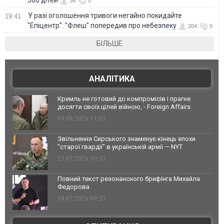
36
0
У разі оголошення тривоги негайно покидайте
19:41
"Епіцентр": "Флеш" попередив про небезпеку
204
0
БІЛЬШЕ
АНАЛІТИКА
Кремль не готовий до компромісів і прагне
досягти своїх цілей війною, - Foreign Affairs
03.08.2026 13:02
Звільнення Сирського знаменує кінець епохи
"старої гвардії" в українській армії — NYT
23.07.2026 10:32
Повний текст резонансного брифінга Михайла
Федорова
18.07.2026 09:27