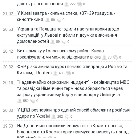
дають різні пояснення
222
0
У Києві завтра - сильна спека, +37+39 градусів. -
21:02
синоптикиня
59
0
Україна та Польща погодили наступні кроки щодо
20:53
ексгумацій: у Львові підбили підсумки виконання
домовленостей
89
0
Витік аміаку у Голосіївському районі Києва
20:42
локалізували: чи можна відкривати вікна
73
0
ФБР різко змінило курс і почало співпрацю з Росією та
20:32
Китаєм, - Reuters
406
0
"Надзвичайно серйозний інцидент", - керівництво МВС
20:16
та розвідка Німеччини терміново збираються через
загрозу українському борту в аеропорту Лейпцига
552
0
У ЦПД розповіли про єдиний спосіб обмежити російські
20:00
удари по Україні
262
0
На Донеччині посилили евакуацію: з Краматорська,
19:53
Біленького та Красноторки примусово вивезуть понад
500 дітей