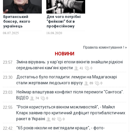
Британський
Для чого потрібні
боксер, якого
"фейкові" бої в
українець
професійному
відправив
боксі
08.07.2025
18.08.2020
нокаутом "на
пенсію", відновлює
кар'єру
Правила коментування ! »
НОВИНИ
Зміна вірувань: у кар'єрі епохи вікінгів знайшли рідкісні
23:57
середньовічні кам’яні хрести
41
0
Достатньо було погладити: лемури на Мадагаскарі
23:30
стали жертвами людського вірусу
89
0
Неймар влаштував конфлікт після перемоги "Сантоса".
23:03
ВІДЕО
74
0
"Росія користується вікном можливостей", - Майкл
22:55
Кларк заявив про критичний дефіцит протибалістичних
ракет в Україні
82
0
"65 років ніколи не виглядали краще", - фото-
22:42