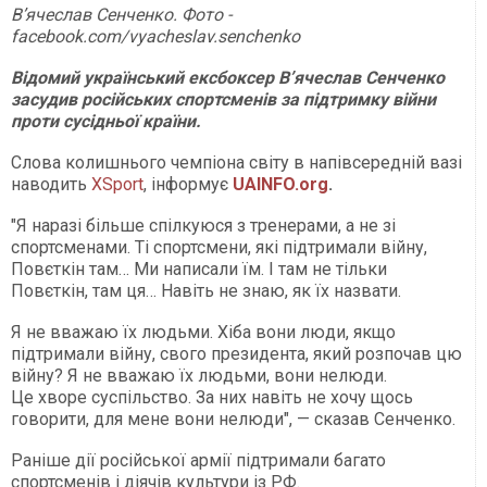
В’ячеслав Сенченко. Фото -
facebook.com/vyacheslav.senchenko
Відомий український ексбоксер В’ячеслав Сенченко
засудив російських спортсменів за підтримку війни
проти сусідньої країни.
Слова колишнього чемпіона світу в напівсередній вазі
наводить
XSport
, інформує
UAINFO.org
.
"Я наразі більше спілкуюся з тренерами, а не зі
спортсменами. Ті спортсмени, які підтримали війну,
Повєткін там… Ми написали їм. І там не тільки
Повєткін, там ця… Навіть не знаю, як їх назвати.
Я не вважаю їх людьми. Хіба вони люди, якщо
підтримали війну, свого президента, який розпочав цю
війну? Я не вважаю їх людьми, вони нелюди.
Це хворе суспільство. За них навіть не хочу щось
говорити, для мене вони нелюди", — сказав Сенченко.
Раніше дії російської армії підтримали багато
спортсменів і діячів культури із РФ.