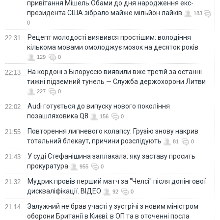
привітання Мішель Обами до дня народження екс-
президента США зібрало майже мільйон лайків
183
0
Рецепт молодості виявився простішим: володіння
22:31
кількома мовами омолоджує мозок на десяток років
129
0
На кордоні з Білоруссю виявили вже третій за останні
22:13
тижні підземний тунель — Служба держохорони Литви
227
0
Audi готується до випуску нового покоління
22:02
позашляховика Q8
156
0
Повторення липневого колапсу: Грузію знову накрив
21:55
тотальний блекаут, причини розслідують
81
0
У суді Стефанішина заплакала: яку заставу просить
21:43
прокуратура
955
0
Мудрик провів перший матч за "Челсі" після допінгової
21:32
дискваліфікації. ВІДЕО
92
0
Залужний не брав участі у зустрічі з новим міністром
21:14
оборони Британії в Києві: в ОП та в оточенні посла