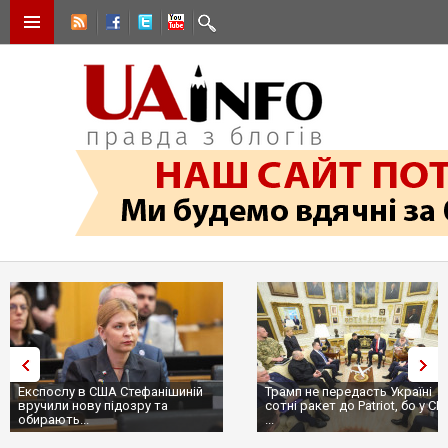
Експослу в США Стефанішиній
Трамп не передасть Україні
вручили нову підозру та
сотні ракет до Patriot, бо у С
обирають...
...