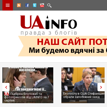
Експослу в США Стефанішині
Підбірка блогожаб та
обрали запобіжний захід
фотоприколів від UAINFO за 7
серпня