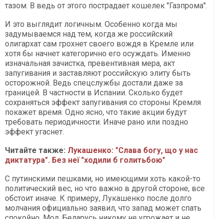
тазом. В ведь от этого пострадает кошелек "Газпрома".
И это выглядит логичным. Особенно когда мы
задумываемся над тем, когда же российский
олигархат сам грохнет своего вождя в Кремле или
хотя бы начнет категорично его осуждать. Именно
изначальная зачистка, превентивная мера, акт
запугивания и заставляют российскую элиту быть
осторожной. Ведь спецслужбы достали даже за
границей. В частности в Испании. Сколько будет
сохраняться эффект запугивания со стороны Кремля
покажет время. Одно ясно, что такие акции будут
требовать периодичности. Иначе рано или поздно
эффект угаснет.
Читайте также:
Лукашенко: "Слава богу, що у нас
диктатура". Без неї "ходили б голитьбою"
С путинскими пешками, но имеющими хоть какой-то
политический вес, но что важно в другой стороне, все
обстоит иначе. К примеру, Лукашенко после долго
молчания официально заявил, что запад может спать
спокойно. Мол, Беларусь никому не угрожает и не