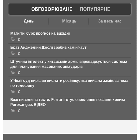
ОБГОВОРЮВАНЕ
|
ПОПУЛЯРНЕ
День
Місяць
За весь час
Магнітні бурі: прогноз на вихідні
0
Брат Анджеліни Джолі зробив камінг-аут
0
Штучний інтелект у китайській армії: впроваджується система
для планування масованих авіаударів
0
У Чехії суд вирішив вислати росіянку, яка вийшла заміж за чеха
по телефону
0
Вже вивели на тести: Ferrari готує оновлення позашляховика
Purosangue. ВІДЕО
0