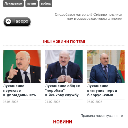
Лукашенко
путин
война
Сподобався матеріал? Сміливо поділися
ним в соцмережах через ці кнопки
ІНШІ НОВИНИ ПО ТЕМІ
Лукашенко
Лукашенко обіцяє
Лукашенко
переклав
"неробам"
виступив перед
відповідальність
військову службу
білоруськими
за війну в Україні на
на кордоні з
військовими: Ніхто
08.08.2026
21.07.2026
06.07.2026
її внутрішні
Україною
вас у бійню в
проблеми
Україні не
посилатиме
Правила коментування ! »
НОВИНИ