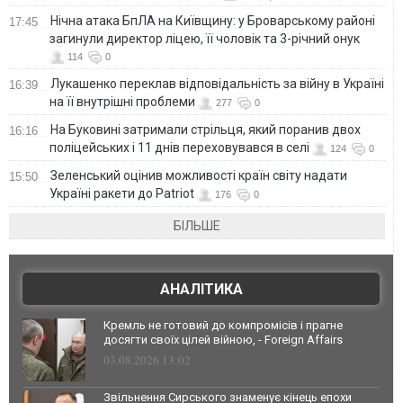
Нічна атака БпЛА на Київщину: у Броварському районі
17:45
загинули директор ліцею, її чоловік та 3-річний онук
114
0
Лукашенко переклав відповідальність за війну в Україні
16:39
на її внутрішні проблеми
277
0
На Буковині затримали стрільця, який поранив двох
16:16
поліцейських і 11 днів переховувався в селі
124
0
Зеленський оцінив можливості країн світу надати
15:50
Україні ракети до Patriot
176
0
БІЛЬШЕ
АНАЛІТИКА
Кремль не готовий до компромісів і прагне
досягти своїх цілей війною, - Foreign Affairs
03.08.2026 13:02
Звільнення Сирського знаменує кінець епохи