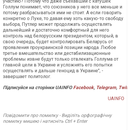
участию? Потому что даже съехавший с катушек
Голлум понимает, что союзников у него все меньше и
потому разбрасываться ими не стоит. А если говорить
конкретно о Луке, то давая ему хоть какую-то свободу
выбора, Путлер может продолжать осуществлять
дальнейший и достаточно комфортный для него
контроль над белорусским президентом, который, в
свою очередь, будет контролировать Беларусь от
проявления проукраинской позиции народа. Любое
третье вмешательство или дестабилизационные
проблемы извне будут только отвлекать Голлума от
главной цели в Украине и усложнять его попытки
осуществлять и дальше геноцид в Украине", -
завершает политолог.
Підписуйся на сторінки UAINFO
Facebook
,
Telegram
,
Twitt
UAINFO
Повідомити про помилку - Виділіть орфографічну
помилку мишею і натисніть Ctrl + Enter