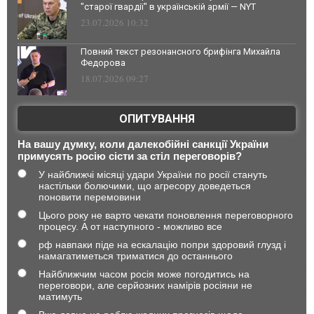
"старої гвардії" в українській армії — NYT
23.07.2026 10:32
Повний текст резонансного брифінга Михайла
Федорова
18.07.2026 09:27
ОПИТУВАННЯ
На вашу думку, коли далекобійні санкції України
примусять росію сісти за стіл переговорів?
У найближчі місяці удари України по росії стануть
настільки болючими, що агресору доведеться
поновити перемовини
Цього року не варто чекати поновлення переговорного
процесу. А от наступного - можливо все
рф навпаки піде на ескалацію попри здоровий глузд і
намагатиметься триматися до останнього
Найближчим часом росія може погодитись на
переговори, але серйозних намірів росіяни не
матимуть