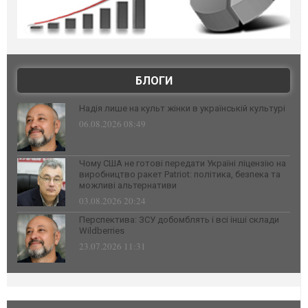
БЛОГИ
Надія лише на культ жінки в українській культурі
06.08.2026 08:49
Чому США не готові передати Україні ліцензію на
виробництво ракет Patriot: політика, безпека та
можливі альтернативи
03.08.2026 20:24
Перспектива: ЗСУ добомблять і всі інші склади
Wildberries
23.07.2026 11:31