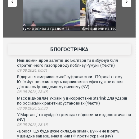
дом та
Вже вивели на тести: Ferrari готує оновлення
Вийшов тре
позашляховика Purosangue. ВІДЕО
фільму "Аф
БЛОГОСТРІЧКА
Невідомий дрон залетів до Болгарії та вибухнув біля
стратегічного газопроводу поблизу Румунії (Факти)
09.08.2026, 00:01
Відкриття американської суфражистки. 170 років тому
Юніс Фут пояснила суть парникового ефекту, але слава
дісталась ірландському вченому (NV)
08.08.2026, 23:45
Маск відмовляє Україні у використанні Starlink для ударів
по російських ракетних установках (Факти)
08.08.2026, 23:30
У Марганці та сусідніх громадах відновили водопостачання
(NV)
08.08.2026, 23:15
«Боюся, що буде дуже складна зима». Вучич не вірить
у швидке завершення війни РФ проти України (NV)