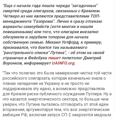
"Еще с начала года пошла череда "загадочных"
смертей среди олигархов, связанных с Кремлем.
Четверо из них являются представителями ТОП-
менеджмента "Газпрома". Лично я сразу отсекаю
варианты самоубийств (хотя многих и нашли
повешенными) или того, что олигархи внезапно
обезумели и зарубили топором для начала
собственную семью. Михаил Уотфорд, к примеру,
признавался, что боится так называемого
"расстрельного списка" Путина", - об этом на своей
страничке в Фейсбуке
пишет
политолог Дмитрий
Воронков, информирует
UAINFO.org
.
"Так что полагаю это была намеренная чистка той части
российского олигархата, которая изначально знала о
планах нападения на Украину и не просто не
поддерживала эту идею, а возможно представляла
для Кремля риски публичного осуждения Путлера. Ну а
что касается энергетического сектора, то больше чем
уверен, что Путина пытались отговорить от этой идеи
вторжения, аргументируя тем, что все энергетические
амбиции РФ, включая запуск СП-2 накроются медным