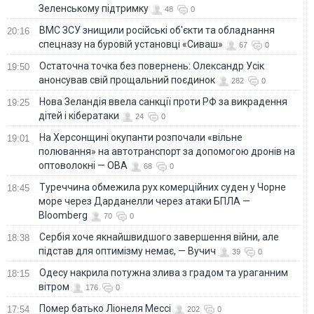
Зеленському підтримку
48
0
ВМС ЗСУ знищили російські об'єкти та обладнання
20:16
спецназу на буровій установці «Сиваш»
67
0
Остаточна точка без повернень: Олександр Усік
19:50
анонсував свій прощальний поєдинок
282
0
Нова Зеландія ввела санкції проти РФ за викрадення
19:25
дітей і кібератаки
24
0
На Херсонщині окупанти розпочали «вільне
19:01
полювання» на автотранспорт за допомогою дронів на
оптоволокні — ОВА
68
0
Туреччина обмежила рух комерційних суден у Чорне
18:45
море через Дарданелли через атаки БПЛА —
Bloomberg
70
0
Сербія хоче якнайшвидшого завершення війни, але
18:38
підстав для оптимізму немає, — Вучич
39
0
Одесу накрила потужна злива з градом та ураганним
18:15
вітром
176
0
Помер батько Ліонеля Мессі
17:54
202
0