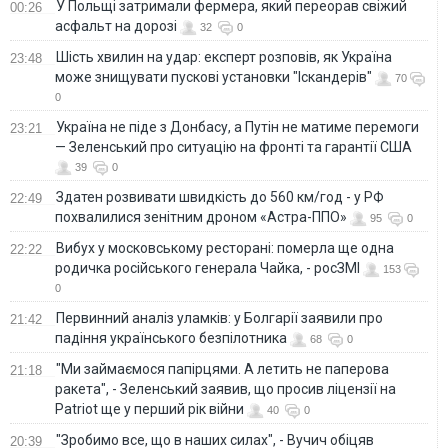
У Польщі затримали фермера, який переорав свіжий
00:26
асфальт на дорозі
32
0
Шість хвилин на удар: експерт розповів, як Україна
23:48
може знищувати пускові установки "Іскандерів"
70
0
Україна не піде з Донбасу, а Путін не матиме перемоги
23:21
— Зеленський про ситуацію на фронті та гарантії США
39
0
Здатен розвивати швидкість до 560 км/год - у РФ
22:49
похвалилися зенітним дроном «Астра-ППО»
95
0
Вибух у московському ресторані: померла ще одна
22:22
родичка російського генерала Чайка, - росЗМІ
153
0
Первинний аналіз уламків: у Болгарії заявили про
21:42
падіння українського безпілотника
68
0
"Ми займаємося папірцями. А летить не паперова
21:18
ракета", - Зеленський заявив, що просив ліцензії на
Patriot ще у перший рік війни
40
0
"Зробимо все, що в наших силах", - Вучич обіцяв
20:39