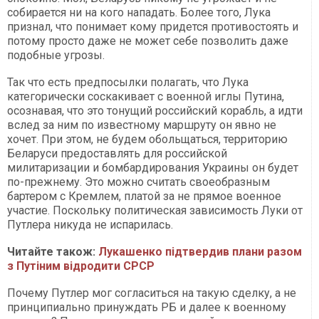
собирается ни на кого нападать. Более того, Лука
признал, что понимает кому придется противостоять и
потому просто даже не может себе позволить даже
подобные угрозы.
Так что есть предпосылки полагать, что Лука
категорически соскакивает с военной иглы Путина,
осознавая, что это тонущий российский корабль, а идти
вслед за ним по известному маршруту он явно не
хочет. При этом, не будем обольщаться, территорию
Беларуси предоставлять для российской
милитаризации и бомбардирования Украины он будет
по-прежнему. Это можно считать своеобразным
бартером с Кремлем, платой за не прямое военное
участие. Поскольку политическая зависимость Луки от
Путлера никуда не испарилась.
Читайте також:
Лукашенко підтвердив плани разом
з Путіним відродити СРСР
Почему Путлер мог согласиться на такую сделку, а не
принципиально принуждать РБ и далее к военному