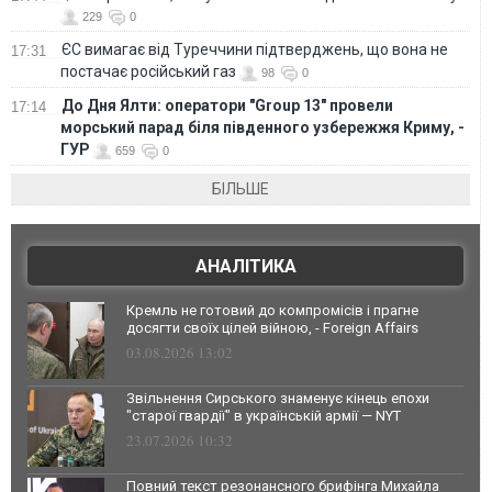
229
0
ЄС вимагає від Туреччини підтверджень, що вона не
17:31
постачає російський газ
98
0
До Дня Ялти: оператори "Group 13" провели
17:14
морський парад біля південного узбережжя Криму, -
ГУР
659
0
БІЛЬШЕ
АНАЛІТИКА
Кремль не готовий до компромісів і прагне
досягти своїх цілей війною, - Foreign Affairs
03.08.2026 13:02
Звільнення Сирського знаменує кінець епохи
"старої гвардії" в українській армії — NYT
23.07.2026 10:32
Повний текст резонансного брифінга Михайла