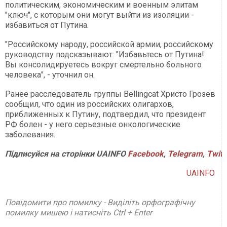
политическим, экономическим и военным элитам
"ключ", с которым они могут выйти из изоляции -
избавиться от Путина.
"Российскому народу, российской армии, российскому
руководству подсказывают: "Избавьтесь от Путина!
Вы консолидируетесь вокруг смертельно больного
человека", - уточнил он.
Ранее расследователь группы Bellingcat Христо Грозев
сообщил, что один из российских олигархов,
приближенных к Путину, подтвердил, что президент
РФ болен - у него серьезные онкологические
заболевания.
Підписуйся на сторінки UAINFO
Facebook
,
Telegram
,
Twitt
UAINFO
Повідомити про помилку - Виділіть орфографічну
помилку мишею і натисніть Ctrl + Enter