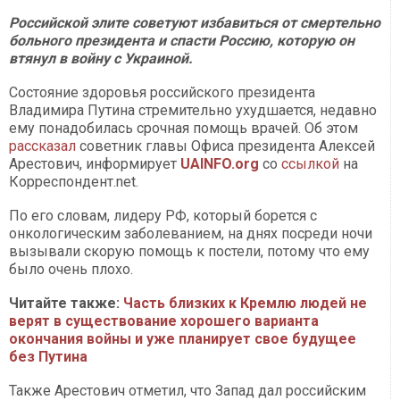
Российской элите советуют избавиться от смертельно
больного президента и спасти Россию, которую он
втянул в войну с Украиной.
Состояние здоровья российского президента
Владимира Путина стремительно ухудшается, недавно
ему понадобилась срочная помощь врачей. Об этом
рассказал
советник главы Офиса президента Алексей
Арестович, информирует
UAINFO.org
со
ссылкой
на
Корреспондент.net.
По его словам, лидеру РФ, который борется с
онкологическим заболеванием, на днях посреди ночи
вызывали скорую помощь к постели, потому что ему
было очень плохо.
Читайте также:
Часть близких к Кремлю людей не
верят в существование хорошего варианта
окончания войны и уже планирует свое будущее
без Путина
Также Арестович отметил, что Запад дал российским