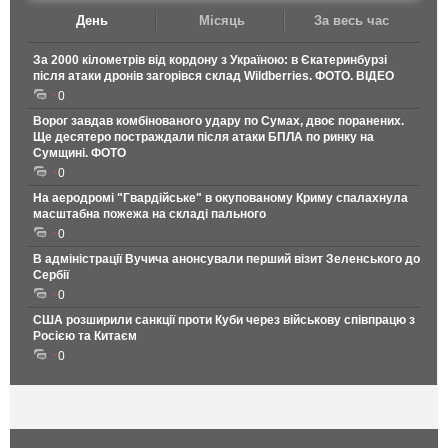
День
Місяць
За весь час
За 2000 кілометрів від кордону з Україною: в Єкатеринбурзі
після атаки дронів загорівся склад Wildberries. ФОТО. ВІДЕО
0
Ворог завдав комбінованого удару по Сумах, двоє поранених.
Ще десятеро постраждали після атаки БПЛА по ринку на
Сумщині. ФОТО
0
На аеродромі "Гвардійське" в окупованому Криму спалахнула
масштабна пожежа на складі пального
0
В адміністрації Вучича анонсували перший візит Зеленського до
Сербії
0
США розширили санкції проти Куби через військову співпрацю з
Росією та Китаєм
0