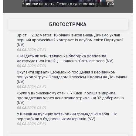
оновлення
Вийшов трейлер нової екранізації легендарного
Зеленський
фільму "Афера Томаса Крауна"
перемовин
БЛОГОСТРІЧКА
Зріст — 2,02 метра: 18-річний вихованець Динамо уклав
перший професійний контракт із клубом еліти Португалії
(NV)
08.08.2026, 07:31
«Не їдять як усі». Італійська блогерка розповіла
як харчуються італійці — вчасно п’ють еспресо (NV)
08.08.2026, 07:01
Окупанти зірвали церемонію прощання з керівником
пошукової групи Плацдарм Олексієм Юковим на Донеччині
(NV)
08.08.2026, 06:31
«Були у виснаженому стані». У Києві поліція відкрила
провадження через неналежне утримання 32 доберманів
(NV)
08.08.2026, 06:01
У Швеції на вулицях встановини громадські меблі — їх
переробили з будівельних матеріалів (NV)
08.08.2026, 05:31