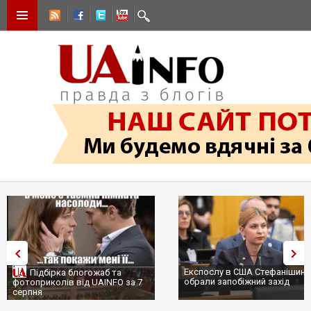
Експослу в США Стефанішині
Підбірка блогожаб та
обрали запобіжний захід
фотоприколів від UAINFO за 7
серпня