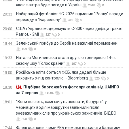
якою завтра буде погода в Україні
2648
0
Найкращий футболіст ЧС-2026 відмовив "Реалу" заради
20:33
переходу в "Барселону"
316
0
США і Україна модернізують С-300 через дефіцит ракет
20:00
Patriot, - ЗМІ
327
0
Зеленський прибув до Сербії на важливі перемовини
19:44
159
0
Наталія Могилевська стала другою тренеркою 14-го
19:33
сезону шоу "Голос країни"
167
0
Російська еліта боїться ФСБ, яка дедалі більше
19:00
виходить з-під контролю, - Bloomberg
325
0
Підбірка блогожаб та фотоприколів від UAINFO
18:30
за 7 серпня
14584
0
"Вони воюють, самі хочуть воювати, бо дурні": у
18:01
Чернівцях водія маршрутки звільнили після
зневажливих слів про українських захисників. ВІДЕО
350
0
Флеш розповів, чому РЕБ не може відхиляти балістику
17:44