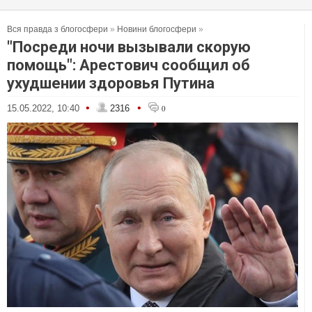
Вся правда з блогосфери
»
Новини блогосфери
»
"Посреди ночи вызывали скорую
помощь": Арестович сообщил об
ухудшении здоровья Путина
•
•
15.05.2022, 10:40
2316
0