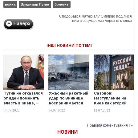
война
Владимир Путин
болезнь
Сподобався матеріал? Сміливо поділися
ним в соцмережах через ці кнопки
ІНШІ НОВИНИ ПО ТЕМІ
Путин не отказался
Ужасный ракетный
Сазонов:
от идеи поменять
удар по Виннице
Наступление на
власть в Киеве, –
воспринимается
Киев как второй
Кочетков
как последний
этап
14.07.2022
14.07.2022
12.07.2022
предупредительный
"спецоперации":
"выстрел" перед 15
пойдет ли на это
июля. Что будет
Путин?
Правила коментування ! »
завтра?
НОВИНИ