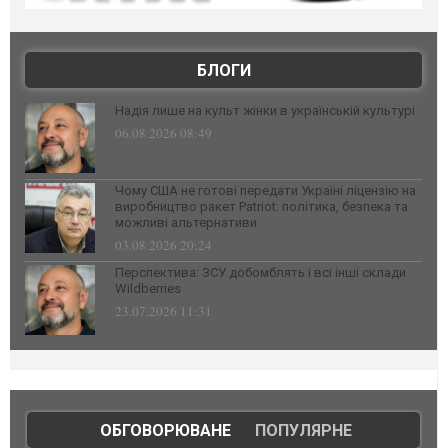
БЛОГИ
Надія лише на культ жінки в українській культурі
06.08.2026 08:49
Чому США не готові передати Україні ліцензію на
виробництво ракет Patriot: політика, безпека та
можливі альтернативи
03.08.2026 20:24
Перспектива: ЗСУ добомблять і всі інші склади
Wildberries
23.07.2026 11:31
ОБГОВОРЮВАНЕ
|
ПОПУЛЯРНЕ