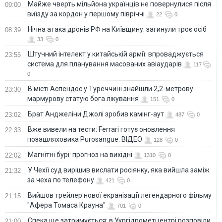
Майже чверть мільйона українців не повернулися після
09:00
виїзду за кордон у першому півріччі
22
0
Нічна атака дронів РФ на Київщину: загинули троє осіб
08:39
33
0
Штучний інтелект у китайській армії: впроваджується
23:55
система для планування масованих авіаударів
117
0
В місті Аспендос у Туреччині знайшли 2,2-метрову
23:30
мармурову статую бога лікування
151
0
Брат Анджеліни Джолі зробив камінг-аут
23:02
487
0
Вже вивели на тести: Ferrari готує оновлення
22:33
позашляховика Purosangue. ВІДЕО
128
0
Магнітні бурі: прогноз на вихідні
22:02
1310
0
У Чехії суд вирішив вислати росіянку, яка вийшла заміж
21:32
за чеха по телефону
421
0
Вийшов трейлер нової екранізації легендарного фільму
21:15
"Афера Томаса Крауна"
701
0
Спека ще затримується: в Укргідрометцентрі розповіли,
21:00