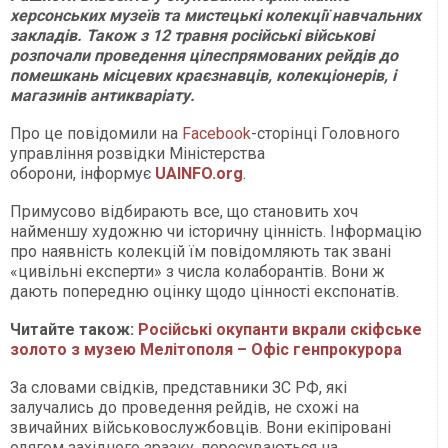
херсонських музеїв та мистецькі колекції навчальних
закладів. Також з 12 травня російські військові
розпочали проведення цілеспрямованих рейдів до
помешкань місцевих краєзнавців, колекціонерів, і
магазинів антикваріату.
Про це повідомили на
Facebook
-сторінці Головного
управління розвідки Міністерства
оборони, інформує
UAINFO.org
.
Примусово відбирають все, що становить хоч
найменшу художню чи історичну цінність. Інформацію
про наявність колекцій їм повідомляють так звані
«цивільні експерти» з числа колаборантів. Вони ж
дають попередню оцінку щодо цінності експонатів.
Читайте також:
Російські окупанти вкрали скіфське
золото з музею Мелітополя – Офіс генпрокурора
За словами свідків, представники ЗС РФ, які
залучались до проведення рейдів, не схожі на
звичайних військовослужбовців. Вони екіпіровані
одягом західного зразку, пересуваються на