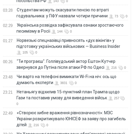
посольства РФ
143
0
Студентам можуть скасувати пенсію по втраті
03:28
годувальника: у ПФУ назвали чотири причини
73
0
Українська розвідка зафіксувала ознаки зростаючого
02:29
песимізму в Росії
144
0
Норвезькі спецназівці привносять «дух вікінгів» у
01:27
підготовку українських військових — Business Insider
105
0
"Ти програєш". Голлівудський актор Ештон Кутчер
00:26
звернувся до Путіна після атаки РФ по Одесі
216
0
Чи варто на телефонi вимикати Wi-Fi на ніч: ось що
23:48
думають експерти
3831
0
Нетаньягу відхилив 15-пунктний план Трампа щодо
23:21
Гази та поставив умову для виведення військ
257
0
«Створює хибне враження рівнозначності»: МЗС
22:49
України розкритикувало ЮНІСЕФ за заяву про загибель
дітей
216
0
На Херсонщині розширили зону обов’язкової евакуації