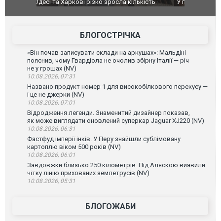
ькість
У парламенті Косово прем'єра закидали яйцями
Приїхав за
до українс
зіркового 
БЛОГОСТРІЧКА
«Він почав записувати склади на аркушах»: Мальдіні
пояснив, чому Гвардіола не очолив збірну Італії — річ
не у грошах (NV)
10.08.2026, 07:31
Названо продукт номер 1 для високобілкового перекусу —
і це не джерки (NV)
10.08.2026, 07:01
Відродження легенди. Знаменитий дизайнер показав,
як може виглядати оновлений суперкар Jaguar XJ220 (NV)
10.08.2026, 06:31
Фастфуд імперії інків. У Перу знайшли сублімовану
картоплю віком 500 років (NV)
10.08.2026, 06:01
Завдовжки близько 250 кілометрів. Під Аляскою виявили
чітку лінію прихованих землетрусів (NV)
10.08.2026, 05:31
БЛОГОЖАБИ