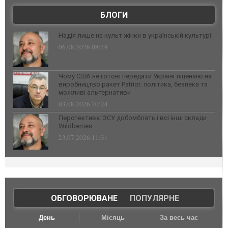
БЛОГИ
Надія лише на культ жінки в українській культурі
06.08.2026 08:49
Чому США не готові передати Україні ліцензію на
виробництво ракет Patriot: політика, безпека та
можливі альтернативи
03.08.2026 20:24
Перспектива: ЗСУ добомблять і всі інші склади
Wildberries
23.07.2026 11:31
ОБГОВОРЮВАНЕ
|
ПОПУЛЯРНЕ
День
Місяць
За весь час