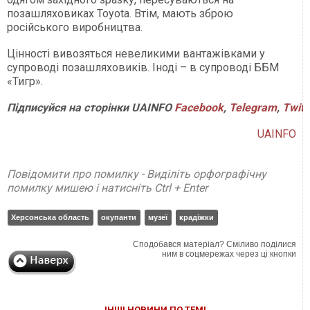
позашляховиках Toyota. Втім, мають зброю
російського виробництва.
Цінності вивозяться невеликими вантажівками у
супроводі позашляховиків. Іноді – в супроводі ББМ
«Тигр».
Підписуйся на сторінки UAINFO
Facebook
,
Telegram
,
Twitt
UAINFO
Повідомити про помилку - Виділіть орфографічну
помилку мишею і натисніть Ctrl + Enter
Херсонська область
окупанти
музеї
крадіжки
Сподобався матеріал? Сміливо поділися
ним в соцмережах через ці кнопки
ІНШІ НОВИНИ ПО ТЕМІ