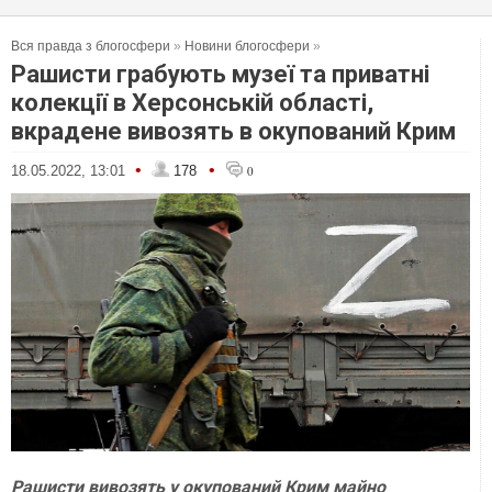
Вся правда з блогосфери
»
Новини блогосфери
»
Рашисти грабують музеї та приватні
колекції в Херсонській області,
вкрадене вивозять в окупований Крим
•
•
18.05.2022, 13:01
178
0
Рашисти вивозять у окупований Крим майно