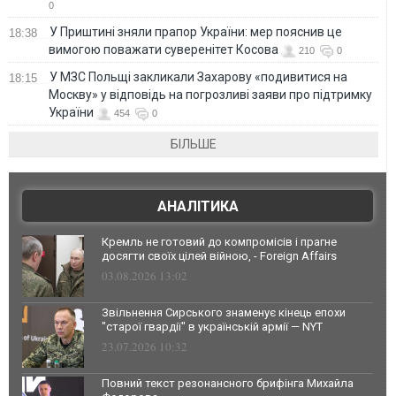
0
У Приштині зняли прапор України: мер пояснив це
18:38
вимогою поважати суверенітет Косова
210
0
У МЗС Польщі закликали Захарову «подивитися на
18:15
Москву» у відповідь на погрозливі заяви про підтримку
України
454
0
БІЛЬШЕ
АНАЛІТИКА
Кремль не готовий до компромісів і прагне
досягти своїх цілей війною, - Foreign Affairs
03.08.2026 13:02
Звільнення Сирського знаменує кінець епохи
"старої гвардії" в українській армії — NYT
23.07.2026 10:32
Повний текст резонансного брифінга Михайла