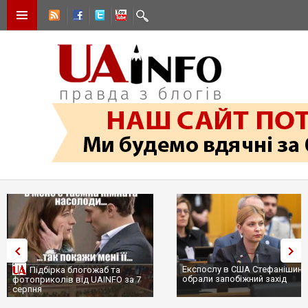
Експослу в США Стефанішині
Підбірка блогожаб та
обрали запобіжний захід
фотоприколів від UAINFO за 7
серпня