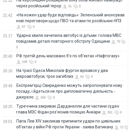
22:22
через російський терор
41
0
«На кожен удар буде відповідь»: Зеленський анонсував
21:42
нові переговори щодо ПВО та атаки по російських НПЗ
67
0
Ударна хвиля зачепила автобус із дітьми: голова МВС
21:17
повідомив деталі повторного обстрілу Одещини
75
0
РФ третій день масовано б'є по об'єктах «Нафтогазу»
20:40
108
0
На трасі Одеса Миколаїв фургон врізався у два
20:16
мікроавтобуси, троє загиблих
93
0
Експрем'єрці Свириденко можуть запропонувати нову
19:49
посаду, і йдеться не про дипломатичну діяльність -
джерело
160
0
Туреччина закриває Дарданелли для частини суден:
19:25
глава МЗС Фідан роз'яснив позицію Анкари
261
0
Папа Лев XIV закликав припинити удари по цивільних
19:01
об'єктах у війні РФ проти України - заява Ватикану
72