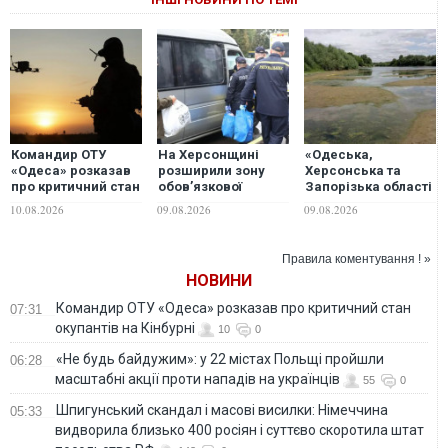
Командир ОТУ
На Херсонщині
«Одеська,
«Одеса» розказав
розширили зону
Херсонська та
про критичний стан
обов’язкової
Запорізька області
окупантів на
евакуації через
– у зоні ризику»:
10.08.2026
09.08.2026
09.08.2026
Кінбурні
російський терор
експерт пояснив,
чим загрожує
Україні дефіцит
Правила коментування ! »
водних ресурсів
НОВИНИ
Командир ОТУ «Одеса» розказав про критичний стан
07:31
окупантів на Кінбурні
10
0
«Не будь байдужим»: у 22 містах Польщі пройшли
06:28
масштабні акції проти нападів на українців
55
0
Шпигунський скандал і масові висилки: Німеччина
05:33
видворила близько 400 росіян і суттєво скоротила штат