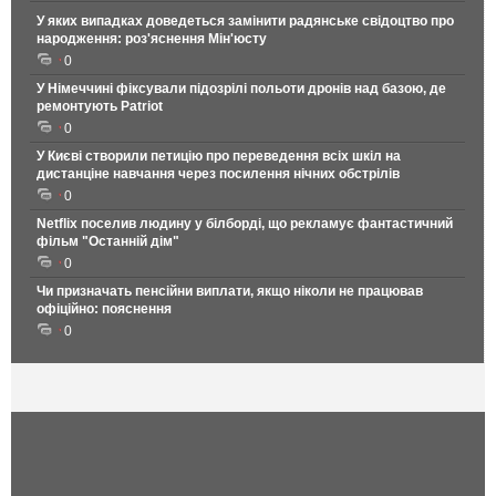
У яких випадках доведеться замінити радянське свідоцтво про
народження: роз'яснення Мін'юсту
0
У Німеччині фіксували підозрілі польоти дронів над базою, де
ремонтують Patriot
0
У Києві створили петицію про переведення всіх шкіл на
дистанціне навчання через посилення нічних обстрілів
0
Netflix поселив людину у білборді, що рекламує фантастичний
фільм "Останній дім"
0
Чи призначать пенсійни виплати, якщо ніколи не працював
офіційно: пояснення
0