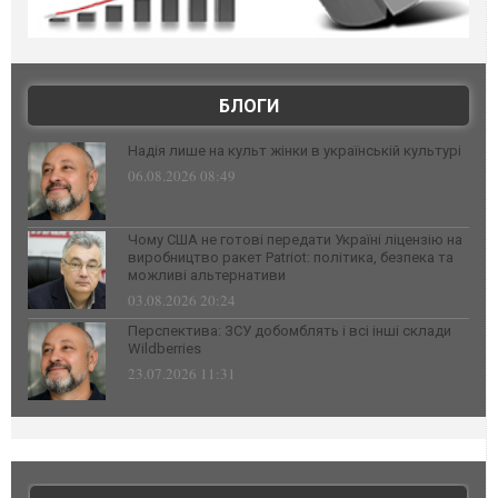
БЛОГИ
Надія лише на культ жінки в українській культурі
06.08.2026 08:49
Чому США не готові передати Україні ліцензію на
виробництво ракет Patriot: політика, безпека та
можливі альтернативи
03.08.2026 20:24
Перспектива: ЗСУ добомблять і всі інші склади
Wildberries
23.07.2026 11:31