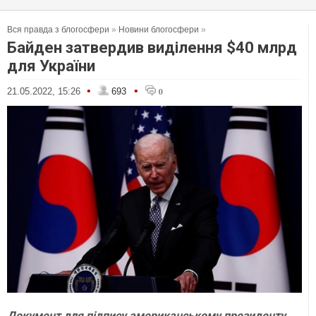
Вся правда з блогосфери
»
Новини блогосфери
»
Байден затвердив виділення $40 млрд
для України
•
•
21.05.2022, 15:26
693
0
Документ для підпису американському президенту