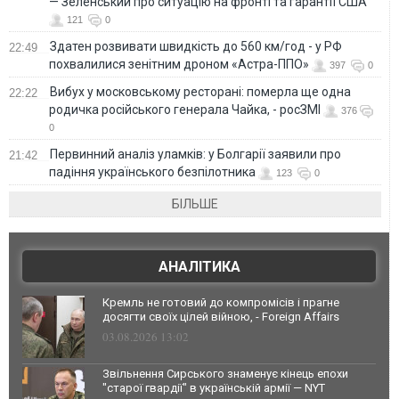
— Зеленський про ситуацію на фронті та гарантії США
121
0
Здатен розвивати швидкість до 560 км/год - у РФ
22:49
похвалилися зенітним дроном «Астра-ППО»
397
0
Вибух у московському ресторані: померла ще одна
22:22
родичка російського генерала Чайка, - росЗМІ
376
0
Первинний аналіз уламків: у Болгарії заявили про
21:42
падіння українського безпілотника
123
0
БІЛЬШЕ
АНАЛІТИКА
Кремль не готовий до компромісів і прагне
досягти своїх цілей війною, - Foreign Affairs
03.08.2026 13:02
Звільнення Сирського знаменує кінець епохи
"старої гвардії" в українській армії — NYT