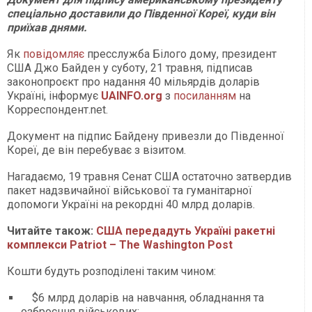
спеціально доставили до Південної Кореї, куди він
приїхав днями.
Як
повідомляє
пресслужба Білого дому, президент
США Джо Байден у суботу, 21 травня, підписав
законопроєкт про надання 40 мільярдів доларів
Україні, інформує
UAINFO.org
з
посиланням
на
Корреспондент.net.
Документ на підпис Байдену привезли до Південної
Кореї, де він перебуває з візитом.
Нагадаємо, 19 травня Сенат США остаточно затвердив
пакет надзвичайної військової та гуманітарної
допомоги Україні на рекордні 40 млрд доларів.
Читайте також:
США передадуть Україні ракетні
комплекси Patriot – The Washington Post
Кошти будуть розподілені таким чином:
$6 млрд доларів на навчання, обладнання та
озброєння військових;