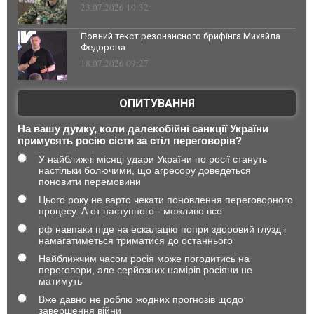
23.07.2026 10:32
Повний текст резонансного брифінга Михайла
Федорова
18.07.2026 09:27
ОПИТУВАННЯ
На вашу думку, коли далекобійні санкції України
примусять росію сісти за стіл переговорів?
У найближчі місяці удари України по росії стануть
настільки болючими, що агресору доведеться
поновити перемовини
Цього року не варто чекати поновлення переговорного
процесу. А от наступного - можливо все
рф навпаки піде на ескалацію попри здоровий глузд і
намагатиметься триматися до останнього
Найближчим часом росія може погодитись на
переговори, але серйозних намірів росіяни не
матимуть
Вже давно не роблю жодних прогнозів щодо
завершення війни