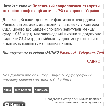
Читайте також:
Зеленський запропонував створити
механізм конфіскації активів РФ на користь України
До речі, цей
пакет допомоги фактично є рекордним.
Раніше він отримав двопартійну підтримку у Конгресі
США. Цікаво, що Байден спочатку запитував меншу
суму – $33 млрд. Але законодавці вирішили додатково
виділити $3,4 млрд на військову допомогу і стільки ж
– для розв'язання гуманітарних питань.
Підписуйся на сторінки UAINFO
Facebook
,
Telegram
,
Twitt
UAINFO
Повідомити про помилку - Виділіть орфографічну
помилку мишею і натисніть Ctrl + Enter
війна
Джо Байден
допомога
Сподобався матеріал? Сміливо поділися
ним в соцмережах через ці кнопки