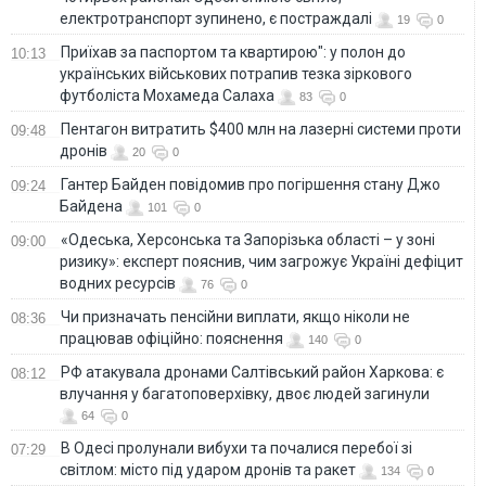
електротранспорт зупинено, є постраждалі
19
0
Приїхав за паспортом та квартирою": у полон до
10:13
українських військових потрапив тезка зіркового
футболіста Мохамеда Салаха
83
0
Пентагон витратить $400 млн на лазерні системи проти
09:48
дронів
20
0
Гантер Байден повідомив про погіршення стану Джо
09:24
Байдена
101
0
«Одеська, Херсонська та Запорізька області – у зоні
09:00
ризику»: експерт пояснив, чим загрожує Україні дефіцит
водних ресурсів
76
0
Чи призначать пенсійни виплати, якщо ніколи не
08:36
працював офіційно: пояснення
140
0
РФ атакувала дронами Салтівський район Харкова: є
08:12
влучання у багатоповерхівку, двоє людей загинули
64
0
В Одесі пролунали вибухи та почалися перебої зі
07:29
світлом: місто під ударом дронів та ракет
134
0