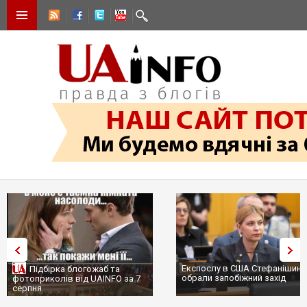
Експослу в США Стефанішині
Підбірка блогожаб та
обрали запобіжний захід
фотоприколів від UAINFO за 7
серпня