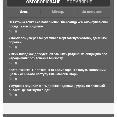
ОБГОВОРЮВАНЕ
|
ПОПУЛЯРНЕ
День
Місяць
За весь час
Остаточна точка без повернень: Олександр Усік анонсував свій
прощальний поєдинок
0
У Коблевому через вибух міни в морі загинув чоловік, дві жінки
поранені
0
У яких випадках доведеться замінити радянське свідоцтво про
народження: роз'яснення Мін'юсту
0
Костянтинівка, Слов'янськ та Краматорськ стануть головними
цілями осіннього наступу РФ - Максим Жорін
0
У будинок влучили п'ять дронів: подробиці удару по Київській
області, де загинули люди
0