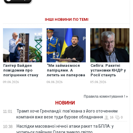
ІНШІ НОВИНИ ПО ТЕМІ
Гантер Байден
"Ми займаємося
Сибіга: Ракетні
повідомив про
папірцями. А
установки КНДР у
погіршення стану
летить не паперова
Росії стануть
Джо Байдена
ракета", -
законною
09.08.2026
08.08.2026
05.08.2026
Зеленський
військовою ціллю
заявив, що просив
для ЗСУ
ліцензії на Patriot
Правила коментування ! »
ще у перший рік
НОВИНИ
війни
Трамп хоче Гренландії: пов'язана з його оточенням
11:01
компанія вже везе туди бурове обладнання
16
0
Наслідки масованої нічної атаки ракет та БПЛА: у
10:38
чотирьох районах Одеси зникло світло,