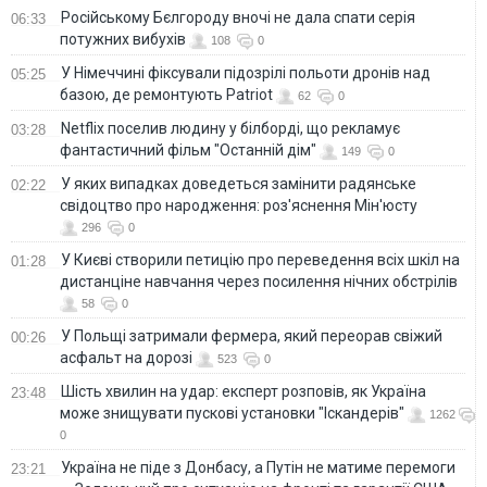
Російському Бєлгороду вночі не дала спати серія
06:33
потужних вибухів
108
0
У Німеччині фіксували підозрілі польоти дронів над
05:25
базою, де ремонтують Patriot
62
0
Netflix поселив людину у білборді, що рекламує
03:28
фантастичний фільм "Останній дім"
149
0
У яких випадках доведеться замінити радянське
02:22
свідоцтво про народження: роз'яснення Мін'юсту
296
0
У Києві створили петицію про переведення всіх шкіл на
01:28
дистанціне навчання через посилення нічних обстрілів
58
0
У Польщі затримали фермера, який переорав свіжий
00:26
асфальт на дорозі
523
0
Шість хвилин на удар: експерт розповів, як Україна
23:48
може знищувати пускові установки "Іскандерів"
1262
0
Україна не піде з Донбасу, а Путін не матиме перемоги
23:21