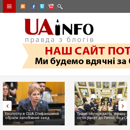
Експослу в США Стефанішиній
Трамп не передасть Україні
обрали запобіжний захід
сотні ракет до Patriot, бо у С
...