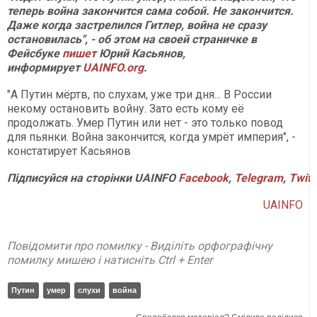
теперь война закончится сама собой. Не закончится.
Даже когда застрелился Гитлер, война не сразу
остановилась", - об этом на своей страничке в
Фейсбуке
пишет
Юрий Касьянов,
информирует
UAINFO.org
.
"А Путин мёртв, по слухам, уже три дня... В России
некому остановить войну. Зато есть кому её
продолжать. Умер Путин или нет - это только повод
для пьянки. Война закончится, когда умрёт империя", -
констатирует Касьянов
Підписуйся на сторінки UAINFO
Facebook
,
Telegram
,
Twitt
UAINFO
Повідомити про помилку - Виділіть орфографічну
помилку мишею і натисніть Ctrl + Enter
Путин
умер
слухи
война