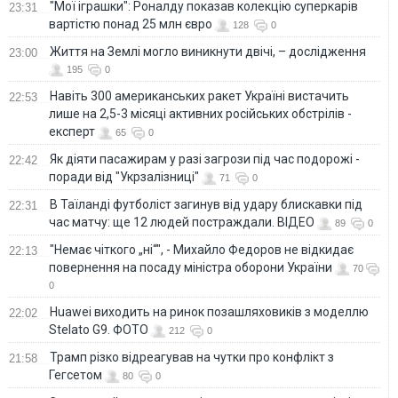
"Мої іграшки": Роналду показав колекцію суперкарів
23:31
вартістю понад 25 млн євро
128
0
Життя на Землі могло виникнути двічі, – дослідження
23:00
195
0
Навіть 300 американських ракет Україні вистачить
22:53
лише на 2,5-3 місяці активних російських обстрілів -
експерт
65
0
Як діяти пасажирам у разі загрози під час подорожі -
22:42
поради від "Укрзалізниці"
71
0
В Таїланді футболіст загинув від удару блискавки під
22:31
час матчу: ще 12 людей постраждали. ВІДЕО
89
0
"Немає чіткого „ні“", - Михайло Федоров не відкидає
22:13
повернення на посаду міністра оборони України
70
0
Huawei виходить на ринок позашляховиків з моделлю
22:02
Stelato G9. ФОТО
212
0
Трамп різко відреагував на чутки про конфлікт з
21:58
Гегсетом
80
0