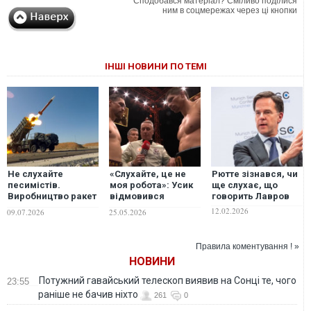
Сподобався матеріал? Сміливо поділися
ним в соцмережах через ці кнопки
ІНШІ НОВИНИ ПО ТЕМІ
Не слухайте
«Слухайте, це не
Рютте зізнався, чи
песимістів.
моя робота»: Усик
ще слухає, що
Виробництво ракет
відмовився
говорить Лавров
для "Патріот" в
говорити про
12.02.2026
09.07.2026
25.05.2026
Україні можливо, -
спірну зупинку бою
Флеш
з Верховеном
Правила коментування ! »
НОВИНИ
Потужний гавайський телескоп виявив на Сонці те, чого
23:55
раніше не бачив ніхто
261
0