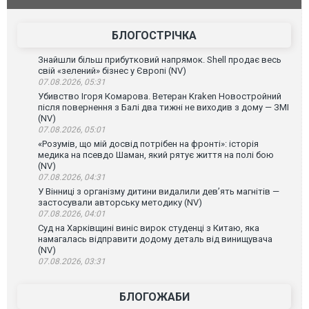
атаку. ВІДЕО
БЛОГОСТРІЧКА
Знайшли більш прибутковий напрямок. Shell продає весь
свій «зелений» бізнес у Європі (NV)
07.08.2026, 05:31
Убивство Ігоря Комарова. Ветеран Kraken Новостройний
після повернення з Балі два тижні не виходив з дому — ЗМІ
(NV)
07.08.2026, 05:01
«Розумів, що мій досвід потрібен на фронті»: історія
медика на псевдо Шаман, який рятує життя на полі бою
(NV)
07.08.2026, 04:31
У Вінниці з організму дитини видалили дев’ять магнітів —
застосували авторську методику (NV)
07.08.2026, 04:01
Суд на Харківщині виніс вирок студенці з Китаю, яка
намагалась відправити додому деталь від винищувача
(NV)
07.08.2026, 03:31
БЛОГОЖАБИ