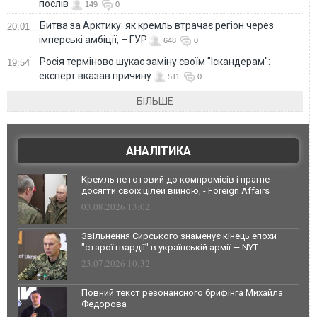
послів
149
0
Битва за Арктику: як кремль втрачає регіон через
20:01
імперські амбіції, – ГУР
648
0
Росія терміново шукає заміну своїм "Іскандерам":
19:54
експерт вказав причину
511
0
БІЛЬШЕ
АНАЛІТИКА
Кремль не готовий до компромісів і прагне
досягти своїх цілей війною, - Foreign Affairs
03.08.2026 13:02
Звільнення Сирського знаменує кінець епохи
"старої гвардії" в українській армії — NYT
23.07.2026 10:32
Повний текст резонансного брифінга Михайла
Федорова