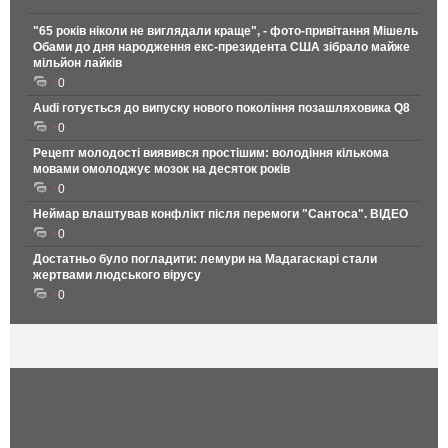
"65 років ніколи не виглядали краще", - фото-привітання Мішель
Обами до дня народження екс-президента США зібрало майже
мільйон лайків
0
Audi готується до випуску нового покоління позашляховика Q8
0
Рецепт молодості виявився простішим: володіння кількома
мовами омолоджує мозок на десяток років
0
Неймар влаштував конфлікт після перемоги "Сантоса". ВІДЕО
0
Достатньо було погладити: лемури на Мадагаскарі стали
жертвами людського вірусу
0