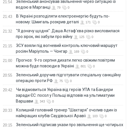
Зеленський анонсував звільнення через ситуацію із
21:54
водою в Марганці
79
0
В Україні розподіляти електроенергію будуть по-
21:43
новому: Шмигаль розкрив деталі
171
0
"Я доначу щодня": Даша Астаф'єва різко висловилася
21:32
про зірок, які забули про війну
125
0
ЗСУ взяли під вогневий контроль ключовий маршрут
21:15
росіян Маріуполь — Чонгар
169
0
Прогноз: 9-го серпня дихати легко свіжим повітрям
21:00
можна буде повсюди в Україні
801
0
Зеленський доручив підготувати спеціальну санкційну
20:55
операцію проти РФ
75
0
Чи відмовиться Україна від героїв УПА та Бандери
20:42
заради ЄС: посол у Польщі відповів на ультиматуми
Варшави
343
0
Колишній головний тренер "Шахтаря" очолив один із
20:33
найкращих клубів Саудівської Аравії
103
0
Зеленський підписав укази про звільнення ще чотирьох
20:15