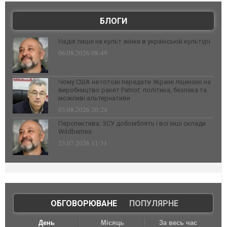
БЛОГИ
Надія лише на культ жінки в українській культурі
06.08.2026 08:49
Чому США не готові передати Україні ліцензію на
виробництво ракет Patriot: політика, безпека та
можливі альтернативи
03.08.2026 20:24
Перспектива: ЗСУ добомблять і всі інші склади
Wildberries
23.07.2026 11:31
ОБГОВОРЮВАНЕ
|
ПОПУЛЯРНЕ
День
Місяць
За весь час