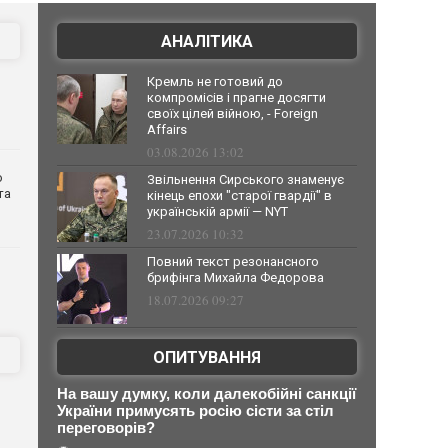
АНАЛІТИКА
Кремль не готовий до
компромісів і прагне досягти
своїх цілей війною, - Foreign
Affairs
03.08.2026 13:02
о
Звільнення Сирського знаменує
та
кінець епохи "старої гвардії" в
українській армії — NYT
23.07.2026 10:32
Повний текст резонансного
брифінга Михайла Федорова
18.07.2026 09:27
ОПИТУВАННЯ
На вашу думку, коли далекобійні санкції
України примусять росію сісти за стіл
переговорів?