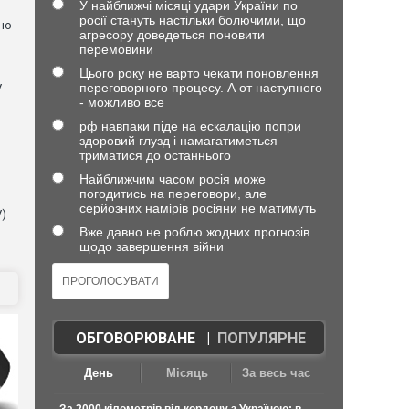
У найближчі місяці удари України по
росії стануть настільки болючими, що
но
агресору доведеться поновити
перемовини
Цього року не варто чекати поновлення
переговорного процесу. А от наступного
-
- можливо все
рф навпаки піде на ескалацію попри
здоровий глузд і намагатиметься
триматися до останнього
Найближчим часом росія може
погодитись на переговори, але
серйозних намірів росіяни не матимуть
V)
Вже давно не роблю жодних прогнозів
щодо завершення війни
ОБГОВОРЮВАНЕ
|
ПОПУЛЯРНЕ
День
Місяць
За весь час