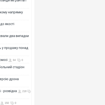
банди мігрантів і
ькому напрямку
 до якості
ксували два випадки
ь у продажу понад
смосі
64
0
больний стадіон
версію дрона
 - розвідка
218
150
0