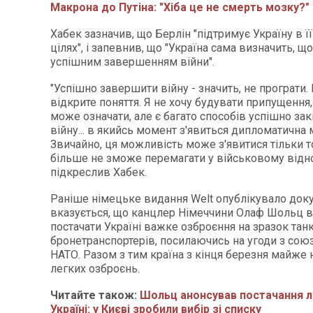
Макрона до Путіна: "Хіба це не смерть мозку?"
Хабек зазначив, що Берлін "підтримує Україну в ї
цілях", і запевнив, що "Україна сама визначить, щ
успішним завершенням війни".
"Успішно завершити війну - значить, не програти.
відкрите поняття. Я не хочу будувати припущення
може означати, але є багато способів успішно за
війну... в якийсь момент з'явиться дипломатична
Звичайно, ця можливість може з'явитися тільки то
більше не зможе перемагати у військовому відно
підкреслив Хабек.
Раніше німецьке видання Welt опублікувало доку
вказується, що канцлер Німеччини Олаф Шольц 
постачати Україні важке озброєння на зразок танк
бронетранспортерів, посилаючись на угоди з сою
НАТО. Разом з тим країна з кінця березня майже 
легких озброєнь.
Читайте також:
Шольц анонсував постачання л
Україні: у Києві зробили вибір зі списку