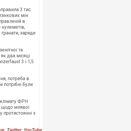
аправила 3 тис.
итанкових мін
дправленій в
 кулеметів,
і гранати, заряди
Ворог завдав комбінованого удару по
двоє поранених. Ще десятеро постра
після атаки БПЛА по ринку на Сумщині
зенітної та
 як два місяці
zerfaust 3 і 1,5
ня, потреба в
 потрібні були
у клімату ФРН
І щодо млявої
у протистоянні з
В окупованій Ялті повідомляють про а
порт: над містом навис стовп чорного
ВІДЕО
am
,
Twitter
,
YouTube