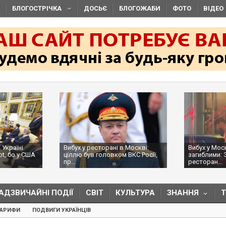
БЛОГОСТРІЧКА
ДОСЬЄ
БЛОГОЖАБИ
ФОТО
ВІДЕО
 Україні
Вибух у ресторані в Москві:
Вибух у Мос
ot, бо у США
ціллю був головком ВКС Росії,
загиблими: 
пр...
ресторан...
АДЗВИЧАЙНІ ПОДІЇ
СВІТ
КУЛЬТУРА
ЗНАННЯ
ТАРИФИ
ПОДВИГИ УКРАЇНЦІВ