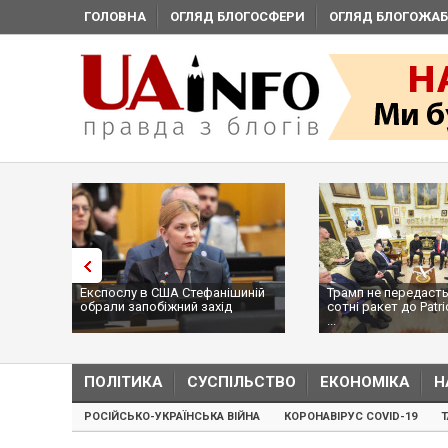
ГОЛОВНА
ОГЛЯД БЛОГОСФЕРИ
ОГЛЯД БЛОГОЖАБ
Експослу в США Стефанішиній
Трамп не передасть
обрали запобіжний захід
сотні ракет до Patri
...
ПОЛІТИКА
СУСПІЛЬСТВО
ЕКОНОМІКА
Н
РОСІЙСЬКО-УКРАЇНСЬКА ВІЙНА
КОРОНАВІРУС COVID-19