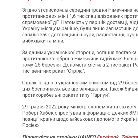
Згідно зі списком, в середині травня Німеччина н
протитанкових мін і 1,6 тис.спеціалізованих прот
спрямованої дії. Натомість у першій доставці, ві
Україну місяцем раніше, були лише запчастини до
запалювачі, детонаційні шнури, радіостанції, ручн
вибухівки та міни.
За даними української сторони, остання поставка 
протитанкової зброї з Німеччини відбулася більш
тому-25 березня. Допомога містила 2 тис.ракет Pan
тис. зенітних ракет "Стріла".
Однак, згідно з українським списком від 29 берез
цих боєприпасах все ще залишалася. Також бійцям
протикорабельні ракети типу "Гарпун".
29 травня 2022 року міністр економіки та захист
Роберт Хабек спростував інформацію деяких ЗМ
позиції країни щодо військової допомоги Україні 
Росією.
Підписуйся на сторінки UAINFO
Facebook
,
Telegr