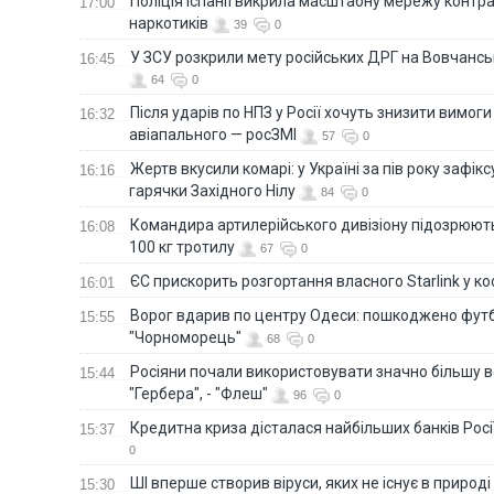
Поліція Іспанії викрила масштабну мережу контра
17:00
наркотиків
39
0
У ЗСУ розкрили мету російських ДРГ на Вовчанс
16:45
64
0
Після ударів по НПЗ у Росії хочуть знизити вимоги
16:32
авіапального — росЗМІ
57
0
Жертв вкусили комарі: у Україні за пів року зафі
16:16
гарячки Західного Нілу
84
0
Командира артилерійського дивізіону підозрюют
16:08
100 кг тротилу
67
0
ЄС прискорить розгортання власного Starlink у ко
16:01
Ворог вдарив по центру Одеси: пошкоджено фут
15:55
"Чорноморець"
68
0
Росіяни почали використовувати значно більшу 
15:44
"Гербера", - "Флеш"
96
0
Кредитна криза дісталася найбільших банків Росії
15:37
0
ШІ вперше створив віруси, яких не існує в природі
15:30