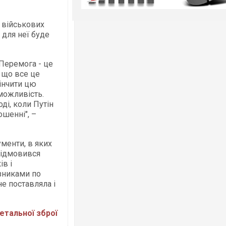
ї військових
о для неї буде
 Перемога - це
, що все це
кінчити цю
 можливість.
ді, коли Путін
шенні", –
менти, в яких
відмовився
ів і
зниками по
не поставляла і
етальної зброї