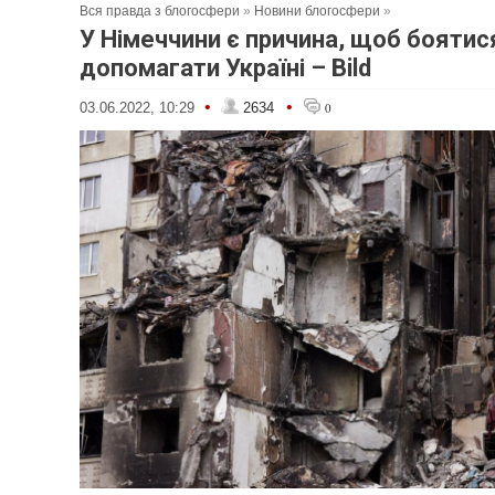
Вся правда з блогосфери
»
Новини блогосфери
»
У Німеччини є причина, щоб боятис
допомагати Україні – Bild
•
•
03.06.2022, 10:29
2634
0