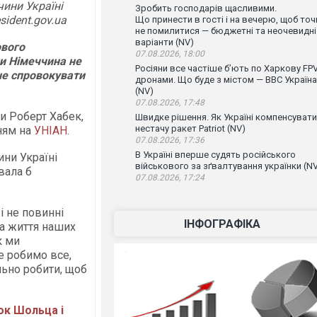
ини Україні
Зробить господарів щасливими.
sident.gov.ua
Що принести в гості і на вечерю, щоб точ
не помилитися — бюджетні та неочевидні
варіанти (NV)
ового
07.08.2026, 18:00
ни Німеччина не
Росіяни все частіше бʼють по Харкову FPV
не спровокувати
дронами. Що буде з містом — ВВС Україна
(NV)
07.08.2026, 17:48
и Роберт Хабек,
Швидке рішення. Як Україні компенсувати
нестачу ракет Patriot (NV)
ням на
УНІАН
.
07.08.2026, 17:36
В Україні вперше судять російського
ни Україні
військового за зґвалтування українки (N
вала б
07.08.2026, 17:24
і не повинні
ІНФОГРАФІКА
за життя наших
к ми
е робимо все,
льно робити, щоб
ок Шольца і