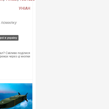
УНІАН
у помилку
рої в україну
ал? Сміливо поділися
режах через ці кнопки