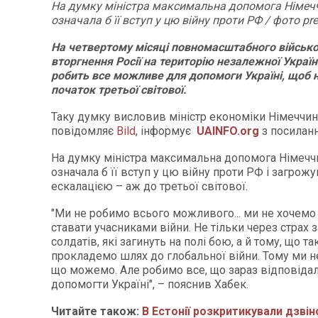
На думку міністра максимальна допомога Німечч
означала б її вступ у цю війну проти РФ / фото pre
На четвертому місяці повномасштабного військ
вторгнення Росії на територію незалежної Украї
робить все можливе для допомоги Україні, щоб 
початок третьої світової.
Таку думку висловив міністр економіки Німеччин
повідомляє
Bild
, інформує
UAINFO.org
з посилан
На думку міністра максимальна допомога Німеччи
означала б її вступ у цю війну проти РФ і загрожу
ескалацією – аж до третьої світової.
"Ми не робимо всього можливого... ми не хочемо 
ставати учасниками війни. Не тільки через страх 
солдатів, які загинуть на полі бою, а й тому, що та
прокладемо шлях до глобальної війни. Тому ми н
що можемо. Але робимо все, що зараз відповіда
допомогти Україні", – пояснив Хабек.
Читайте також:
В Естонії розкритикували дзвін