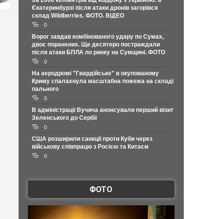
За 2000 кілометрів від кордону з Україною: в
Єкатеринбурзі після атаки дронів загорівся
склад Wildberries. ФОТО. ВІДЕО
0
Ворог завдав комбінованого удару по Сумах,
двоє поранених. Ще десятеро постраждали
після атаки БПЛА по ринку на Сумщині. ФОТО
0
На аеродромі "Гвардійське" в окупованому
Криму спалахнула масштабна пожежа на складі
пального
0
В адміністрації Вучича анонсували перший візит
Зеленського до Сербії
0
США розширили санкції проти Куби через
військову співпрацю з Росією та Китаєм
0
ФОТО