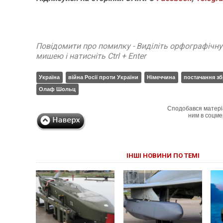
Повідомити про помилку - Виділіть орфографічн
мишею і натисніть Ctrl + Enter
Україна
війна Росії проти України
Німеччина
постачання зб
Олаф Шольц
Сподобався матері
ним в соцме
ІНШІ НОВИНИ ПО ТЕМІ