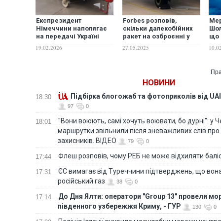
Експрезидент
Forbes розповів,
Мер
Німеччини наполягає
скільки далекобійних
Шол
на передачі Україні
ракет на озброєнні у
що 
ракет Taurus
ЗСУ і чи зможуть вони
від
19.02.2026
27.05.2025
10.0
дістати до Москви
рак
Пра
НОВИНИ
Підбірка блогожаб та фотоприколів від UAI
18:30
97
0
"Вони воюють, самі хочуть воювати, бо дурні": у 
18:01
маршрутки звільнили після зневажливих слів про
захисників. ВІДЕО
79
0
Флеш розповів, чому РЕБ не може відхиляти балі
17:44
ЄС вимагає від Туреччини підтверджень, що вона
17:31
російський газ
38
0
До Дня Ялти: оператори "Group 13" провели мо
17:14
південного узбережжя Криму, - ГУР
130
0