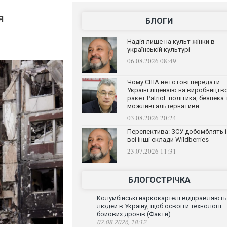
я
БЛОГИ
Надія лише на культ жінки в
українській культурі
06.08.2026 08:49
Чому США не готові передати
Україні ліцензію на виробництв
ракет Patriot: політика, безпека 
можливі альтернативи
03.08.2026 20:24
Перспектива: ЗСУ добомблять і
всі інші склади Wildberries
23.07.2026 11:31
БЛОГОСТРІЧКА
Колумбійські наркокартелі відправляють
людей в Україну, щоб освоїти технології
бойових дронів (Факти)
07.08.2026, 18:12