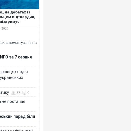
ц на дебатах із
ьцом підтвердив,
підтримує
правлення Україні
2.2025
ет Taurus
вила коментування ! »
NFO за 7 серпня
Чернівцях водія
 українських
стику
57
0
 не постачає
рський парад біля