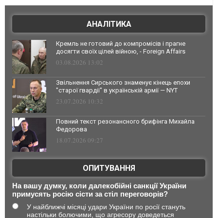
АНАЛІТИКА
Кремль не готовий до компромісів і прагне
досягти своїх цілей війною, - Foreign Affairs
03.08.2026 13:02
Звільнення Сирського знаменує кінець епохи
"старої гвардії" в українській армії — NYT
23.07.2026 10:32
Повний текст резонансного брифінга Михайла
Федорова
18.07.2026 09:27
ОПИТУВАННЯ
На вашу думку, коли далекобійні санкції України
примусять росію сісти за стіл переговорів?
У найближчі місяці удари України по росії стануть
настільки болючими, що агресору доведеться