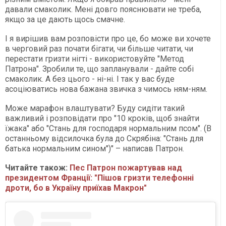
давали смаколик. Мені довго пояснювати не треба,
якщо за це дають щось смачне.
І я вирішив вам розповісти про це, бо може ви хочете
в черговий раз почати бігати, чи більше читати, чи
перестати гризти нігті - використовуйте "Метод
Патрона". Зробили те, що запланували - дайте собі
смаколик. А без цього - ні-ні. І так у вас буде
асоціюватись нова бажана звичка з чимось ням-ням.
Може марафон влаштувати? Буду сидіти такий
важливий і розповідати про "10 кроків, щоб знайти
їжака" або "Стань для господаря нормальним псом". (В
останньому відсилочка була до Скрябіна: "Стань для
батька нормальним сином")" – написав Патрон.
Читайте також:
Пес Патрон пожартував над
президентом Франції: "Пішов гризти телефонні
дроти, бо в Україну приїхав Макрон"