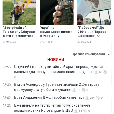
"Зустрічайте".
Українка
"Поборемо!" До
Трюдо опублікував
намагалася ввезти
210-річчя Тараса
фото знаменитого
в Угорщину
Шевченка ГО
українського пса
гранату, яку
"Міжнародний
11.05.2022
07.07.2024
29.02.2024
Патрона
"замовили"
жіночий рух "За
знайомі: що їй
сімейні цінності"
тепер загрожує
оголошує розіграш
Правила коментування ! »
для військових
НОВИНИ
Штучний інтелект у китайській армії: впроваджується
23:55
система для планування масованих авіаударів
66
0
В місті Аспендос у Туреччині знайшли 2,2-метрову
23:30
мармурову статую бога лікування
75
0
Брат Анджеліни Джолі зробив камінг-аут
23:02
284
0
Вже вивели на тести: Ferrari готує оновлення
22:33
позашляховика Purosangue. ВІДЕО
84
0