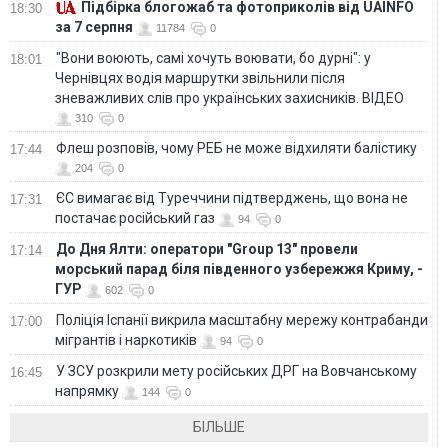
Підбірка блогожаб та фотоприколів від UAINFO
18:30
за 7 серпня
11784
0
"Вони воюють, самі хочуть воювати, бо дурні": у
18:01
Чернівцях водія маршрутки звільнили після
зневажливих слів про українських захисників. ВІДЕО
310
0
Флеш розповів, чому РЕБ не може відхиляти балістику
17:44
204
0
ЄС вимагає від Туреччини підтверджень, що вона не
17:31
постачає російський газ
94
0
До Дня Ялти: оператори "Group 13" провели
17:14
морський парад біля південного узбережжя Криму, -
ГУР
602
0
Поліція Іспанії викрила масштабну мережу контрабанди
17:00
мігрантів і наркотиків
94
0
У ЗСУ розкрили мету російських ДРГ на Вовчанському
16:45
напрямку
144
0
БІЛЬШЕ