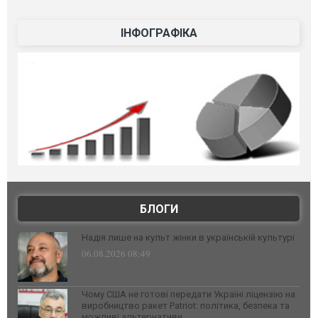
ІНФОГРАФІКА
БЛОГИ
Надія лише на культ жінки в українській культурі
06.08.2026 08:49
Чому США не готові передати Україні ліцензію на
виробництво ракет Patriot: політика, безпека та
можливі альтернативи