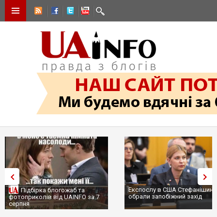
Експослу в США Стефанішиній
Підбірка блогожаб та
обрали запобіжний захід
фотоприколів від UAINFO за 7
серпня