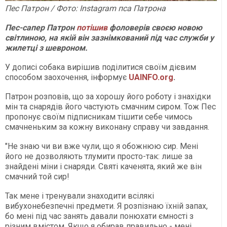
Пес Патрон / Фото: Instagram пса Патрона
Пес-сапер Патрон
потішив
фоловерів своєю новою
світлиною, на якій він зазнімкований під час служби у
жилетці з шевроном.
У дописі собака вирішив поділитися своїм дієвим
способом заохочення, інформує
UAINFO.org
.
Патрон розповів, що за хорошу його роботу і знахідки
мін та снарядів його частують смачним сиром. Тож Пес
пропонує своїм підписникам тішити себе чимось
смачненьким за кожну виконану справу чи завдання.
"Не знаю чи ви вже чули, що я обожнюю сир. Мені
його не дозволяють тлумити просто-так: лише за
знайдені міни і снаряди. Святі каченята, який же він
смачний той сир!
Так мене і тренували знаходити всілякі
вибухонебезпечні предмети. Я розпізнаю їхній запах,
бо мені під час занять давали понюхати ємності з
різним вмістом. Якщо я обирав правильно - мені