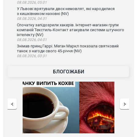
08.08.2026, 05:01
У Львові врятували двох немовлят, які народилися
з кишківником назовні (NV)
08.08.2026, 04:31
Спочатку запідозрили хакерів. Інтернет-магазин групи
компаній Текстиль-Контакт атакували системи штучного
інтелекту (NV)
08.08.2026, 04:01
Знімав принц Гаррі. Меган Маркл показала святковий
танок з нагоди свого 45-річчя (NV)
08.08.2026, 03:31
БЛОГОЖАБИ