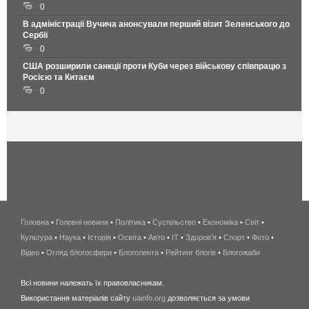
0
В адміністрації Вучича анонсували перший візит Зеленського до
Сербії
0
США розширили санкції проти Куби через військову співпрацю з
Росією та Китаєм
0
Головна
•
Головні новини
•
Політика
•
Суспільство
•
Економіка
беспроводной
•
Світ
•
Культура
•
Наука
•
Історія
•
Освіта
•
Авто
•
IT
•
Здоров'я
интернет
•
Спорт
•
Фото
•
Відео
•
Огляд блогосфери
•
Блоголента
•
Рейтинг блогів
киев
•
Блогожаби
и
Всі новини належать їх правовласникам.
область
Використання матеріалів сайту
uainfo.org
дозволяється за умови
wimax