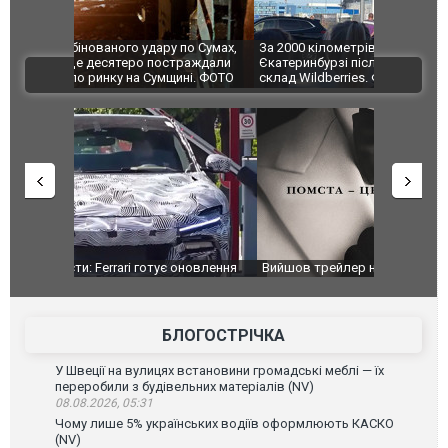
по Сумах,
За 2000 кілометрів від кордону з Україною: в
"Мої іграш
траждали
Єкатеринбурзі після атаки дронів загорівся
суперкарів
ВІДЕО
ині. ФОТО
склад Wildberries. ФОТО. ВІДЕО
оновлення
Вийшов трейлер нової екранізації легендарного
Зеленський
фільму "Афера Томаса Крауна"
перемовин
БЛОГОСТРІЧКА
У Швеції на вулицях встановини громадські меблі — їх
переробили з будівельних матеріалів (NV)
08.08.2026, 05:31
Чому лише 5% українських водіїв оформлюють КАСКО
(NV)