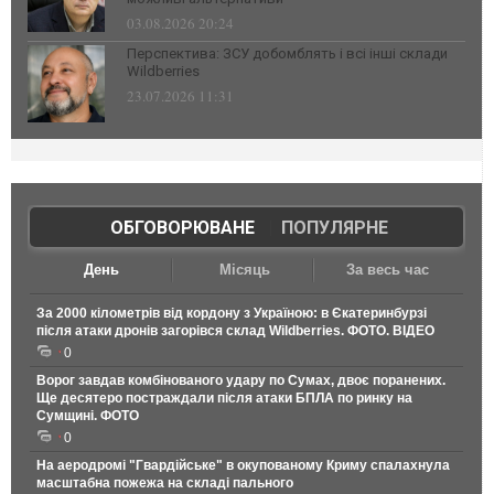
03.08.2026 20:24
Перспектива: ЗСУ добомблять і всі інші склади
Wildberries
23.07.2026 11:31
ОБГОВОРЮВАНЕ
|
ПОПУЛЯРНЕ
День
Місяць
За весь час
За 2000 кілометрів від кордону з Україною: в Єкатеринбурзі
після атаки дронів загорівся склад Wildberries. ФОТО. ВІДЕО
0
Ворог завдав комбінованого удару по Сумах, двоє поранених.
Ще десятеро постраждали після атаки БПЛА по ринку на
Сумщині. ФОТО
0
На аеродромі "Гвардійське" в окупованому Криму спалахнула
масштабна пожежа на складі пального