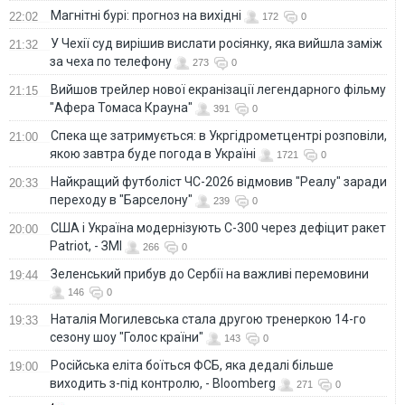
Магнітні бурі: прогноз на вихідні
22:02
172
0
У Чехії суд вирішив вислати росіянку, яка вийшла заміж
21:32
за чеха по телефону
273
0
Вийшов трейлер нової екранізації легендарного фільму
21:15
"Афера Томаса Крауна"
391
0
Спека ще затримується: в Укргідрометцентрі розповіли,
21:00
якою завтра буде погода в Україні
1721
0
Найкращий футболіст ЧС-2026 відмовив "Реалу" заради
20:33
переходу в "Барселону"
239
0
США і Україна модернізують С-300 через дефіцит ракет
20:00
Patriot, - ЗМІ
266
0
Зеленський прибув до Сербії на важливі перемовини
19:44
146
0
Наталія Могилевська стала другою тренеркою 14-го
19:33
сезону шоу "Голос країни"
143
0
Російська еліта боїться ФСБ, яка дедалі більше
19:00
виходить з-під контролю, - Bloomberg
271
0