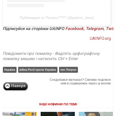
Публикация от Патрон???? (@patron_dsns)
Підписуйся на сторінки UAINFO
Facebook
,
Telegram
,
Twitt
UAINFO.org
Повідомити про помилку - Виділіть орфографічну
помилку мишею і натисніть Ctrl + Enter
Україна
війна Росії проти України
пес Патрон
Сподобався матеріал? Сміливо поділися
ним в соцмережах через ці кнопки
ІНШІ НОВИНИ ПО ТЕМІ