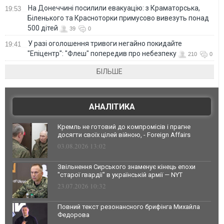
На Донеччині посилили евакуацію: з Краматорська,
19:53
Біленького та Красноторки примусово вивезуть понад
500 дітей
39
0
У разі оголошення тривоги негайно покидайте
19:41
"Епіцентр": "Флеш" попередив про небезпеку
210
0
БІЛЬШЕ
АНАЛІТИКА
Кремль не готовий до компромісів і прагне
досягти своїх цілей війною, - Foreign Affairs
03.08.2026 13:02
Звільнення Сирського знаменує кінець епохи
"старої гвардії" в українській армії — NYT
23.07.2026 10:32
Повний текст резонансного брифінга Михайла
Федорова