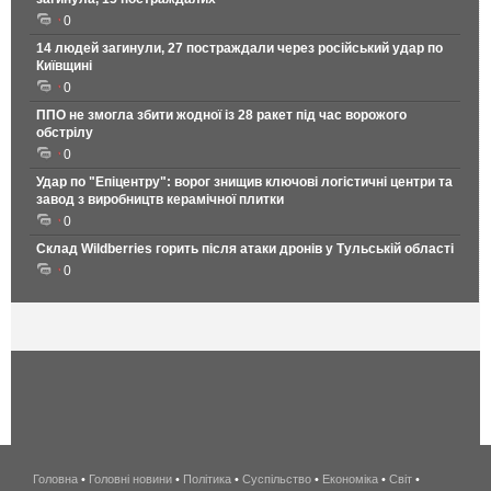
0
14 людей загинули, 27 постраждали через російський удар по
Київщині
0
ППО не змогла збити жодної із 28 ракет під час ворожого
обстрілу
0
Удар по "Епіцентру": ворог знищив ключові логістичні центри та
завод з виробництв керамічної плитки
0
Склад Wildberries горить після атаки дронів у Тульській області
0
Головна
•
Головні новини
•
Політика
•
Суспільство
•
Економіка
беспроводной
•
Світ
•