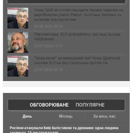
Чому США не готові передати Україні ліцензію на
виробництво ракет Patriot: політика, безпека та
можливі альтернативи
03.08.2026 20:24
Перспектива: ЗСУ добомблять і всі інші склади
Wildberries
23.07.2026 11:31
“Нова кров” чи вимушений хід? Чому Драпатий
очолив ЗСУ на піку суспільних протестів
22.07.2026 20:36
ОБГОВОРЮВАНЕ
|
ПОПУЛЯРНЕ
День
Місяць
За весь час
Росіяни атакували Київ балістикою та дронами: одна людина
загинула, 15 постраждалих