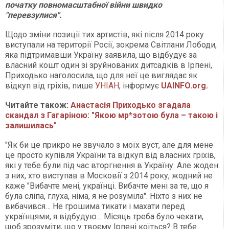
початку повномасштабної війни швидко
"перевзулися".
Щодо зміни позиції тих артистів, які після 2014 року
виступали на території Росії, зокрема Світлани Лободи,
яка підтримавши Україну заявила, що відбудує за
власний кошт один зі зруйнованих дитсадків в Ірпені,
Приходько наголосила, що для неї це виглядає як
відкуп від гріхів, пише
УНІАН
, інформує
UAINFO.org
.
Читайте також:
Анастасія Приходько згадала
скандал з Гагаріною: "Якою мр*зотою була – такою і
залишилась"
"Як би це прикро не звучало з моїх вуст, але для мене
це просто купівля України та відкуп від власних гріхів,
які у тебе були під час вторгнення в Україну. Але жоден
з них, хто виступав в Московії з 2014 року, жодний не
каже "Вибачте мені, українці. Вибачте мені за те, що я
була сліпа, глуха, німа, я не розуміла". Ніхто з них не
вибачився… Не грошима тикати і махати перед
українцями, я відбудую… Місяць треба було чекати,
щоб зрозуміти, що у твоєму Ірпені коїться? В тебе