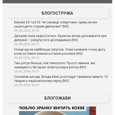
Франції
БЛОГОСТРІЧКА
Бензин Е5 та Е10. Чи справді «спиртова» суміш може
нашкодити старим двигунам? (NV)
06.08.2026, 06:31
Доказів поки недостатньо. Креатин може допомагати при
депресії — результати дослідження (NV)
06.08.2026, 06:01
Сонце ще не найбільша загроза. Учені назвали точну дату,
коли на Землі зникне остання рослина (NV)
06.08.2026, 05:31
Тінь рятує більше, ніж технології. Прості звички, які
захищають батарею електрокара влітку (NV)
06.08.2026, 05:01
Слоників шкода. Влада Кенії розслідує таємничу смерть 15
тварин у національному парку (NV)
06.08.2026, 04:31
БЛОГОЖАБИ