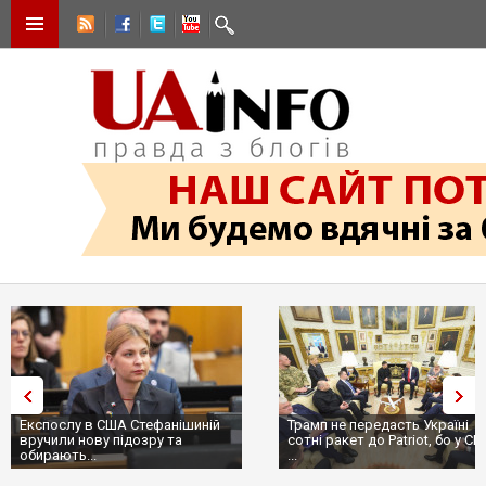
Експослу в США Стефанішиній
Трамп не передасть Україні
вручили нову підозру та
сотні ракет до Patriot, бо у С
обирають...
...