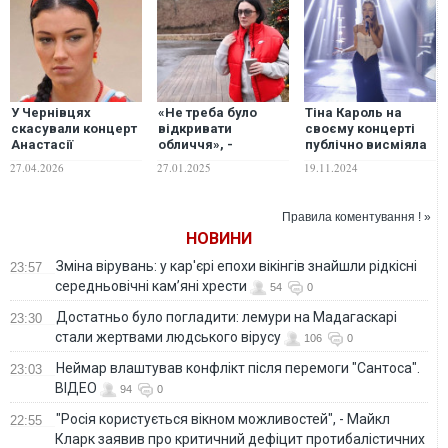
У Чернівцях
«Не треба було
Тіна Кароль на
скасували концерт
відкривати
своєму концерті
Анастасії
обличчя», -
публічно висміяла
Приходько через
Анастасія
Світлану Лободу
27.04.2026
27.01.2025
19.11.2024
«київську»
Приходько
російську мову
«пройшлася» по
Klavdia Petrivna
Правила коментування ! »
НОВИНИ
Зміна вірувань: у кар'єрі епохи вікінгів знайшли рідкісні
23:57
середньовічні кам’яні хрести
54
0
Достатньо було погладити: лемури на Мадагаскарі
23:30
стали жертвами людського вірусу
106
0
Неймар влаштував конфлікт після перемоги "Сантоса".
23:03
ВІДЕО
94
0
"Росія користується вікном можливостей", - Майкл
22:55
Кларк заявив про критичний дефіцит протибалістичних