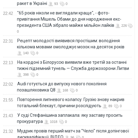
ракет в Україні
93
0
"65 років ніколи не виглядали краще", - фото-
22:42
привітання Мішель Обами до дня народження екс-
президента США зібрало майже мільйон лайків
226
0
Рецепт молодості виявився простішим: володіння
22:31
кількома мовами омолоджує мозок на десяток років
140
0
На кордоні з Білоруссю виявили вже третій за останні
22:13
тижні підземний тунель — Служба держохорони Литви
398
0
Audi готується до випуску нового покоління
22:02
позашляховика Q8
168
0
Повторення липневого колапсу: Грузію знову накрив
21:55
тотальний блекаут, причини розслідують
89
0
У суді Стефанішина заплакала: яку заставу просить
21:43
прокуратура
1018
0
Мудрик провів перший матч за "Челсі" після допінгової
21:32
дискваліфікації. ВІДЕО
96
0