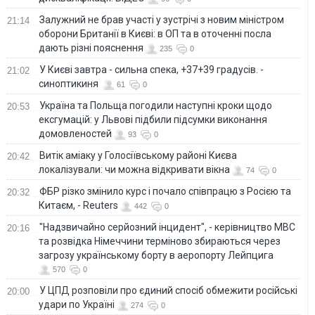
Залужний не брав участі у зустрічі з новим міністром
21:14
оборони Британії в Києві: в ОП та в оточенні посла
дають різні пояснення
235
0
У Києві завтра - сильна спека, +37+39 градусів. -
21:02
синоптикиня
61
0
Україна та Польща погодили наступні кроки щодо
20:53
ексгумацій: у Львові підбили підсумки виконання
домовленостей
93
0
Витік аміаку у Голосіївському районі Києва
20:42
локалізували: чи можна відкривати вікна
74
0
ФБР різко змінило курс і почало співпрацю з Росією та
20:32
Китаєм, - Reuters
442
0
"Надзвичайно серйозний інцидент", - керівництво МВС
20:16
та розвідка Німеччини терміново збираються через
загрозу українському борту в аеропорту Лейпцига
570
0
У ЦПД розповіли про єдиний спосіб обмежити російські
20:00
удари по Україні
274
0