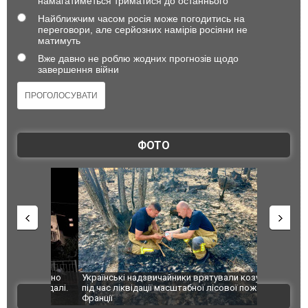
намагатиметься триматися до останнього
Найближчим часом росія може погодитись на
переговори, але серйозних намірів росіяни не
матимуть
Вже давно не роблю жодних прогнозів щодо
завершення війни
ФОТО
шкоджено
Українські надзвичайники врятували козуленя
СБУ за спр
траждалі.
під час ліквідації масштабної лісової пожежі у
Болгарії з
ВІДЕО
Франції
ФОТО