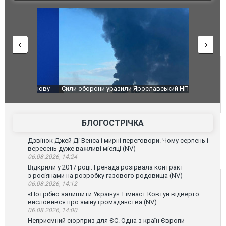
чили нову
Сили оборони уразили Ярославський НПЗ:
Неймар вла
губернатор регіону заявив про наймасштабнішу
"Сантоса".
атаку. ВІДЕО
БЛОГОСТРІЧКА
Дзвінок Джей Ді Венса і мирні переговори. Чому серпень і
вересень дуже важливі місяці (NV)
06.08.2026, 14:24
Відкрили у 2017 році. Гренада розірвала контракт
з росіянами на розробку газового родовища (NV)
06.08.2026, 14:12
«Потрібно залишити Україну». Гімнаст Ковтун відверто
висловився про зміну громадянства (NV)
06.08.2026, 14:00
Неприємний сюрприз для ЄС. Одна з країн Європи