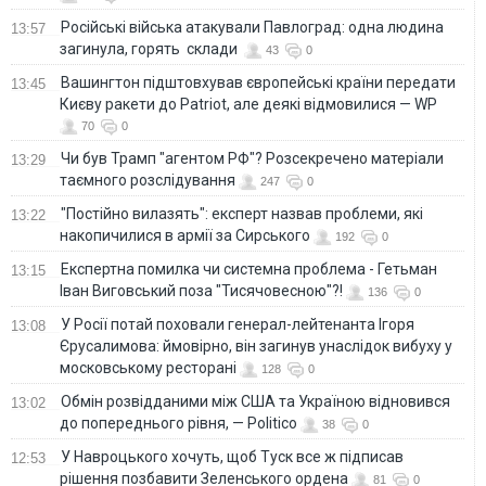
Російські війська атакували Павлоград: одна людина
13:57
загинула, горять склади
43
0
Вашингтон підштовхував європейські країни передати
13:45
Києву ракети до Patriot, але деякі відмовилися — WP
70
0
Чи був Трамп "агентом РФ"? Розсекречено матеріали
13:29
таємного розслідування
247
0
"Постійно вилазять": експерт назвав проблеми, які
13:22
накопичилися в армії за Сирського
192
0
Eкспертна помилка чи системна проблема - Гетьман
13:15
Іван Виговський поза "Тисячовесною"?!
136
0
У Росії потай поховали генерал-лейтенанта Ігоря
13:08
Єрусалимова: ймовірно, він загинув унаслідок вибуху у
московському ресторані
128
0
Обмін розвідданими між США та Україною відновився
13:02
до попереднього рівня, — Politico
38
0
У Навроцького хочуть, щоб Туск все ж підписав
12:53
рішення позбавити Зеленського ордена
81
0