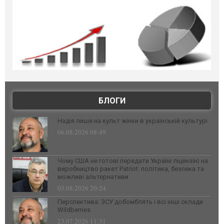
БЛОГИ
Надія лише на культ жінки в українській культурі
06.08.2026 08:49
Чому США не готові передати Україні ліцензію на
виробництво ракет Patriot: політика, безпека та
можливі альтернативи
03.08.2026 20:24
Перспектива: ЗСУ добомблять і всі інші склади
Wildberries
23.07.2026 11:31