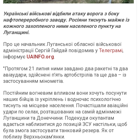
Українські військові відбили атаку ворога з боку
нафтопереробного заводу. Росіяни тиснуть майже із
кожного захопленого ними населеного пункту на
Луганщині.
Про це начальник Луганської обласної військової
адміністрації Сергій Гайдай повідомив у
Телеграмі
,
інформує
UAINFO.org
.
"Протягом 21 липня ними завдано два ракетні та два
авіаудари, здійснені п’ять артобстрілів та ще два – із
застосуванням мінометів.
Постійним вогневим впливом вони хочуть посунути
наших бійців із укріплень і водночас психологічно
тиснуть на місцеве населення. Почастішали авіаційні
удари по селах, розташованих на самій адмінмежі
Луганщини та Донеччини. Подекуди окупантам
вдається наблизитися до позицій ЗСУ настільки, щоб
була змога застосувати танковий резерв. Як от
поблизу Верхньокам’янки.