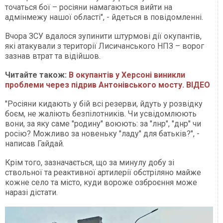
точаться бої – росіяни намагаються вийти на
адмінмежу нашої області", - йдеться в повідомленні.
Вчора ЗСУ вдалося зупинити штурмові дії окупантів,
які атакували з території Лисичанського НПЗ – ворог
зазнав втрат та відійшов.
Читайте також:
В окупантів у Херсоні виникли
проблеми через підрив Антонівського мосту. ВІДЕО
"Росіяни кидають у бій всі резерви, йдуть у розвідку
боєм, не жаліють безпілотників. Чи усвідомлюють
вони, за яку саме "родину" воюють: за "лнр", "днр" чи
росію? Можливо за новеньку "ладу" для батьків?", -
написав Гайдай.
Крім того, зазначається, що за минулу добу зі
ствольної та реактивної артилерії обстріляно майже
кожне село та місто, куди вороже озброєння може
наразі дістати.