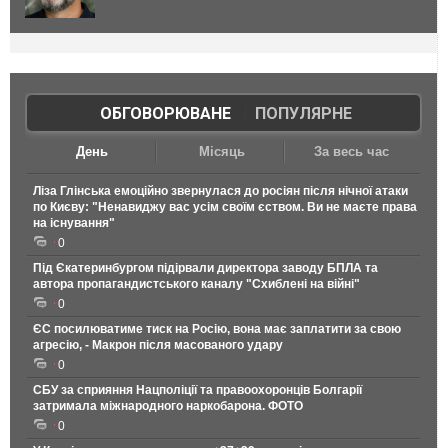
ОБГОВОРЮВАНЕ
|
ПОПУЛЯРНЕ
День
Місяць
За весь час
Ліза Глінська емоційно звернулася до росіян після нічної атаки
по Києву: "Ненавиджу вас усім своїм єством. Ви не маєте права
на існування"
0
Під Єкатеринбургом підірвали директора заводу БПЛА та
автора пропагандистського каналу "Схиблені на війні"
0
ЄС посилюватиме тиск на Росію, вона має заплатити за свою
агресію, - Макрон після масованого удару
0
СБУ за сприяння Нацполіції та правоохоронців Болгарії
затримала міжнародного наркобарона. ФОТО
0