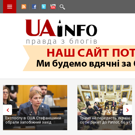
Трамп не передасть Україні
Вибух у ресторані в Москві:
сотні ракет до Patriot, бо у США
ціллю був головком ВКС Рос
...
пр...