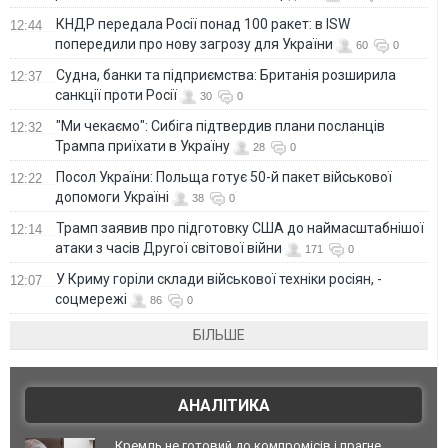
КНДР передала Росії понад 100 ракет: в ISW
12:44
попередили про нову загрозу для України
60
0
Судна, банки та підприємства: Британія розширила
12:37
санкції проти Росії
30
0
"Ми чекаємо": Сибіга підтвердив плани посланців
12:32
Трампа приїхати в Україну
28
0
Посол України: Польща готує 50-й пакет військової
12:22
допомоги Україні
38
0
Трамп заявив про підготовку США до наймасштабнішої
12:14
атаки з часів Другої світової війни
171
0
У Криму горіли склади військової техніки росіян, -
12:07
соцмережі
86
0
БІЛЬШЕ
АНАЛІТИКА
Кремль не готовий до компромісів і прагне