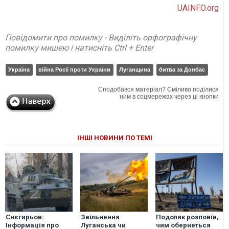
UAINFO.org
Повідомити про помилку - Виділіть орфографічну
помилку мишею і натисніть Ctrl + Enter
Україна
війна Росії проти України
Луганщина
битва за Донбас
Сподобався матеріал? Сміливо поділися
ним в соцмережах через ці кнопки
ІНШІ НОВИНИ ПО ТЕМІ
Снєгирьов:
Звільнення
Подоляк розповів,
Інформація про
Луганська чи
чим обернеться