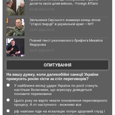
досягти своїх цілей війною, - Foreign Affairs
03.08.2026 13:02
Звільнення Сирського знаменує кінець епохи
"старої гвардії" в українській армії — NYT
23.07.2026 10:32
Повний текст резонансного брифінга Михайла
Федорова
18.07.2026 09:27
ОПИТУВАННЯ
На вашу думку, коли далекобійні санкції України
примусять росію сісти за стіл переговорів?
У найближчі місяці удари України по росії стануть
настільки болючими, що агресору доведеться
поновити перемовини
Цього року не варто чекати поновлення переговорного
процесу. А от наступного - можливо все
рф навпаки піде на ескалацію попри здоровий глузд і