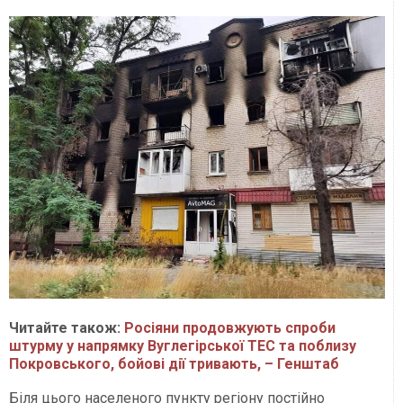
Читайте також:
Росіяни продовжують спроби
штурму у напрямку Вуглегірської ТЕС та поблизу
Покровського, бойові дії тривають, – Генштаб
Біля цього населеного пункту регіону постійно