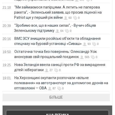
"Ми займаємося папірцями. А летить не паперова
21:18
ракета", - Зеленський заявив, що просив ліцензії на
Patriot ще у перший рік війни
60
0
"Зробимо все, що в наших силах", - Вучич обіцяв
20:39
Зеленському підтримку
64
0
ВМС ЗСУ знищили російські об'єкти та обладнання
20:16
спецназу на буровій установці «Сиваш»
93
0
Остаточна точка без повернень: Олександр Усік
19:50
анонсував свій прощальний поєдинок
565
0
Нова Зеландія ввела санкції проти РФ за викрадення
19:25
дітей і кібератаки
27
0
На Херсонщині окупанти розпочали «вільне
19:01
полювання» на автотранспорт за допомогою дронів на
оптоволокні — ОВА
87
0
БІЛЬШЕ