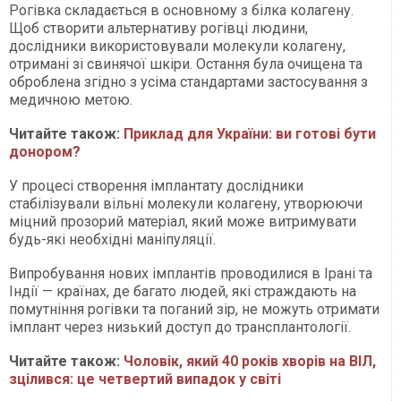
Рогівка складається в основному з білка колагену.
Щоб створити альтернативу рогівці людини,
дослідники використовували молекули колагену,
отримані зі свинячої шкіри. Остання була очищена та
оброблена згідно з усіма стандартами застосування з
медичною метою.
Читайте також:
Приклад для України: ви готові бути
донором?
У процесі створення імплантату дослідники
стабілізували вільні молекули колагену, утворюючи
міцний прозорий матеріал, який може витримувати
будь-які необхідні маніпуляції.
Випробування нових імплантів проводилися в Ірані та
Індії — країнах, де багато людей, які страждають на
помутніння рогівки та поганий зір, не можуть отримати
імплант через низький доступ до трансплантології.
Читайте також:
Чоловік, який 40 років хворів на ВІЛ,
зцілився: це четвертий випадок у світі