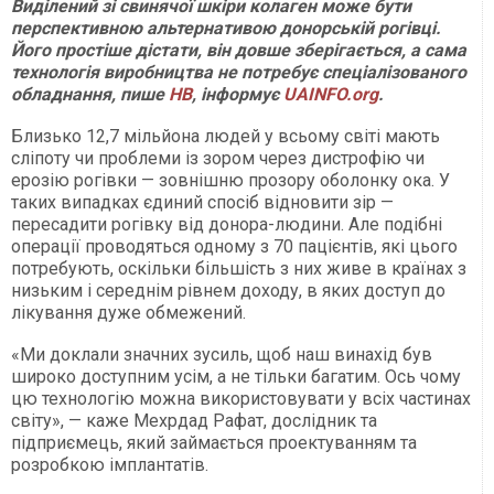
Виділений зі свинячої шкіри колаген може бути
перспективною альтернативою донорській рогівці.
Його простіше дістати, він довше зберігається, а сама
технологія виробництва не потребує спеціалізованого
обладнання, пише
НВ
, інформує
UAINFO.org
.
Близько 12,7 мільйона людей у всьому світі мають
сліпоту чи проблеми із зором через дистрофію чи
ерозію рогівки — зовнішню прозору оболонку ока. У
таких випадках єдиний спосіб відновити зір —
пересадити рогівку від донора-людини. Але подібні
операції проводяться одному з 70 пацієнтів, які цього
потребують, оскільки більшість з них живе в країнах з
низьким і середнім рівнем доходу, в яких доступ до
лікування дуже обмежений.
«Ми доклали значних зусиль, щоб наш винахід був
широко доступним усім, а не тільки багатим. Ось чому
цю технологію можна використовувати у всіх частинах
світу», — каже Мехрдад Рафат, дослідник та
підприємець, який займається проектуванням та
розробкою імплантатів.