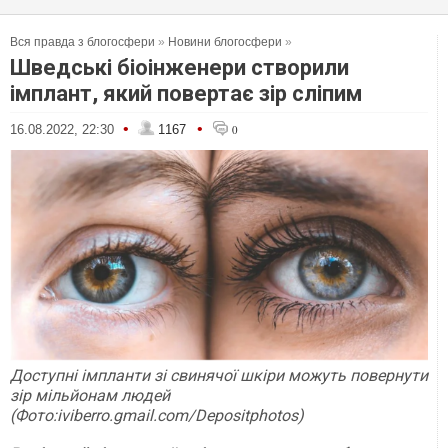
Вся правда з блогосфери
»
Новини блогосфери
»
Шведські біоінженери створили
імплант, який повертає зір сліпим
•
•
16.08.2022, 22:30
1167
0
Доступні імпланти зі свинячої шкіри можуть повернути
зір мільйонам людей
(Фото:iviberro.gmail.com/Depositphotos)