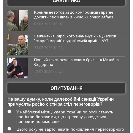
АНАЛІТИКА
Кремль не готовий до компромісів і прагне
досягти своїх цілей війною, - Foreign Affairs
03.08.2026 13:02
Звільнення Сирського знаменує кінець епохи
"старої гвардії" в українській армії — NYT
23.07.2026 10:32
Повний текст резонансного брифінга Михайла
Федорова
18.07.2026 09:27
ОПИТУВАННЯ
На вашу думку, коли далекобійні санкції України
примусять росію сісти за стіл переговорів?
У найближчі місяці удари України по росії стануть
настільки болючими, що агресору доведеться
поновити перемовини
Цього року не варто чекати поновлення переговорного