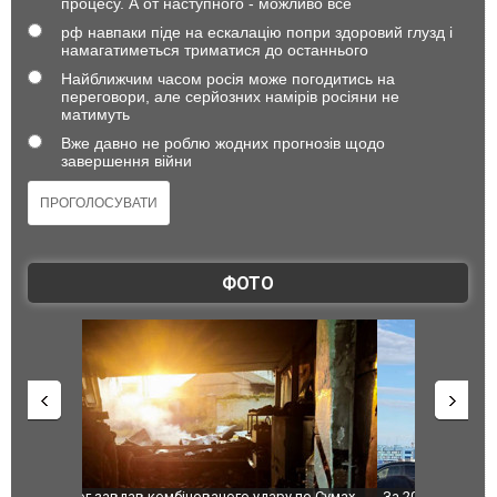
процесу. А от наступного - можливо все
рф навпаки піде на ескалацію попри здоровий глузд і
намагатиметься триматися до останнього
Найближчим часом росія може погодитись на
переговори, але серйозних намірів росіяни не
матимуть
Вже давно не роблю жодних прогнозів щодо
завершення війни
ФОТО
по Сумах,
За 2000 кілометрів від кордону з Україною: в
"Мої іграш