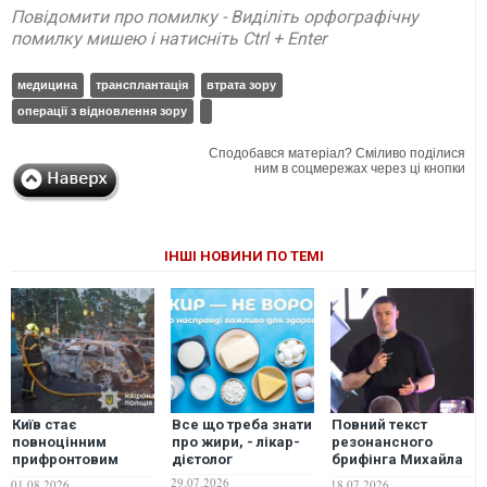
Повідомити про помилку - Виділіть орфографічну
помилку мишею і натисніть Ctrl + Enter
медицина
трансплантація
втрата зору
операції з відновлення зору
Сподобався матеріал? Сміливо поділися
ним в соцмережах через ці кнопки
ІНШІ НОВИНИ ПО ТЕМІ
Київ стає
Все що треба знати
Повний текст
повноцінним
про жири, - лікар-
резонансного
прифронтовим
дієтолог
брифінга Михайла
містом: військовий
Федорова
29.07.2026
01.08.2026
18.07.2026