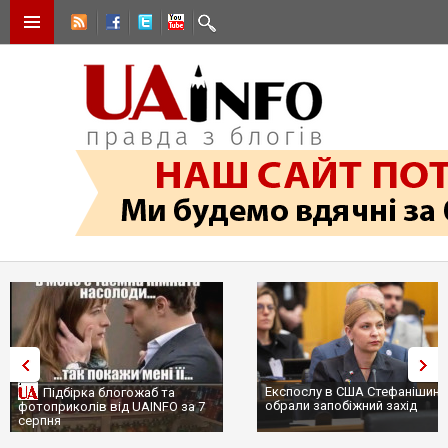
Експослу в США Стефанішині
Підбірка блогожаб та
обрали запобіжний захід
фотоприколів від UAINFO за 7
серпня