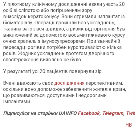
У пілотному клінічному дослідженні взяли участь 20
осіб зі сліпотою або погіршенням зору
внаслідок кератоконусу. Вони отримали імплантат із
біоматеріалу. Операції пройшли без ускладнень;
тканина загоїлася швидко, а ризик відторгнення був
виключений за допомогою восьмитижневого курсу
очних крапель з імуносупресорами. При звичайній
пересадці рогівки потрібен курс тривалістю кілька
років. Жодних ускладнень протягом дворічного
спостереження виявлено не було.
У результаті усі 20 пацієнтів повернули зір.
Вчені вважають своє
дослідження
перспективним,
оскільки воно допоможе забезпечити жителів країн,
що розвиваються, доступними і недорогими
імплантами.
Підписуйся на сторінки UAINFO
Facebook
,
Telegram
,
Twitt
НВ