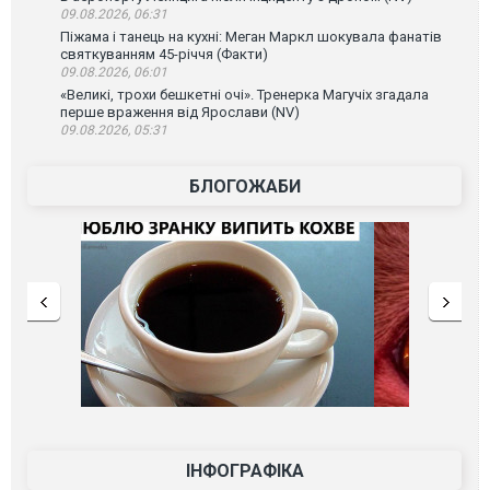
09.08.2026, 06:31
Піжама і танець на кухні: Меган Маркл шокувала фанатів
святкуванням 45-річчя (Факти)
09.08.2026, 06:01
«Великі, трохи бешкетні очі». Тренерка Магучіх згадала
перше враження від Ярослави (NV)
09.08.2026, 05:31
БЛОГОЖАБИ
ІНФОГРАФІКА