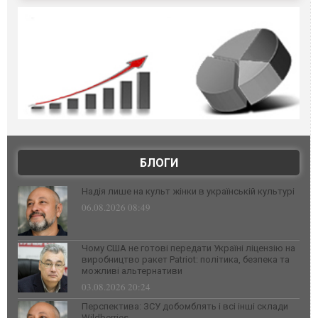
БЛОГИ
Надія лише на культ жінки в українській культурі
06.08.2026 08:49
Чому США не готові передати Україні ліцензію на
виробництво ракет Patriot: політика, безпека та
можливі альтернативи
03.08.2026 20:24
Перспектива: ЗСУ добомблять і всі інші склади
Wildberries