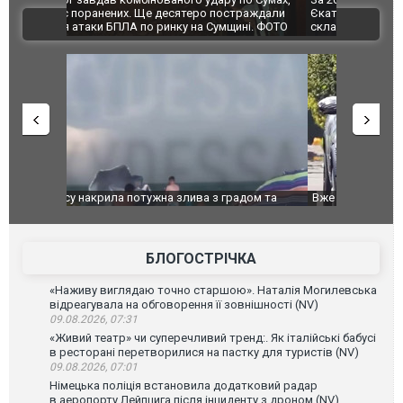
траждали
Єкатеринбурзі після атаки дронів загорівся
суперкарів
ВІДЕО
ині. ФОТО
склад Wildberries. ФОТО. ВІДЕО
дом та
Вже вивели на тести: Ferrari готує оновлення
Вийшов тре
позашляховика Purosangue. ВІДЕО
фільму "Аф
БЛОГОСТРІЧКА
«Наживу виглядаю точно старшою». Наталія Могилевська
відреагувала на обговорення її зовнішності (NV)
09.08.2026, 07:31
«Живий театр» чи суперечливий тренд:. Як італійські бабусі
в ресторані перетворилися на пастку для туристів (NV)
09.08.2026, 07:01
Німецька поліція встановила додатковий радар
в аеропорту Лейпцига після інциденту з дроном (NV)