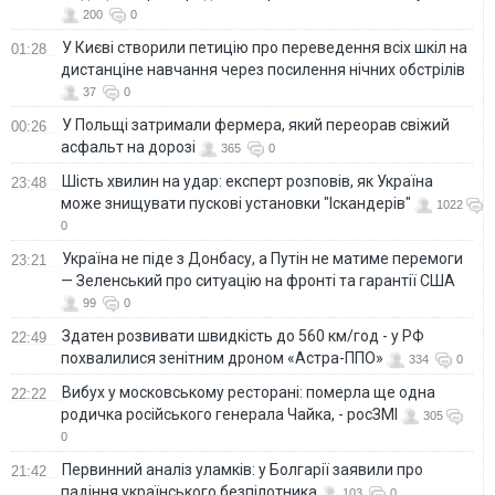
200
0
У Києві створили петицію про переведення всіх шкіл на
01:28
дистанціне навчання через посилення нічних обстрілів
37
0
У Польщі затримали фермера, який переорав свіжий
00:26
асфальт на дорозі
365
0
Шість хвилин на удар: експерт розповів, як Україна
23:48
може знищувати пускові установки "Іскандерів"
1022
0
Україна не піде з Донбасу, а Путін не матиме перемоги
23:21
— Зеленський про ситуацію на фронті та гарантії США
99
0
Здатен розвивати швидкість до 560 км/год - у РФ
22:49
похвалилися зенітним дроном «Астра-ППО»
334
0
Вибух у московському ресторані: померла ще одна
22:22
родичка російського генерала Чайка, - росЗМІ
305
0
Первинний аналіз уламків: у Болгарії заявили про
21:42
падіння українського безпілотника
103
0