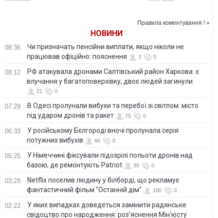
про неможливість
відбити балістичні
атаки
Правила коментування ! »
НОВИНИ
Чи призначать пенсійни виплати, якщо ніколи не
08:36
працював офіційно: пояснення
3
0
РФ атакувала дронами Салтівський район Харкова: є
08:12
влучання у багатоповерхівку, двоє людей загинули
21
0
В Одесі пролунали вибухи та перебої зі світлом: місто
07:29
під ударом дронів та ракет
75
0
У російському Бєлгороді вночі пролунала серія
06:33
потужних вибухів
66
0
У Німеччині фіксували підозрілі польоти дронів над
05:25
базою, де ремонтують Patriot
39
0
Netflix поселив людину у білборді, що рекламує
03:28
фантастичний фільм "Останній дім"
100
0
У яких випадках доведеться замінити радянське
02:22
свідоцтво про народження: роз'яснення Мін'юсту