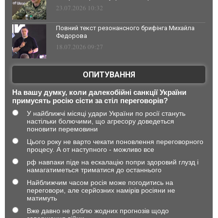
23.07.2026 10:32
Повний текст резонансного брифінга Михайла
Федорова
18.07.2026 09:27
ОПИТУВАННЯ
На вашу думку, коли далекобійні санкції України
примусять росію сісти за стіл переговорів?
У найближчі місяці удари України по росії стануть
настільки болючими, що агресору доведеться
поновити перемовини
Цього року не варто чекати поновлення переговорного
процесу. А от наступного - можливо все
рф навпаки піде на ескалацію попри здоровий глузд і
намагатиметься триматися до останнього
Найближчим часом росія може погодитись на
переговори, але серйозних намірів росіяни не
матимуть
Вже давно не роблю жодних прогнозів щодо