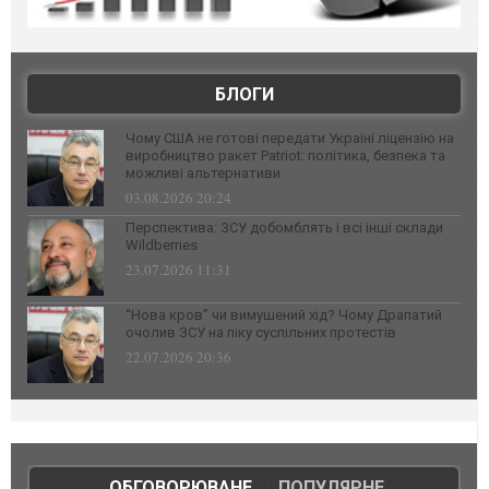
БЛОГИ
Чому США не готові передати Україні ліцензію на
виробництво ракет Patriot: політика, безпека та
можливі альтернативи
03.08.2026 20:24
Перспектива: ЗСУ добомблять і всі інші склади
Wildberries
23.07.2026 11:31
“Нова кров” чи вимушений хід? Чому Драпатий
очолив ЗСУ на піку суспільних протестів
22.07.2026 20:36
ОБГОВОРЮВАНЕ
|
ПОПУЛЯРНЕ