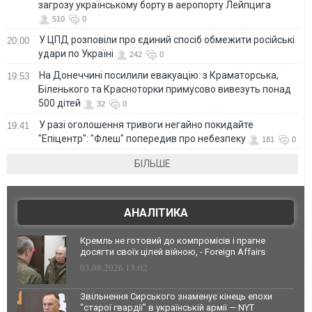
загрозу українському борту в аеропорту Лейпцига
510
0
У ЦПД розповіли про єдиний спосіб обмежити російські
20:00
удари по Україні
242
0
На Донеччині посилили евакуацію: з Краматорська,
19:53
Біленького та Красноторки примусово вивезуть понад
500 дітей
32
0
У разі оголошення тривоги негайно покидайте
19:41
"Епіцентр": "Флеш" попередив про небезпеку
181
0
БІЛЬШЕ
АНАЛІТИКА
Кремль не готовий до компромісів і прагне
досягти своїх цілей війною, - Foreign Affairs
03.08.2026 13:02
Звільнення Сирського знаменує кінець епохи
"старої гвардії" в українській армії — NYT