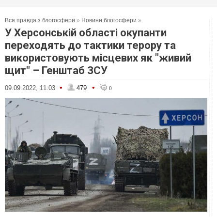
Вся правда з блогосфери
»
Новини блогосфери
»
У Херсонській області окупанти
переходять до тактики терору та
використовують місцевих як "живий
щит" – Генштаб ЗСУ
•
•
09.09.2022, 11:03
479
0