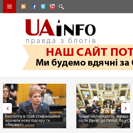
Експослу в США Стефанішиній
Трамп не передасть Україні
вручили нову підозру та
сотні ракет до Patriot, бо у С
обирають...
...