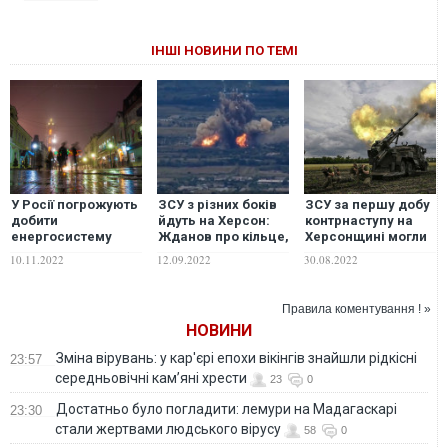
ІНШІ НОВИНИ ПО ТЕМІ
У Росії погрожують
ЗСУ з різних боків
ЗСУ за першу добу
добити
йдуть на Херсон:
контрнаступу на
енергосистему
Жданов про кільце,
Херсонщині могли
України "за Херсон"
у яке замкнуть
звільнити п'ять
10.11.2022
12.09.2022
30.08.2022
місто
населених пунктів,
– ISW
Правила коментування ! »
НОВИНИ
Зміна вірувань: у кар'єрі епохи вікінгів знайшли рідкісні
23:57
середньовічні кам’яні хрести
23
0
Достатньо було погладити: лемури на Мадагаскарі
23:30
стали жертвами людського вірусу
58
0