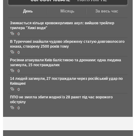
День
Місяць
За весь час
Змикається кільце кровожерливих акул: вийшов трейлер
трилера "Хижі води"
0
В Туреччині знайшли чудово збережену статую довговолосого
юнака, створену 2500 років тому
0
Росіяни атакували Київ балістикою та дронами: одна людина
загинула, 15 постраждалих
0
14 людей загинули, 27 постраждали через російський удар по
Київщині
0
ППО не змогла збити жодної із 28 ракет під час ворожого
обстрілу
0