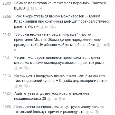
Неймар влаштував конфлікт після перемоги "Сантоса".
23:03
ВІДЕО
52
0
"Росія користується вікном можливостей", - Майкл
22:55
Кларк заявив про критичний дефіцит протибалістичних
ракет в Україні
54
0
"65 років ніколи не виглядали краще", - фото-
22:42
привітання Мішель Обами до дня народження екс-
президента США зібрало майже мільйон лайків
128
0
Рецепт молодості виявився простішим: володіння
22:31
кількома мовами омолоджує мозок на десяток років
91
0
На кордоні з Білоруссю виявили вже третій за останні
22:13
тижні підземний тунель — Служба держохорони Литви
95
0
Audi готується до випуску нового покоління
22:02
позашляховика Q8
128
0
Повторення липневого колапсу: Грузію знову накрив
21:55
тотальний блекаут, причини розслідують
65
0