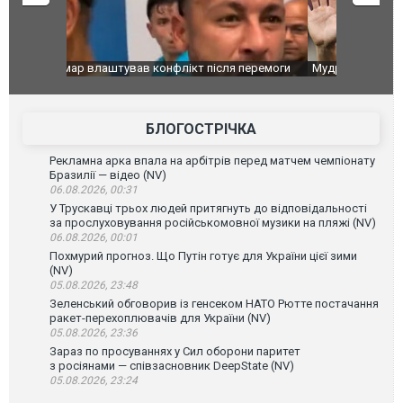
перемоги
Мудрик провів перший матч за "Челсі" після
Українські
допінгової дискваліфікації. ВІДЕО
під час лік
Франції
БЛОГОСТРІЧКА
Рекламна арка впала на арбітрів перед матчем чемпіонату
Бразилії — відео (NV)
06.08.2026, 00:31
У Трускавці трьох людей притягнуть до відповідальності
за прослуховування російськомовної музики на пляжі (NV)
06.08.2026, 00:01
Похмурий прогноз. Що Путін готує для України цієї зими
(NV)
05.08.2026, 23:48
Зеленський обговорив із генсеком НАТО Рютте постачання
ракет-перехоплювачів для України (NV)
05.08.2026, 23:36
Зараз по просуваннях у Сил оборони паритет
з росіянами — співзасновник DeepState (NV)
05.08.2026, 23:24