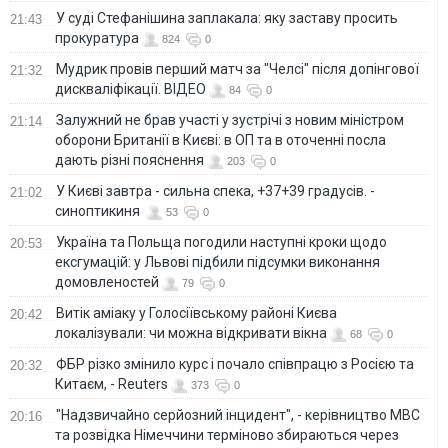
У суді Стефанішина заплакала: яку заставу просить
21:43
прокуратура
824
0
Мудрик провів перший матч за "Челсі" після допінгової
21:32
дискваліфікації. ВІДЕО
84
0
Залужний не брав участі у зустрічі з новим міністром
21:14
оборони Британії в Києві: в ОП та в оточенні посла
дають різні пояснення
203
0
У Києві завтра - сильна спека, +37+39 градусів. -
21:02
синоптикиня
53
0
Україна та Польща погодили наступні кроки щодо
20:53
ексгумацій: у Львові підбили підсумки виконання
домовленостей
79
0
Витік аміаку у Голосіївському районі Києва
20:42
локалізували: чи можна відкривати вікна
68
0
ФБР різко змінило курс і почало співпрацю з Росією та
20:32
Китаєм, - Reuters
373
0
"Надзвичайно серйозний інцидент", - керівництво МВС
20:16
та розвідка Німеччини терміново збираються через