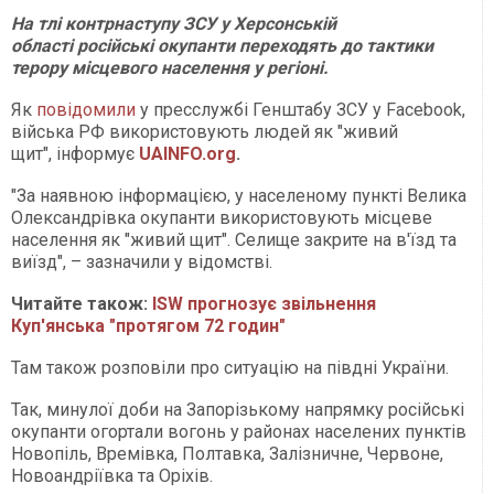
На тлі контрнаступу ЗСУ у Херсонській
області російські окупанти переходять до тактики
терору місцевого населення у регіоні.
Як
повідомили
у пресслужбі Генштабу ЗСУ у Facebook,
війська РФ використовують людей як "живий
щит", інформує
UAINFO.org
.
"За наявною інформацією, у населеному пункті Велика
Олександрівка окупанти використовують місцеве
населення як "живий щит". Селище закрите на в'їзд та
виїзд", – зазначили у відомстві.
Читайте також:
ISW прогнозує звільнення
Куп'янська "протягом 72 годин"
Там також розповіли про ситуацію на півдні України.
Так, минулої доби на Запорізькому напрямку російські
окупанти огортали вогонь у районах населених пунктів
Новопіль, Времівка, Полтавка, Залізничне, Червоне,
Новоандріївка та Оріхів.