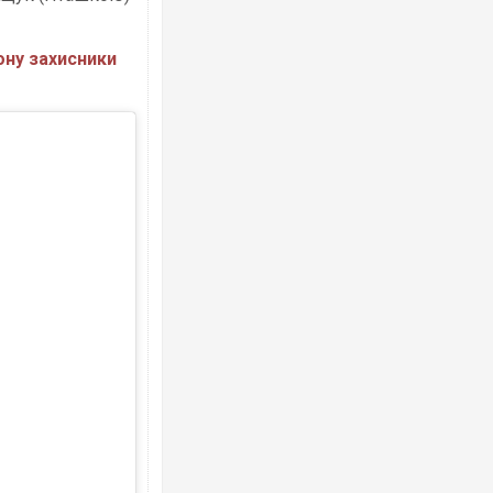
лону захисники
Ворог завдав комбінованого удару по
двоє поранених. Ще десятеро постра
після атаки БПЛА по ринку на Сумщині
В окупованій Ялті повідомляють про а
порт: над містом навис стовп чорного
ВІДЕО