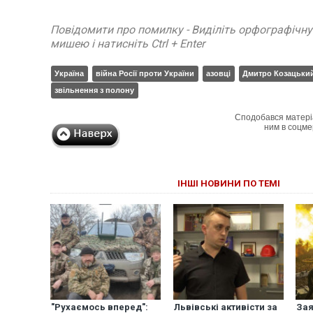
Повідомити про помилку - Виділіть орфографічн
мишею і натисніть Ctrl + Enter
Україна
війна Росії проти України
азовці
Дмитро Козацьки
звільнення з полону
Сподобався матері
ним в соцме
ІНШІ НОВИНИ ПО ТЕМІ
"Рухаємось вперед":
Львівські активісти за
Зая