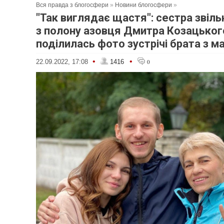
Вся правда з блогосфери
»
Новини блогосфери
»
"Так виглядає щастя": сестра звіл
з полону азовця Дмитра Козацьког
поділилась фото зустрічі брата з 
•
•
22.09.2022, 17:08
1416
0