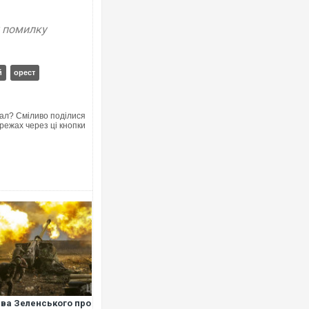
у помилку
й
орест
ал? Сміливо поділися
режах через ці кнопки
ва Зеленського про