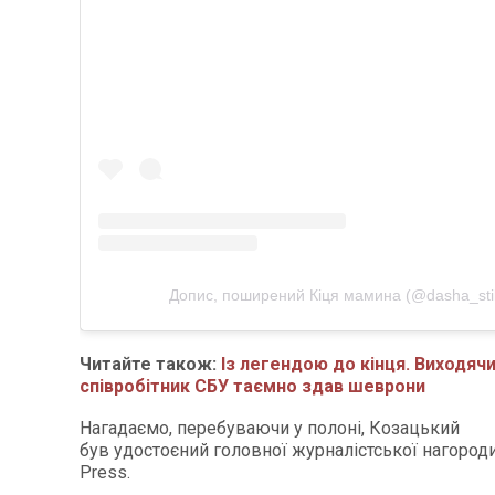
Допис, поширений Кіця мамина (@dasha_stil
Читайте також:
Із легендою до кінця. Виходячи
співробітник СБУ таємно здав шеврони
Нагадаємо, перебуваючи у полоні, Козацький
був удостоєний головної журналістської нагород
Press.