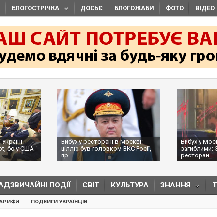
БЛОГОСТРІЧКА
ДОСЬЄ
БЛОГОЖАБИ
ФОТО
ВІДЕО
 Україні
Вибух у ресторані в Москві:
Вибух у Мос
ot, бо у США
ціллю був головком ВКС Росії,
загиблими: 
пр...
ресторан...
АДЗВИЧАЙНІ ПОДІЇ
СВІТ
КУЛЬТУРА
ЗНАННЯ
ТАРИФИ
ПОДВИГИ УКРАЇНЦІВ