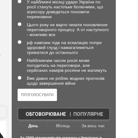
У найближчі місяці удари України по
росії стануть настільки болючими, що
агресору доведеться поновити
перемовини
Цього року не варто чекати поновлення
переговорного процесу. А от наступного
- можливо все
рф навпаки піде на ескалацію попри
здоровий глузд і намагатиметься
триматися до останнього
у
Найближчим часом росія може
погодитись на переговори, але
серйозних намірів росіяни не матимуть
Вже давно не роблю жодних прогнозів
щодо завершення війни
ОБГОВОРЮВАНЕ
|
ПОПУЛЯРНЕ
День
Місяць
За весь час