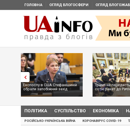
ГОЛОВНА
ОГЛЯД БЛОГОСФЕРИ
ОГЛЯД БЛОГОЖАБ
Експослу в США Стефанішиній
Трамп не передасть
обрали запобіжний захід
сотні ракет до Patri
...
ПОЛІТИКА
СУСПІЛЬСТВО
ЕКОНОМІКА
Н
РОСІЙСЬКО-УКРАЇНСЬКА ВІЙНА
КОРОНАВІРУС COVID-19