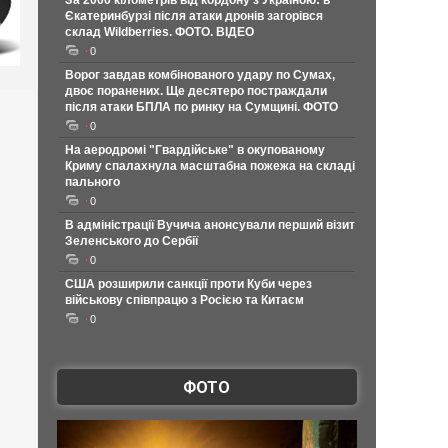
За 2000 кілометрів від кордону з Україною: в
Єкатеринбурзі після атаки дронів загорівся
склад Wildberries. ФОТО. ВІДЕО
0
Ворог завдав комбінованого удару по Сумах,
двоє поранених. Ще десятеро постраждали
після атаки БПЛА по ринку на Сумщині. ФОТО
0
На аеродромі "Гвардійське" в окупованому
Криму спалахнула масштабна пожежа на складі
пального
0
В адміністрації Вучича анонсували перший візит
Зеленського до Сербії
0
США розширили санкції проти Куби через
військову співпрацю з Росією та Китаєм
0
ФОТО