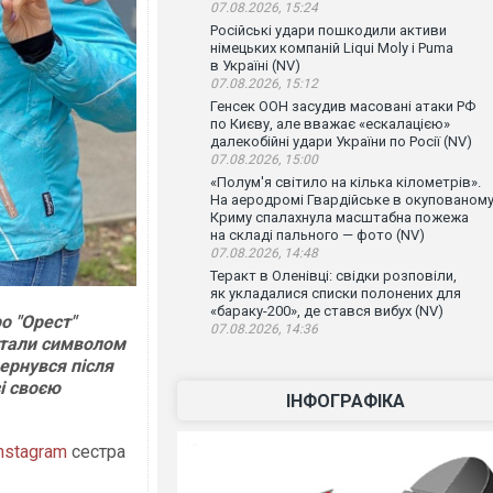
07.08.2026, 15:24
Російські удари пошкодили активи
німецьких компаній Liqui Moly і Puma
в Україні (NV)
07.08.2026, 15:12
Генсек ООН засудив масовані атаки РФ
по Києву, але вважає «ескалацією»
далекобійні удари України по Росії (NV)
07.08.2026, 15:00
«Полум'я світило на кілька кілометрів».
На аеродромі Гвардійське в окупованом
Криму спалахнула масштабна пожежа
на складі пального — фото (NV)
07.08.2026, 14:48
Теракт в Оленівці: свідки розповіли,
як укладалися списки полонених для
«бараку-200», де стався вибух (NV)
о "Орест"
07.08.2026, 14:36
стали символом
вернувся після
зі своєю
ІНФОГРАФІКА
nstagram
сестра