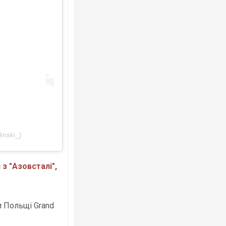
inski_)
 з "Азовсталі",
и Польщі Grand