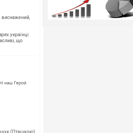
, виснажений,
арях українці
асливі, що
іщук (Пташкою)