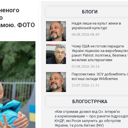
ьненого
БЛОГИ
о
Надія лише на культ жінки в
мамою. ФОТО
українській культурі
06.08.2026 08:49
Чому США не готові передати
Україні ліцензію на виробництв
ракет Patriot: політика, безпека 
можливі альтернативи
03.08.2026 20:24
Перспектива: ЗСУ добомблять і
всі інші склади Wildberries
23.07.2026 11:31
БЛОГОСТРІЧКА
«Кім отримав дозвіл від Сі». Інтерв'ю
з кореєзнавецем — про ракетні підрозді
КНДР, які Росія залучить до обстрілів
України, та роль Китаю (NV)