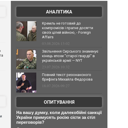
АНАЛІТИКА
Кремль не готовий до
компромісів і прагне досягти
своїх цілей війною, - Foreign
Affairs
03.08.2026 13:02
о
Звільнення Сирського знаменує
та
кінець епохи "старої гвардії" в
українській армії — NYT
23.07.2026 10:32
Повний текст резонансного
брифінга Михайла Федорова
18.07.2026 09:27
ОПИТУВАННЯ
На вашу думку, коли далекобійні санкції
ли
України примусять росію сісти за стіл
переговорів?