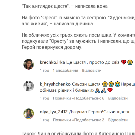
"Так виглядає щастя", – написала вона.
На фото "Орест" із мамою та сестрою. "Худенький
але живий", – написала дівчина.
На обличчях усіх трьох сяють посмішки. У комент
подякували "Оресту" за мужність і написали, що щ
Герой повернувся додому.
Також Даша орублікувала фото з Катериною Пол