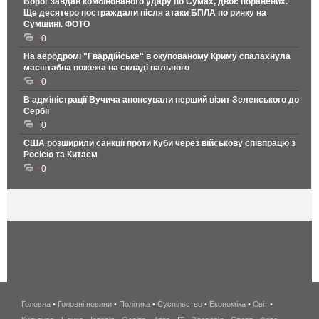
Ворог завдав комбінованого удару по Сумах, двоє поранених.
Ще десятеро постраждали після атаки БПЛА по ринку на
Сумщині. ФОТО
0
На аеродромі "Гвардійське" в окупованому Криму спалахнула
масштабна пожежа на складі пального
0
В адміністрації Вучича анонсували перший візит Зеленського до
Сербії
0
США розширили санкції проти Куби через військову співпрацю з
Росією та Китаєм
0
Головна
•
Головні новини
•
Політика
•
Суспільство
•
Економіка
беспроводной
•
Світ
•