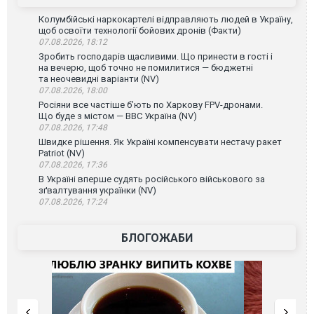
Колумбійські наркокартелі відправляють людей в Україну,
щоб освоїти технології бойових дронів (Факти)
07.08.2026, 18:12
Зробить господарів щасливими. Що принести в гості і
на вечерю, щоб точно не помилитися — бюджетні
та неочевидні варіанти (NV)
07.08.2026, 18:00
Росіяни все частіше бʼють по Харкову FPV-дронами.
Що буде з містом — ВВС Україна (NV)
07.08.2026, 17:48
Швидке рішення. Як Україні компенсувати нестачу ракет
Patriot (NV)
07.08.2026, 17:36
В Україні вперше судять російського військового за
зґвалтування українки (NV)
07.08.2026, 17:24
БЛОГОЖАБИ