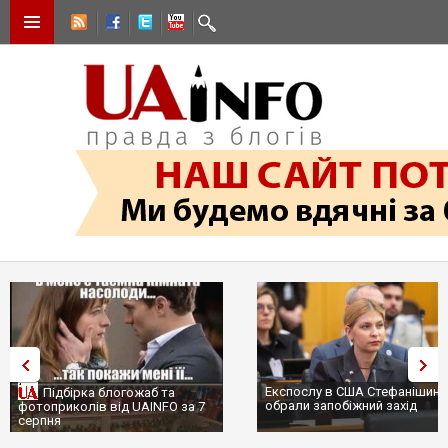
Експослу в США Стефанішині
Підбірка блогожаб та
обрали запобіжний захід
фотоприколів від UAINFO за 7
серпня