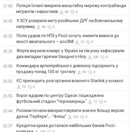
Поліція Іспанії викрила масштабну мережу контрабанди
17:00
мігрантів і наркотиків
56
0
У ЗСУ розкрили мету російських ДРГ на Вовчанському
16:45
напрямку
99
0
Після ударів по НПЗ у Росії хочуть знизити вимоги до
16:32
якості авіапального — росЗМІ
73
0
Жертв вкусили комарі: у Україні за пів року зафіксували
16:16
два випадки гарячки Західного Нілу
106
0
Командира артилерійського дивізіону підозрюють у
16:08
продажу понад 100 кг тротилу
83
0
ЄС прискорить розгортання власного Starlink у космосі
16:01
73
0
Ворог вдарив по центру Одеси: пошкоджено
15:55
футбольний стадіон "Чорноморець"
77
0
Росіяни почали використовувати значно більшу версію
15:44
дрона "Гербера", - "Флеш"
114
0
Кредитна криза дісталася найбільших банків Росії -
15:37
розвідка
308
0