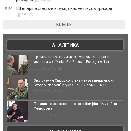
ШІ вперше створив віруси, яких не існує в природі
15:30
198
0
БІЛЬШЕ
АНАЛІТИКА
Кремль не готовий до компромісів і прагне
досягти своїх цілей війною, - Foreign Affairs
03.08.2026 13:02
Звільнення Сирського знаменує кінець епохи
"старої гвардії" в українській армії — NYT
23.07.2026 10:32
Повний текст резонансного брифінга Михайла
Федорова
18.07.2026 09:27