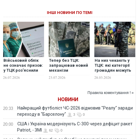
ІНШІ НОВИНИ ПО ТЕМІ
Військовий облік
Тепер без ТЦК:
На них чекають у
не означає призов:
запрацював новий
ТЦК: які категорії
у ТЦК роз'яснили
механізм
громадян можуть
нюанси
мобілізації
бути мобілізовані з
26.07.2026
23.07.2026
28.03.2026
військового обліку
1 квітня
для жінок із
медичним дипломо
Правила коментування ! »
НОВИНИ
Найкращий футболіст ЧС-2026 відмовив "Реалу" заради
20:33
переходу в "Барселону"
3
0
США і Україна модернізують С-300 через дефіцит ракет
20:00
Patriot, - ЗМІ
62
0