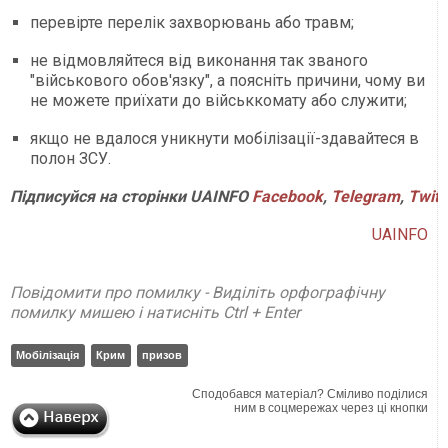
перевірте перелік захворювань або травм;
не відмовляйтеся від виконання так званого
"військового обов'язку", а поясніть причини, чому ви
не можете приїхати до військкомату або служити;
якщо не вдалося уникнути мобілізації-здавайтеся в
полон ЗСУ.
Підписуйся на сторінки UAINFO
Facebook
,
Telegram
,
Twitt
UAINFO
Повідомити про помилку - Виділіть орфографічну
помилку мишею і натисніть Ctrl + Enter
Мобілізація
Крим
призов
Сподобався матеріал? Сміливо поділися
ним в соцмережах через ці кнопки