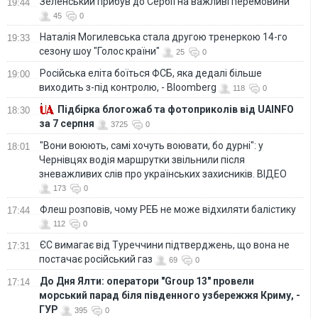
Зеленський прибув до Сербії на важливі перемовини
19:44
45
0
Наталія Могилевська стала другою тренеркою 14-го
19:33
сезону шоу "Голос країни"
25
0
Російська еліта боїться ФСБ, яка дедалі більше
19:00
виходить з-під контролю, - Bloomberg
118
0
Підбірка блогожаб та фотоприколів від UAINFO
18:30
за 7 серпня
3725
0
"Вони воюють, самі хочуть воювати, бо дурні": у
18:01
Чернівцях водія маршрутки звільнили після
зневажливих слів про українських захисників. ВІДЕО
173
0
Флеш розповів, чому РЕБ не може відхиляти балістику
17:44
112
0
ЄС вимагає від Туреччини підтверджень, що вона не
17:31
постачає російський газ
69
0
До Дня Ялти: оператори "Group 13" провели
17:14
морський парад біля південного узбережжя Криму, -
ГУР
395
0