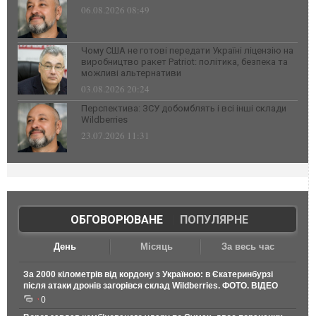
06.08.2026 08:49
Чому США не готові передати Україні ліцензію на
виробництво ракет Patriot: політика, безпека та
можливі альтернативи
03.08.2026 20:24
Перспектива: ЗСУ добомблять і всі інші склади
Wildberries
23.07.2026 11:31
ОБГОВОРЮВАНЕ
|
ПОПУЛЯРНЕ
День
Місяць
За весь час
За 2000 кілометрів від кордону з Україною: в Єкатеринбурзі
після атаки дронів загорівся склад Wildberries. ФОТО. ВІДЕО
0