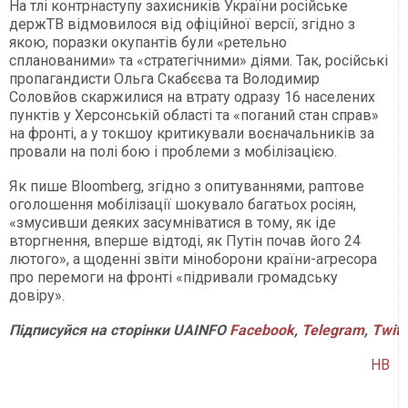
На тлі контрнаступу захисників України російське
держТВ відмовилося від офіційної версії, згідно з
якою, поразки окупантів були «ретельно
спланованими» та «стратегічними» діями. Так, російські
пропагандисти Ольга Скабєєва та Володимир
Соловйов скаржилися на втрату одразу 16 населених
пунктів у Херсонській області та «поганий стан справ»
на фронті, а у токшоу критикували воєначальників за
провали на полі бою і проблеми з мобілізацією.
Як пише Bloomberg, згідно з опитуваннями, раптове
оголошення мобілізації шокувало багатьох росіян,
«змусивши деяких засумніватися в тому, як іде
вторгнення, вперше відтоді, як Путін почав його 24
лютого», а щоденні звіти міноборони країни-агресора
про перемоги на фронті «підривали громадську
довіру».
Підписуйся на сторінки UAINFO
Facebook
,
Telegram
,
Twitt
НВ