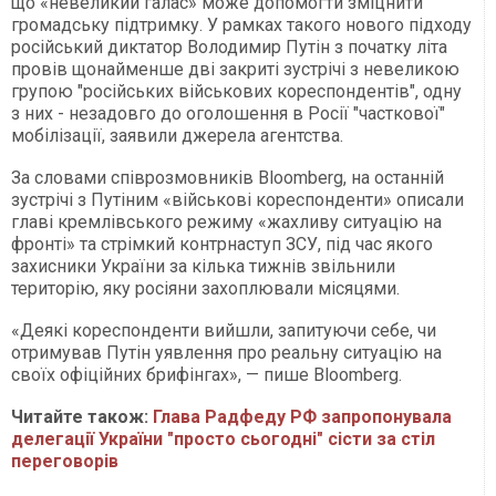
що «невеликий галас» може допомогти зміцнити
громадську підтримку. У рамках такого нового підходу
російський диктатор Володимир Путін з початку літа
провів щонайменше дві закриті зустрічі з невеликою
групою "російських військових кореспондентів", одну
з них - незадовго до оголошення в Росії "часткової"
мобілізації, заявили джерела агентства.
За словами співрозмовників Bloomberg, на останній
зустрічі з Путіним «військові кореспонденти» описали
главі кремлівського режиму «жахливу ситуацію на
фронті» та стрімкий контрнаступ ЗСУ, під час якого
захисники України за кілька тижнів звільнили
територію, яку росіяни захоплювали місяцями.
«Деякі кореспонденти вийшли, запитуючи себе, чи
отримував Путін уявлення про реальну ситуацію на
своїх офіційних брифінгах», — пише Bloomberg.
Читайте також:
Глава Радфеду РФ запропонувала
делегації України "просто сьогодні" сісти за стіл
переговорів