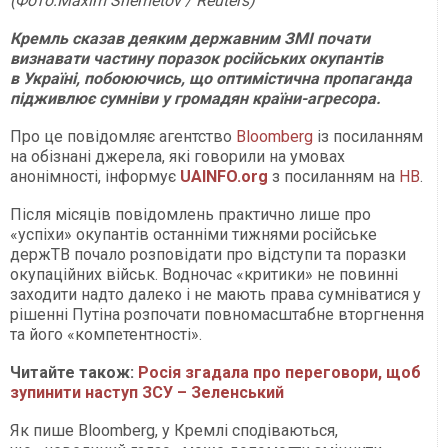
(Фото:Maxim Shemetov / Reuters)
Кремль сказав деяким державним ЗМІ почати
визнавати частину поразок російських окупантів
в Україні, побоюючись, що оптимістична пропаганда
підживлює сумніви у громадян країни-агресора.
Про це повідомляє агентство
Bloomberg
із посиланням
на обізнані джерела, які говорили на умовах
анонімності, інформує
UAINFO.org
з посиланням на
НВ
.
Після місяців повідомлень практично лише про
«успіхи» окупантів останніми тижнями російське
держТВ почало розповідати про відступи та поразки
окупаційних військ. Водночас «критики» не повинні
заходити надто далеко і не мають права сумніватися у
рішенні Путіна розпочати повномасштабне вторгнення
та його «компетентності».
Читайте також:
Росія згадала про переговори, щоб
зупинити наступ ЗСУ – Зеленський
Як пише Bloomberg, у Кремлі сподіваються,