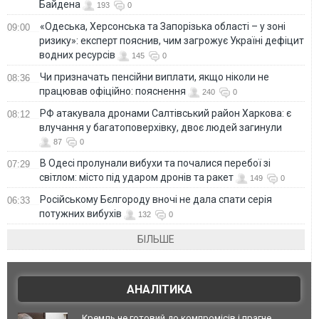
Байдена
193
0
«Одеська, Херсонська та Запорізька області – у зоні
09:00
ризику»: експерт пояснив, чим загрожує Україні дефіцит
водних ресурсів
145
0
Чи призначать пенсійни виплати, якщо ніколи не
08:36
працював офіційно: пояснення
240
0
РФ атакувала дронами Салтівський район Харкова: є
08:12
влучання у багатоповерхівку, двоє людей загинули
87
0
В Одесі пролунали вибухи та почалися перебої зі
07:29
світлом: місто під ударом дронів та ракет
149
0
Російському Бєлгороду вночі не дала спати серія
06:33
потужних вибухів
132
0
БІЛЬШЕ
АНАЛІТИКА
Кремль не готовий до компромісів і прагне