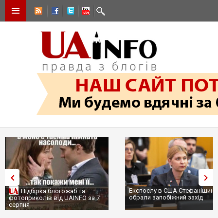
Експослу в США Стефанішині
Підбірка блогожаб та
обрали запобіжний захід
фотоприколів від UAINFO за 7
серпня