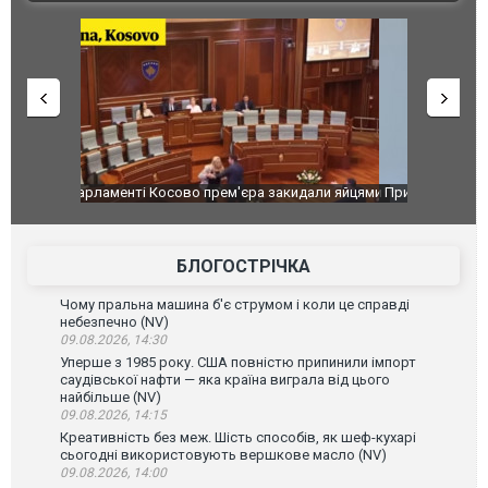
идали яйцями
Приїхав за паспортом та квартирою": у полон
Одесу накр
до українських військових потрапив тезка
ураганним 
зіркового футболіста Мохамеда Салаха
БЛОГОСТРІЧКА
Чому пральна машина б'є струмом і коли це справді
небезпечно (NV)
09.08.2026, 14:30
Уперше з 1985 року. США повністю припинили імпорт
саудівської нафти — яка країна виграла від цього
найбільше (NV)
09.08.2026, 14:15
Креативність без меж. Шість способів, як шеф-кухарі
сьогодні використовують вершкове масло (NV)
09.08.2026, 14:00