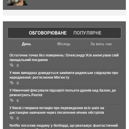
ОБГОВОРЮВАНЕ
|
ПОПУЛЯРНЕ
День
Місяць
За весь час
Остаточна точка без повернень: Олександр Усік анонсував свій
прощальний поєдинок
0
У яких випадках доведеться замінити радянське свідоцтво про
народження: роз'яснення Мін'юсту
0
У Німеччині фіксували підозрілі польоти дронів над базою, де
ремонтують Patriot
0
У Києві створили петицію про переведення всіх шкіл на
дистанціне навчання через посилення нічних обстрілів
0
Netflix поселив людину у білборді, що рекламує фантастичний