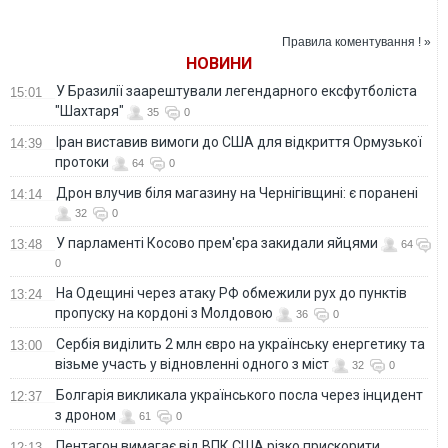
напрямку
завжди несуть із
заявою після
собою триколор, -
полону їхніх бійців
військовий
у Костянтинівці
Правила коментування ! »
НОВИНИ
У Бразилії заарештували легендарного ексфутболіста
15:01
"Шахтаря"
35
0
Іран виставив вимоги до США для відкриття Ормузької
14:39
протоки
64
0
Дрон влучив біля магазину на Чернігівщині: є поранені
14:14
32
0
У парламенті Косово прем'єра закидали яйцями
13:48
64
0
На Одещині через атаку РФ обмежили рух до пунктів
13:24
пропуску на кордоні з Молдовою
36
0
Сербія виділить 2 млн євро на українську енергетику та
13:00
візьме участь у відновленні одного з міст
32
0
Болгарія викликала українського посла через інцидент
12:37
з дроном
61
0
Пентагон вимагає від ВПК США різко прискорити
12:13