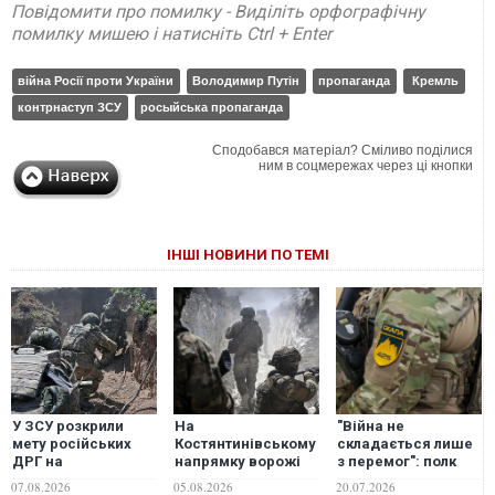
Повідомити про помилку - Виділіть орфографічну
помилку мишею і натисніть Ctrl + Enter
війна Росії проти України
Володимир Путін
пропаганда
Кремль
контрнаступ ЗСУ
росыйська пропаганда
Сподобався матеріал? Сміливо поділися
ним в соцмережах через ці кнопки
ІНШІ НОВИНИ ПО ТЕМІ
У ЗСУ розкрили
На
"Війна не
мету російських
Костянтинівському
складається лише
ДРГ на
напрямку ворожі
з перемог": полк
Вовчанському
штурмовики майже
"Скеля" виступив із
07.08.2026
05.08.2026
20.07.2026