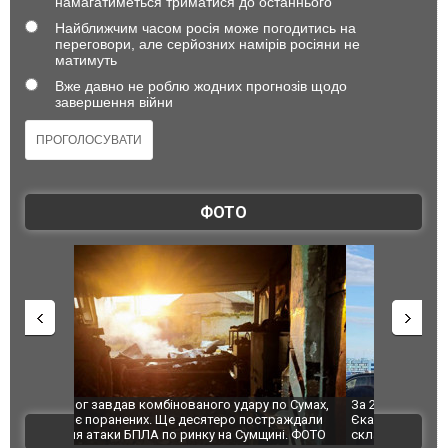
намагатиметься триматися до останнього
Найближчим часом росія може погодитись на
переговори, але серйозних намірів росіяни не
матимуть
Вже давно не роблю жодних прогнозів щодо
завершення війни
ФОТО
по Сумах,
За 2000 кілометрів від кордону з Україною: в
"Мої іграш
траждали
Єкатеринбурзі після атаки дронів загорівся
суперкарів
ВІДЕО
ині. ФОТО
склад Wildberries. ФОТО. ВІДЕО