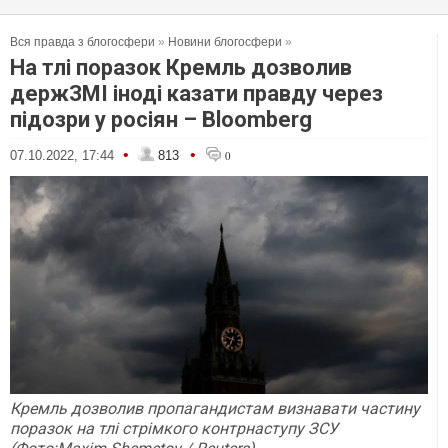
Вся правда з блогосфери
»
Новини блогосфери
»
На тлі поразок Кремль дозволив
держЗМІ іноді казати правду через
підозри у росіян – Bloomberg
•
•
07.10.2022, 17:44
813
0
Кремль дозволив пропагандистам визнавати частину
поразок на тлі стрімкого контрнаступу ЗСУ