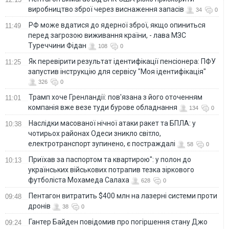
виробництво зброї через виснаження запасів
34
0
РФ може вдатися до ядерної зброї, якщо опиниться
11:49
перед загрозою виживання країни, - лава МЗС
Туреччини Фідан
108
0
Як перевірити результат ідентифікації пенсіонера: ПФУ
11:25
запустив інструкцію для сервісу "Моя ідентифікація"
326
0
Трамп хоче Гренландії: пов'язана з його оточенням
11:01
компанія вже везе туди бурове обладнання
134
0
Наслідки масованої нічної атаки ракет та БПЛА: у
10:38
чотирьох районах Одеси зникло світло,
електротранспорт зупинено, є постраждалі
58
0
Приїхав за паспортом та квартирою": у полон до
10:13
українських військових потрапив тезка зіркового
футболіста Мохамеда Салаха
628
0
Пентагон витратить $400 млн на лазерні системи проти
09:48
дронів
38
0
Гантер Байден повідомив про погіршення стану Джо
09:24