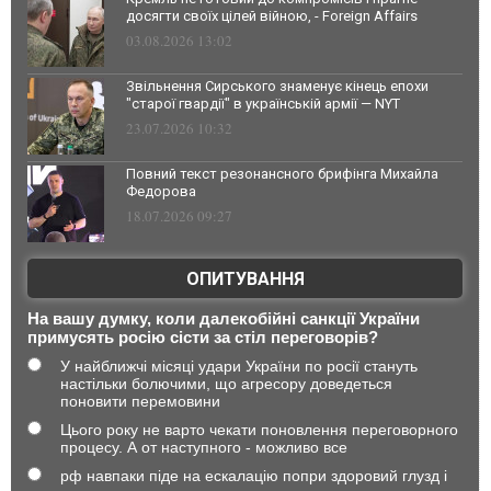
досягти своїх цілей війною, - Foreign Affairs
03.08.2026 13:02
Звільнення Сирського знаменує кінець епохи
"старої гвардії" в українській армії — NYT
23.07.2026 10:32
Повний текст резонансного брифінга Михайла
Федорова
18.07.2026 09:27
ОПИТУВАННЯ
На вашу думку, коли далекобійні санкції України
примусять росію сісти за стіл переговорів?
У найближчі місяці удари України по росії стануть
настільки болючими, що агресору доведеться
поновити перемовини
Цього року не варто чекати поновлення переговорного
процесу. А от наступного - можливо все
рф навпаки піде на ескалацію попри здоровий глузд і