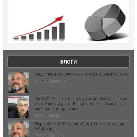
БЛОГИ
Надія лише на культ жінки в українській культурі
06.08.2026 08:49
Чому США не готові передати Україні ліцензію на
виробництво ракет Patriot: політика, безпека та
можливі альтернативи
03.08.2026 20:24
Перспектива: ЗСУ добомблять і всі інші склади
Wildberries
23.07.2026 11:31