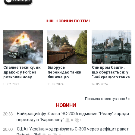
ІНШІ НОВИНИ ПО ТЕМІ
Спалює техніку, як
Білорусь
Синдром башти,
дракон: у Forbes
перекидає танки
що обертається: у
розкрили нову
ближче до
"найкращого танка
тактику ЗСУ зі
прикордоння з
у світі" виявлена
13.02.2025
11.08.2024
26.05.2024
знищення "танків-
Україною
катастрофічна
черепах". ВІДЕО
технічна помилка
Правила коментування ! »
НОВИНИ
Найкращий футболіст ЧС-2026 відмовив "Реалу" заради
20:33
переходу в "Барселону"
0
0
США і Україна модернізують С-300 через дефіцит ракет
20:00