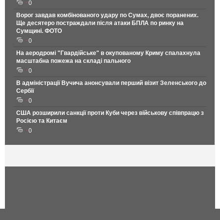
0
Ворог завдав комбінованого удару по Сумах, двоє поранених.
Ще десятеро постраждали після атаки БПЛА по ринку на
Сумщині. ФОТО
0
На аеродромі "Гвардійське" в окупованому Криму спалахнула
масштабна пожежа на складі пального
0
В адміністрації Вучича анонсували перший візит Зеленського до
Сербії
0
США розширили санкції проти Куби через військову співпрацю з
Росією та Китаєм
0