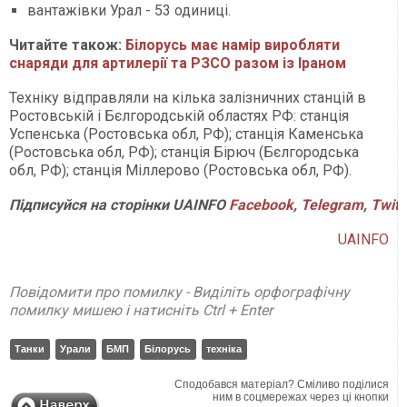
вантажівки Урал - 53 одиниці.
Читайте також:
Білорусь має намір виробляти
снаряди для артилерії та РЗСО разом із Іраном
Техніку відправляли на кілька залізничних станцій в
Ростовській і Бєлгородській областях РФ: станція
Успенська (Ростовська обл, РФ); станція Каменська
(Ростовська обл, РФ); станція Бірюч (Бєлгородська
обл, РФ); станція Міллерово (Ростовська обл, РФ).
Підписуйся на сторінки UAINFO
Facebook
,
Telegram
,
Twitt
UAINFO
Повідомити про помилку - Виділіть орфографічну
помилку мишею і натисніть Ctrl + Enter
Танки
Урали
БМП
Білорусь
техніка
Сподобався матеріал? Сміливо поділися
ним в соцмережах через ці кнопки