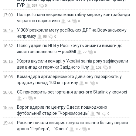
ГУР
387
0
Поліція Іспанії викрила масштабну мережу контрабанди
17:00
мігрантів і наркотиків
54
0
У ЗСУ розкрили мету російських ДРГ на Вовчанському
16:45
напрямку
98
0
Після ударів по НПЗ у Росії хочуть знизити вимоги до
16:32
якості авіапального — росЗМІ
72
0
Жертв вкусили комарі: у Україні за пів року зафіксували
16:16
два випадки гарячки Західного Нілу
102
0
Командира артилерійського дивізіону підозрюють у
16:08
продажу понад 100 кг тротилу
81
0
ЄС прискорить розгортання власного Starlink у космосі
16:01
73
0
Ворог вдарив по центру Одеси: пошкоджено
15:55
футбольний стадіон "Чорноморець"
76
0
Росіяни почали використовувати значно більшу версію
15:44
дрона "Гербера", - "Флеш"
112
0