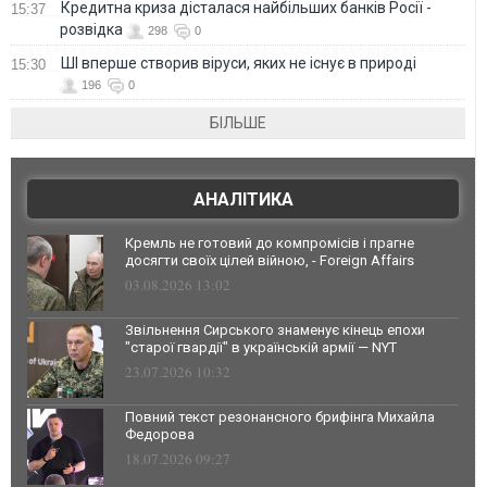
Кредитна криза дісталася найбільших банків Росії -
15:37
розвідка
298
0
ШІ вперше створив віруси, яких не існує в природі
15:30
196
0
БІЛЬШЕ
АНАЛІТИКА
Кремль не готовий до компромісів і прагне
досягти своїх цілей війною, - Foreign Affairs
03.08.2026 13:02
Звільнення Сирського знаменує кінець епохи
"старої гвардії" в українській армії — NYT
23.07.2026 10:32
Повний текст резонансного брифінга Михайла
Федорова
18.07.2026 09:27