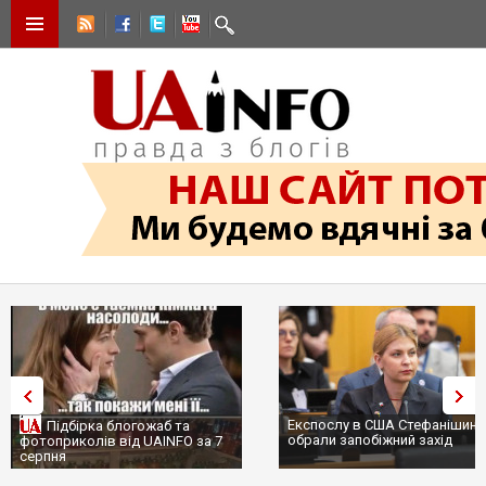
Експослу в США Стефанішині
Підбірка блогожаб та
обрали запобіжний захід
фотоприколів від UAINFO за 7
серпня