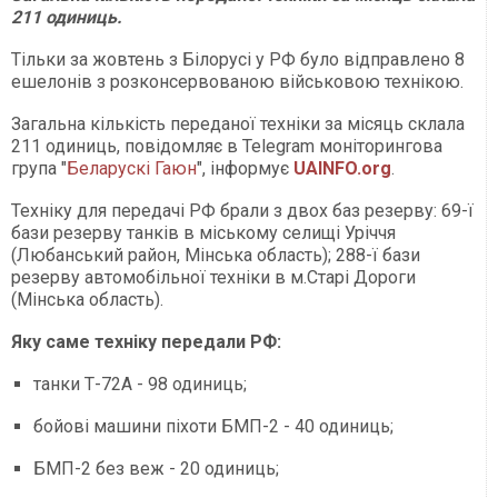
211 одиниць.
Тільки за жовтень з Білорусі у РФ було відправлено 8
ешелонів з розконсервованою військовою технікою.
Загальна кількість переданої техніки за місяць склала
211 одиниць, повідомляє в Telegram моніторингова
група "
Беларускі Гаюн
", інформує
UAINFO.org
.
Техніку для передачі РФ брали з двох баз резерву: 69-ї
бази резерву танків в міському селищі Уріччя
(Любанський район, Мінська область); 288-ї бази
резерву автомобільної техніки в м.Старі Дороги
(Мінська область).
Яку саме техніку передали РФ:
танки Т-72А - 98 одиниць;
бойові машини піхоти БМП-2 - 40 одиниць;
БМП-2 без веж - 20 одиниць;