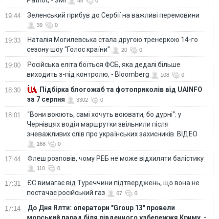
Patriot, - ЗМІ
48
0
Зеленський прибув до Сербії на важливі перемовини
19:44
39
0
Наталія Могилевська стала другою тренеркою 14-го
19:33
сезону шоу "Голос країни"
20
0
Російська еліта боїться ФСБ, яка дедалі більше
19:00
виходить з-під контролю, - Bloomberg
108
0
Підбірка блогожаб та фотоприколів від UAINFO
18:30
за 7 серпня
3302
0
"Вони воюють, самі хочуть воювати, бо дурні": у
18:01
Чернівцях водія маршрутки звільнили після
зневажливих слів про українських захисників. ВІДЕО
168
0
Флеш розповів, чому РЕБ не може відхиляти балістику
17:44
110
0
ЄС вимагає від Туреччини підтверджень, що вона не
17:31
постачає російський газ
67
0
До Дня Ялти: оператори "Group 13" провели
17:14
морський парад біля південного узбережжя Криму, -