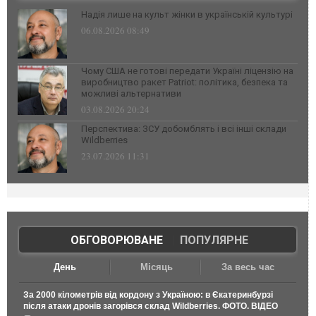
Надія лише на культ жінки в українській культурі
06.08.2026 08:49
Чому США не готові передати Україні ліцензію на
виробництво ракет Patriot: політика, безпека та
можливі альтернативи
03.08.2026 20:24
Перспектива: ЗСУ добомблять і всі інші склади
Wildberries
23.07.2026 11:31
ОБГОВОРЮВАНЕ
|
ПОПУЛЯРНЕ
День
Місяць
За весь час
За 2000 кілометрів від кордону з Україною: в Єкатеринбурзі
після атаки дронів загорівся склад Wildberries. ФОТО. ВІДЕО