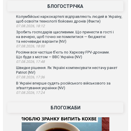
БЛОГОСТРІЧКА
Колумбійські наркокартелі відправляють людей в Україну,
щоб освоїти технології бойових дронів (Факти)
07.08.2026, 18:12
Зробить господарів щасливими. Що принести в гості і
на вечерю, щоб точно не помилитися — бюджетні
та неочевидні варіанти (NV)
07.08.2026, 18:00
Росіяни все частіше бʼють по Харкову FPV-дронами.
Що буде з містом — ВВС Україна (NV)
07.08.2026, 17:48
Швидке рішення. Як Україні компенсувати нестачу ракет
Patriot (NV)
07.08.2026, 17:36
В Україні вперше судять російського військового за
зґвалтування українки (NV)
07.08.2026, 17:24
БЛОГОЖАБИ