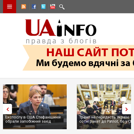
Експослу в США Стефанішиній
Трамп не передасть Україні
обрали запобіжний захід
сотні ракет до Patriot, бо у С
...