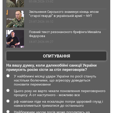
03.08.2026 13:02
Звільнення Сирського знаменує кінець епохи
"старої гвардії" в українській армії — NYT
23.07.2026 10:32
Повний текст резонансного брифінга Михайла
Федорова
18.07.2026 09:27
ОПИТУВАННЯ
На вашу думку, коли далекобійні санкції України
примусять росію сісти за стіл переговорів?
У найближчі місяці удари України по росії стануть
настільки болючими, що агресору доведеться
поновити перемовини
Цього року не варто чекати поновлення переговорного
процесу. А от наступного - можливо все
рф навпаки піде на ескалацію попри здоровий глузд і
намагатиметься триматися до останнього
Найближчим часом росія може погодитись на