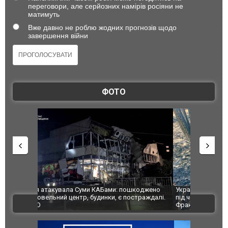
переговори, але серйозних намірів росіяни не
матимуть
Вже давно не роблю жодних прогнозів щодо
завершення війни
ФОТО
шкоджено
Українські надзвичайники врятували козуленя
СБУ за спр
траждалі.
під час ліквідації масштабної лісової пожежі у
Болгарії з
ВІДЕО
Франції
ФОТО