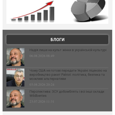
БЛОГИ
Надія лише на культ жінки в українській культурі
06.08.2026 08:49
Чому США не готові передати Україні ліцензію на
виробництво ракет Patriot: політика, безпека та
можливі альтернативи
03.08.2026 20:24
Перспектива: ЗСУ добомблять і всі інші склади
Wildberries
23.07.2026 11:31