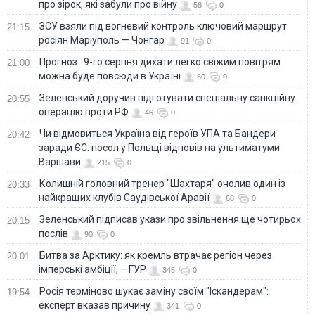
про зірок, які забули про війну
58
0
ЗСУ взяли під вогневий контроль ключовий маршрут
21:15
росіян Маріуполь — Чонгар
91
0
Прогноз: 9-го серпня дихати легко свіжим повітрям
21:00
можна буде повсюди в Україні
60
0
Зеленський доручив підготувати спеціальну санкційну
20:55
операцію проти РФ
46
0
Чи відмовиться Україна від героїв УПА та Бандери
20:42
заради ЄС: посол у Польщі відповів на ультиматуми
Варшави
215
0
Колишній головний тренер "Шахтаря" очолив один із
20:33
найкращих клубів Саудівської Аравії
68
0
Зеленський підписав укази про звільнення ще чотирьох
20:15
послів
90
0
Битва за Арктику: як кремль втрачає регіон через
20:01
імперські амбіції, – ГУР
345
0
Росія терміново шукає заміну своїм "Іскандерам":
19:54
експерт вказав причину
341
0