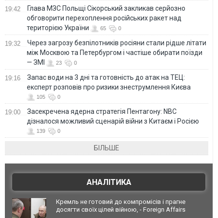
Глава МЗС Польщі Сікорський закликав серйозно
19:42
обговорити перехоплення російських ракет над
територією України
65
0
Через загрозу безпілотників росіяни стали рідше літати
19:32
між Москвою та Петербургом і частіше обирати поїзди
— ЗМІ
23
0
Запас води на 3 дні та готовність до атак на ТЕЦ:
19:16
експерт розповів про ризики знеструмлення Києва
105
0
Засекречена ядерна стратегія Пентагону: NBC
19:00
дізналося можливий сценарій війни з Китаєм і Росією
139
0
БІЛЬШЕ
АНАЛІТИКА
Кремль не готовий до компромісів і прагне
досягти своїх цілей війною, - Foreign Affairs