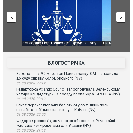
чили нову
Сили оборони уразили Ярославський НПЗ:
Неймар вла
губернатор регіону заявив про наймасштабнішу
"Сантоса".
атаку. ВІДЕО
БЛОГОСТРІЧКА
Заволодіння 9,2 млрд грн ПриватБанку. САП направила
до суду справу Коломойського (NV)
06.08.2026, 22:12
Редакторка Atlantic Council запропонувала Зеленському
чотири кандидатури на посаду посла України в США (NV)
06.08.2026, 22:12
Ракет-перехоплювачів балістики у світі лишилось
не набагато більше за тисячу — Клімкін (Nv)
06.08.2026, 22:00
Федоров розповів, як міністри оборони на Рамштайні
«складалися» ракетами для України (NV)
06.08.2026, 21:48