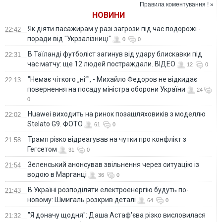
ВІДЕО
News
Правила коментування ! »
НОВИНИ
Як діяти пасажирам у разі загрози під час подорожі -
22:42
поради від "Укрзалізниці"
0
0
В Таїланді футболіст загинув від удару блискавки під
22:31
час матчу: ще 12 людей постраждали. ВІДЕО
12
0
"Немає чіткого „ні“", - Михайло Федоров не відкидає
22:13
повернення на посаду міністра оборони України
24
0
Huawei виходить на ринок позашляховиків з моделлю
22:02
Stelato G9. ФОТО
61
0
Трамп різко відреагував на чутки про конфлікт з
21:58
Гегсетом
31
0
Зеленський анонсував звільнення через ситуацію із
21:54
водою в Марганці
36
0
В Україні розподіляти електроенергію будуть по-
21:43
новому: Шмигаль розкрив деталі
64
0
"Я доначу щодня": Даша Астаф'єва різко висловилася
21:32