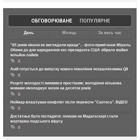
ОБГОВОРЮВАНЕ
|
ПОПУЛЯРНЕ
День
Місяць
За весь час
"65 років ніколи не виглядали краще", - фото-привітання Мішель
Обами до дня народження екс-президента США зібрало майже
мільйон лайків
0
Audi готується до випуску нового покоління позашляховика Q8
0
Рецепт молодості виявився простішим: володіння кількома
мовами омолоджує мозок на десяток років
0
Неймар влаштував конфлікт після перемоги "Сантоса". ВІДЕО
0
Достатньо було погладити: лемури на Мадагаскарі стали
жертвами людського вірусу
0