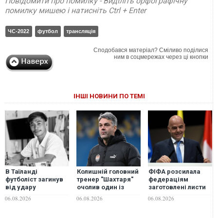
Повідомити про помилку - Виділіть орфографічну
помилку мишею і натисніть Ctrl + Enter
ЧС-2022
футбол
трансляція
Сподобався матеріал? Сміливо поділися
ним в соцмережах через ці кнопки
ІНШІ НОВИНИ ПО ТЕМІ
В Таїланді
Колишній головний
ФІФА розсилала
футболіст загинув
тренер "Шахтаря"
федераціям
від удару
очолив один із
заготовлені листи
блискавки під час
найкращих клубів
на підтримку
06.08.2026
06.08.2026
06.08.2026
матчу: ще 12 людей
Саудівської Аравії
переобрання
постраждали.
Інфантіно - Sky