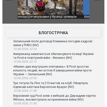
зупинили
Біля гольф-клубу Трампа перехопили три літаки.
Дві пускові
аселеному
ВІДЕО
ГУР із "Gro
високоварті
БЛОГОСТРІЧКА
Зеленський після доповіді Клименка погодив кадрові
зміни у РНБО (NV)
10.08.2026, 22:24
Американці намагаються збалансувати позиції України
та Росії в повітряній війні - Фесенко (NV)
10.08.2026, 22:12
«Маємо дані внутрішніх опитувань». В Росії зростає
кількість людей, які хотіли б завершення війни проти
України — Зеленський (NV)
10.08.2026, 22:00
Три титули Ла Ліги та 213 матчів за клуб: Ліверпуль
підписав капітана Барселони Араухо (NV)
10.08.2026, 21:48
Верховний суд Росії зняв з виборів до Держдуми партію
Яблоко, яка виступала за припинення війни (NV)
10.08.2026, 21:36