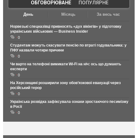
ОБГОВОРЮВАНЕ
|
ПОПУЛЯРНЕ
День
Місяць
За весь час
Норвезькі спецназівці привносять «дух вікінгів» у підготовку
українських військових — Business Insider
0
Студентам можуть скасувати пенсію по втраті годувальника: у
ПФУ назвали чотири причини
0
Чи варто на телефонi вимикати Wi-Fi на ніч: ось що думають
експерти
0
На Херсонщині розширили зону обов’язкової евакуації через
російський терор
0
Українська розвідка зафіксувала ознаки зростаючого песимізму
в Росії
0