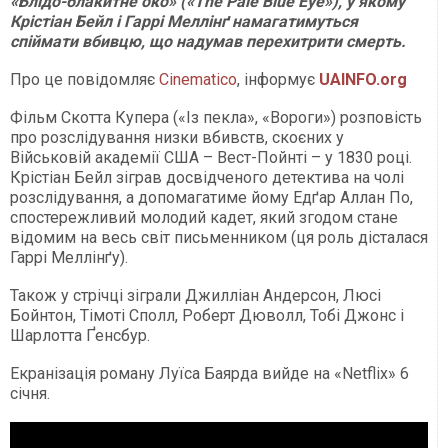
«Блідо-блакитне око» («The Pale Blue Eye»), у якому
Крістіан Бейл і Гаррі Меллінґ намагатимуться
спіймати вбивцю, що надумав перехитрити смерть.
Про це повідомляє
Cinematico
, інформує
UAINFO.org
Фільм Скотта Купера («Із пекла», «Вороги») розповість
про розслідування низки вбивств, скоєних у
Військовій академії США – Вест-Пойнті – у 1830 році.
Крістіан Бейл зіграв досвідченого детектива на чолі
розслідування, а допомагатиме йому Едґар Аллан По,
спостережливий молодий кадет, який згодом стане
відомим на весь світ письменником (ця роль дісталася
Гаррі Меллінґу).
Також у стрічці зіграли Джилліан Андерсон, Люсі
Бойнтон, Тімоті Сполл, Роберт Дюволл, Тобі Джонс і
Шарлотта Ґенсбур.
Екранізація роману Луїса Баярда вийде на «Netflix» 6
січня.