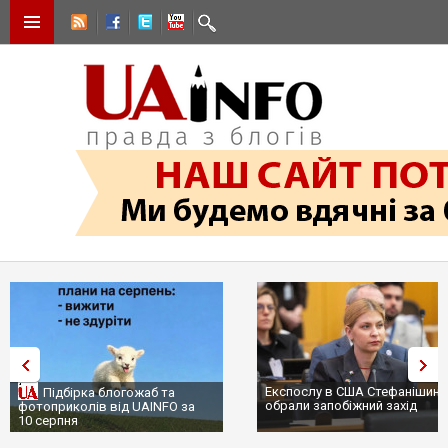
Експослу в США Стефанішині
Підбірка блогожаб та
обрали запобіжний захід
фотоприколів від UAINFO за
10 серпня