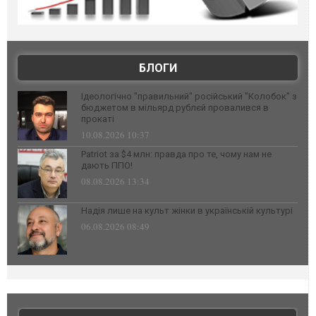
БЛОГИ
Ідеологічно "правильний" російський "Колобок" з
бюджетом в мільярд рублєй провалився в
прокаті
10.08.2026 10:37
Patriot за $4 млн: правда про те, чому нам не
дають ППО!
08.08.2026 13:34
Надія лише на культ жінки в українській культурі
06.08.2026 08:49