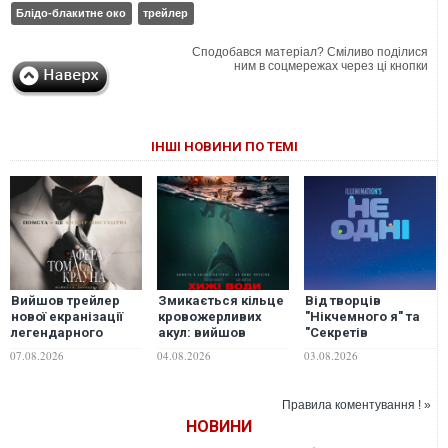
Блідо-блакитне око
трейлер
Сподобався матеріал? Сміливо поділися
ним в соцмережах через ці кнопки
ІНШІ НОВИНИ ПО ТЕМІ
Вийшов трейлер
Змикається кільце
Від творців
нової екранізації
кровожерливих
"Нікчемного я" та
легендарного
акул: вийшов
"Секретів
фільму "Афера
трейлер трилера
домашніх тварин":
07.08.2026
04.08.2026
03.08.2026
Томаса Крауна"
"Хижі води"
вийшов тизер
анімаційної
пригоди "Не одні"
Правила коментування ! »
НОВИНИ