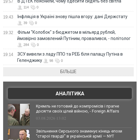
В ДТЕК пояснили, чому одесити сидять без світла
19:57
114
0
Інфляція в Україні знову пішла вгору: дані Держстату
19:43
39
0
Фільм "Колобок" з бюджетом в мільярд рублєй,
19:32
ймовірно замовлений Путіним, провалився, - політолог
284
0
ЗСУ вивели з ладу ППО та РЕБ біля палацу Путіна в
19:14
Геленджику
98
0
БІЛЬШЕ
АНАЛІТИКА
Кремль не готовий до компромісів і прагне
досягти своїх цілей війною, - Foreign Affairs
03.08.2026 13:02
Звільнення Сирського знаменує кінець епохи
"старої гвардії" в українській армії — NYT