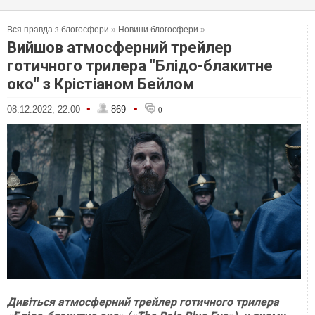
Вся правда з блогосфери
»
Новини блогосфери
»
Вийшов атмосферний трейлер
готичного трилера "Блідо-блакитне
око" з Крістіаном Бейлом
•
•
08.12.2022, 22:00
869
0
Дивіться атмосферний трейлер готичного трилера