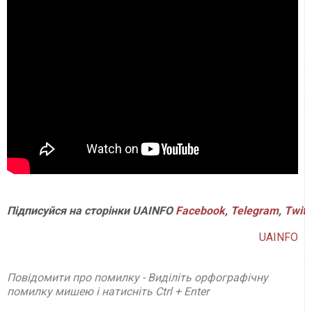
Підписуйся на сторінки UAINFO
Facebook
,
Telegram
,
Twitt
UAINFO
Повідомити про помилку - Виділіть орфографічну
помилку мишею і натисніть Ctrl + Enter