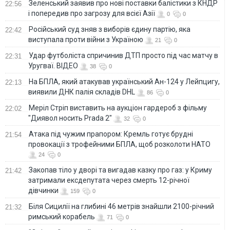
Зеленський заявив про нові поставки балістики з КНДР
22:56
і попередив про загрозу для всієї Азії
0
0
Російський суд зняв з виборів єдину партію, яка
22:42
виступала проти війни з Україною
21
0
Удар футболіста спричинив ДТП просто під час матчу в
22:31
Уругваї. ВІДЕО
38
0
На БПЛА, який атакував український Ан-124 у Лейпцигу,
22:13
виявили ДНК палія складів DHL
86
0
Меріл Стріп виставить на аукціон гардероб з фільму
22:02
"Диявол носить Prada 2"
32
0
Атака під чужим прапором: Кремль готує брудні
21:54
провокації з трофейними БПЛА, щоб розколоти НАТО
24
0
Закопав тіло у дворі та вигадав казку про газ: у Криму
21:42
затримали ексдепутата через смерть 12-річної
дівчинки
159
0
Біля Сицилії на глибині 46 метрів знайшли 2100-річний
21:32
римський корабель
71
0