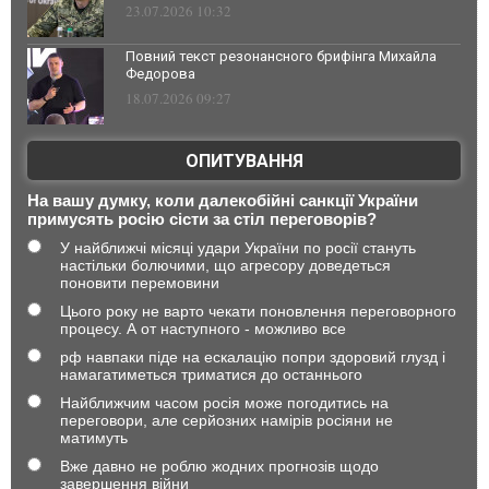
23.07.2026 10:32
Повний текст резонансного брифінга Михайла
Федорова
18.07.2026 09:27
ОПИТУВАННЯ
На вашу думку, коли далекобійні санкції України
примусять росію сісти за стіл переговорів?
У найближчі місяці удари України по росії стануть
настільки болючими, що агресору доведеться
поновити перемовини
Цього року не варто чекати поновлення переговорного
процесу. А от наступного - можливо все
рф навпаки піде на ескалацію попри здоровий глузд і
намагатиметься триматися до останнього
Найближчим часом росія може погодитись на
переговори, але серйозних намірів росіяни не
матимуть
Вже давно не роблю жодних прогнозів щодо
завершення війни