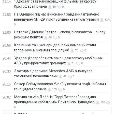
"Одіссея" став найкасовішим фільмом за кар'єру
21:14
Крістофера Нолана
66
0
На Одещині під час виконання завдання втрачено
21:03
винищувач МіГ-29, пілот успішно катапультувався
73
0
Наталка Діденко: Завтра – спека, післязавтра – знову
21:00
розкішне повітря
48
0
Керівники та інженери дронових компаній стали
20:56
головними мішенями спецслужб
70
0
Урядовці розробляють закон для запуску мобільних
20:44
АЗС у прифронтових громадах
31
0
З чотирма дверима: Mercedes-AMG анонсував
20:33
таємничий позашляховик
62
0
Спікер Сейму закликав Україну визнати події на Волині
20:15
геноцидом поляків
105
0
Могила ельфа Доббі із "Гаррі Поттера" завадила
20:02
прокладанню кабелю між Британією і Ірландією
135
0